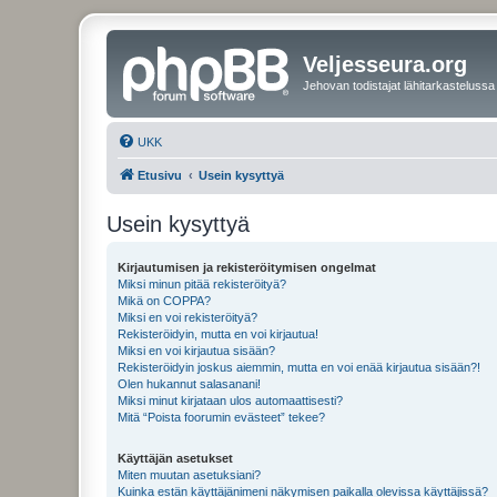
Veljesseura.org
Jehovan todistajat lähitarkastelussa
UKK
Etusivu
Usein kysyttyä
Usein kysyttyä
Kirjautumisen ja rekisteröitymisen ongelmat
Miksi minun pitää rekisteröityä?
Mikä on COPPA?
Miksi en voi rekisteröityä?
Rekisteröidyin, mutta en voi kirjautua!
Miksi en voi kirjautua sisään?
Rekisteröidyin joskus aiemmin, mutta en voi enää kirjautua sisään?!
Olen hukannut salasanani!
Miksi minut kirjataan ulos automaattisesti?
Mitä “Poista foorumin evästeet” tekee?
Käyttäjän asetukset
Miten muutan asetuksiani?
Kuinka estän käyttäjänimeni näkymisen paikalla olevissa käyttäjissä?