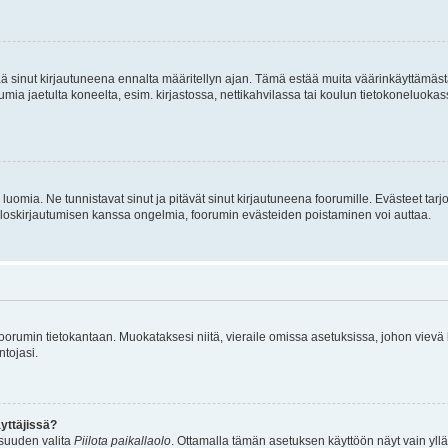
tää sinut kirjautuneena ennalta määritellyn ajan. Tämä estää muita väärinkäyttämäs
rumia jaetulta koneelta, esim. kirjastossa, nettikahvilassa tai koulun tietokoneluokas
luomia. Ne tunnistavat sinut ja pitävät sinut kirjautuneena foorumille. Evästeet tarj
i uloskirjautumisen kanssa ongelmia, foorumin evästeiden poistaminen voi auttaa.
n foorumin tietokantaan. Muokataksesi niitä, vieraile omissa asetuksissa, johon vievä
ntojasi.
yttäjissä?
isuuden valita
Piilota paikallaolo
. Ottamalla tämän asetuksen käyttöön näyt vain ylläpit