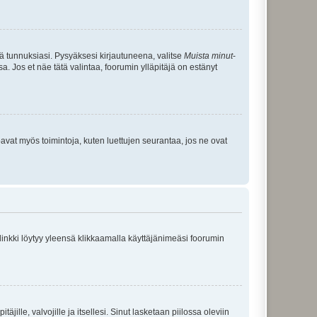
tä tunnuksiasi. Pysyäksesi kirjautuneena, valitse
Muista minut
-
sa. Jos et näe tätä valintaa, foorumin ylläpitäjä on estänyt
oavat myös toimintoja, kuten luettujen seurantaa, jos ne ovat
 linkki löytyy yleensä klikkaamalla käyttäjänimeäsi foorumin
äjille, valvojille ja itsellesi. Sinut lasketaan piilossa oleviin