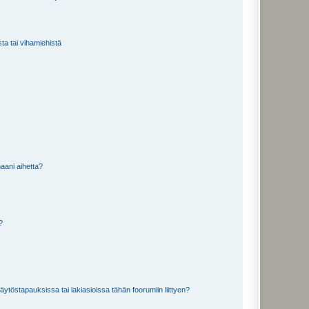
sta tai vihamiehistä
aani aihetta?
a?
töstapauksissa tai lakiasioissa tähän foorumiin liittyen?