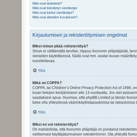
Mitä ovat tiedotteet?
Mitä ovat kiinnitetyt viestiketjut
Mitä ovat lukitut viestiketjut?
Mitä ovat aiheiden kuvakkeet?
Kirjautumisen ja rekisteröitymisen ongelmat
Miksi minun pitää rekisteröityä?
Sinun ei välttämättä tarvitse, riippuu foorumin ylläpitäjästä, tar
vieraiden käytettävissä. Näitä ovat mm. avatar-kuvan määrittely,
suositeltavaa.
Ylös
Mikä on COPPA?
COPPA, tai Children’s Online Privacy Protection Act of 1998, on y
luvan tietojen keräämiseen alle 13-vuotiaalta. Jos olet epävarm
saadaksesi apua. Huomaa, että phpBB Limited ja tämän foorumin
tulee olla yhteydessä väärinkäytöstapauksissa tai lakiasioissa t
Ylös
Miksi en voi rekisteröityä?
On mahdollista, että foorumin ylläpitäjä on poistanut rekisteröin
valitsemasi käyttäjätunnuksen rekisteröinnin. Ota yhteyttä foor