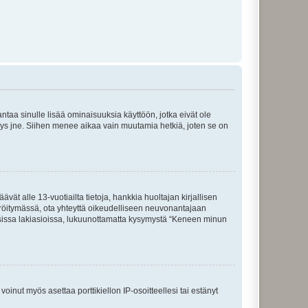
 antaa sinulle lisää ominaisuuksia käyttöön, jotka eivät ole
enyys jne. Siihen menee aikaa vain muutamia hetkiä, joten se on
vät alle 13-vuotiailta tietoja, hankkia huoltajan kirjallisen
teröitymässä, ota yhteyttä oikeudelliseen neuvonantajaan
isissa lakiasioissa, lukuunottamatta kysymystä “Keneen minun
oinut myös asettaa porttikiellon IP-osoitteellesi tai estänyt