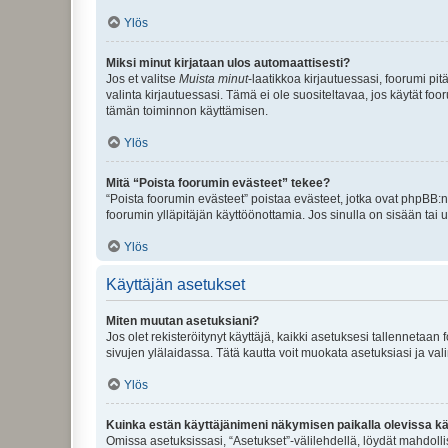
Ylös
Miksi minut kirjataan ulos automaattisesti?
Jos et valitse
Muista minut
-laatikkoa kirjautuessasi, foorumi pi
valinta kirjautuessasi. Tämä ei ole suositeltavaa, jos käytät foo
tämän toiminnon käyttämisen.
Ylös
Mitä “Poista foorumin evästeet” tekee?
“Poista foorumin evästeet” poistaa evästeet, jotka ovat phpBB:n 
foorumin ylläpitäjän käyttöönottamia. Jos sinulla on sisään ta
Ylös
Käyttäjän asetukset
Miten muutan asetuksiani?
Jos olet rekisteröitynyt käyttäjä, kaikki asetuksesi tallennetaa
sivujen ylälaidassa. Tätä kautta voit muokata asetuksiasi ja vali
Ylös
Kuinka estän käyttäjänimeni näkymisen paikalla olevissa kä
Omissa asetuksissasi, “Asetukset”-välilehdellä, löydät mahdoll