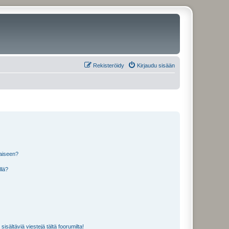
Rekisteröidy
Kirjaudu sisään
laiseen?
llä?
isältäviä viestejä tältä foorumilta!