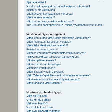
Ajat ovat väärin!
Vaihdoin aikavyöhykkeen ja kellonaika on silti väärin!
Kieleni ei ole valittavana!
Mitä kuvia on käyttäjänimeni vieressä?
Miten asetan avataren?
Mikä on arvonimi ja miten vaihdan sen?
Kun klikkaan sähköpostilinkkiä, minua pyydetään kirjautumaan?
Viestien lähetyksen ongelmat
Miten luon uuden viestiketjun tai lähetän vastauksen?
Miten muokkaan tai poistan viestejä?
Miten liitän allekirjoituksen viestiini?
Kuinka luon äänestyksen?
Miksi en voi lisätä vastausvaihtoehtoja kyselyyn?
Kuinka muokkaan tai poistan äänestyksen?
Miksi en pääse alueelle?
Miksi en voi liittää tiedostoja?
Miksi sain varoituksen?
Miten ilmoitan viestin valvojalle?
Mitä “Tallenna”-painike viestin kirjoittamisessa tekee?
Miksi minun viestini tarvitsee hyväksynnän?
Miten tönäisen viestiketjuani?
Muotoilu ja aiheiden tyypit
Mikä on BBCode?
Onko HTML sallittu?
Mitä ovat hymiöt?
Voinko lähettää kuvia?
Mitä ovat globaalit tiedotteet?