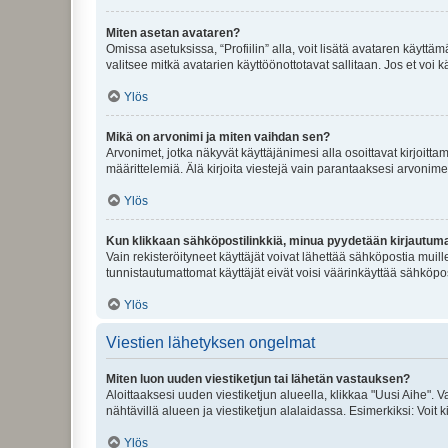
Miten asetan avataren?
Omissa asetuksissa, “Profiilin” alla, voit lisätä avataren käyttä
valitsee mitkä avatarien käyttöönottotavat sallitaan. Jos et voi k
Ylös
Mikä on arvonimi ja miten vaihdan sen?
Arvonimet, jotka näkyvät käyttäjänimesi alla osoittavat kirjoittam
määrittelemiä. Älä kirjoita viestejä vain parantaaksesi arvonimeäs
Ylös
Kun klikkaan sähköpostilinkkiä, minua pyydetään kirjautum
Vain rekisteröityneet käyttäjät voivat lähettää sähköpostia muil
tunnistautumattomat käyttäjät eivät voisi väärinkäyttää sähköpo
Ylös
Viestien lähetyksen ongelmat
Miten luon uuden viestiketjun tai lähetän vastauksen?
Aloittaaksesi uuden viestiketjun alueella, klikkaa "Uusi Aihe". Va
nähtävillä alueen ja viestiketjun alalaidassa. Esimerkiksi: Voit kir
Ylös