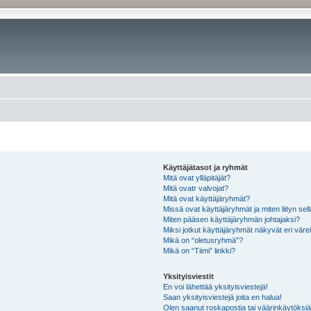
Käyttäjätasot ja ryhmät
Mitä ovat ylläpitäjät?
Mitä ovatr valvojat?
Mitä ovat käyttäjäryhmät?
Missä ovat käyttäjäryhmät ja miten liityn sel
Miten pääsen käyttäjäryhmän johtajaksi?
Miksi jotkut käyttäjäryhmät näkyvät eri värei
Mikä on “oletusryhmä”?
Mikä on “Tiimi” linkki?
Yksityisviestit
En voi lähettää yksityisviestejä!
Saan yksityisviestejä joita en halua!
Olen saanut roskapostia tai väärinkäytöksiä s