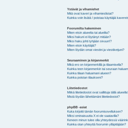
Ystävät ja vihamiehet
Mitä ovat kaveri ja vihamieslistat?
Kuinka voin lisätä / poistaa käyttäjiä kaverei
Foorumilta hakeminen
Miten etsin alueelta tai alueilta?
Miksi hakuni ei löytänyt mitään?
Miksi haku johti tyhjään sivuun!?
Miten etsin käyttäjiä?
Miten löydän omat viestini ja viestiketjuni?
Seuraaminen ja kirjanmerkit
Mikä ero on kirjanmerkillä ja tilaamisella?
Kuinka teen kirjanmerkin tai seuraan haluam
Kuinka tilaan haluamani alueen?
Kuinka poistan tilaukseni?
Liitetiedostot
Mitkä liitetiedostot ovat sallittuja tällä alueell
Mistä löydän lähettämäni liitetiedostot?
phpBB -asiat
Kuka kirjoitti tämän foorumisovelluksen?
Miksi ominaisuutta X ei ole saatavilla?
Keneen minun tulee olla yhteydessä väärinkäy
Kuinka otan yhteyttä foorumin ylläpitäjään?