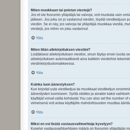
Miten muokkaan tai poistan viestejä?
Jos et ole foorumin ylläpitäjä tai valvoja, voit muokata vain om
jälkeen. Jos joku on jo vastannut viestiin, löydät viestiketjuu
viestiin. Se ei näy, jos valvoja tai ylläpitäjä muokkaa viestiä,
viestejä, jos niihin on joku vastannut.
Ylös
Miten liitän allekirjoituksen viestiini?
Lisätäksesi allekirjoituksen viestiisi, sinun täytyy ensin luoda s
allekirjoituksen automaattisesti aina kaikkiin viesteihisi tekemäl
viestinkirjoituslomakkeessa.
Ylös
Kuinka luon äänestyksen?
Kun kirjoitat uuta viestiketjua tai muokkaat viestiketjun ensimmäi
äänestysten luomiseen. Syötä otsikko ja ainakin kaksi vaihtoehto
käyttäjät voivat valita kohdasta You can also set the number of
viimeisenä voit antaa käyttäjille mahdollisuuden muuttaa ääntä
Ylös
Miksi en voi lisätä vastausvaihtoehtoja kyselyyn?
Kyselyn vastausvaihtoehtojen määrä on foorumin ylläpitäjän määr