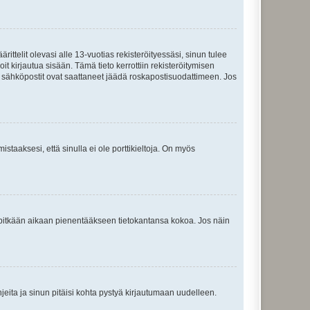
ttelit olevasi alle 13-vuotias rekisteröityessäsi, sinun tulee
it kirjautua sisään. Tämä tieto kerrottiin rekisteröitymisen
ai sähköpostit ovat saattaneet jäädä roskapostisuodattimeen. Jos
staaksesi, että sinulla ei ole porttikieltoja. On myös
neet pitkään aikaan pienentääkseen tietokantansa kokoa. Jos näin
jeita ja sinun pitäisi kohta pystyä kirjautumaan uudelleen.