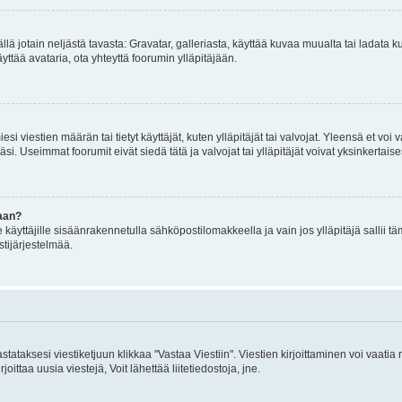
mällä jotain neljästä tavasta: Gravatar, galleriasta, käyttää kuvaa muualta tai ladata
äyttää avataria, ota yhteyttä foorumin ylläpitäjään.
iesi viestien määrän tai tietyt käyttäjät, kuten ylläpitäjät tai valvojat. Yleensä et vo
i. Useimmat foorumit eivät siedä tätä ja valvojat tai ylläpitäjät voivat yksinkertaise
aan?
le käyttäjille sisäänrakennetulla sähköpostilomakkeella ja vain jos ylläpitäjä sallii
stijärjestelmää.
stataksesi viestiketjuun klikkaa "Vastaa Viestiin". Viestien kirjoittaminen voi vaatia
joittaa uusia viestejä, Voit lähettää liitetiedostoja, jne.