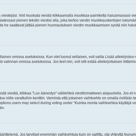
ia viestejäsi. Voit muokata viestiä klikkaamalla muokkaa-painiketta haluamassasi vies
n palatessasi pienen tekstin viestisi alla, joka kertoo viestin muokkauskertojen luk
 mutta he saattavat jättää pienen huomautuksen viestin muokkaamisen syistä niin halu
ellainen omissa asetuksissa. Kun olet luonut sellaisen, voit valita
Lisää allekirjoitus
-
lä valinnan omissa asetuksissa. Jos teet niin, voit silti estää allekirjoituksen liittäm
stä viestiä, klikkaa "Luo äänestys"-välilehteä viestilomakkeen alapuolella. Jos et näe
a niille varattuihin kenttiin. Varmista että jokainen vaihtoehto on omalla rivillään
 options users may select during voting under “Kuinka monta vaihtoehtoa käyttäjä voi
än.
ittelemä. Jos tarvitset enemmän vaihtoehtoja kuin on sallittu, ota yhteyttä foorumi