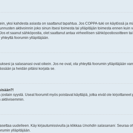
ein, yksi kahdesta asiasta on saattanut tapahtua. Jos COPPA-tuki on käytössä ja määri
nnusten aktivoinnin joko sinun itsesi toimesta tai ylläpitäjän toimesta ennen kuin vo
. Jos et saanut sähköpostia, olet saattanut antaa virheellisen sähköpostiosoitteen t
 yhteyttä foorumin ylläpitäjään.
sesi ja salasanasi ovat oikein. Jos ne ovat, ota yhteyttä foorumin ylläpitäjään varmi
ssään ja heidän pitäisi korjata se.
sisään?!
stä jostain syystä. Useat foorumit myös poistavat käyttäjiä, jotka eivät ole kirjoitta
n aktiivisemmin.
asettaa uudelleen. Käy kirjautumissivulla ja klikkaa
Unohdin salasanani
. Seuraa oh
rumin ylläpitäjään.