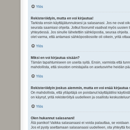
Ylös
Rekisteröidyin, mutta en voi kirjautua!
Tarkista ensin käyttäjätunnuksesi ja salasanasi. Jos ne ovat oik
seurata saamiasi ohjeita. Jotkut foorumit vaativat myös uusien tu
yhteydessä. Jos sinulle lähetettiin sähköpostia, seuraa ohjeita
olet varma, että antamasi sähköpostiosoite oli oikein, yritä ottaa
Ylös
Miksi en voi kirjautua sisään?
Tämän tapahtumiseen on useita syitä. Ensin, varmista että tunnuk
mahdollista, että sivuston omistajalla on asetusvirhe heidän pää
Ylös
Rekisteröidyin joskus aiemmin, mutta en voi enää kirjautua 
On mahdollista, että ylläpitäjä on poistanut käyttäjätilisi käytö
on käynyt, yritä rekisteröityä uudelleen ja osallistu keskusteluu
Ylös
Olen hukannut salasanani!
Älä panikoi! Vaikka salasanaasi ei voida palauttaa, se voidaan 
Jos et pysty asettamaan salasanaasi uudelleen, ota yhteyttä foo