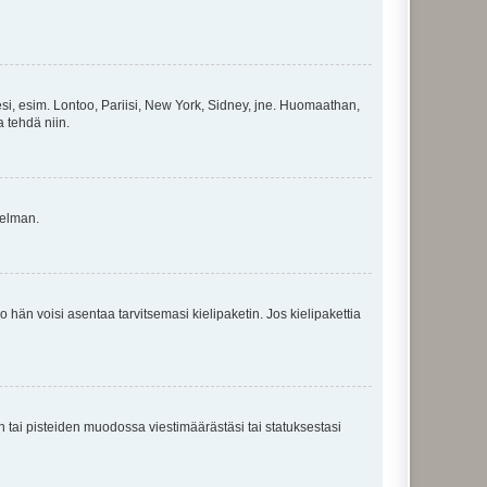
esi, esim. Lontoo, Pariisi, New York, Sidney, jne. Huomaathan,
a tehdä niin.
gelman.
ko hän voisi asentaa tarvitsemasi kielipaketin. Jos kielipakettia
en tai pisteiden muodossa viestimäärästäsi tai statuksestasi