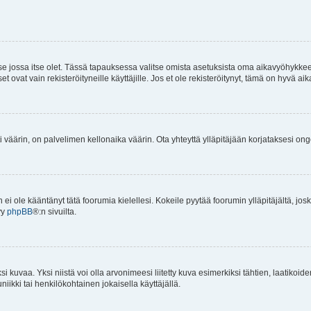
 se jossa itse olet. Tässä tapauksessa valitse omista asetuksista oma aikavyöhykke
vat vain rekisteröityneille käyttäjille. Jos et ole rekisteröitynyt, tämä on hyvä aik
i väärin, on palvelimen kellonaika väärin. Ota yhteyttä ylläpitäjään korjataksesi on
an ei ole kääntänyt tätä foorumia kielellesi. Kokeile pyytää foorumin ylläpitäjältä, jos
yy
phpBB
®:n sivuilta.
 kuvaa. Yksi niistä voi olla arvonimeesi liitetty kuva esimerkiksi tähtien, laatikoid
iikki tai henkilökohtainen jokaisella käyttäjällä.