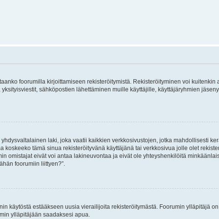
vitaanko foorumilla kirjoittamiseen rekisteröitymistä. Rekisteröityminen voi kuitenkin
 yksityisviestit, sähköpostien lähettäminen muille käyttäjille, käyttäjäryhmien jäs
hdysvaltalainen laki, joka vaatii kaikkien verkkosivustojen, jotka mahdollisesti kerää
a koskeeko tämä sinua rekisteröityvänä käyttäjänä tai verkkosivua jolle olet rekis
 omistajat eivät voi antaa lakineuvontaa ja eivät ole yhteyshenkilöitä minkäänla
ähän foorumiin liittyen?”.
nin käytöstä estääkseen uusia vierailijoita rekisteröitymästä. Foorumin ylläpitäjä on v
umin ylläpitäjään saadaksesi apua.