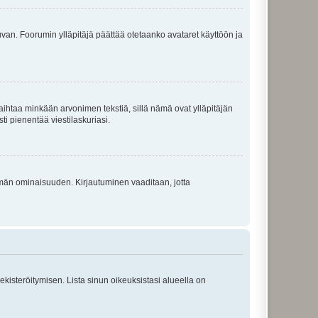
 kuvan. Foorumin ylläpitäjä päättää otetaanko avataret käyttöön ja
i vaihtaa minkään arvonimen tekstiä, sillä nämä ovat ylläpitäjän
sti pienentää viestilaskuriasi.
 tämän ominaisuuden. Kirjautuminen vaaditaan, jotta
 rekisteröitymisen. Lista sinun oikeuksistasi alueella on