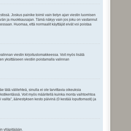
tissä. Joskus painike toimii vain tietyn ajan viestin luomisen
umäärän ja muokkausajan. Tämä näkyy vain jos joku on vastannut
tessaan. Huomaa, että normaalit käyttäjät eivät voi poistaa
valinnan viestin kirjoituslomakkeessa. Voit myös lisätä
isen yksittäiseen viestiin poistamalla valinnan
 tätä välilehteä, sinulla ei ole tarvittavia oikeuksia
 tekstikentässä. Voit myös määritellä kuinka monta vaihtoehtoa
 valita”, äänestyksen kesto päivinä (0 kestää loputtomasti) ja
n ylläpitäjään.