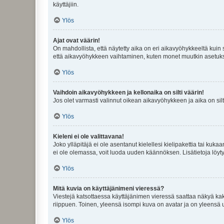
käyttäjiin.
Ylös
Ajat ovat väärin!
On mahdollista, että näytetty aika on eri aikavyöhykkeeltä kuin
että aikavyöhykkeen vaihtaminen, kuten monet muutkin asetukset o
Ylös
Vaihdoin aikavyöhykkeen ja kellonaika on silti väärin!
Jos olet varmasti valinnut oikean aikavyöhykkeen ja aika on silt
Ylös
Kieleni ei ole valittavana!
Joko ylläpitäjä ei ole asentanut kielellesi kielipakettia tai kuka
ei ole olemassa, voit luoda uuden käännöksen. Lisätietoja löyt
Ylös
Mitä kuvia on käyttäjänimeni vieressä?
Viestejä katsottaessa käyttäjänimen vieressä saattaa näkyä kaksi
riippuen. Toinen, yleensä isompi kuva on avatar ja on yleensä un
Ylös