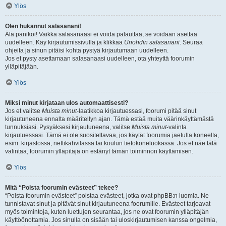
Ylös
Olen hukannut salasanani!
Älä panikoi! Vaikka salasanaasi ei voida palauttaa, se voidaan asettaa
uudelleen. Käy kirjautumissivulla ja klikkaa
Unohdin salasanani
. Seuraa
ohjeita ja sinun pitäisi kohta pystyä kirjautumaan uudelleen.
Jos et pysty asettamaan salasanaasi uudelleen, ota yhteyttä foorumin
ylläpitäjään.
Ylös
Miksi minut kirjataan ulos automaattisesti?
Jos et valitse
Muista minut
-laatikkoa kirjautuessasi, foorumi pitää sinut
kirjautuneena ennalta määritellyn ajan. Tämä estää muita väärinkäyttämästä
tunnuksiasi. Pysyäksesi kirjautuneena, valitse
Muista minut
-valinta
kirjautuessasi. Tämä ei ole suositeltavaa, jos käytät foorumia jaetulta koneelta,
esim. kirjastossa, nettikahvilassa tai koulun tietokoneluokassa. Jos et näe tätä
valintaa, foorumin ylläpitäjä on estänyt tämän toiminnon käyttämisen.
Ylös
Mitä “Poista foorumin evästeet” tekee?
“Poista foorumin evästeet” poistaa evästeet, jotka ovat phpBB:n luomia. Ne
tunnistavat sinut ja pitävät sinut kirjautuneena foorumille. Evästeet tarjoavat
myös toimintoja, kuten luettujen seurantaa, jos ne ovat foorumin ylläpitäjän
käyttöönottamia. Jos sinulla on sisään tai uloskirjautumisen kanssa ongelmia,