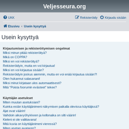
Veljesseura.org
UKK
Rekisteröidy
Kirjaudu sisään
Etusivu
Usein kysyttyä
Usein kysyttyä
Kirjautumisen ja rekisteröitymisen ongelmat
Miksi minun pitää rekisteröityä?
Mikä on COPPA?
Miksi en voi rekisteröityä?
Rekisteröidyin, mutta en voi kirjautua!
Miksi en voi kirjautua sisään?
Rekisteröidyin joskus aiemmin, mutta en voi enää kirjautua sisään?!
Olen hukannut salasanani!
Miksi minut kirjataan ulos automaattisesti?
Mitä “Poista foorumin evästeet” tekee?
Käyttäjän asetukset
Miten muutan asetuksiani?
Kuinka estän käyttäjänimeni näkymisen paikalla olevissa käyttäjissä?
Ajat ovat väärin!
Vaihdoin aikavyöhykkeen ja kellonaika on silti väärin!
Kieleni ei ole valittavana!
Mitä kuvia on käyttäjänimeni vieressä?
Miten asetan avataren?