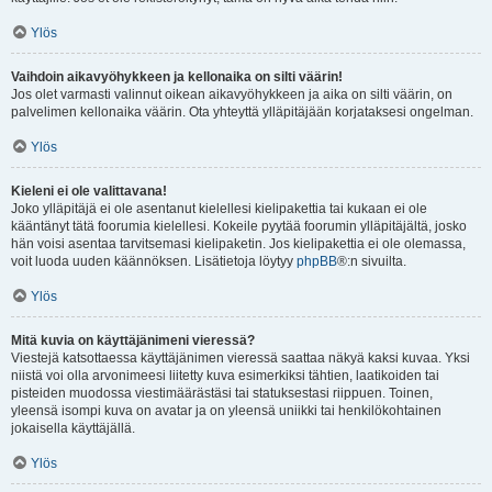
Ylös
Vaihdoin aikavyöhykkeen ja kellonaika on silti väärin!
Jos olet varmasti valinnut oikean aikavyöhykkeen ja aika on silti väärin, on
palvelimen kellonaika väärin. Ota yhteyttä ylläpitäjään korjataksesi ongelman.
Ylös
Kieleni ei ole valittavana!
Joko ylläpitäjä ei ole asentanut kielellesi kielipakettia tai kukaan ei ole
kääntänyt tätä foorumia kielellesi. Kokeile pyytää foorumin ylläpitäjältä, josko
hän voisi asentaa tarvitsemasi kielipaketin. Jos kielipakettia ei ole olemassa,
voit luoda uuden käännöksen. Lisätietoja löytyy
phpBB
®:n sivuilta.
Ylös
Mitä kuvia on käyttäjänimeni vieressä?
Viestejä katsottaessa käyttäjänimen vieressä saattaa näkyä kaksi kuvaa. Yksi
niistä voi olla arvonimeesi liitetty kuva esimerkiksi tähtien, laatikoiden tai
pisteiden muodossa viestimäärästäsi tai statuksestasi riippuen. Toinen,
yleensä isompi kuva on avatar ja on yleensä uniikki tai henkilökohtainen
jokaisella käyttäjällä.
Ylös