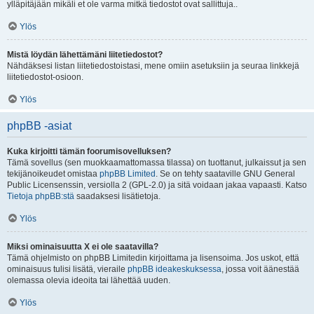
ylläpitäjään mikäli et ole varma mitkä tiedostot ovat sallittuja..
Ylös
Mistä löydän lähettämäni liitetiedostot?
Nähdäksesi listan liitetiedostoistasi, mene omiin asetuksiin ja seuraa linkkejä
liitetiedostot-osioon.
Ylös
phpBB -asiat
Kuka kirjoitti tämän foorumisovelluksen?
Tämä sovellus (sen muokkaamattomassa tilassa) on tuottanut, julkaissut ja sen
tekijänoikeudet omistaa
phpBB Limited
. Se on tehty saataville GNU General
Public Licensenssin, versiolla 2 (GPL-2.0) ja sitä voidaan jakaa vapaasti. Katso
Tietoja phpBB:stä
saadaksesi lisätietoja.
Ylös
Miksi ominaisuutta X ei ole saatavilla?
Tämä ohjelmisto on phpBB Limitedin kirjoittama ja lisensoima. Jos uskot, että
ominaisuus tulisi lisätä, vieraile
phpBB ideakeskuksessa
, jossa voit äänestää
olemassa olevia ideoita tai lähettää uuden.
Ylös