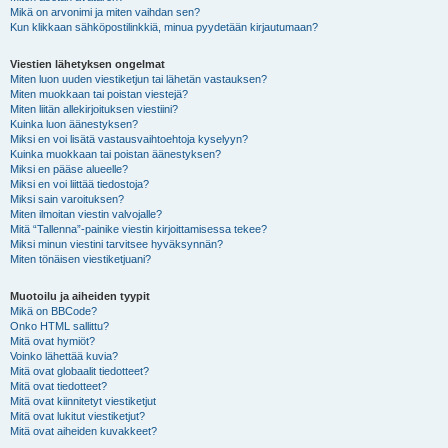
Mikä on arvonimi ja miten vaihdan sen?
Kun klikkaan sähköpostilinkkiä, minua pyydetään kirjautumaan?
Viestien lähetyksen ongelmat
Miten luon uuden viestiketjun tai lähetän vastauksen?
Miten muokkaan tai poistan viestejä?
Miten liitän allekirjoituksen viestiini?
Kuinka luon äänestyksen?
Miksi en voi lisätä vastausvaihtoehtoja kyselyyn?
Kuinka muokkaan tai poistan äänestyksen?
Miksi en pääse alueelle?
Miksi en voi liittää tiedostoja?
Miksi sain varoituksen?
Miten ilmoitan viestin valvojalle?
Mitä “Tallenna”-painike viestin kirjoittamisessa tekee?
Miksi minun viestini tarvitsee hyväksynnän?
Miten tönäisen viestiketjuani?
Muotoilu ja aiheiden tyypit
Mikä on BBCode?
Onko HTML sallittu?
Mitä ovat hymiöt?
Voinko lähettää kuvia?
Mitä ovat globaalit tiedotteet?
Mitä ovat tiedotteet?
Mitä ovat kiinnitetyt viestiketjut
Mitä ovat lukitut viestiketjut?
Mitä ovat aiheiden kuvakkeet?