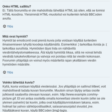
Onko HTML sallittu?
Ei. Tällä foorumilla ei ole mahdollista lähettää HTML:ää siten, että se toimisi
HTML-koodina. Yleisimmät HTML-muotoilut voi kuitenkin tehdä BBCoden
avulla.
Ylös
Mitä ovat hymiöt?
Hymiöt tai emoticonit ovat pieniä kuvia joita voidaan käyttää tunteiden
ilmaisemiseen lyhyitä koodeja käyttämällä. Esimerkiksi :) tarkoittaa iloista ja :(
tarkoittaa surullista. Hymiöiden täysi lista on nähtävillä
viestinlähetyslomakkeessa. Älä käytä hymiöitä liikaa, sillä ne voivat tehdä
viestistä lukukelvottoman ja valvoja voi poistaa niitä tai viestin kokonaan.
Foorumin ylläpitäjä on voinut myös määritellä rajan yksittäisen viestin
hymiöiden määrälle.
Ylös
Voinko lähettää kuvia?
Kyllä, kuvia voidaan käyttää viesteissäsi. Jos ylläpitäjä on sallinut liitteet, voit
mahdollisesti ladata kuvan foorumille. Muutoin sinun täytyy antaa osoite
julkisesti saatavilla olevaan kuvaan, esim. http://www.example.com/my-
picture.gif. Et voi antaa osoitetta omalla koneellasi oleviin kuviin (ellei se ole
yleinen palvelin) tai kuviin, jotka ovat käyttäjätunnistuksen takana, esim.
hotmail tai yahoo sähköpostilaatikot, salasanasuojatut sivustot, jne.
Näyttääksesi kuvan, käytä BBCoden [img]-tagia.