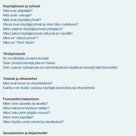
Käyttäjätasot ja ryhmät
Mitä ovat ylläpitäjät?
Mitä ovatr valvojat?
Mitä ovat käyttäjäryhmät?
Missä ovat käyttäjäryhmät ja miten liityn sellaiseen?
Miten pääsen käyttäjäryhmän johtajaksi?
Miksi jotkut käyttäjäryhmät näkyvät eri väreillä?
Mikä on “oletusryhmä”?
Mikä on “Tiimi” linkki?
Yksityisviestit
En voi lähettää yksityisviestejä!
Saan yksityisviestejä joita en halua!
Olen saanut roskapostia tai väärinkäytöksiä sisältäviä viestejä tältä foorumilta!
Ystävät ja vihamiehet
Mitä ovat kaveri ja vihamieslistat?
Kuinka voin lisätä / poistaa käyttäjiä kavereista tai vihamiehistä
Foorumilta hakeminen
Miten etsin alueelta tai alueilta?
Miksi hakuni ei löytänyt mitään?
Miksi haku johti tyhjään sivuun!?
Miten etsin käyttäjiä?
Miten löydän omat viestini ja viestiketjuni?
Seuraaminen ja kirjanmerkit