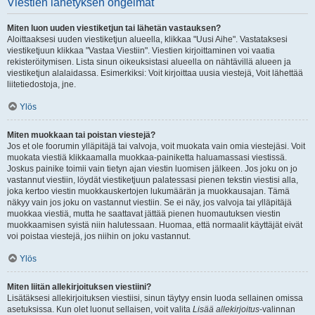
Viestien lähetyksen ongelmat
Miten luon uuden viestiketjun tai lähetän vastauksen?
Aloittaaksesi uuden viestiketjun alueella, klikkaa "Uusi Aihe". Vastataksesi
viestiketjuun klikkaa "Vastaa Viestiin". Viestien kirjoittaminen voi vaatia
rekisteröitymisen. Lista sinun oikeuksistasi alueella on nähtävillä alueen ja
viestiketjun alalaidassa. Esimerkiksi: Voit kirjoittaa uusia viestejä, Voit lähettää
liitetiedostoja, jne.
Ylös
Miten muokkaan tai poistan viestejä?
Jos et ole foorumin ylläpitäjä tai valvoja, voit muokata vain omia viestejäsi. Voit
muokata viestiä klikkaamalla muokkaa-painiketta haluamassasi viestissä.
Joskus painike toimii vain tietyn ajan viestin luomisen jälkeen. Jos joku on jo
vastannut viestiin, löydät viestiketjuun palatessasi pienen tekstin viestisi alla,
joka kertoo viestin muokkauskertojen lukumäärän ja muokkausajan. Tämä
näkyy vain jos joku on vastannut viestiin. Se ei näy, jos valvoja tai ylläpitäjä
muokkaa viestiä, mutta he saattavat jättää pienen huomautuksen viestin
muokkaamisen syistä niin halutessaan. Huomaa, että normaalit käyttäjät eivät
voi poistaa viestejä, jos niihin on joku vastannut.
Ylös
Miten liitän allekirjoituksen viestiini?
Lisätäksesi allekirjoituksen viestiisi, sinun täytyy ensin luoda sellainen omissa
asetuksissa. Kun olet luonut sellaisen, voit valita
Lisää allekirjoitus
-valinnan