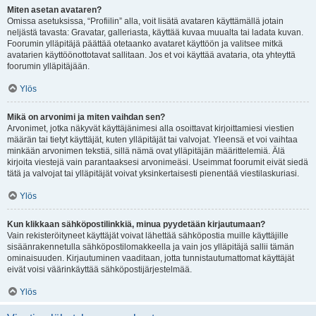
Miten asetan avataren?
Omissa asetuksissa, “Profiilin” alla, voit lisätä avataren käyttämällä jotain
neljästä tavasta: Gravatar, galleriasta, käyttää kuvaa muualta tai ladata kuvan.
Foorumin ylläpitäjä päättää otetaanko avataret käyttöön ja valitsee mitkä
avatarien käyttöönottotavat sallitaan. Jos et voi käyttää avataria, ota yhteyttä
foorumin ylläpitäjään.
Ylös
Mikä on arvonimi ja miten vaihdan sen?
Arvonimet, jotka näkyvät käyttäjänimesi alla osoittavat kirjoittamiesi viestien
määrän tai tietyt käyttäjät, kuten ylläpitäjät tai valvojat. Yleensä et voi vaihtaa
minkään arvonimen tekstiä, sillä nämä ovat ylläpitäjän määrittelemiä. Älä
kirjoita viestejä vain parantaaksesi arvonimeäsi. Useimmat foorumit eivät siedä
tätä ja valvojat tai ylläpitäjät voivat yksinkertaisesti pienentää viestilaskuriasi.
Ylös
Kun klikkaan sähköpostilinkkiä, minua pyydetään kirjautumaan?
Vain rekisteröityneet käyttäjät voivat lähettää sähköpostia muille käyttäjille
sisäänrakennetulla sähköpostilomakkeella ja vain jos ylläpitäjä sallii tämän
ominaisuuden. Kirjautuminen vaaditaan, jotta tunnistautumattomat käyttäjät
eivät voisi väärinkäyttää sähköpostijärjestelmää.
Ylös