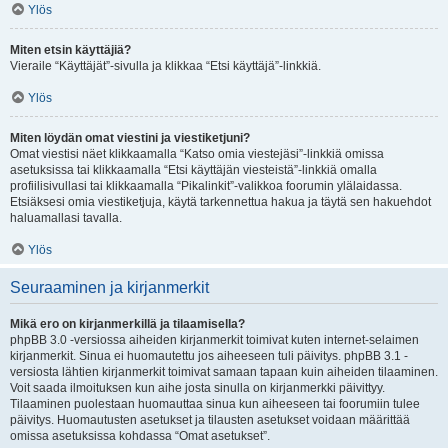
Ylös
Miten etsin käyttäjiä?
Vieraile “Käyttäjät”-sivulla ja klikkaa “Etsi käyttäjä”-linkkiä.
Ylös
Miten löydän omat viestini ja viestiketjuni?
Omat viestisi näet klikkaamalla “Katso omia viestejäsi”-linkkiä omissa
asetuksissa tai klikkaamalla “Etsi käyttäjän viesteistä”-linkkiä omalla
profiilisivullasi tai klikkaamalla “Pikalinkit”-valikkoa foorumin ylälaidassa.
Etsiäksesi omia viestiketjuja, käytä tarkennettua hakua ja täytä sen hakuehdot
haluamallasi tavalla.
Ylös
Seuraaminen ja kirjanmerkit
Mikä ero on kirjanmerkillä ja tilaamisella?
phpBB 3.0 -versiossa aiheiden kirjanmerkit toimivat kuten internet-selaimen
kirjanmerkit. Sinua ei huomautettu jos aiheeseen tuli päivitys. phpBB 3.1 -
versiosta lähtien kirjanmerkit toimivat samaan tapaan kuin aiheiden tilaaminen.
Voit saada ilmoituksen kun aihe josta sinulla on kirjanmerkki päivittyy.
Tilaaminen puolestaan huomauttaa sinua kun aiheeseen tai foorumiin tulee
päivitys. Huomautusten asetukset ja tilausten asetukset voidaan määrittää
omissa asetuksissa kohdassa “Omat asetukset”.