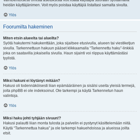
Vaihtoehtoisesti omista asetuksista voit lisätä käyttäjiä suoraan syöttämällä
heidän käyttäjänimen. Voit myös poistaa käyttäjiä listaltasi samalta sivulta.
Ylös
Foorumilta hakeminen
Miten etsin alueelta tai alueilta?
Syötä hakutermi hakukenttään, joka sijaitsee etusivulla, alueen tai viestiketjun
sivulla. Tarkennettuun hakuun pääset klikkaamalla “Tarkennettu haku”-linkkiä
joka on saatavilla jokaisella sivulla. Haun sijainti voi riippua käyttämästäsi
tyylistä.
Ylös
Miksi hakuni ei löytänyt mitään?
Hakusi oli todennäköisesti liian epämääräinen ja sisälsi useita yleisiä termejä,
joita phpBB ei ole indeksoinut. Ole tarkempi ja käytä Tarkennetun haun
valintoja.
Ylös
Miksi haku johti tyhjään sivuun!?
Hakusi palautti liian monta tulosta ja palvelin ei pystynyt käsittelemään niitä.
Käytä “Tarkennettua hakua” ja ole tarkempi hakuehdoissa ja alueissa joilta
etsit.