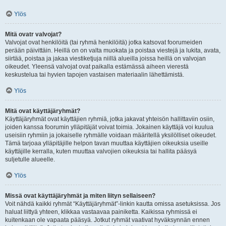
Ylös
Mitä ovatr valvojat?
Valvojat ovat henkilöitä (tai ryhmä henkilöitä) jotka katsovat foorumeiden
perään päivittäin. Heillä on on valta muokata ja poistaa viestejä ja lukita, avata,
siirtää, poistaa ja jakaa viestiketjuja niillä alueilla joissa heillä on valvojan
oikeudet. Yleensä valvojat ovat paikalla estämässä aiheen vierestä
keskustelua tai hyvien tapojen vastaisen materiaalin lähettämistä.
Ylös
Mitä ovat käyttäjäryhmät?
Käyttäjäryhmät ovat käyttäjien ryhmiä, jotka jakavat yhteisön hallittaviin osiin,
joiden kanssa foorumin ylläpitäjät voivat toimia. Jokainen käyttäjä voi kuulua
useisiin ryhmiin ja jokaiselle ryhmälle voidaan määritellä yksilölliset oikeudet.
Tämä tarjoaa ylläpitäjille helpon tavan muuttaa käyttäjien oikeuksia useille
käyttäjille kerralla, kuten muuttaa valvojien oikeuksia tai hallita pääsyä
suljetulle alueelle.
Ylös
Missä ovat käyttäjäryhmät ja miten liityn sellaiseen?
Voit nähdä kaikki ryhmät “Käyttäjäryhmät”-linkin kautta omissa asetuksissa. Jos
haluat liittyä yhteen, klikkaa vastaavaa painiketta. Kaikissa ryhmissä ei
kuitenkaan ole vapaata pääsyä. Jotkut ryhmät vaativat hyväksynnän ennen