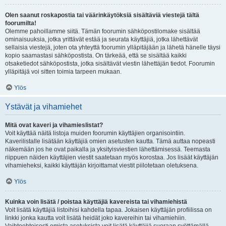
Olen saanut roskapostia tai väärinkäytöksiä sisältäviä viestejä tältä
foorumilta!
Olemme pahoillamme siitä. Tämän foorumin sähköpostilomake sisältää
ominaisuuksia, jotka yrittävät estää ja seurata käyttäjiä, jotka lähettävät
sellaisia viestejä, joten ota yhteyttä foorumin ylläpitäjään ja lähetä hänelle täysi
kopio saamastasi sähköpostista. On tärkeää, että se sisältää kaikki
otsaketiedot sähköpostista, jotka sisältävät viestin lähettäjän tiedot. Foorumin
ylläpitäjä voi sitten toimia tarpeen mukaan.
Ylös
Ystävät ja vihamiehet
Mitä ovat kaveri ja vihamieslistat?
Voit käyttää näitä listoja muiden foorumin käyttäjien organisointiin.
Kaverilistalle lisätään käyttäjiä omien asetusten kautta. Tämä auttaa nopeasti
näkemään jos he ovat paikalla ja yksityisviestien lähettämisessä. Teemasta
riippuen näiden käyttäjien viestit saatetaan myös korostaa. Jos lisäät käyttäjän
vihamieheksi, kaikki käyttäjän kirjoittamat viestit piilotetaan oletuksena.
Ylös
Kuinka voin lisätä / poistaa käyttäjiä kavereista tai vihamiehistä
Voit lisätä käyttäjiä listoihisi kahdella tapaa. Jokaisen käyttäjän profiilissa on
linkki jonka kautta voit lisätä heidät joko kavereihin tai vihamiehiin.