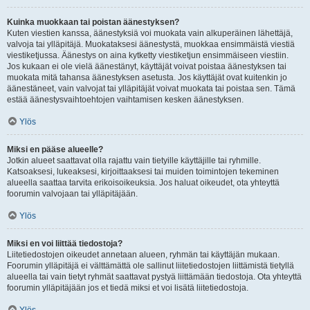
Kuinka muokkaan tai poistan äänestyksen?
Kuten viestien kanssa, äänestyksiä voi muokata vain alkuperäinen lähettäjä,
valvoja tai ylläpitäjä. Muokataksesi äänestystä, muokkaa ensimmäistä viestiä
viestiketjussa. Äänestys on aina kytketty viestiketjun ensimmäiseen viestiin.
Jos kukaan ei ole vielä äänestänyt, käyttäjät voivat poistaa äänestyksen tai
muokata mitä tahansa äänestyksen asetusta. Jos käyttäjät ovat kuitenkin jo
äänestäneet, vain valvojat tai ylläpitäjät voivat muokata tai poistaa sen. Tämä
estää äänestysvaihtoehtojen vaihtamisen kesken äänestyksen.
Ylös
Miksi en pääse alueelle?
Jotkin alueet saattavat olla rajattu vain tietyille käyttäjille tai ryhmille.
Katsoaksesi, lukeaksesi, kirjoittaaksesi tai muiden toimintojen tekeminen
alueella saattaa tarvita erikoisoikeuksia. Jos haluat oikeudet, ota yhteyttä
foorumin valvojaan tai ylläpitäjään.
Ylös
Miksi en voi liittää tiedostoja?
Liitetiedostojen oikeudet annetaan alueen, ryhmän tai käyttäjän mukaan.
Foorumin ylläpitäjä ei välttämättä ole sallinut liitetiedostojen liittämistä tietyllä
alueella tai vain tietyt ryhmät saattavat pystyä liittämään tiedostoja. Ota yhteyttä
foorumin ylläpitäjään jos et tiedä miksi et voi lisätä liitetiedostoja.