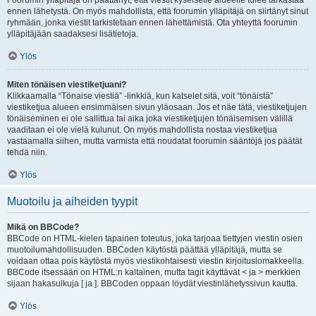
Foorumin ylläpitäjä on päättänyt, että viestit kyseiselle alueelle tulee tarkastaa
ennen lähetystä. On myös mahdollista, että foorumin ylläpitäjä on siirtänyt sinut
ryhmään, jonka viestit tarkistetaan ennen lähettämistä. Ota yhteyttä foorumin
ylläpitäjään saadaksesi lisätietoja.
Ylös
Miten tönäisen viestiketjuani?
Klikkaamalla “Tönaise viestiä” -linkkiä, kun katselet sitä, voit “tönäistä”
viestiketjua alueen ensimmäisen sivun yläosaan. Jos et näe tätä, viestiketjujen
tönäiseminen ei ole sallittua tai aika joka viestiketjujen tönäisemisen välillä
vaaditaan ei ole vielä kulunut. On myös mahdollista nostaa viestiketjua
vastaamalla siihen, mutta varmista että noudatat foorumin sääntöjä jos päätät
tehdä niin.
Ylös
Muotoilu ja aiheiden tyypit
Mikä on BBCode?
BBCode on HTML-kielen tapainen toteutus, joka tarjoaa tiettyjen viestin osien
muotoilumahdollisuuden. BBCoden käytöstä päättää ylläpitäjä, mutta se
voidaan ottaa pois käytöstä myös viestikohtaisesti viestin kirjoituslomakkeella.
BBCode itsessään on HTML:n kaltainen, mutta tagit käyttävät < ja > merkkien
sijaan hakasulkuja [ ja ]. BBCoden oppaan löydät viestinlähetyssivun kautta.
Ylös