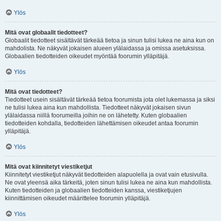
Ylös
Mitä ovat globaalit tiedotteet?
Globaalit tiedotteet sisältävät tärkeää tietoa ja sinun tulisi lukea ne aina kun on
mahdolista. Ne näkyvät jokaisen alueen ylälaidassa ja omissa asetuksissa.
Globaalien tiedotteiden oikeudet myöntää foorumin ylläpitäjä.
Ylös
Mitä ovat tiedotteet?
Tiedotteet usein sisältävät tärkeää tietoa foorumista jota olet lukemassa ja siksi
ne tulisi lukea aina kun mahdollista. Tiedotteet näkyvät jokaisen sivun
ylälaidassa niillä foorumeilla joihin ne on lähetetty. Kuten globaalien
tiedotteiden kohdalla, tiedotteiden lähettämisen oikeudet antaa foorumin
ylläpitäjä.
Ylös
Mitä ovat kiinnitetyt viestiketjut
Kiinnitetyt viestiketjut näkyvät tiedotteiden alapuolella ja ovat vain etusivulla.
Ne ovat yleensä aika tärkeitä, joten sinun tulisi lukea ne aina kun mahdollista.
Kuten tiedotteiden ja globaalien tiedotteiden kanssa, viestiketjujen
kiinnittämisen oikeudet määrittelee foorumin ylläpitäjä.
Ylös