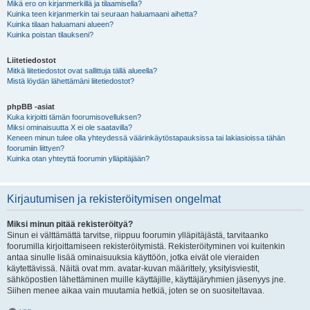
Mikä ero on kirjanmerkillä ja tilaamisella?
Kuinka teen kirjanmerkin tai seuraan haluamaani aihetta?
Kuinka tilaan haluamani alueen?
Kuinka poistan tilaukseni?
Liitetiedostot
Mitkä liitetiedostot ovat sallittuja tällä alueella?
Mistä löydän lähettämäni liitetiedostot?
phpBB -asiat
Kuka kirjoitti tämän foorumisovelluksen?
Miksi ominaisuutta X ei ole saatavilla?
Keneen minun tulee olla yhteydessä väärinkäytöstapauksissa tai lakiasioissa tähän
foorumiin liittyen?
Kuinka otan yhteyttä foorumin ylläpitäjään?
Kirjautumisen ja rekisteröitymisen ongelmat
Miksi minun pitää rekisteröityä?
Sinun ei välttämättä tarvitse, riippuu foorumin ylläpitäjästä, tarvitaanko
foorumilla kirjoittamiseen rekisteröitymistä. Rekisteröityminen voi kuitenkin
antaa sinulle lisää ominaisuuksia käyttöön, jotka eivät ole vieraiden
käytettävissä. Näitä ovat mm. avatar-kuvan määrittely, yksityisviestit,
sähköpostien lähettäminen muille käyttäjille, käyttäjäryhmien jäsenyys jne.
Siihen menee aikaa vain muutamia hetkiä, joten se on suositeltavaa.