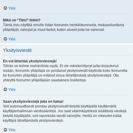
Ylös
Mikä on “Tiimi” linkki?
Tämä sivu näyttää sinulle listan foorumin henkilökunnasta, mukaanluettuna
ylläpitäjät, valvojat ja muut tiedot, kuten alueet joita he valvovat.
Ylös
Yksityisviestit
En voi lähettää yksityisviestejä!
Tähän on kolme mahdollista syytä. Et ole rekisteröitynyt ja/tai kirjautunut
sisään, foorumin ylläpitäjä on poistanut yksityisviestit käytöstä koko foorumilta
tai foorumin ylläpitäjä on estänyt sinua lähettämästä yksityisviestejä. Ota
yhteyttä foorumin ylläpitäjään saadaksesi lisätietoja.
Ylös
Saan yksityisviestejä joita en halua!
Voit automaattisesti poistaa yksityisviestit tietyltä käyttäjältä käyttämällä
käyttäjänhallinnan viestisääntöjä. Jos saat väärinkäytöksiä sisältäviä viestejä
tietyltä käyttäjältä, voit raportoida viestit valvojille. Heillä on oikeudet estää
käyttäjiä lähettämästä yksityisviestejä.
Ylös