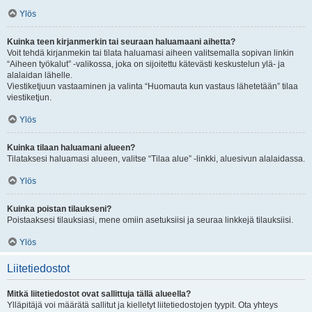
Ylös
Kuinka teen kirjanmerkin tai seuraan haluamaani aihetta?
Voit tehdä kirjanmekin tai tilata haluamasi aiheen valitsemalla sopivan linkin
“Aiheen työkalut” -valikossa, joka on sijoitettu kätevästi keskustelun ylä- ja
alalaidan lähelle.
Viestiketjuun vastaaminen ja valinta “Huomauta kun vastaus lähetetään” tilaa
viestiketjun.
Ylös
Kuinka tilaan haluamani alueen?
Tilataksesi haluamasi alueen, valitse “Tilaa alue” -linkki, aluesivun alalaidassa.
Ylös
Kuinka poistan tilaukseni?
Poistaaksesi tilauksiasi, mene omiin asetuksiisi ja seuraa linkkejä tilauksiisi.
Ylös
Liitetiedostot
Mitkä liitetiedostot ovat sallittuja tällä alueella?
Ylläpitäjä voi määrätä sallitut ja kielletyt liitetiedostojen tyypit. Ota yhteys