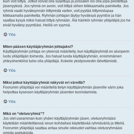
kuin voit liittyä. Jotkut voivat olla suljettuja ja joissakin voi olla jopa piilotettuja
jäsenyyksiä. Jos ryhmä on avoin, voit liittyä siihen klikkaamalla painiketta. Jos
ryhmä vaatii hyväksynnän liittymistä varten, voit pyytää liittymislupaa
klikkaamalla painiketta. Ryhmän johtajan täytyy hyväksyä pyyntösi ja hän
saattaa kysyä miksi haluat liittyä ryhmään. Älä häiriköi ryhmän ylläpitäjiä jos he
eivät hyväksy pyyntöäsi. Heillä on syynsä.
Ylös
Miten pääsen käyttäjäryhmän johtajaksi?
Käyttäjäryhmän johtaja on yleensä määritelty, kun käyttäjäryhmät on alunperin
luotu ylläpitäjän toimesta. Jos haluat luoda käyttäjäryhmän, ensimmäinen
yhteyshenkilösi tulisi olla ylläpitäjä. Kokeile yksityisviestin lähettämistä.
Ylös
Miksi jotkut käyttäjäryhmät näkyvät eri väreillä?
Foorumin ylläpitäjä voi määritellä tietyn käyttäjäryhmän jäsenille värin joka
helpottaa kyseisen käyttäjäryhmän jäsenten tunnistamista.
Ylös
Mikä on “oletusryhmä”?
Jos olet useamman kuin yhden käyttäjäryhmän jäsen, oletusryhmääsi
käytetään määriteltäessä sinun kohdallasi käytettävää ryhmäväriä ja titteliä.
Foorumin ylläpitäjä saattaa antaa sinulle oikeudet vaihtaa oletusryhmääsi
omista asetuksista.