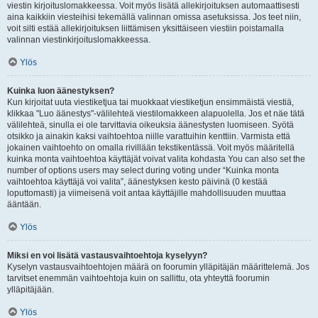
viestin kirjoituslomakkeessa. Voit myös lisätä allekirjoituksen automaattisesti
aina kaikkiin viesteihisi tekemällä valinnan omissa asetuksissa. Jos teet niin,
voit silti estää allekirjoituksen liittämisen yksittäiseen viestiin poistamalla
valinnan viestinkirjoituslomakkeessa.
Ylös
Kuinka luon äänestyksen?
Kun kirjoitat uuta viestiketjua tai muokkaat viestiketjun ensimmäistä viestiä,
klikkaa "Luo äänestys"-välilehteä viestilomakkeen alapuolella. Jos et näe tätä
välilehteä, sinulla ei ole tarvittavia oikeuksia äänestysten luomiseen. Syötä
otsikko ja ainakin kaksi vaihtoehtoa niille varattuihin kenttiin. Varmista että
jokainen vaihtoehto on omalla rivillään tekstikentässä. Voit myös määritellä
kuinka monta vaihtoehtoa käyttäjät voivat valita kohdasta You can also set the
number of options users may select during voting under “Kuinka monta
vaihtoehtoa käyttäjä voi valita”, äänestyksen kesto päivinä (0 kestää
loputtomasti) ja viimeisenä voit antaa käyttäjille mahdollisuuden muuttaa
ääntään.
Ylös
Miksi en voi lisätä vastausvaihtoehtoja kyselyyn?
Kyselyn vastausvaihtoehtojen määrä on foorumin ylläpitäjän määrittelemä. Jos
tarvitset enemmän vaihtoehtoja kuin on sallittu, ota yhteyttä foorumin
ylläpitäjään.
Ylös