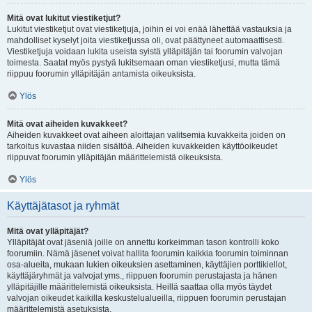
Mitä ovat lukitut viestiketjut?
Lukitut viestiketjut ovat viestiketjuja, joihin ei voi enää lähettää vastauksia ja
mahdolliset kyselyt joita viestiketjussa oli, ovat päättyneet automaattisesti.
Viestiketjuja voidaan lukita useista syistä ylläpitäjän tai foorumin valvojan
toimesta. Saatat myös pystyä lukitsemaan oman viestiketjusi, mutta tämä
riippuu foorumin ylläpitäjän antamista oikeuksista.
Ylös
Mitä ovat aiheiden kuvakkeet?
Aiheiden kuvakkeet ovat aiheen aloittajan valitsemia kuvakkeita joiden on
tarkoitus kuvastaa niiden sisältöä. Aiheiden kuvakkeiden käyttöoikeudet
riippuvat foorumin ylläpitäjän määrittelemistä oikeuksista.
Ylös
Käyttäjätasot ja ryhmät
Mitä ovat ylläpitäjät?
Ylläpitäjät ovat jäseniä joille on annettu korkeimman tason kontrolli koko
foorumiin. Nämä jäsenet voivat hallita foorumin kaikkia foorumin toiminnan
osa-alueita, mukaan lukien oikeuksien asettaminen, käyttäjien porttikiellot,
käyttäjäryhmät ja valvojat yms., riippuen foorumin perustajasta ja hänen
ylläpitäjille määrittelemistä oikeuksista. Heillä saattaa olla myös täydet
valvojan oikeudet kaikilla keskustelualueilla, riippuen foorumin perustajan
määrittelemistä asetuksista.