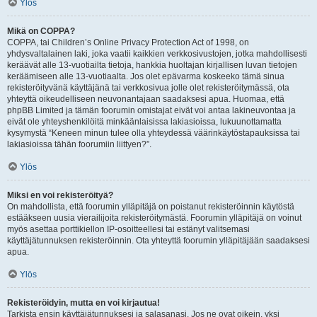
Ylös
Mikä on COPPA?
COPPA, tai Children’s Online Privacy Protection Act of 1998, on
yhdysvaltalainen laki, joka vaatii kaikkien verkkosivustojen, jotka mahdollisesti
keräävät alle 13-vuotiailta tietoja, hankkia huoltajan kirjallisen luvan tietojen
keräämiseen alle 13-vuotiaalta. Jos olet epävarma koskeeko tämä sinua
rekisteröityvänä käyttäjänä tai verkkosivua jolle olet rekisteröitymässä, ota
yhteyttä oikeudelliseen neuvonantajaan saadaksesi apua. Huomaa, että
phpBB Limited ja tämän foorumin omistajat eivät voi antaa lakineuvontaa ja
eivät ole yhteyshenkilöitä minkäänlaisissa lakiasioissa, lukuunottamatta
kysymystä “Keneen minun tulee olla yhteydessä väärinkäytöstapauksissa tai
lakiasioissa tähän foorumiin liittyen?”.
Ylös
Miksi en voi rekisteröityä?
On mahdollista, että foorumin ylläpitäjä on poistanut rekisteröinnin käytöstä
estääkseen uusia vierailijoita rekisteröitymästä. Foorumin ylläpitäjä on voinut
myös asettaa porttikiellon IP-osoitteellesi tai estänyt valitsemasi
käyttäjätunnuksen rekisteröinnin. Ota yhteyttä foorumin ylläpitäjään saadaksesi
apua.
Ylös
Rekisteröidyin, mutta en voi kirjautua!
Tarkista ensin käyttäjätunnuksesi ja salasanasi. Jos ne ovat oikein, yksi