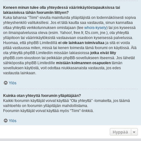
Keneen minun tulee olla yhteydessä väärinkäytöstapauksissa tai
lakiasioissa tähän foorumiin liittyen?
Kuka tahansa “Tiimi”-sivulla mainituista ylläpitäjistä on todennäköisesti sopiva
yhteyshenkilö valituksillesi. Jos et tätä kautta saa vastausta, sinun kannattaa
ottaa yhteyttä verkkotunnuksen omistajaan (tee
whois-kysely
) tai jos kyseessä
on ilmaispalvelussa oleva (esim. Yahoo!, free.fr, f2s.com, jne.), ota yhteyttä
ylläpitoon tai väärinkäytöksistä vastaavaan osastoon kyseisessä palvelussa.
Huomaa, että phpBB Limitedillä
ei ole lainkaan toimivaltaa
ja sitä ei voida
pitää vastuussa miten, missä tai kenen toimesta tämä foorumi on käytössä. Älä
ota yhteyttä phpBB Limitediin missään lakiasioissa
jotka eivät liity
phpBB.com-sivustoon tai pelkkään phpBB-sovellukseen itseensä. Jos lähetät
sähköpostia phpBB Limitedille
mistään kolmannen osapuolen
tämän
sovelluksen käytöstä, voit odottaa niukkasanaista vastausta, jos edes
vastausta lainkaan.
Ylös
Kuinka otan yhteyttä foorumin ylläpitäjään?
Kaikki foorumin käyttäjät voivat käyttää “Ota yhteyttä” -lomaketta, jos täämä
vaihtoehto on foorumin ylläpitäjän mahdollistama.
Foorumin käyttäjät voivat käyttää myös “Tiimi”-linkkiä.
Ylös
Hyppää