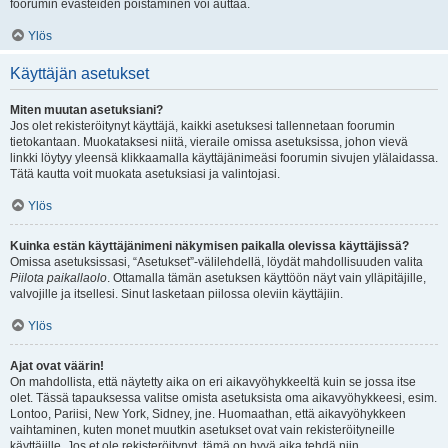
foorumin evästeiden poistaminen voi auttaa.
Ylös
Käyttäjän asetukset
Miten muutan asetuksiani?
Jos olet rekisteröitynyt käyttäjä, kaikki asetuksesi tallennetaan foorumin
tietokantaan. Muokataksesi niitä, vieraile omissa asetuksissa, johon vievä
linkki löytyy yleensä klikkaamalla käyttäjänimeäsi foorumin sivujen ylälaidassa.
Tätä kautta voit muokata asetuksiasi ja valintojasi.
Ylös
Kuinka estän käyttäjänimeni näkymisen paikalla olevissa käyttäjissä?
Omissa asetuksissasi, “Asetukset”-välilehdellä, löydät mahdollisuuden valita
Piilota paikallaolo
. Ottamalla tämän asetuksen käyttöön näyt vain ylläpitäjille,
valvojille ja itsellesi. Sinut lasketaan piilossa oleviin käyttäjiin.
Ylös
Ajat ovat väärin!
On mahdollista, että näytetty aika on eri aikavyöhykkeeltä kuin se jossa itse
olet. Tässä tapauksessa valitse omista asetuksista oma aikavyöhykkeesi, esim.
Lontoo, Pariisi, New York, Sidney, jne. Huomaathan, että aikavyöhykkeen
vaihtaminen, kuten monet muutkin asetukset ovat vain rekisteröityneille
käyttäjille. Jos et ole rekisteröitynyt, tämä on hyvä aika tehdä niin.