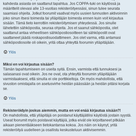
kahdesta asiasta on saattanut tapahtua. Jos COPPA-tuki on käytössä ja
määrittelit olevasi alle 13-vuotias rekisteröityessäsi, sinun tulee seurata
saamiasi ohjeita. Jotkut foorumit vaativat myös uusien tunnusten aktivoinnin
joko sinun itsesi toimesta tai ylläpitäjän toimesta ennen kuin voit kirjautua
sisään. Tämä tieto kerrottiin rekisteröitymisen yhteydessä. Jos sinulle
lähetettiin sähköpostia, seuraa ohjeita. Jos et saanut sähköpostia, olet
saattanut antaa virheellisen sähköpostiosoitteen tai sähköpostit ovat
saattaneet jäädä roskapostisuodattimeen. Jos olet varma, että antamasi
sähköpostiosoite oli oikein, yritä ottaa yhteyttä foorumin ylläpitäjään.
Ylös
Miksi en voi kirjautua sisään?
Tämän tapahtumiseen on useita syitä. Ensin, varmista että tunnuksesi ja
salasanasi ovat oikein. Jos ne ovat, ota yhteyttä foorumin ylläpitäjään
varmistaaksesi, että sinulla ei ole porttikieltoja. On myös mahdollista, että
sivuston omistajalla on asetusvirhe heidän päässään ja heidän pitäisi korjata
se.
Ylös
Rekisteröidyin joskus aiemmin, mutta en voi enää kirjautua sisään?!
On mahdollista, että ylläpitäjä on poistanut käyttäjätilisi käytöstä jostain syystä.
Useat foorumit myös poistavat käyttäjiä, jotka eivät ole kirjoittaneet pitkään
aikaan pienentääkseen tietokantansa kokoa. Jos näin on käynyt, yritä
rekisteröityä uudelleen ja osallistu keskusteluun aktiivisemmin.