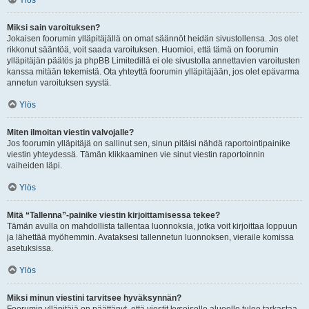
Ylös
Miksi sain varoituksen?
Jokaisen foorumin ylläpitäjällä on omat säännöt heidän sivustollensa. Jos olet
rikkonut sääntöä, voit saada varoituksen. Huomioi, että tämä on foorumin
ylläpitäjän päätös ja phpBB Limitedillä ei ole sivustolla annettavien varoitusten
kanssa mitään tekemistä. Ota yhteyttä foorumin ylläpitäjään, jos olet epävarma
annetun varoituksen syystä.
Ylös
Miten ilmoitan viestin valvojalle?
Jos foorumin ylläpitäjä on sallinut sen, sinun pitäisi nähdä raportointipainike
viestin yhteydessä. Tämän klikkaaminen vie sinut viestin raportoinnin
vaiheiden läpi.
Ylös
Mitä “Tallenna”-painike viestin kirjoittamisessa tekee?
Tämän avulla on mahdollista tallentaa luonnoksia, jotka voit kirjoittaa loppuun
ja lähettää myöhemmin. Avataksesi tallennetun luonnoksen, vieraile komissa
asetuksissa.
Ylös
Miksi minun viestini tarvitsee hyväksynnän?