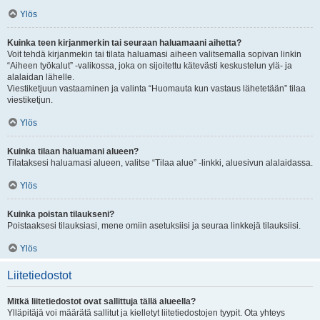
Ylös
Kuinka teen kirjanmerkin tai seuraan haluamaani aihetta?
Voit tehdä kirjanmekin tai tilata haluamasi aiheen valitsemalla sopivan linkin
“Aiheen työkalut” -valikossa, joka on sijoitettu kätevästi keskustelun ylä- ja
alalaidan lähelle.
Viestiketjuun vastaaminen ja valinta “Huomauta kun vastaus lähetetään” tilaa
viestiketjun.
Ylös
Kuinka tilaan haluamani alueen?
Tilataksesi haluamasi alueen, valitse “Tilaa alue” -linkki, aluesivun alalaidassa.
Ylös
Kuinka poistan tilaukseni?
Poistaaksesi tilauksiasi, mene omiin asetuksiisi ja seuraa linkkejä tilauksiisi.
Ylös
Liitetiedostot
Mitkä liitetiedostot ovat sallittuja tällä alueella?
Ylläpitäjä voi määrätä sallitut ja kielletyt liitetiedostojen tyypit. Ota yhteys