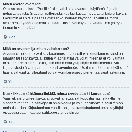
Miten asetan avataren?
Omissa asetuksissa, “Profiilin” alla, voit lisätä avataren käyttämällä jotain
neljästä tavasta: Gravatar, galleriasta, käyttää kuvaa muualta tai ladata kuvan.
Foorumin ylläpitäjä päättää otetaanko avataret käyttöön ja valitsee mitkä
avatarien käyttöönottotavat sallitaan. Jos et voi käyttää avataria, ota yhteyttä
foorumin ylläpitäjään.
Ylös
Mikä on arvonimi ja miten vaihdan sen?
Arvonimet, jotka näkyvät käyttäjänimesi alla osoittavat kirjoittamiesi viestien
määrän tai tietyt käyttäjät, kuten ylläpitäjät tai valvojat. Yleensä et voi vaihtaa
minkään arvonimen tekstiä, sillä nämä ovat ylläpitäjän määrittelemiä. Älä
kirjoita viestejä vain parantaaksesi arvonimeäsi. Useimmat foorumit eivät siedä
tätä ja valvojat tai ylläpitäjät voivat yksinkertaisesti pienentää viestilaskuriasi.
Ylös
Kun klikkaan sähköpostilinkkiä, minua pyydetään kirjautumaan?
Vain rekisteröityneet käyttäjät voivat lähettää sähköpostia muille käyttäjille
sisäänrakennetulla sähköpostilomakkeella ja vain jos ylläpitäjä sallii tämän
ominaisuuden. Kirjautuminen vaaditaan, jotta tunnistautumattomat käyttäjät
eivät voisi väärinkäyttää sähköpostijärjestelmää.
Ylös