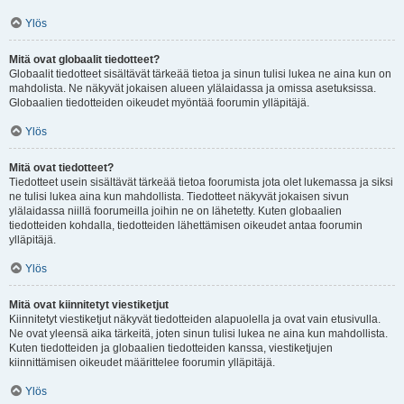
Ylös
Mitä ovat globaalit tiedotteet?
Globaalit tiedotteet sisältävät tärkeää tietoa ja sinun tulisi lukea ne aina kun on
mahdolista. Ne näkyvät jokaisen alueen ylälaidassa ja omissa asetuksissa.
Globaalien tiedotteiden oikeudet myöntää foorumin ylläpitäjä.
Ylös
Mitä ovat tiedotteet?
Tiedotteet usein sisältävät tärkeää tietoa foorumista jota olet lukemassa ja siksi
ne tulisi lukea aina kun mahdollista. Tiedotteet näkyvät jokaisen sivun
ylälaidassa niillä foorumeilla joihin ne on lähetetty. Kuten globaalien
tiedotteiden kohdalla, tiedotteiden lähettämisen oikeudet antaa foorumin
ylläpitäjä.
Ylös
Mitä ovat kiinnitetyt viestiketjut
Kiinnitetyt viestiketjut näkyvät tiedotteiden alapuolella ja ovat vain etusivulla.
Ne ovat yleensä aika tärkeitä, joten sinun tulisi lukea ne aina kun mahdollista.
Kuten tiedotteiden ja globaalien tiedotteiden kanssa, viestiketjujen
kiinnittämisen oikeudet määrittelee foorumin ylläpitäjä.
Ylös