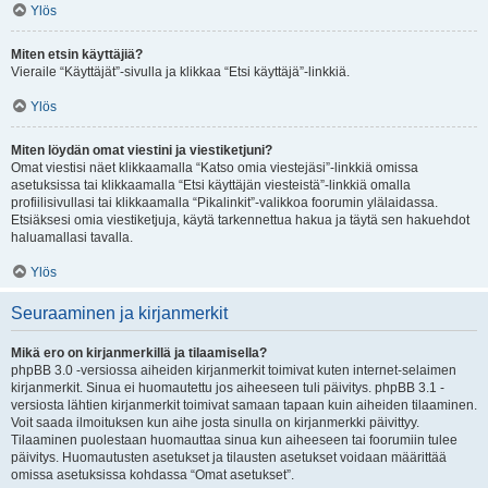
Ylös
Miten etsin käyttäjiä?
Vieraile “Käyttäjät”-sivulla ja klikkaa “Etsi käyttäjä”-linkkiä.
Ylös
Miten löydän omat viestini ja viestiketjuni?
Omat viestisi näet klikkaamalla “Katso omia viestejäsi”-linkkiä omissa
asetuksissa tai klikkaamalla “Etsi käyttäjän viesteistä”-linkkiä omalla
profiilisivullasi tai klikkaamalla “Pikalinkit”-valikkoa foorumin ylälaidassa.
Etsiäksesi omia viestiketjuja, käytä tarkennettua hakua ja täytä sen hakuehdot
haluamallasi tavalla.
Ylös
Seuraaminen ja kirjanmerkit
Mikä ero on kirjanmerkillä ja tilaamisella?
phpBB 3.0 -versiossa aiheiden kirjanmerkit toimivat kuten internet-selaimen
kirjanmerkit. Sinua ei huomautettu jos aiheeseen tuli päivitys. phpBB 3.1 -
versiosta lähtien kirjanmerkit toimivat samaan tapaan kuin aiheiden tilaaminen.
Voit saada ilmoituksen kun aihe josta sinulla on kirjanmerkki päivittyy.
Tilaaminen puolestaan huomauttaa sinua kun aiheeseen tai foorumiin tulee
päivitys. Huomautusten asetukset ja tilausten asetukset voidaan määrittää
omissa asetuksissa kohdassa “Omat asetukset”.