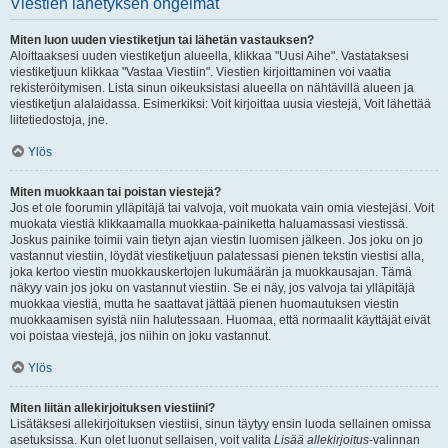
Viestien lähetyksen ongelmat
Miten luon uuden viestiketjun tai lähetän vastauksen?
Aloittaaksesi uuden viestiketjun alueella, klikkaa "Uusi Aihe". Vastataksesi
viestiketjuun klikkaa "Vastaa Viestiin". Viestien kirjoittaminen voi vaatia
rekisteröitymisen. Lista sinun oikeuksistasi alueella on nähtävillä alueen ja
viestiketjun alalaidassa. Esimerkiksi: Voit kirjoittaa uusia viestejä, Voit lähettää
liitetiedostoja, jne.
Ylös
Miten muokkaan tai poistan viestejä?
Jos et ole foorumin ylläpitäjä tai valvoja, voit muokata vain omia viestejäsi. Voit
muokata viestiä klikkaamalla muokkaa-painiketta haluamassasi viestissä.
Joskus painike toimii vain tietyn ajan viestin luomisen jälkeen. Jos joku on jo
vastannut viestiin, löydät viestiketjuun palatessasi pienen tekstin viestisi alla,
joka kertoo viestin muokkauskertojen lukumäärän ja muokkausajan. Tämä
näkyy vain jos joku on vastannut viestiin. Se ei näy, jos valvoja tai ylläpitäjä
muokkaa viestiä, mutta he saattavat jättää pienen huomautuksen viestin
muokkaamisen syistä niin halutessaan. Huomaa, että normaalit käyttäjät eivät
voi poistaa viestejä, jos niihin on joku vastannut.
Ylös
Miten liitän allekirjoituksen viestiini?
Lisätäksesi allekirjoituksen viestiisi, sinun täytyy ensin luoda sellainen omissa
asetuksissa. Kun olet luonut sellaisen, voit valita
Lisää allekirjoitus
-valinnan