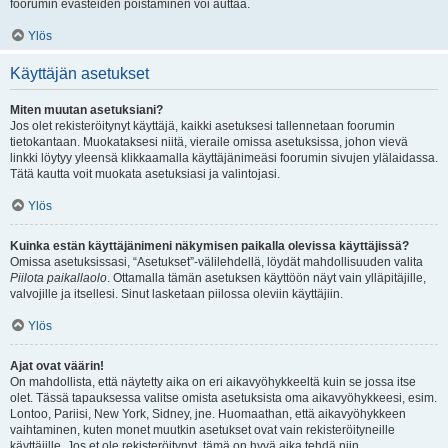
foorumin evästeiden poistaminen voi auttaa.
Ylös
Käyttäjän asetukset
Miten muutan asetuksiani?
Jos olet rekisteröitynyt käyttäjä, kaikki asetuksesi tallennetaan foorumin
tietokantaan. Muokataksesi niitä, vieraile omissa asetuksissa, johon vievä
linkki löytyy yleensä klikkaamalla käyttäjänimeäsi foorumin sivujen ylälaidassa.
Tätä kautta voit muokata asetuksiasi ja valintojasi.
Ylös
Kuinka estän käyttäjänimeni näkymisen paikalla olevissa käyttäjissä?
Omissa asetuksissasi, “Asetukset”-välilehdellä, löydät mahdollisuuden valita
Piilota paikallaolo
. Ottamalla tämän asetuksen käyttöön näyt vain ylläpitäjille,
valvojille ja itsellesi. Sinut lasketaan piilossa oleviin käyttäjiin.
Ylös
Ajat ovat väärin!
On mahdollista, että näytetty aika on eri aikavyöhykkeeltä kuin se jossa itse
olet. Tässä tapauksessa valitse omista asetuksista oma aikavyöhykkeesi, esim.
Lontoo, Pariisi, New York, Sidney, jne. Huomaathan, että aikavyöhykkeen
vaihtaminen, kuten monet muutkin asetukset ovat vain rekisteröityneille
käyttäjille. Jos et ole rekisteröitynyt, tämä on hyvä aika tehdä niin.