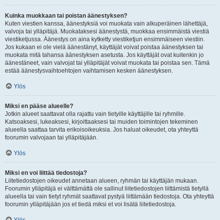
Kuinka muokkaan tai poistan äänestyksen?
Kuten viestien kanssa, äänestyksiä voi muokata vain alkuperäinen lähettäjä,
valvoja tai ylläpitäjä. Muokataksesi äänestystä, muokkaa ensimmäistä viestiä
viestiketjussa. Äänestys on aina kytketty viestiketjun ensimmäiseen viestiin.
Jos kukaan ei ole vielä äänestänyt, käyttäjät voivat poistaa äänestyksen tai
muokata mitä tahansa äänestyksen asetusta. Jos käyttäjät ovat kuitenkin jo
äänestäneet, vain valvojat tai ylläpitäjät voivat muokata tai poistaa sen. Tämä
estää äänestysvaihtoehtojen vaihtamisen kesken äänestyksen.
Ylös
Miksi en pääse alueelle?
Jotkin alueet saattavat olla rajattu vain tietyille käyttäjille tai ryhmille.
Katsoaksesi, lukeaksesi, kirjoittaaksesi tai muiden toimintojen tekeminen
alueella saattaa tarvita erikoisoikeuksia. Jos haluat oikeudet, ota yhteyttä
foorumin valvojaan tai ylläpitäjään.
Ylös
Miksi en voi liittää tiedostoja?
Liitetiedostojen oikeudet annetaan alueen, ryhmän tai käyttäjän mukaan.
Foorumin ylläpitäjä ei välttämättä ole sallinut liitetiedostojen liittämistä tietyllä
alueella tai vain tietyt ryhmät saattavat pystyä liittämään tiedostoja. Ota yhteyttä
foorumin ylläpitäjään jos et tiedä miksi et voi lisätä liitetiedostoja.