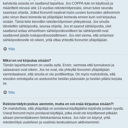
kahdesta asiasta on saattanut tapahtua. Jos COPPA-tuki on käytössä ja
määrittelit olevasi alle 13-vuotias rekisteröityessäsi, sinun tulee seurata
saamiasi ohjeita. Jotkut foorumit vaativat myös uusien tunnusten aktivoinnin
joko sinun itsesi toimesta tai ylläpitäjän toimesta ennen kuin voit kirjautua
sisään. Tämä tieto kerrottiin rekisteröitymisen yhteydessä. Jos sinulle
lähetettiin sähköpostia, seuraa ohjeita. Jos et saanut sähköpostia, olet
saattanut antaa virheellisen sähköpostiosoitteen tai sähköpostit ovat
saattaneet jäädä roskapostisuodattimeen. Jos olet varma, että antamasi
sähköpostiosoite oli oikein, yritä ottaa yhteyttä foorumin ylläpitäjään.
Ylös
Miksi en voi kirjautua sisään?
Tämän tapahtumiseen on useita syitä. Ensin, varmista että tunnuksesi ja
salasanasi ovat oikein. Jos ne ovat, ota yhteyttä foorumin ylläpitäjään
varmistaaksesi, että sinulla ei ole porttikieltoja. On myös mahdollista, että
sivuston omistajalla on asetusvirhe heidän päässään ja heidän pitäisi korjata
se.
Ylös
Rekisteröidyin joskus aiemmin, mutta en voi enää kirjautua sisään?!
On mahdollista, että ylläpitäjä on poistanut käyttäjätilisi käytöstä jostain syystä.
Useat foorumit myös poistavat käyttäjiä, jotka eivät ole kirjoittaneet pitkään
aikaan pienentääkseen tietokantansa kokoa. Jos näin on käynyt, yritä
rekisteröityä uudelleen ja osallistu keskusteluun aktiivisemmin.