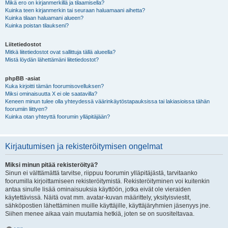
Mikä ero on kirjanmerkillä ja tilaamisella?
Kuinka teen kirjanmerkin tai seuraan haluamaani aihetta?
Kuinka tilaan haluamani alueen?
Kuinka poistan tilaukseni?
Liitetiedostot
Mitkä liitetiedostot ovat sallittuja tällä alueella?
Mistä löydän lähettämäni liitetiedostot?
phpBB -asiat
Kuka kirjoitti tämän foorumisovelluksen?
Miksi ominaisuutta X ei ole saatavilla?
Keneen minun tulee olla yhteydessä väärinkäytöstapauksissa tai lakiasioissa tähän
foorumiin liittyen?
Kuinka otan yhteyttä foorumin ylläpitäjään?
Kirjautumisen ja rekisteröitymisen ongelmat
Miksi minun pitää rekisteröityä?
Sinun ei välttämättä tarvitse, riippuu foorumin ylläpitäjästä, tarvitaanko
foorumilla kirjoittamiseen rekisteröitymistä. Rekisteröityminen voi kuitenkin
antaa sinulle lisää ominaisuuksia käyttöön, jotka eivät ole vieraiden
käytettävissä. Näitä ovat mm. avatar-kuvan määrittely, yksityisviestit,
sähköpostien lähettäminen muille käyttäjille, käyttäjäryhmien jäsenyys jne.
Siihen menee aikaa vain muutamia hetkiä, joten se on suositeltavaa.