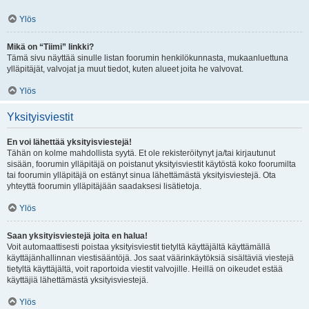
Ylös
Mikä on “Tiimi” linkki?
Tämä sivu näyttää sinulle listan foorumin henkilökunnasta, mukaanluettuna
ylläpitäjät, valvojat ja muut tiedot, kuten alueet joita he valvovat.
Ylös
Yksityisviestit
En voi lähettää yksityisviestejä!
Tähän on kolme mahdollista syytä. Et ole rekisteröitynyt ja/tai kirjautunut
sisään, foorumin ylläpitäjä on poistanut yksityisviestit käytöstä koko foorumilta
tai foorumin ylläpitäjä on estänyt sinua lähettämästä yksityisviestejä. Ota
yhteyttä foorumin ylläpitäjään saadaksesi lisätietoja.
Ylös
Saan yksityisviestejä joita en halua!
Voit automaattisesti poistaa yksityisviestit tietyltä käyttäjältä käyttämällä
käyttäjänhallinnan viestisääntöjä. Jos saat väärinkäytöksiä sisältäviä viestejä
tietyltä käyttäjältä, voit raportoida viestit valvojille. Heillä on oikeudet estää
käyttäjiä lähettämästä yksityisviestejä.
Ylös