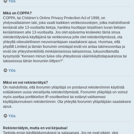
Ylös
Mikä on COPPA?
COPPA, tai Children’s Online Privacy Protection Act of 1998, on
yhdysvaltalainen laki, joka vaatii kaikkien verkkosivustojen, jotka mahdollisesti
keräävät alle 13-vuotiailta tietoja, hankkia huoltajan kirjallisen luvan tietojen
keräämiseen alle 13-vuotiaalta. Jos olet epävarma koskeeko tämä sinua
rekisteröityvänä käyttäjänä tai verkkosivua jolle olet rekisteröitymässä, ota
yhteyttä oikeudelliseen neuvonantajaan saadaksesi apua. Huomaa, että
phpBB Limited ja tämän foorumin omistajat eivät voi antaa lakineuvontaa ja
eivät ole yhteyshenkilöitä minkäänlaisissa lakiasioissa, lukuunottamatta
kysymystä “Keneen minun tulee olla yhteydessä väärinkäytöstapauksissa tai
lakiasioissa tähän foorumiin liittyen?”.
Ylös
Miksi en voi rekisteröityä?
On mahdollista, että foorumin ylläpitäjä on poistanut rekisteröinnin käytöstä
estääkseen uusia vierailijoita rekisteröitymästä. Foorumin ylläpitäjä on voinut
myös asettaa porttikiellon IP-osoitteellesi tai estänyt valitsemasi
käyttäjätunnuksen rekisteröinnin. Ota yhteyttä foorumin ylläpitäjään saadaksesi
apua.
Ylös
Rekisteröidyin, mutta en voi kirjautua!
Tarkista ensin käyttäjätunnuksesi ja salasanasi. Jos ne ovat oikein, yksi