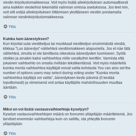
viestin kirjoituslomakkeessa. Voit myös lisätä allekirjoituksen automaattisesti
aina kaikkiin viesteihisi tekemällä valinnan omissa asetuksissa. Jos teet niin,
voit silti estää allekirjoituksen liittämisen yksittäiseen viestiin poistamalla
valinnan viestinkirjoituslomakkeessa.
Ylös
Kuinka luon äänestyksen?
Kun kirjoitat uuta viestiketjua tai muokkaat viestiketjun ensimmäistä viestiä,
klikkaa "Luo äänestys"-välilehteä viestilomakkeen alapuolella. Jos et näe tätä
välilehteä, sinulla ei ole tarvittavia oikeuksia äänestysten luomiseen. Syötä
otsikko ja ainakin kaksi vaihtoehtoa niille varattuihin kenttiin. Varmista että
jokainen vaihtoehto on omalla rivillään tekstikentässä. Voit myös määritellä
kuinka monta vaihtoehtoa käyttäjät voivat valita kohdasta You can also set the
number of options users may select during voting under “Kuinka monta
vaihtoehtoa käyttäjä voi valita”, äänestyksen kesto päivinä (0 kestää
loputtomasti) ja viimeisenä voit antaa käyttäjille mahdollisuuden muuttaa
ääntään.
Ylös
Miksi en voi lisätä vastausvaihtoehtoja kyselyyn?
Kyselyn vastausvaihtoehtojen määrä on foorumin ylläpitäjän määrittelemä. Jos
tarvitset enemmän vaihtoehtoja kuin on sallittu, ota yhteyttä foorumin
ylläpitäjään.
Ylös