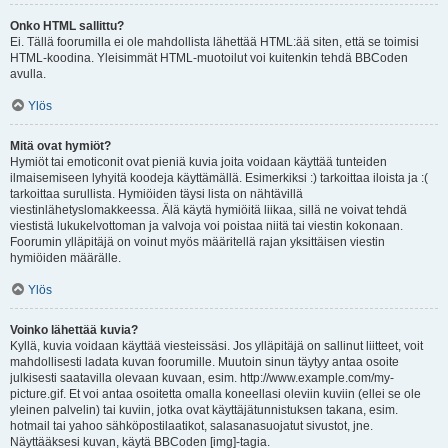
Onko HTML sallittu?
Ei. Tällä foorumilla ei ole mahdollista lähettää HTML:ää siten, että se toimisi
HTML-koodina. Yleisimmät HTML-muotoilut voi kuitenkin tehdä BBCoden
avulla.
Ylös
Mitä ovat hymiöt?
Hymiöt tai emoticonit ovat pieniä kuvia joita voidaan käyttää tunteiden
ilmaisemiseen lyhyitä koodeja käyttämällä. Esimerkiksi :) tarkoittaa iloista ja :(
tarkoittaa surullista. Hymiöiden täysi lista on nähtävillä
viestinlähetyslomakkeessa. Älä käytä hymiöitä liikaa, sillä ne voivat tehdä
viestistä lukukelvottoman ja valvoja voi poistaa niitä tai viestin kokonaan.
Foorumin ylläpitäjä on voinut myös määritellä rajan yksittäisen viestin
hymiöiden määrälle.
Ylös
Voinko lähettää kuvia?
Kyllä, kuvia voidaan käyttää viesteissäsi. Jos ylläpitäjä on sallinut liitteet, voit
mahdollisesti ladata kuvan foorumille. Muutoin sinun täytyy antaa osoite
julkisesti saatavilla olevaan kuvaan, esim. http://www.example.com/my-
picture.gif. Et voi antaa osoitetta omalla koneellasi oleviin kuviin (ellei se ole
yleinen palvelin) tai kuviin, jotka ovat käyttäjätunnistuksen takana, esim.
hotmail tai yahoo sähköpostilaatikot, salasanasuojatut sivustot, jne.
Näyttääksesi kuvan, käytä BBCoden [img]-tagia.