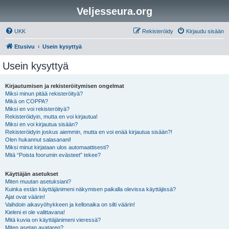
Veljesseura.org
UKK
Rekisteröidy
Kirjaudu sisään
Etusivu
Usein kysyttyä
Usein kysyttyä
Kirjautumisen ja rekisteröitymisen ongelmat
Miksi minun pitää rekisteröityä?
Mikä on COPPA?
Miksi en voi rekisteröityä?
Rekisteröidyin, mutta en voi kirjautua!
Miksi en voi kirjautua sisään?
Rekisteröidyin joskus aiemmin, mutta en voi enää kirjautua sisään?!
Olen hukannut salasanani!
Miksi minut kirjataan ulos automaattisesti?
Mitä “Poista foorumin evästeet” tekee?
Käyttäjän asetukset
Miten muutan asetuksiani?
Kuinka estän käyttäjänimeni näkymisen paikalla olevissa käyttäjissä?
Ajat ovat väärin!
Vaihdoin aikavyöhykkeen ja kellonaika on silti väärin!
Kieleni ei ole valittavana!
Mitä kuvia on käyttäjänimeni vieressä?
Miten asetan avataren?