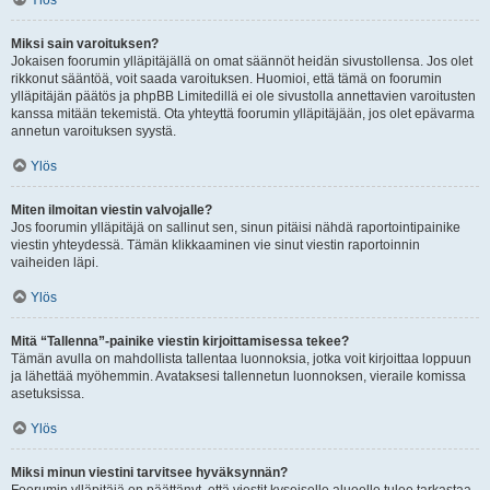
Ylös
Miksi sain varoituksen?
Jokaisen foorumin ylläpitäjällä on omat säännöt heidän sivustollensa. Jos olet
rikkonut sääntöä, voit saada varoituksen. Huomioi, että tämä on foorumin
ylläpitäjän päätös ja phpBB Limitedillä ei ole sivustolla annettavien varoitusten
kanssa mitään tekemistä. Ota yhteyttä foorumin ylläpitäjään, jos olet epävarma
annetun varoituksen syystä.
Ylös
Miten ilmoitan viestin valvojalle?
Jos foorumin ylläpitäjä on sallinut sen, sinun pitäisi nähdä raportointipainike
viestin yhteydessä. Tämän klikkaaminen vie sinut viestin raportoinnin
vaiheiden läpi.
Ylös
Mitä “Tallenna”-painike viestin kirjoittamisessa tekee?
Tämän avulla on mahdollista tallentaa luonnoksia, jotka voit kirjoittaa loppuun
ja lähettää myöhemmin. Avataksesi tallennetun luonnoksen, vieraile komissa
asetuksissa.
Ylös
Miksi minun viestini tarvitsee hyväksynnän?