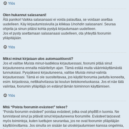
Ylös
Olen hukannut salasanani!
Älä panikoi! Vaikka salasanaasi ei voida palauttaa, se voidaan asettaa
uudelleen. Käy kirjautumissivulla ja klikkaa
Unohdin salasanani
. Seuraa
ohjeita ja sinun pitäisi kohta pystyä kirjautumaan uudelleen.
Jos et pysty asettamaan salasanaasi uudelleen, ota yhteyttä foorumin
ylläpitäjään.
Ylös
Miksi minut kirjataan ulos automaattisesti?
Jos et valitse
Muista minut
-laatikkoa kirjautuessasi, foorumi pitää sinut
kirjautuneena ennalta määritellyn ajan. Tämä estää muita väärinkäyttämästä
tunnuksiasi. Pysyäksesi kirjautuneena, valitse
Muista minut
-valinta
kirjautuessasi. Tämä ei ole suositeltavaa, jos käytät foorumia jaetulta koneelta,
esim. kirjastossa, nettikahvilassa tai koulun tietokoneluokassa. Jos et näe tätä
valintaa, foorumin ylläpitäjä on estänyt tämän toiminnon käyttämisen.
Ylös
Mitä “Poista foorumin evästeet” tekee?
“Poista foorumin evästeet” poistaa evästeet, jotka ovat phpBB:n luomia. Ne
tunnistavat sinut ja pitävät sinut kirjautuneena foorumille. Evästeet tarjoavat
myös toimintoja, kuten luettujen seurantaa, jos ne ovat foorumin ylläpitäjän
käyttöönottamia. Jos sinulla on sisään tai uloskirjautumisen kanssa ongelmia,