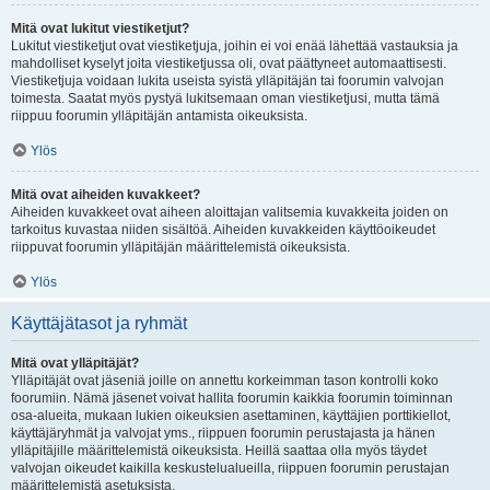
Mitä ovat lukitut viestiketjut?
Lukitut viestiketjut ovat viestiketjuja, joihin ei voi enää lähettää vastauksia ja
mahdolliset kyselyt joita viestiketjussa oli, ovat päättyneet automaattisesti.
Viestiketjuja voidaan lukita useista syistä ylläpitäjän tai foorumin valvojan
toimesta. Saatat myös pystyä lukitsemaan oman viestiketjusi, mutta tämä
riippuu foorumin ylläpitäjän antamista oikeuksista.
Ylös
Mitä ovat aiheiden kuvakkeet?
Aiheiden kuvakkeet ovat aiheen aloittajan valitsemia kuvakkeita joiden on
tarkoitus kuvastaa niiden sisältöä. Aiheiden kuvakkeiden käyttöoikeudet
riippuvat foorumin ylläpitäjän määrittelemistä oikeuksista.
Ylös
Käyttäjätasot ja ryhmät
Mitä ovat ylläpitäjät?
Ylläpitäjät ovat jäseniä joille on annettu korkeimman tason kontrolli koko
foorumiin. Nämä jäsenet voivat hallita foorumin kaikkia foorumin toiminnan
osa-alueita, mukaan lukien oikeuksien asettaminen, käyttäjien porttikiellot,
käyttäjäryhmät ja valvojat yms., riippuen foorumin perustajasta ja hänen
ylläpitäjille määrittelemistä oikeuksista. Heillä saattaa olla myös täydet
valvojan oikeudet kaikilla keskustelualueilla, riippuen foorumin perustajan
määrittelemistä asetuksista.