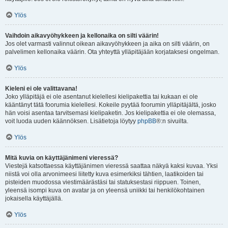
Ylös
Vaihdoin aikavyöhykkeen ja kellonaika on silti väärin!
Jos olet varmasti valinnut oikean aikavyöhykkeen ja aika on silti väärin, on
palvelimen kellonaika väärin. Ota yhteyttä ylläpitäjään korjataksesi ongelman.
Ylös
Kieleni ei ole valittavana!
Joko ylläpitäjä ei ole asentanut kielellesi kielipakettia tai kukaan ei ole
kääntänyt tätä foorumia kielellesi. Kokeile pyytää foorumin ylläpitäjältä, josko
hän voisi asentaa tarvitsemasi kielipaketin. Jos kielipakettia ei ole olemassa,
voit luoda uuden käännöksen. Lisätietoja löytyy
phpBB
®:n sivuilta.
Ylös
Mitä kuvia on käyttäjänimeni vieressä?
Viestejä katsottaessa käyttäjänimen vieressä saattaa näkyä kaksi kuvaa. Yksi
niistä voi olla arvonimeesi liitetty kuva esimerkiksi tähtien, laatikoiden tai
pisteiden muodossa viestimäärästäsi tai statuksestasi riippuen. Toinen,
yleensä isompi kuva on avatar ja on yleensä uniikki tai henkilökohtainen
jokaisella käyttäjällä.
Ylös