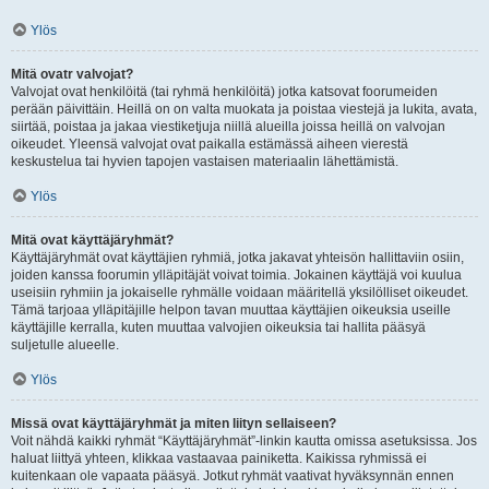
Ylös
Mitä ovatr valvojat?
Valvojat ovat henkilöitä (tai ryhmä henkilöitä) jotka katsovat foorumeiden
perään päivittäin. Heillä on on valta muokata ja poistaa viestejä ja lukita, avata,
siirtää, poistaa ja jakaa viestiketjuja niillä alueilla joissa heillä on valvojan
oikeudet. Yleensä valvojat ovat paikalla estämässä aiheen vierestä
keskustelua tai hyvien tapojen vastaisen materiaalin lähettämistä.
Ylös
Mitä ovat käyttäjäryhmät?
Käyttäjäryhmät ovat käyttäjien ryhmiä, jotka jakavat yhteisön hallittaviin osiin,
joiden kanssa foorumin ylläpitäjät voivat toimia. Jokainen käyttäjä voi kuulua
useisiin ryhmiin ja jokaiselle ryhmälle voidaan määritellä yksilölliset oikeudet.
Tämä tarjoaa ylläpitäjille helpon tavan muuttaa käyttäjien oikeuksia useille
käyttäjille kerralla, kuten muuttaa valvojien oikeuksia tai hallita pääsyä
suljetulle alueelle.
Ylös
Missä ovat käyttäjäryhmät ja miten liityn sellaiseen?
Voit nähdä kaikki ryhmät “Käyttäjäryhmät”-linkin kautta omissa asetuksissa. Jos
haluat liittyä yhteen, klikkaa vastaavaa painiketta. Kaikissa ryhmissä ei
kuitenkaan ole vapaata pääsyä. Jotkut ryhmät vaativat hyväksynnän ennen