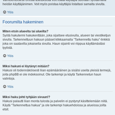
Vaihtoehtoisesti omista asetuksista voit lisätä käyttäjiä suoraan syöttämällä
heidän käyttäjänimen. Voit myös poistaa käyttäjiä listaltasi samalta sivulta.
Ylös
Foorumilta hakeminen
Miten etsin alueelta tai alueilta?
Syötä hakutermi hakukenttään, joka sijaitsee etusivulla, alueen tai viestiketjun
sivulla. Tarkennettuun hakuun pääset klikkaamalla “Tarkennettu haku”-linkkiä
joka on saatavilla jokaisella sivulla. Haun sijainti voi riippua käyttämästäsi
tyylistä.
Ylös
Miksi hakuni ei löytänyt mitään?
Hakusi oli todennäköisesti liian epämääräinen ja sisälsi useita yleisiä termejä,
joita phpBB ei ole indeksoinut. Ole tarkempi ja käytä Tarkennetun haun
valintoja.
Ylös
Miksi haku johti tyhjään sivuun!?
Hakusi palautti liian monta tulosta ja palvelin ei pystynyt käsittelemään niitä.
Käytä “Tarkennettua hakua” ja ole tarkempi hakuehdoissa ja alueissa joilta
etsit.