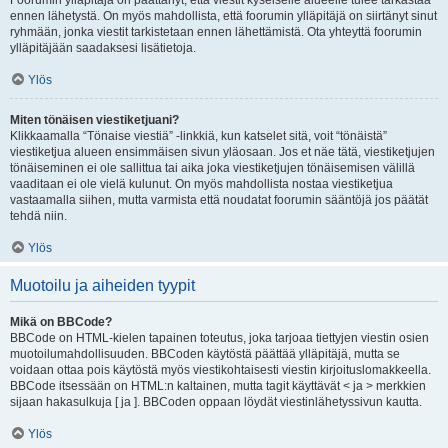
Foorumin ylläpitäjä on päättänyt, että viestit kyseiselle alueelle tulee tarkastaa
ennen lähetystä. On myös mahdollista, että foorumin ylläpitäjä on siirtänyt sinut
ryhmään, jonka viestit tarkistetaan ennen lähettämistä. Ota yhteyttä foorumin
ylläpitäjään saadaksesi lisätietoja.
Ylös
Miten tönäisen viestiketjuani?
Klikkaamalla “Tönaise viestiä” -linkkiä, kun katselet sitä, voit “tönäistä”
viestiketjua alueen ensimmäisen sivun yläosaan. Jos et näe tätä, viestiketjujen
tönäiseminen ei ole sallittua tai aika joka viestiketjujen tönäisemisen välillä
vaaditaan ei ole vielä kulunut. On myös mahdollista nostaa viestiketjua
vastaamalla siihen, mutta varmista että noudatat foorumin sääntöjä jos päätät
tehdä niin.
Ylös
Muotoilu ja aiheiden tyypit
Mikä on BBCode?
BBCode on HTML-kielen tapainen toteutus, joka tarjoaa tiettyjen viestin osien
muotoilumahdollisuuden. BBCoden käytöstä päättää ylläpitäjä, mutta se
voidaan ottaa pois käytöstä myös viestikohtaisesti viestin kirjoituslomakkeella.
BBCode itsessään on HTML:n kaltainen, mutta tagit käyttävät < ja > merkkien
sijaan hakasulkuja [ ja ]. BBCoden oppaan löydät viestinlähetyssivun kautta.
Ylös