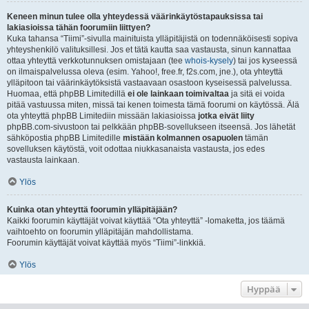
Keneen minun tulee olla yhteydessä väärinkäytöstapauksissa tai
lakiasioissa tähän foorumiin liittyen?
Kuka tahansa “Tiimi”-sivulla mainituista ylläpitäjistä on todennäköisesti sopiva
yhteyshenkilö valituksillesi. Jos et tätä kautta saa vastausta, sinun kannattaa
ottaa yhteyttä verkkotunnuksen omistajaan (tee
whois-kysely
) tai jos kyseessä
on ilmaispalvelussa oleva (esim. Yahoo!, free.fr, f2s.com, jne.), ota yhteyttä
ylläpitoon tai väärinkäytöksistä vastaavaan osastoon kyseisessä palvelussa.
Huomaa, että phpBB Limitedillä
ei ole lainkaan toimivaltaa
ja sitä ei voida
pitää vastuussa miten, missä tai kenen toimesta tämä foorumi on käytössä. Älä
ota yhteyttä phpBB Limitediin missään lakiasioissa
jotka eivät liity
phpBB.com-sivustoon tai pelkkään phpBB-sovellukseen itseensä. Jos lähetät
sähköpostia phpBB Limitedille
mistään kolmannen osapuolen
tämän
sovelluksen käytöstä, voit odottaa niukkasanaista vastausta, jos edes
vastausta lainkaan.
Ylös
Kuinka otan yhteyttä foorumin ylläpitäjään?
Kaikki foorumin käyttäjät voivat käyttää “Ota yhteyttä” -lomaketta, jos täämä
vaihtoehto on foorumin ylläpitäjän mahdollistama.
Foorumin käyttäjät voivat käyttää myös “Tiimi”-linkkiä.
Ylös
Hyppää