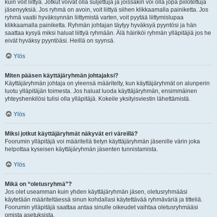
kuin voit liittyä. Jotkut voivat olla suljettuja ja joissakin voi olla jopa piilotettuja
jäsenyyksiä. Jos ryhmä on avoin, voit liittyä siihen klikkaamalla painiketta. Jos
ryhmä vaatii hyväksynnän liittymistä varten, voit pyytää liittymislupaa
klikkaamalla painiketta. Ryhmän johtajan täytyy hyväksyä pyyntösi ja hän
saattaa kysyä miksi haluat liittyä ryhmään. Älä häiriköi ryhmän ylläpitäjiä jos he
eivät hyväksy pyyntöäsi. Heillä on syynsä.
Ylös
Miten pääsen käyttäjäryhmän johtajaksi?
Käyttäjäryhmän johtaja on yleensä määritelty, kun käyttäjäryhmät on alunperin
luotu ylläpitäjän toimesta. Jos haluat luoda käyttäjäryhmän, ensimmäinen
yhteyshenkilösi tulisi olla ylläpitäjä. Kokeile yksityisviestin lähettämistä.
Ylös
Miksi jotkut käyttäjäryhmät näkyvät eri väreillä?
Foorumin ylläpitäjä voi määritellä tietyn käyttäjäryhmän jäsenille värin joka
helpottaa kyseisen käyttäjäryhmän jäsenten tunnistamista.
Ylös
Mikä on “oletusryhmä”?
Jos olet useamman kuin yhden käyttäjäryhmän jäsen, oletusryhmääsi
käytetään määriteltäessä sinun kohdallasi käytettävää ryhmäväriä ja titteliä.
Foorumin ylläpitäjä saattaa antaa sinulle oikeudet vaihtaa oletusryhmääsi
omista asetuksista.