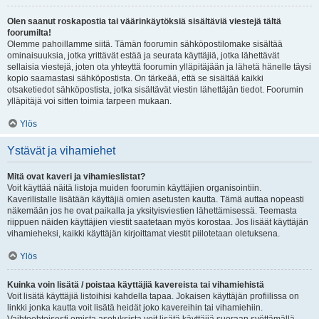
Olen saanut roskapostia tai väärinkäytöksiä sisältäviä viestejä tältä
foorumilta!
Olemme pahoillamme siitä. Tämän foorumin sähköpostilomake sisältää
ominaisuuksia, jotka yrittävät estää ja seurata käyttäjiä, jotka lähettävät
sellaisia viestejä, joten ota yhteyttä foorumin ylläpitäjään ja lähetä hänelle täysi
kopio saamastasi sähköpostista. On tärkeää, että se sisältää kaikki
otsaketiedot sähköpostista, jotka sisältävät viestin lähettäjän tiedot. Foorumin
ylläpitäjä voi sitten toimia tarpeen mukaan.
Ylös
Ystävät ja vihamiehet
Mitä ovat kaveri ja vihamieslistat?
Voit käyttää näitä listoja muiden foorumin käyttäjien organisointiin.
Kaverilistalle lisätään käyttäjiä omien asetusten kautta. Tämä auttaa nopeasti
näkemään jos he ovat paikalla ja yksityisviestien lähettämisessä. Teemasta
riippuen näiden käyttäjien viestit saatetaan myös korostaa. Jos lisäät käyttäjän
vihamieheksi, kaikki käyttäjän kirjoittamat viestit piilotetaan oletuksena.
Ylös
Kuinka voin lisätä / poistaa käyttäjiä kavereista tai vihamiehistä
Voit lisätä käyttäjiä listoihisi kahdella tapaa. Jokaisen käyttäjän profiilissa on
linkki jonka kautta voit lisätä heidät joko kavereihin tai vihamiehiin.