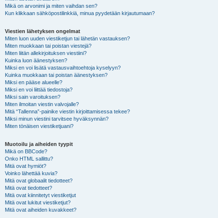
Mikä on arvonimi ja miten vaihdan sen?
Kun klikkaan sähköpostilinkkiä, minua pyydetään kirjautumaan?
Viestien lähetyksen ongelmat
Miten luon uuden viestiketjun tai lähetän vastauksen?
Miten muokkaan tai poistan viestejä?
Miten liitän allekirjoituksen viestiini?
Kuinka luon äänestyksen?
Miksi en voi lisätä vastausvaihtoehtoja kyselyyn?
Kuinka muokkaan tai poistan äänestyksen?
Miksi en pääse alueelle?
Miksi en voi liittää tiedostoja?
Miksi sain varoituksen?
Miten ilmoitan viestin valvojalle?
Mitä “Tallenna”-painike viestin kirjoittamisessa tekee?
Miksi minun viestini tarvitsee hyväksynnän?
Miten tönäisen viestiketjuani?
Muotoilu ja aiheiden tyypit
Mikä on BBCode?
Onko HTML sallittu?
Mitä ovat hymiöt?
Voinko lähettää kuvia?
Mitä ovat globaalit tiedotteet?
Mitä ovat tiedotteet?
Mitä ovat kiinnitetyt viestiketjut
Mitä ovat lukitut viestiketjut?
Mitä ovat aiheiden kuvakkeet?