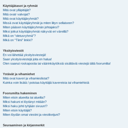
Käyttäjätasot ja ryhmät
Mitä ovat ylläpitäjät?
Mitä ovatr valvojat?
Mitä ovat käyttäjäryhmät?
Missä ovat käyttäjäryhmät ja miten liityn sellaiseen?
Miten pääsen käyttäjäryhmän johtajaksi?
Miksi jotkut käyttäjäryhmät näkyvät eri väreillä?
Mikä on “oletusryhmä”?
Mikä on “Tiimi” linkki?
Yksityisviestit
En voi lähettää yksityisviestejä!
Saan yksityisviestejä joita en halua!
Olen saanut roskapostia tai väärinkäytöksiä sisältäviä viestejä tältä foorumilta!
Ystävät ja vihamiehet
Mitä ovat kaveri ja vihamieslistat?
Kuinka voin lisätä / poistaa käyttäjiä kavereista tai vihamiehistä
Foorumilta hakeminen
Miten etsin alueelta tai alueilta?
Miksi hakuni ei löytänyt mitään?
Miksi haku johti tyhjään sivuun!?
Miten etsin käyttäjiä?
Miten löydän omat viestini ja viestiketjuni?
Seuraaminen ja kirjanmerkit