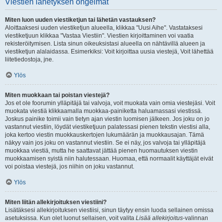
Viestien lähetyksen ongelmat
Miten luon uuden viestiketjun tai lähetän vastauksen?
Aloittaaksesi uuden viestiketjun alueella, klikkaa "Uusi Aihe". Vastataksesi
viestiketjuun klikkaa "Vastaa Viestiin". Viestien kirjoittaminen voi vaatia
rekisteröitymisen. Lista sinun oikeuksistasi alueella on nähtävillä alueen ja
viestiketjun alalaidassa. Esimerkiksi: Voit kirjoittaa uusia viestejä, Voit lähettää
liitetiedostoja, jne.
Ylös
Miten muokkaan tai poistan viestejä?
Jos et ole foorumin ylläpitäjä tai valvoja, voit muokata vain omia viestejäsi. Voit
muokata viestiä klikkaamalla muokkaa-painiketta haluamassasi viestissä.
Joskus painike toimii vain tietyn ajan viestin luomisen jälkeen. Jos joku on jo
vastannut viestiin, löydät viestiketjuun palatessasi pienen tekstin viestisi alla,
joka kertoo viestin muokkauskertojen lukumäärän ja muokkausajan. Tämä
näkyy vain jos joku on vastannut viestiin. Se ei näy, jos valvoja tai ylläpitäjä
muokkaa viestiä, mutta he saattavat jättää pienen huomautuksen viestin
muokkaamisen syistä niin halutessaan. Huomaa, että normaalit käyttäjät eivät
voi poistaa viestejä, jos niihin on joku vastannut.
Ylös
Miten liitän allekirjoituksen viestiini?
Lisätäksesi allekirjoituksen viestiisi, sinun täytyy ensin luoda sellainen omissa
asetuksissa. Kun olet luonut sellaisen, voit valita
Lisää allekirjoitus
-valinnan