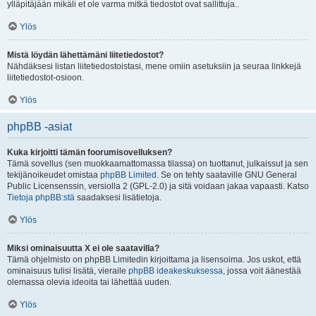
ylläpitäjään mikäli et ole varma mitkä tiedostot ovat sallittuja..
Ylös
Mistä löydän lähettämäni liitetiedostot?
Nähdäksesi listan liitetiedostoistasi, mene omiin asetuksiin ja seuraa linkkejä
liitetiedostot-osioon.
Ylös
phpBB -asiat
Kuka kirjoitti tämän foorumisovelluksen?
Tämä sovellus (sen muokkaamattomassa tilassa) on tuottanut, julkaissut ja sen
tekijänoikeudet omistaa
phpBB Limited
. Se on tehty saataville GNU General
Public Licensenssin, versiolla 2 (GPL-2.0) ja sitä voidaan jakaa vapaasti. Katso
Tietoja phpBB:stä
saadaksesi lisätietoja.
Ylös
Miksi ominaisuutta X ei ole saatavilla?
Tämä ohjelmisto on phpBB Limitedin kirjoittama ja lisensoima. Jos uskot, että
ominaisuus tulisi lisätä, vieraile
phpBB ideakeskuksessa
, jossa voit äänestää
olemassa olevia ideoita tai lähettää uuden.
Ylös