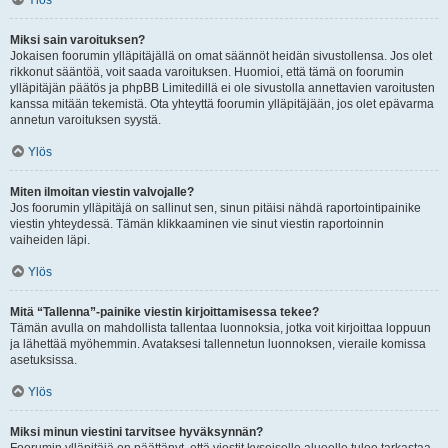
Ylös
Miksi sain varoituksen?
Jokaisen foorumin ylläpitäjällä on omat säännöt heidän sivustollensa. Jos olet
rikkonut sääntöä, voit saada varoituksen. Huomioi, että tämä on foorumin
ylläpitäjän päätös ja phpBB Limitedillä ei ole sivustolla annettavien varoitusten
kanssa mitään tekemistä. Ota yhteyttä foorumin ylläpitäjään, jos olet epävarma
annetun varoituksen syystä.
Ylös
Miten ilmoitan viestin valvojalle?
Jos foorumin ylläpitäjä on sallinut sen, sinun pitäisi nähdä raportointipainike
viestin yhteydessä. Tämän klikkaaminen vie sinut viestin raportoinnin
vaiheiden läpi.
Ylös
Mitä “Tallenna”-painike viestin kirjoittamisessa tekee?
Tämän avulla on mahdollista tallentaa luonnoksia, jotka voit kirjoittaa loppuun
ja lähettää myöhemmin. Avataksesi tallennetun luonnoksen, vieraile komissa
asetuksissa.
Ylös
Miksi minun viestini tarvitsee hyväksynnän?