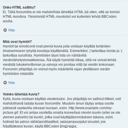
Onko HTML sallittu?
Ei. Tällä foorumilla ei ole mahdollista lähettää HTML:ää siten, että se toimisi
HTML-koodina. Yleisimmät HTML-muotoilut voi kuitenkin tehdä BBCoden
avulla.
Ylös
Mitä ovat hymiöt?
Hymiöt tai emoticonit ovat pieniä kuvia joita voidaan käyttää tunteiden
ilmaisemiseen lyhyitä koodeja käyttämällä. Esimerkiksi :) tarkoittaa iloista ja :(
tarkoittaa surullista. Hymiöiden täysi lista on nähtävillä
viestinlähetyslomakkeessa. Älä käytä hymiöitä liikaa, sillä ne voivat tehdä
viestistä lukukelvottoman ja valvoja voi poistaa niitä tai viestin kokonaan.
Foorumin ylläpitäjä on voinut myös määritellä rajan yksittäisen viestin
hymiöiden määrälle.
Ylös
Voinko lähettää kuvia?
Kyllä, kuvia voidaan käyttää viesteissäsi. Jos ylläpitäjä on sallinut liitteet, voit
mahdollisesti ladata kuvan foorumille. Muutoin sinun täytyy antaa osoite
julkisesti saatavilla olevaan kuvaan, esim. http://www.example.com/my-
picture.gif. Et voi antaa osoitetta omalla koneellasi oleviin kuviin (ellei se ole
yleinen palvelin) tai kuviin, jotka ovat käyttäjätunnistuksen takana, esim.
hotmail tai yahoo sähköpostilaatikot, salasanasuojatut sivustot, jne.
Näyttääksesi kuvan, käytä BBCoden [img]-tagia.