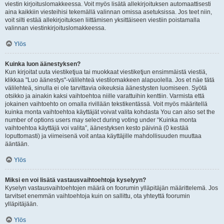
viestin kirjoituslomakkeessa. Voit myös lisätä allekirjoituksen automaattisesti
aina kaikkiin viesteihisi tekemällä valinnan omissa asetuksissa. Jos teet niin,
voit silti estää allekirjoituksen liittämisen yksittäiseen viestiin poistamalla
valinnan viestinkirjoituslomakkeessa.
Ylös
Kuinka luon äänestyksen?
Kun kirjoitat uuta viestiketjua tai muokkaat viestiketjun ensimmäistä viestiä,
klikkaa "Luo äänestys"-välilehteä viestilomakkeen alapuolella. Jos et näe tätä
välilehteä, sinulla ei ole tarvittavia oikeuksia äänestysten luomiseen. Syötä
otsikko ja ainakin kaksi vaihtoehtoa niille varattuihin kenttiin. Varmista että
jokainen vaihtoehto on omalla rivillään tekstikentässä. Voit myös määritellä
kuinka monta vaihtoehtoa käyttäjät voivat valita kohdasta You can also set the
number of options users may select during voting under “Kuinka monta
vaihtoehtoa käyttäjä voi valita”, äänestyksen kesto päivinä (0 kestää
loputtomasti) ja viimeisenä voit antaa käyttäjille mahdollisuuden muuttaa
ääntään.
Ylös
Miksi en voi lisätä vastausvaihtoehtoja kyselyyn?
Kyselyn vastausvaihtoehtojen määrä on foorumin ylläpitäjän määrittelemä. Jos
tarvitset enemmän vaihtoehtoja kuin on sallittu, ota yhteyttä foorumin
ylläpitäjään.
Ylös