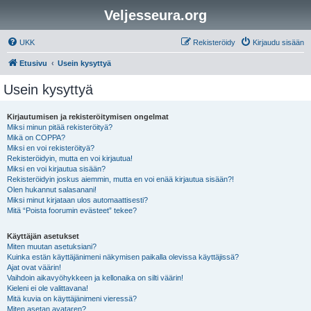
Veljesseura.org
UKK
Rekisteröidy
Kirjaudu sisään
Etusivu
Usein kysyttyä
Usein kysyttyä
Kirjautumisen ja rekisteröitymisen ongelmat
Miksi minun pitää rekisteröityä?
Mikä on COPPA?
Miksi en voi rekisteröityä?
Rekisteröidyin, mutta en voi kirjautua!
Miksi en voi kirjautua sisään?
Rekisteröidyin joskus aiemmin, mutta en voi enää kirjautua sisään?!
Olen hukannut salasanani!
Miksi minut kirjataan ulos automaattisesti?
Mitä “Poista foorumin evästeet” tekee?
Käyttäjän asetukset
Miten muutan asetuksiani?
Kuinka estän käyttäjänimeni näkymisen paikalla olevissa käyttäjissä?
Ajat ovat väärin!
Vaihdoin aikavyöhykkeen ja kellonaika on silti väärin!
Kieleni ei ole valittavana!
Mitä kuvia on käyttäjänimeni vieressä?
Miten asetan avataren?