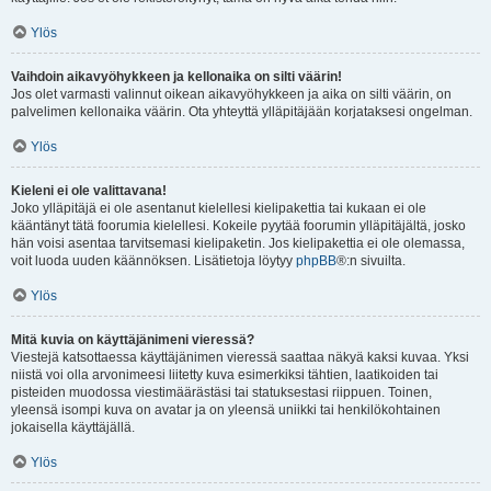
Ylös
Vaihdoin aikavyöhykkeen ja kellonaika on silti väärin!
Jos olet varmasti valinnut oikean aikavyöhykkeen ja aika on silti väärin, on
palvelimen kellonaika väärin. Ota yhteyttä ylläpitäjään korjataksesi ongelman.
Ylös
Kieleni ei ole valittavana!
Joko ylläpitäjä ei ole asentanut kielellesi kielipakettia tai kukaan ei ole
kääntänyt tätä foorumia kielellesi. Kokeile pyytää foorumin ylläpitäjältä, josko
hän voisi asentaa tarvitsemasi kielipaketin. Jos kielipakettia ei ole olemassa,
voit luoda uuden käännöksen. Lisätietoja löytyy
phpBB
®:n sivuilta.
Ylös
Mitä kuvia on käyttäjänimeni vieressä?
Viestejä katsottaessa käyttäjänimen vieressä saattaa näkyä kaksi kuvaa. Yksi
niistä voi olla arvonimeesi liitetty kuva esimerkiksi tähtien, laatikoiden tai
pisteiden muodossa viestimäärästäsi tai statuksestasi riippuen. Toinen,
yleensä isompi kuva on avatar ja on yleensä uniikki tai henkilökohtainen
jokaisella käyttäjällä.
Ylös