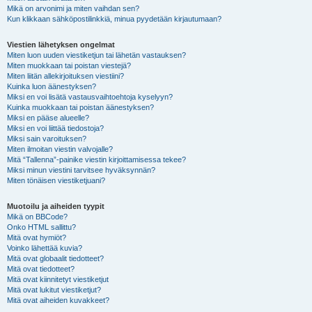
Mikä on arvonimi ja miten vaihdan sen?
Kun klikkaan sähköpostilinkkiä, minua pyydetään kirjautumaan?
Viestien lähetyksen ongelmat
Miten luon uuden viestiketjun tai lähetän vastauksen?
Miten muokkaan tai poistan viestejä?
Miten liitän allekirjoituksen viestiini?
Kuinka luon äänestyksen?
Miksi en voi lisätä vastausvaihtoehtoja kyselyyn?
Kuinka muokkaan tai poistan äänestyksen?
Miksi en pääse alueelle?
Miksi en voi liittää tiedostoja?
Miksi sain varoituksen?
Miten ilmoitan viestin valvojalle?
Mitä “Tallenna”-painike viestin kirjoittamisessa tekee?
Miksi minun viestini tarvitsee hyväksynnän?
Miten tönäisen viestiketjuani?
Muotoilu ja aiheiden tyypit
Mikä on BBCode?
Onko HTML sallittu?
Mitä ovat hymiöt?
Voinko lähettää kuvia?
Mitä ovat globaalit tiedotteet?
Mitä ovat tiedotteet?
Mitä ovat kiinnitetyt viestiketjut
Mitä ovat lukitut viestiketjut?
Mitä ovat aiheiden kuvakkeet?