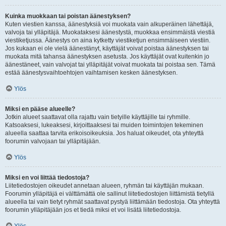
Kuinka muokkaan tai poistan äänestyksen?
Kuten viestien kanssa, äänestyksiä voi muokata vain alkuperäinen lähettäjä,
valvoja tai ylläpitäjä. Muokataksesi äänestystä, muokkaa ensimmäistä viestiä
viestiketjussa. Äänestys on aina kytketty viestiketjun ensimmäiseen viestiin.
Jos kukaan ei ole vielä äänestänyt, käyttäjät voivat poistaa äänestyksen tai
muokata mitä tahansa äänestyksen asetusta. Jos käyttäjät ovat kuitenkin jo
äänestäneet, vain valvojat tai ylläpitäjät voivat muokata tai poistaa sen. Tämä
estää äänestysvaihtoehtojen vaihtamisen kesken äänestyksen.
Ylös
Miksi en pääse alueelle?
Jotkin alueet saattavat olla rajattu vain tietyille käyttäjille tai ryhmille.
Katsoaksesi, lukeaksesi, kirjoittaaksesi tai muiden toimintojen tekeminen
alueella saattaa tarvita erikoisoikeuksia. Jos haluat oikeudet, ota yhteyttä
foorumin valvojaan tai ylläpitäjään.
Ylös
Miksi en voi liittää tiedostoja?
Liitetiedostojen oikeudet annetaan alueen, ryhmän tai käyttäjän mukaan.
Foorumin ylläpitäjä ei välttämättä ole sallinut liitetiedostojen liittämistä tietyllä
alueella tai vain tietyt ryhmät saattavat pystyä liittämään tiedostoja. Ota yhteyttä
foorumin ylläpitäjään jos et tiedä miksi et voi lisätä liitetiedostoja.