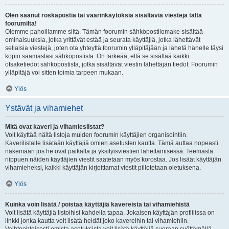
Olen saanut roskapostia tai väärinkäytöksiä sisältäviä viestejä tältä
foorumilta!
Olemme pahoillamme siitä. Tämän foorumin sähköpostilomake sisältää
ominaisuuksia, jotka yrittävät estää ja seurata käyttäjiä, jotka lähettävät
sellaisia viestejä, joten ota yhteyttä foorumin ylläpitäjään ja lähetä hänelle täysi
kopio saamastasi sähköpostista. On tärkeää, että se sisältää kaikki
otsaketiedot sähköpostista, jotka sisältävät viestin lähettäjän tiedot. Foorumin
ylläpitäjä voi sitten toimia tarpeen mukaan.
Ylös
Ystävät ja vihamiehet
Mitä ovat kaveri ja vihamieslistat?
Voit käyttää näitä listoja muiden foorumin käyttäjien organisointiin.
Kaverilistalle lisätään käyttäjiä omien asetusten kautta. Tämä auttaa nopeasti
näkemään jos he ovat paikalla ja yksityisviestien lähettämisessä. Teemasta
riippuen näiden käyttäjien viestit saatetaan myös korostaa. Jos lisäät käyttäjän
vihamieheksi, kaikki käyttäjän kirjoittamat viestit piilotetaan oletuksena.
Ylös
Kuinka voin lisätä / poistaa käyttäjiä kavereista tai vihamiehistä
Voit lisätä käyttäjiä listoihisi kahdella tapaa. Jokaisen käyttäjän profiilissa on
linkki jonka kautta voit lisätä heidät joko kavereihin tai vihamiehiin.