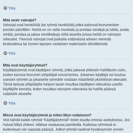
Ylös
Mitä ovatr valvojat?
Valvojat ovat henkilöitä (tai ryhmä henkilöitä) jotka katsovat foorumeiden
perään päivittäin. Heillä on on valta muokata ja poistaa viestejä ja lukita, avata,
siirtää, poistaa ja jakaa viestiketjuja niillä alueilla joissa heillä on valvojan
oikeudet. Yleensä valvojat ovat paikalla estämässä aiheen vierestä
keskustelua tai hyvien tapojen vastaisen materiaalin lähettämistä.
Ylös
Mitä ovat käyttäjäryhmät?
Käyttäjäryhmät ovat käyttäjien ryhmiä, jotka jakavat yhteisön hallittaviin osiin,
joiden kanssa foorumin ylläpitäjät voivat toimia. Jokainen käyttäjä voi kuulua
useisiin ryhmiin ja jokaiselle ryhmälle voidaan määritellä yksilölliset oikeudet.
Tämä tarjoaa ylläpitäjille helpon tavan muuttaa käyttäjien oikeuksia useille
käyttäjille kerralla, kuten muuttaa valvojien oikeuksia tai hallita pääsyä
suljetulle alueelle.
Ylös
Missä ovat käyttäjäryhmät ja miten liityn sellaiseen?
Voit nähdä kaikki ryhmät “Käyttäjäryhmät”-linkin kautta omissa asetuksissa. Jos
haluat liittyä yhteen, klikkaa vastaavaa painiketta. Kaikissa ryhmissä ei
kuitenkaan ole vapaata pääsyä. Jotkut ryhmät vaativat hyväksynnän ennen