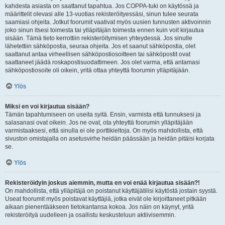
kahdesta asiasta on saattanut tapahtua. Jos COPPA-tuki on käytössä ja
määrittelit olevasi alle 13-vuotias rekisteröityessäsi, sinun tulee seurata
saamiasi ohjeita. Jotkut foorumit vaativat myös uusien tunnusten aktivoinnin
joko sinun itsesi toimesta tai ylläpitäjän toimesta ennen kuin voit kirjautua
sisään. Tämä tieto kerrottiin rekisteröitymisen yhteydessä. Jos sinulle
lähetettiin sähköpostia, seuraa ohjeita. Jos et saanut sähköpostia, olet
saattanut antaa virheellisen sähköpostiosoitteen tai sähköpostit ovat
saattaneet jäädä roskapostisuodattimeen. Jos olet varma, että antamasi
sähköpostiosoite oli oikein, yritä ottaa yhteyttä foorumin ylläpitäjään.
Ylös
Miksi en voi kirjautua sisään?
Tämän tapahtumiseen on useita syitä. Ensin, varmista että tunnuksesi ja
salasanasi ovat oikein. Jos ne ovat, ota yhteyttä foorumin ylläpitäjään
varmistaaksesi, että sinulla ei ole porttikieltoja. On myös mahdollista, että
sivuston omistajalla on asetusvirhe heidän päässään ja heidän pitäisi korjata
se.
Ylös
Rekisteröidyin joskus aiemmin, mutta en voi enää kirjautua sisään?!
On mahdollista, että ylläpitäjä on poistanut käyttäjätilisi käytöstä jostain syystä.
Useat foorumit myös poistavat käyttäjiä, jotka eivät ole kirjoittaneet pitkään
aikaan pienentääkseen tietokantansa kokoa. Jos näin on käynyt, yritä
rekisteröityä uudelleen ja osallistu keskusteluun aktiivisemmin.