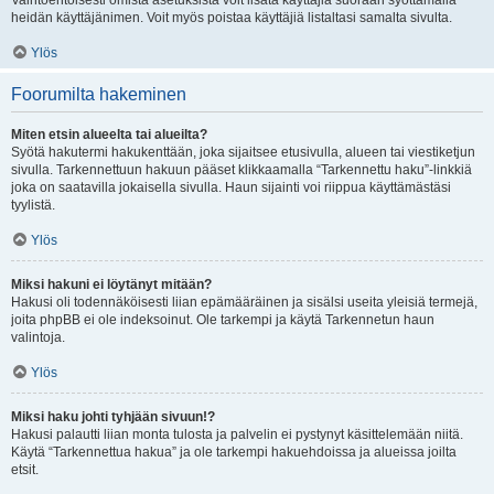
Vaihtoehtoisesti omista asetuksista voit lisätä käyttäjiä suoraan syöttämällä
heidän käyttäjänimen. Voit myös poistaa käyttäjiä listaltasi samalta sivulta.
Ylös
Foorumilta hakeminen
Miten etsin alueelta tai alueilta?
Syötä hakutermi hakukenttään, joka sijaitsee etusivulla, alueen tai viestiketjun
sivulla. Tarkennettuun hakuun pääset klikkaamalla “Tarkennettu haku”-linkkiä
joka on saatavilla jokaisella sivulla. Haun sijainti voi riippua käyttämästäsi
tyylistä.
Ylös
Miksi hakuni ei löytänyt mitään?
Hakusi oli todennäköisesti liian epämääräinen ja sisälsi useita yleisiä termejä,
joita phpBB ei ole indeksoinut. Ole tarkempi ja käytä Tarkennetun haun
valintoja.
Ylös
Miksi haku johti tyhjään sivuun!?
Hakusi palautti liian monta tulosta ja palvelin ei pystynyt käsittelemään niitä.
Käytä “Tarkennettua hakua” ja ole tarkempi hakuehdoissa ja alueissa joilta
etsit.