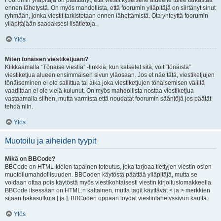
Foorumin ylläpitäjä on päättänyt, että viestit kyseiselle alueelle tulee tarkastaa
ennen lähetystä. On myös mahdollista, että foorumin ylläpitäjä on siirtänyt sinut
ryhmään, jonka viestit tarkistetaan ennen lähettämistä. Ota yhteyttä foorumin
ylläpitäjään saadaksesi lisätietoja.
Ylös
Miten tönäisen viestiketjuani?
Klikkaamalla “Tönaise viestiä” -linkkiä, kun katselet sitä, voit “tönäistä”
viestiketjua alueen ensimmäisen sivun yläosaan. Jos et näe tätä, viestiketjujen
tönäiseminen ei ole sallittua tai aika joka viestiketjujen tönäisemisen välillä
vaaditaan ei ole vielä kulunut. On myös mahdollista nostaa viestiketjua
vastaamalla siihen, mutta varmista että noudatat foorumin sääntöjä jos päätät
tehdä niin.
Ylös
Muotoilu ja aiheiden tyypit
Mikä on BBCode?
BBCode on HTML-kielen tapainen toteutus, joka tarjoaa tiettyjen viestin osien
muotoilumahdollisuuden. BBCoden käytöstä päättää ylläpitäjä, mutta se
voidaan ottaa pois käytöstä myös viestikohtaisesti viestin kirjoituslomakkeella.
BBCode itsessään on HTML:n kaltainen, mutta tagit käyttävät < ja > merkkien
sijaan hakasulkuja [ ja ]. BBCoden oppaan löydät viestinlähetyssivun kautta.
Ylös