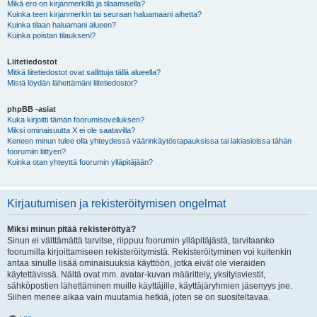
Mikä ero on kirjanmerkillä ja tilaamisella?
Kuinka teen kirjanmerkin tai seuraan haluamaani aihetta?
Kuinka tilaan haluamani alueen?
Kuinka poistan tilaukseni?
Liitetiedostot
Mitkä liitetiedostot ovat sallittuja tällä alueella?
Mistä löydän lähettämäni liitetiedostot?
phpBB -asiat
Kuka kirjoitti tämän foorumisovelluksen?
Miksi ominaisuutta X ei ole saatavilla?
Keneen minun tulee olla yhteydessä väärinkäytöstapauksissa tai lakiasioissa tähän
foorumiin liittyen?
Kuinka otan yhteyttä foorumin ylläpitäjään?
Kirjautumisen ja rekisteröitymisen ongelmat
Miksi minun pitää rekisteröityä?
Sinun ei välttämättä tarvitse, riippuu foorumin ylläpitäjästä, tarvitaanko
foorumilla kirjoittamiseen rekisteröitymistä. Rekisteröityminen voi kuitenkin
antaa sinulle lisää ominaisuuksia käyttöön, jotka eivät ole vieraiden
käytettävissä. Näitä ovat mm. avatar-kuvan määrittely, yksityisviestit,
sähköpostien lähettäminen muille käyttäjille, käyttäjäryhmien jäsenyys jne.
Siihen menee aikaa vain muutamia hetkiä, joten se on suositeltavaa.