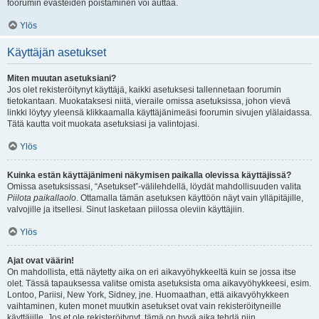
foorumin evästeiden poistaminen voi auttaa.
Ylös
Käyttäjän asetukset
Miten muutan asetuksiani?
Jos olet rekisteröitynyt käyttäjä, kaikki asetuksesi tallennetaan foorumin
tietokantaan. Muokataksesi niitä, vieraile omissa asetuksissa, johon vievä
linkki löytyy yleensä klikkaamalla käyttäjänimeäsi foorumin sivujen ylälaidassa.
Tätä kautta voit muokata asetuksiasi ja valintojasi.
Ylös
Kuinka estän käyttäjänimeni näkymisen paikalla olevissa käyttäjissä?
Omissa asetuksissasi, “Asetukset”-välilehdellä, löydät mahdollisuuden valita
Piilota paikallaolo
. Ottamalla tämän asetuksen käyttöön näyt vain ylläpitäjille,
valvojille ja itsellesi. Sinut lasketaan piilossa oleviin käyttäjiin.
Ylös
Ajat ovat väärin!
On mahdollista, että näytetty aika on eri aikavyöhykkeeltä kuin se jossa itse
olet. Tässä tapauksessa valitse omista asetuksista oma aikavyöhykkeesi, esim.
Lontoo, Pariisi, New York, Sidney, jne. Huomaathan, että aikavyöhykkeen
vaihtaminen, kuten monet muutkin asetukset ovat vain rekisteröityneille
käyttäjille. Jos et ole rekisteröitynyt, tämä on hyvä aika tehdä niin.