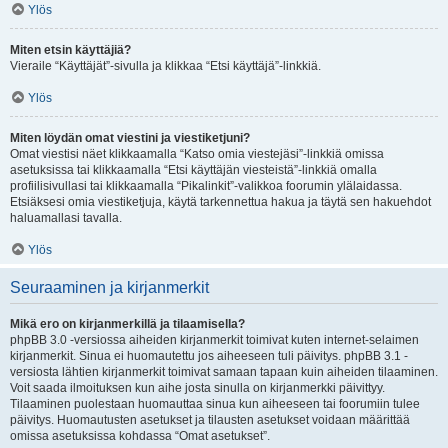
Ylös
Miten etsin käyttäjiä?
Vieraile “Käyttäjät”-sivulla ja klikkaa “Etsi käyttäjä”-linkkiä.
Ylös
Miten löydän omat viestini ja viestiketjuni?
Omat viestisi näet klikkaamalla “Katso omia viestejäsi”-linkkiä omissa
asetuksissa tai klikkaamalla “Etsi käyttäjän viesteistä”-linkkiä omalla
profiilisivullasi tai klikkaamalla “Pikalinkit”-valikkoa foorumin ylälaidassa.
Etsiäksesi omia viestiketjuja, käytä tarkennettua hakua ja täytä sen hakuehdot
haluamallasi tavalla.
Ylös
Seuraaminen ja kirjanmerkit
Mikä ero on kirjanmerkillä ja tilaamisella?
phpBB 3.0 -versiossa aiheiden kirjanmerkit toimivat kuten internet-selaimen
kirjanmerkit. Sinua ei huomautettu jos aiheeseen tuli päivitys. phpBB 3.1 -
versiosta lähtien kirjanmerkit toimivat samaan tapaan kuin aiheiden tilaaminen.
Voit saada ilmoituksen kun aihe josta sinulla on kirjanmerkki päivittyy.
Tilaaminen puolestaan huomauttaa sinua kun aiheeseen tai foorumiin tulee
päivitys. Huomautusten asetukset ja tilausten asetukset voidaan määrittää
omissa asetuksissa kohdassa “Omat asetukset”.