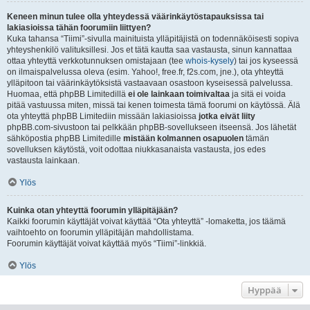
Keneen minun tulee olla yhteydessä väärinkäytöstapauksissa tai
lakiasioissa tähän foorumiin liittyen?
Kuka tahansa “Tiimi”-sivulla mainituista ylläpitäjistä on todennäköisesti sopiva
yhteyshenkilö valituksillesi. Jos et tätä kautta saa vastausta, sinun kannattaa
ottaa yhteyttä verkkotunnuksen omistajaan (tee
whois-kysely
) tai jos kyseessä
on ilmaispalvelussa oleva (esim. Yahoo!, free.fr, f2s.com, jne.), ota yhteyttä
ylläpitoon tai väärinkäytöksistä vastaavaan osastoon kyseisessä palvelussa.
Huomaa, että phpBB Limitedillä
ei ole lainkaan toimivaltaa
ja sitä ei voida
pitää vastuussa miten, missä tai kenen toimesta tämä foorumi on käytössä. Älä
ota yhteyttä phpBB Limitediin missään lakiasioissa
jotka eivät liity
phpBB.com-sivustoon tai pelkkään phpBB-sovellukseen itseensä. Jos lähetät
sähköpostia phpBB Limitedille
mistään kolmannen osapuolen
tämän
sovelluksen käytöstä, voit odottaa niukkasanaista vastausta, jos edes
vastausta lainkaan.
Ylös
Kuinka otan yhteyttä foorumin ylläpitäjään?
Kaikki foorumin käyttäjät voivat käyttää “Ota yhteyttä” -lomaketta, jos täämä
vaihtoehto on foorumin ylläpitäjän mahdollistama.
Foorumin käyttäjät voivat käyttää myös “Tiimi”-linkkiä.
Ylös
Hyppää