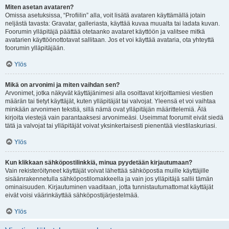
Miten asetan avataren?
Omissa asetuksissa, “Profiilin” alla, voit lisätä avataren käyttämällä jotain
neljästä tavasta: Gravatar, galleriasta, käyttää kuvaa muualta tai ladata kuvan.
Foorumin ylläpitäjä päättää otetaanko avataret käyttöön ja valitsee mitkä
avatarien käyttöönottotavat sallitaan. Jos et voi käyttää avataria, ota yhteyttä
foorumin ylläpitäjään.
Ylös
Mikä on arvonimi ja miten vaihdan sen?
Arvonimet, jotka näkyvät käyttäjänimesi alla osoittavat kirjoittamiesi viestien
määrän tai tietyt käyttäjät, kuten ylläpitäjät tai valvojat. Yleensä et voi vaihtaa
minkään arvonimen tekstiä, sillä nämä ovat ylläpitäjän määrittelemiä. Älä
kirjoita viestejä vain parantaaksesi arvonimeäsi. Useimmat foorumit eivät siedä
tätä ja valvojat tai ylläpitäjät voivat yksinkertaisesti pienentää viestilaskuriasi.
Ylös
Kun klikkaan sähköpostilinkkiä, minua pyydetään kirjautumaan?
Vain rekisteröityneet käyttäjät voivat lähettää sähköpostia muille käyttäjille
sisäänrakennetulla sähköpostilomakkeella ja vain jos ylläpitäjä sallii tämän
ominaisuuden. Kirjautuminen vaaditaan, jotta tunnistautumattomat käyttäjät
eivät voisi väärinkäyttää sähköpostijärjestelmää.
Ylös