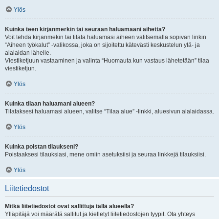
Ylös
Kuinka teen kirjanmerkin tai seuraan haluamaani aihetta?
Voit tehdä kirjanmekin tai tilata haluamasi aiheen valitsemalla sopivan linkin
“Aiheen työkalut” -valikossa, joka on sijoitettu kätevästi keskustelun ylä- ja
alalaidan lähelle.
Viestiketjuun vastaaminen ja valinta “Huomauta kun vastaus lähetetään” tilaa
viestiketjun.
Ylös
Kuinka tilaan haluamani alueen?
Tilataksesi haluamasi alueen, valitse “Tilaa alue” -linkki, aluesivun alalaidassa.
Ylös
Kuinka poistan tilaukseni?
Poistaaksesi tilauksiasi, mene omiin asetuksiisi ja seuraa linkkejä tilauksiisi.
Ylös
Liitetiedostot
Mitkä liitetiedostot ovat sallittuja tällä alueella?
Ylläpitäjä voi määrätä sallitut ja kielletyt liitetiedostojen tyypit. Ota yhteys