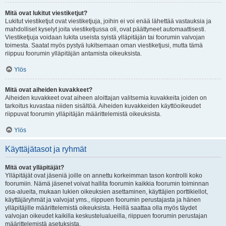
Mitä ovat lukitut viestiketjut?
Lukitut viestiketjut ovat viestiketjuja, joihin ei voi enää lähettää vastauksia ja
mahdolliset kyselyt joita viestiketjussa oli, ovat päättyneet automaattisesti.
Viestiketjuja voidaan lukita useista syistä ylläpitäjän tai foorumin valvojan
toimesta. Saatat myös pystyä lukitsemaan oman viestiketjusi, mutta tämä
riippuu foorumin ylläpitäjän antamista oikeuksista.
Ylös
Mitä ovat aiheiden kuvakkeet?
Aiheiden kuvakkeet ovat aiheen aloittajan valitsemia kuvakkeita joiden on
tarkoitus kuvastaa niiden sisältöä. Aiheiden kuvakkeiden käyttöoikeudet
riippuvat foorumin ylläpitäjän määrittelemistä oikeuksista.
Ylös
Käyttäjätasot ja ryhmät
Mitä ovat ylläpitäjät?
Ylläpitäjät ovat jäseniä joille on annettu korkeimman tason kontrolli koko
foorumiin. Nämä jäsenet voivat hallita foorumin kaikkia foorumin toiminnan
osa-alueita, mukaan lukien oikeuksien asettaminen, käyttäjien porttikiellot,
käyttäjäryhmät ja valvojat yms., riippuen foorumin perustajasta ja hänen
ylläpitäjille määrittelemistä oikeuksista. Heillä saattaa olla myös täydet
valvojan oikeudet kaikilla keskustelualueilla, riippuen foorumin perustajan
määrittelemistä asetuksista.