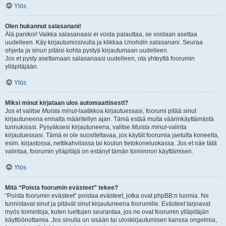
Ylös
Olen hukannut salasanani!
Älä panikoi! Vaikka salasanaasi ei voida palauttaa, se voidaan asettaa
uudelleen. Käy kirjautumissivulla ja klikkaa
Unohdin salasanani
. Seuraa
ohjeita ja sinun pitäisi kohta pystyä kirjautumaan uudelleen.
Jos et pysty asettamaan salasanaasi uudelleen, ota yhteyttä foorumin
ylläpitäjään.
Ylös
Miksi minut kirjataan ulos automaattisesti?
Jos et valitse
Muista minut
-laatikkoa kirjautuessasi, foorumi pitää sinut
kirjautuneena ennalta määritellyn ajan. Tämä estää muita väärinkäyttämästä
tunnuksiasi. Pysyäksesi kirjautuneena, valitse
Muista minut
-valinta
kirjautuessasi. Tämä ei ole suositeltavaa, jos käytät foorumia jaetulta koneelta,
esim. kirjastossa, nettikahvilassa tai koulun tietokoneluokassa. Jos et näe tätä
valintaa, foorumin ylläpitäjä on estänyt tämän toiminnon käyttämisen.
Ylös
Mitä “Poista foorumin evästeet” tekee?
“Poista foorumin evästeet” poistaa evästeet, jotka ovat phpBB:n luomia. Ne
tunnistavat sinut ja pitävät sinut kirjautuneena foorumille. Evästeet tarjoavat
myös toimintoja, kuten luettujen seurantaa, jos ne ovat foorumin ylläpitäjän
käyttöönottamia. Jos sinulla on sisään tai uloskirjautumisen kanssa ongelmia,