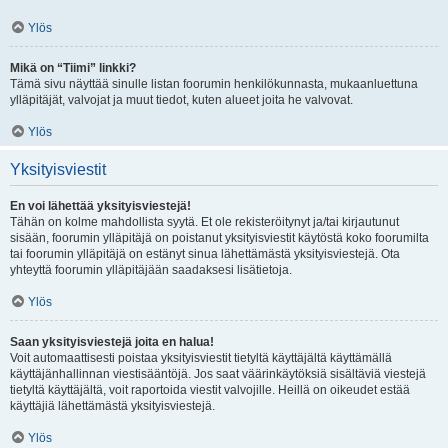
Ylös
Mikä on “Tiimi” linkki?
Tämä sivu näyttää sinulle listan foorumin henkilökunnasta, mukaanluettuna
ylläpitäjät, valvojat ja muut tiedot, kuten alueet joita he valvovat.
Ylös
Yksityisviestit
En voi lähettää yksityisviestejä!
Tähän on kolme mahdollista syytä. Et ole rekisteröitynyt ja/tai kirjautunut
sisään, foorumin ylläpitäjä on poistanut yksityisviestit käytöstä koko foorumilta
tai foorumin ylläpitäjä on estänyt sinua lähettämästä yksityisviestejä. Ota
yhteyttä foorumin ylläpitäjään saadaksesi lisätietoja.
Ylös
Saan yksityisviestejä joita en halua!
Voit automaattisesti poistaa yksityisviestit tietyltä käyttäjältä käyttämällä
käyttäjänhallinnan viestisääntöjä. Jos saat väärinkäytöksiä sisältäviä viestejä
tietyltä käyttäjältä, voit raportoida viestit valvojille. Heillä on oikeudet estää
käyttäjiä lähettämästä yksityisviestejä.
Ylös