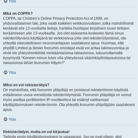
Ylös
Mikä on COPPA?
COPPA, tai Children’s Online Privacy Protection Act of 1998, on
yhdysvaltalainen laki, joka vaatii kaikkien verkkosivustojen, jotka mahdollisesti
keräävät alle 13-vuotiailta tietoja, hankkia huoltajan kirjallisen luvan tietojen
keräämiseen alle 13-vuotiaalta. Jos olet epävarma koskeeko tämä sinua
rekisteröityvänä käyttäjänä tai verkkosivua jolle olet rekisteröitymässä, ota
yhteyttä oikeudelliseen neuvonantajaan saadaksesi apua. Huomaa, että
phpBB Limited ja tämän foorumin omistajat eivät voi antaa lakineuvontaa ja
eivät ole yhteyshenkilöitä minkäänlaisissa lakiasioissa, lukuunottamatta
kysymystä “Keneen minun tulee olla yhteydessä väärinkäytöstapauksissa tai
lakiasioissa tähän foorumiin liittyen?”.
Ylös
Miksi en voi rekisteröityä?
On mahdollista, että foorumin ylläpitäjä on poistanut rekisteröinnin käytöstä
estääkseen uusia vierailijoita rekisteröitymästä. Foorumin ylläpitäjä on voinut
myös asettaa porttikiellon IP-osoitteellesi tai estänyt valitsemasi
käyttäjätunnuksen rekisteröinnin. Ota yhteyttä foorumin ylläpitäjään saadaksesi
apua.
Ylös
Rekisteröidyin, mutta en voi kirjautua!
Tarkista ensin käyttäjätunnuksesi ja salasanasi. Jos ne ovat oikein, yksi