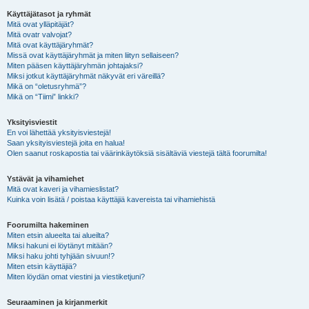
Käyttäjätasot ja ryhmät
Mitä ovat ylläpitäjät?
Mitä ovatr valvojat?
Mitä ovat käyttäjäryhmät?
Missä ovat käyttäjäryhmät ja miten liityn sellaiseen?
Miten pääsen käyttäjäryhmän johtajaksi?
Miksi jotkut käyttäjäryhmät näkyvät eri väreillä?
Mikä on “oletusryhmä”?
Mikä on “Tiimi” linkki?
Yksityisviestit
En voi lähettää yksityisviestejä!
Saan yksityisviestejä joita en halua!
Olen saanut roskapostia tai väärinkäytöksiä sisältäviä viestejä tältä foorumilta!
Ystävät ja vihamiehet
Mitä ovat kaveri ja vihamieslistat?
Kuinka voin lisätä / poistaa käyttäjiä kavereista tai vihamiehistä
Foorumilta hakeminen
Miten etsin alueelta tai alueilta?
Miksi hakuni ei löytänyt mitään?
Miksi haku johti tyhjään sivuun!?
Miten etsin käyttäjiä?
Miten löydän omat viestini ja viestiketjuni?
Seuraaminen ja kirjanmerkit