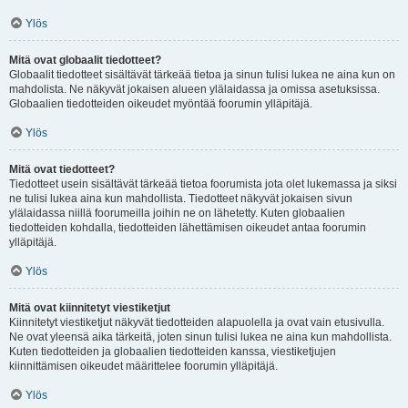
Ylös
Mitä ovat globaalit tiedotteet?
Globaalit tiedotteet sisältävät tärkeää tietoa ja sinun tulisi lukea ne aina kun on
mahdolista. Ne näkyvät jokaisen alueen ylälaidassa ja omissa asetuksissa.
Globaalien tiedotteiden oikeudet myöntää foorumin ylläpitäjä.
Ylös
Mitä ovat tiedotteet?
Tiedotteet usein sisältävät tärkeää tietoa foorumista jota olet lukemassa ja siksi
ne tulisi lukea aina kun mahdollista. Tiedotteet näkyvät jokaisen sivun
ylälaidassa niillä foorumeilla joihin ne on lähetetty. Kuten globaalien
tiedotteiden kohdalla, tiedotteiden lähettämisen oikeudet antaa foorumin
ylläpitäjä.
Ylös
Mitä ovat kiinnitetyt viestiketjut
Kiinnitetyt viestiketjut näkyvät tiedotteiden alapuolella ja ovat vain etusivulla.
Ne ovat yleensä aika tärkeitä, joten sinun tulisi lukea ne aina kun mahdollista.
Kuten tiedotteiden ja globaalien tiedotteiden kanssa, viestiketjujen
kiinnittämisen oikeudet määrittelee foorumin ylläpitäjä.
Ylös