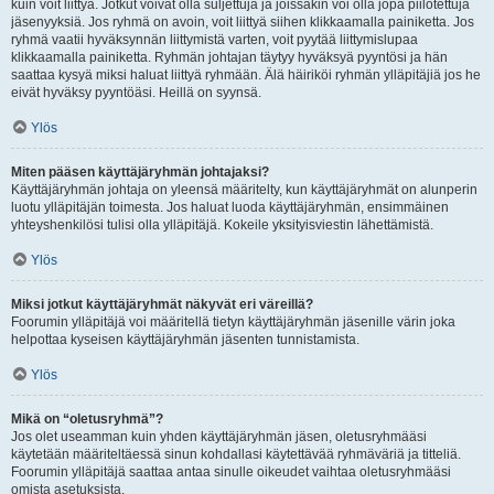
kuin voit liittyä. Jotkut voivat olla suljettuja ja joissakin voi olla jopa piilotettuja
jäsenyyksiä. Jos ryhmä on avoin, voit liittyä siihen klikkaamalla painiketta. Jos
ryhmä vaatii hyväksynnän liittymistä varten, voit pyytää liittymislupaa
klikkaamalla painiketta. Ryhmän johtajan täytyy hyväksyä pyyntösi ja hän
saattaa kysyä miksi haluat liittyä ryhmään. Älä häiriköi ryhmän ylläpitäjiä jos he
eivät hyväksy pyyntöäsi. Heillä on syynsä.
Ylös
Miten pääsen käyttäjäryhmän johtajaksi?
Käyttäjäryhmän johtaja on yleensä määritelty, kun käyttäjäryhmät on alunperin
luotu ylläpitäjän toimesta. Jos haluat luoda käyttäjäryhmän, ensimmäinen
yhteyshenkilösi tulisi olla ylläpitäjä. Kokeile yksityisviestin lähettämistä.
Ylös
Miksi jotkut käyttäjäryhmät näkyvät eri väreillä?
Foorumin ylläpitäjä voi määritellä tietyn käyttäjäryhmän jäsenille värin joka
helpottaa kyseisen käyttäjäryhmän jäsenten tunnistamista.
Ylös
Mikä on “oletusryhmä”?
Jos olet useamman kuin yhden käyttäjäryhmän jäsen, oletusryhmääsi
käytetään määriteltäessä sinun kohdallasi käytettävää ryhmäväriä ja titteliä.
Foorumin ylläpitäjä saattaa antaa sinulle oikeudet vaihtaa oletusryhmääsi
omista asetuksista.