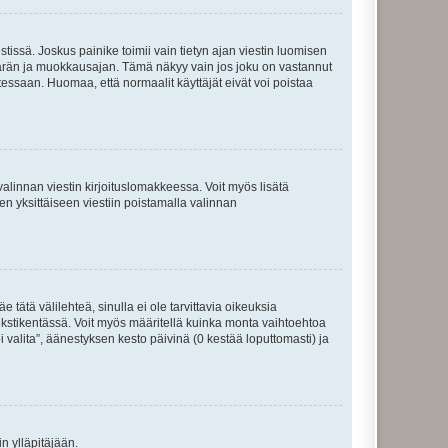
tissä. Joskus painike toimii vain tietyn ajan viestin luomisen
umäärän ja muokkausajan. Tämä näkyy vain jos joku on vastannut
tessaan. Huomaa, että normaalit käyttäjät eivät voi poistaa
valinnan viestin kirjoituslomakkeessa. Voit myös lisätä
isen yksittäiseen viestiin poistamalla valinnan
 tätä välilehteä, sinulla ei ole tarvittavia oikeuksia
 tekstikentässä. Voit myös määritellä kuinka monta vaihtoehtoa
 valita”, äänestyksen kesto päivinä (0 kestää loputtomasti) ja
n ylläpitäjään.