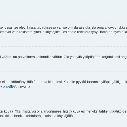
 se jossa itse olet. Tässä tapauksessa valitse omista asetuksista oma aikavyöhykke
vat vain rekisteröityneille käyttäjille. Jos et ole rekisteröitynyt, tämä on hyvä aik
i väärin, on palvelimen kellonaika väärin. Ota yhteyttä ylläpitäjään korjataksesi on
an ei ole kääntänyt tätä foorumia kielellesi. Kokeile pyytää foorumin ylläpitäjältä, jos
yy
phpBB
®:n sivuilta.
 kuvaa. Yksi niistä voi olla arvonimeesi liitetty kuva esimerkiksi tähtien, laatikoid
iikki tai henkilökohtainen jokaisella käyttäjällä.