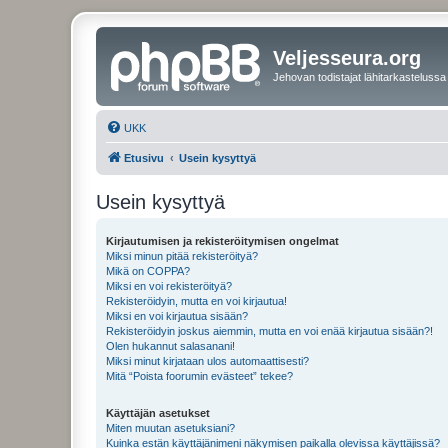
Veljesseura.org
Jehovan todistajat lähitarkastelussa
UKK
Etusivu
Usein kysyttyä
Usein kysyttyä
Kirjautumisen ja rekisteröitymisen ongelmat
Miksi minun pitää rekisteröityä?
Mikä on COPPA?
Miksi en voi rekisteröityä?
Rekisteröidyin, mutta en voi kirjautua!
Miksi en voi kirjautua sisään?
Rekisteröidyin joskus aiemmin, mutta en voi enää kirjautua sisään?!
Olen hukannut salasanani!
Miksi minut kirjataan ulos automaattisesti?
Mitä “Poista foorumin evästeet” tekee?
Käyttäjän asetukset
Miten muutan asetuksiani?
Kuinka estän käyttäjänimeni näkymisen paikalla olevissa käyttäjissä?