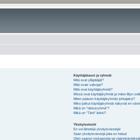
Käyttäjätasot ja ryhmät
Mitä ovat ylläpitäjät?
Mitä ovatr valvojat?
Mitä ovat käyttäjäryhmät?
Missä ovat käyttäjäryhmät ja miten liityn sel
Miten pääsen käyttäjäryhmän johtajaksi?
Miksi jotkut käyttäjäryhmät näkyvät eri värei
Mikä on “oletusryhmä”?
Mikä on “Tiimi” linkki?
Yksityisviestit
En voi lähettää yksityisviestejä!
Saan yksityisviestejä joita en halua!
Olen saanut roskapostia tai väärinkäytöksiä s