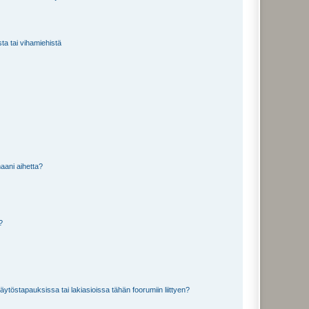
sta tai vihamiehistä
aani aihetta?
a?
töstapauksissa tai lakiasioissa tähän foorumiin liittyen?