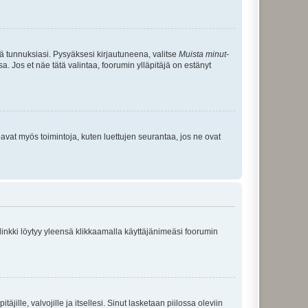
tä tunnuksiasi. Pysyäksesi kirjautuneena, valitse
Muista minut
-
sa. Jos et näe tätä valintaa, foorumin ylläpitäjä on estänyt
oavat myös toimintoja, kuten luettujen seurantaa, jos ne ovat
 linkki löytyy yleensä klikkaamalla käyttäjänimeäsi foorumin
äjille, valvojille ja itsellesi. Sinut lasketaan piilossa oleviin