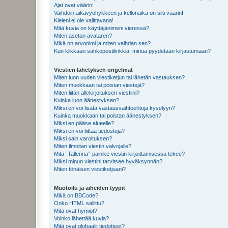
Ajat ovat väärin!
Vaihdoin aikavyöhykkeen ja kellonaika on silti väärin!
Kieleni ei ole valittavana!
Mitä kuvia on käyttäjänimeni vieressä?
Miten asetan avataren?
Mikä on arvonimi ja miten vaihdan sen?
Kun klikkaan sähköpostilinkkiä, minua pyydetään kirjautumaan?
Viestien lähetyksen ongelmat
Miten luon uuden viestiketjun tai lähetän vastauksen?
Miten muokkaan tai poistan viestejä?
Miten liitän allekirjoituksen viestiini?
Kuinka luon äänestyksen?
Miksi en voi lisätä vastausvaihtoehtoja kyselyyn?
Kuinka muokkaan tai poistan äänestyksen?
Miksi en pääse alueelle?
Miksi en voi liittää tiedostoja?
Miksi sain varoituksen?
Miten ilmoitan viestin valvojalle?
Mitä “Tallenna”-painike viestin kirjoittamisessa tekee?
Miksi minun viestini tarvitsee hyväksynnän?
Miten tönäisen viestiketjuani?
Muotoilu ja aiheiden tyypit
Mikä on BBCode?
Onko HTML sallittu?
Mitä ovat hymiöt?
Voinko lähettää kuvia?
Mitä ovat globaalit tiedotteet?