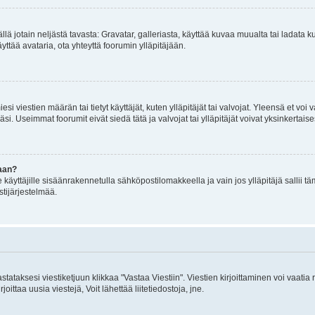
mällä jotain neljästä tavasta: Gravatar, galleriasta, käyttää kuvaa muualta tai ladata
äyttää avataria, ota yhteyttä foorumin ylläpitäjään.
iesi viestien määrän tai tietyt käyttäjät, kuten ylläpitäjät tai valvojat. Yleensä et vo
i. Useimmat foorumit eivät siedä tätä ja valvojat tai ylläpitäjät voivat yksinkertaise
aan?
le käyttäjille sisäänrakennetulla sähköpostilomakkeella ja vain jos ylläpitäjä sallii
stijärjestelmää.
stataksesi viestiketjuun klikkaa "Vastaa Viestiin". Viestien kirjoittaminen voi vaatia
joittaa uusia viestejä, Voit lähettää liitetiedostoja, jne.