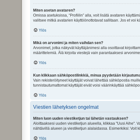
Miten asetan avataren?
Omissa asetuksissa, “Profiilin” alla, voit lisätä avataren käyttä
valitsee mitkä avatarien käyttöönottotavat sallitaan. Jos et voi k
Ylös
Mikä on arvonimi ja miten vaihdan sen?
Arvonimet, jotka näkyvät käyttäjänimesi alla osoittavat kirjoittam
määrittelemiä. Älä kirjoita viestejä vain parantaaksesi arvonimeäs
Ylös
Kun klikkaan sähköpostilinkkiä, minua pyydetään kirjautum
Vain rekisteröityneet käyttäjät voivat lähettää sähköpostia muil
tunnistautumattomat käyttäjät eivät voisi väärinkäyttää sähköpo
Ylös
Viestien lähetyksen ongelmat
Miten luon uuden viestiketjun tai lähetän vastauksen?
Aloittaaksesi uuden viestiketjun alueella, klikkaa "Uusi Aihe". Va
nähtävillä alueen ja viestiketjun alalaidassa. Esimerkiksi: Voit kir
Ylös