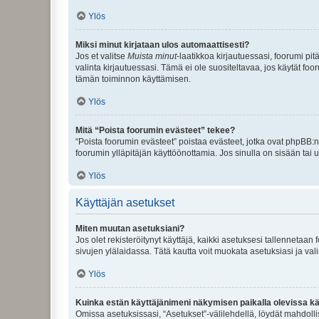
Ylös
Miksi minut kirjataan ulos automaattisesti?
Jos et valitse
Muista minut
-laatikkoa kirjautuessasi, foorumi pi
valinta kirjautuessasi. Tämä ei ole suositeltavaa, jos käytät foo
tämän toiminnon käyttämisen.
Ylös
Mitä “Poista foorumin evästeet” tekee?
“Poista foorumin evästeet” poistaa evästeet, jotka ovat phpBB:n 
foorumin ylläpitäjän käyttöönottamia. Jos sinulla on sisään ta
Ylös
Käyttäjän asetukset
Miten muutan asetuksiani?
Jos olet rekisteröitynyt käyttäjä, kaikki asetuksesi tallennetaa
sivujen ylälaidassa. Tätä kautta voit muokata asetuksiasi ja vali
Ylös
Kuinka estän käyttäjänimeni näkymisen paikalla olevissa kä
Omissa asetuksissasi, “Asetukset”-välilehdellä, löydät mahdoll