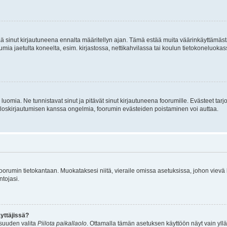
tää sinut kirjautuneena ennalta määritellyn ajan. Tämä estää muita väärinkäyttämäs
rumia jaetulta koneelta, esim. kirjastossa, nettikahvilassa tai koulun tietokoneluokas
luomia. Ne tunnistavat sinut ja pitävät sinut kirjautuneena foorumille. Evästeet tarj
i uloskirjautumisen kanssa ongelmia, foorumin evästeiden poistaminen voi auttaa.
n foorumin tietokantaan. Muokataksesi niitä, vieraile omissa asetuksissa, johon vievä
ntojasi.
yttäjissä?
isuuden valita
Piilota paikallaolo
. Ottamalla tämän asetuksen käyttöön näyt vain ylläpit