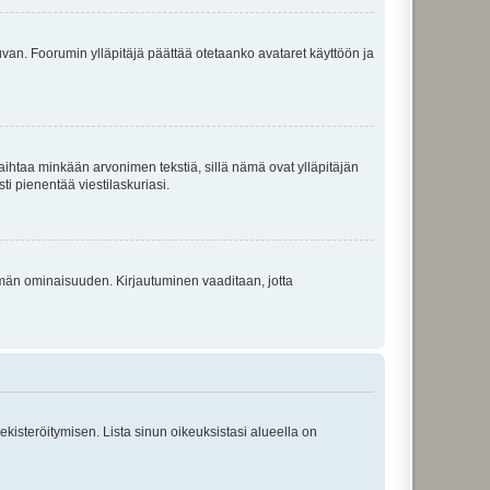
 kuvan. Foorumin ylläpitäjä päättää otetaanko avataret käyttöön ja
i vaihtaa minkään arvonimen tekstiä, sillä nämä ovat ylläpitäjän
sti pienentää viestilaskuriasi.
 tämän ominaisuuden. Kirjautuminen vaaditaan, jotta
 rekisteröitymisen. Lista sinun oikeuksistasi alueella on