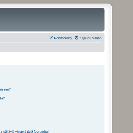
Rekisteröidy
Kirjaudu sisään
laiseen?
llä?
isältäviä viestejä tältä foorumilta!