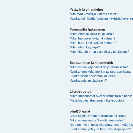
Ystävät ja vihamiehet
Mitä ovat kaveri ja vihamieslistat?
Kuinka voin lisätä / poistaa käyttäjiä kaverei
Foorumilta hakeminen
Miten etsin alueelta tai alueilta?
Miksi hakuni ei löytänyt mitään?
Miksi haku johti tyhjään sivuun!?
Miten etsin käyttäjiä?
Miten löydän omat viestini ja viestiketjuni?
Seuraaminen ja kirjanmerkit
Mikä ero on kirjanmerkillä ja tilaamisella?
Kuinka teen kirjanmerkin tai seuraan haluam
Kuinka tilaan haluamani alueen?
Kuinka poistan tilaukseni?
Liitetiedostot
Mitkä liitetiedostot ovat sallittuja tällä alueell
Mistä löydän lähettämäni liitetiedostot?
phpBB -asiat
Kuka kirjoitti tämän foorumisovelluksen?
Miksi ominaisuutta X ei ole saatavilla?
Keneen minun tulee olla yhteydessä väärinkäy
Kuinka otan yhteyttä foorumin ylläpitäjään?