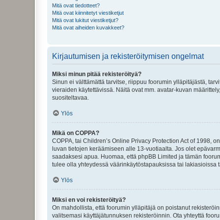
Mitä ovat tiedotteet?
Mitä ovat kiinnitetyt viestiketjut
Mitä ovat lukitut viestiketjut?
Mitä ovat aiheiden kuvakkeet?
Kirjautumisen ja rekisteröitymisen ongelmat
Miksi minun pitää rekisteröityä?
Sinun ei välttämättä tarvitse, riippuu foorumin ylläpitäjästä, tar
vieraiden käytettävissä. Näitä ovat mm. avatar-kuvan määrittely,
suositeltavaa.
Ylös
Mikä on COPPA?
COPPA, tai Children’s Online Privacy Protection Act of 1998, on y
luvan tietojen keräämiseen alle 13-vuotiaalta. Jos olet epävarm
saadaksesi apua. Huomaa, että phpBB Limited ja tämän foorumin
tulee olla yhteydessä väärinkäytöstapauksissa tai lakiasioissa t
Ylös
Miksi en voi rekisteröityä?
On mahdollista, että foorumin ylläpitäjä on poistanut rekisteröin
valitsemasi käyttäjätunnuksen rekisteröinnin. Ota yhteyttä foor