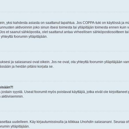
ein, yksi kahdesta asiasta on saattanut tapahtua. Jos COPPA-tuki on käytössä ja määri
nnusten aktivoinnin joko sinun itsesi toimesta tai ylläpitäjän toimesta ennen kuin vo
. Jos et saanut sähköpostia, olet saattanut antaa virheellisen sähköpostiosoitteen t
 yhteyttä foorumin ylläpitäjään.
sesi ja salasanasi ovat oikein. Jos ne ovat, ota yhteyttä foorumin ylläpitäjään varmi
ssään ja heidän pitäisi korjata se.
sisään?!
stä jostain syystä. Useat foorumit myös poistavat käyttäjiä, jotka eivät ole kirjoitta
n aktiivisemmin.
asettaa uudelleen. Käy kirjautumissivulla ja klikkaa
Unohdin salasanani
. Seuraa oh
rumin ylläpitäjään.