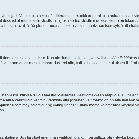
ia viestejäsi. Voit muokata viestiä klikkaamalla muokkaa-painiketta haluamassasi vies
n palatessasi pienen tekstin viestisi alla, joka kertoo viestin muokkauskertojen luk
 mutta he saattavat jättää pienen huomautuksen viestin muokkaamisen syistä niin halu
ellainen omissa asetuksissa. Kun olet luonut sellaisen, voit valita
Lisää allekirjoitus
-
lä valinnan omissa asetuksissa. Jos teet niin, voit silti estää allekirjoituksen liittäm
stä viestiä, klikkaa "Luo äänestys"-välilehteä viestilomakkeen alapuolella. Jos et näe
a niille varattuihin kenttiin. Varmista että jokainen vaihtoehto on omalla rivillään
 options users may select during voting under “Kuinka monta vaihtoehtoa käyttäjä voi
än.
ittelemä. Jos tarvitset enemmän vaihtoehtoja kuin on sallittu, ota yhteyttä foorumi