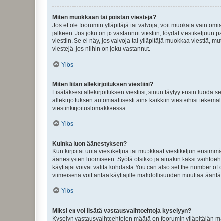
Miten muokkaan tai poistan viestejä?
Jos et ole foorumin ylläpitäjä tai valvoja, voit muokata vain om
jälkeen. Jos joku on jo vastannut viestiin, löydät viestiketjuu
viestiin. Se ei näy, jos valvoja tai ylläpitäjä muokkaa viestiä,
viestejä, jos niihin on joku vastannut.
Ylös
Miten liitän allekirjoituksen viestiini?
Lisätäksesi allekirjoituksen viestiisi, sinun täytyy ensin luoda s
allekirjoituksen automaattisesti aina kaikkiin viesteihisi tekemäl
viestinkirjoituslomakkeessa.
Ylös
Kuinka luon äänestyksen?
Kun kirjoitat uuta viestiketjua tai muokkaat viestiketjun ensimmäi
äänestysten luomiseen. Syötä otsikko ja ainakin kaksi vaihtoehto
käyttäjät voivat valita kohdasta You can also set the number of
viimeisenä voit antaa käyttäjille mahdollisuuden muuttaa ääntä
Ylös
Miksi en voi lisätä vastausvaihtoehtoja kyselyyn?
Kyselyn vastausvaihtoehtojen määrä on foorumin ylläpitäjän määr