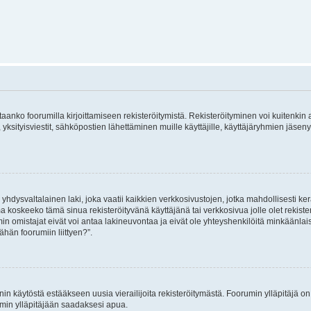
vitaanko foorumilla kirjoittamiseen rekisteröitymistä. Rekisteröityminen voi kuitenkin
 yksityisviestit, sähköpostien lähettäminen muille käyttäjille, käyttäjäryhmien jäs
hdysvaltalainen laki, joka vaatii kaikkien verkkosivustojen, jotka mahdollisesti kerää
a koskeeko tämä sinua rekisteröityvänä käyttäjänä tai verkkosivua jolle olet rekis
 omistajat eivät voi antaa lakineuvontaa ja eivät ole yhteyshenkilöitä minkäänla
ähän foorumiin liittyen?”.
nin käytöstä estääkseen uusia vierailijoita rekisteröitymästä. Foorumin ylläpitäjä on v
umin ylläpitäjään saadaksesi apua.