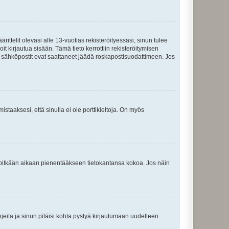
ttelit olevasi alle 13-vuotias rekisteröityessäsi, sinun tulee
it kirjautua sisään. Tämä tieto kerrottiin rekisteröitymisen
ai sähköpostit ovat saattaneet jäädä roskapostisuodattimeen. Jos
staaksesi, että sinulla ei ole porttikieltoja. On myös
neet pitkään aikaan pienentääkseen tietokantansa kokoa. Jos näin
jeita ja sinun pitäisi kohta pystyä kirjautumaan uudelleen.