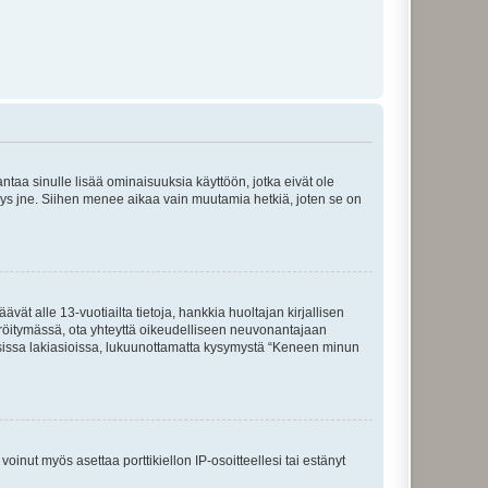
 antaa sinulle lisää ominaisuuksia käyttöön, jotka eivät ole
enyys jne. Siihen menee aikaa vain muutamia hetkiä, joten se on
vät alle 13-vuotiailta tietoja, hankkia huoltajan kirjallisen
teröitymässä, ota yhteyttä oikeudelliseen neuvonantajaan
isissa lakiasioissa, lukuunottamatta kysymystä “Keneen minun
oinut myös asettaa porttikiellon IP-osoitteellesi tai estänyt