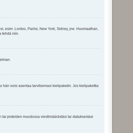
esi, esim. Lontoo, Pariisi, New York, Sidney, jne. Huomaathan,
a tehdä niin.
gelman.
ko hän voisi asentaa tarvitsemasi kielipaketin. Jos kielipakettia
en tai pisteiden muodossa viestimäärästäsi tai statuksestasi