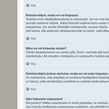
Ylös
Rekisteröidyin, mutta en voi kirjautua!
Tarkista ensin käyttäjätunnuksesi ja salasanasi. Jos ne ovat oik
seurata saamiasi ohjeita. Jotkut foorumit vaativat myös uusien tu
yhteydessä. Jos sinulle lähetettiin sähköpostia, seuraa ohjeita
olet varma, että antamasi sähköpostiosoite oli oikein, yritä ottaa
Ylös
Miksi en voi kirjautua sisään?
Tämän tapahtumiseen on useita syitä. Ensin, varmista että tunnuk
mahdollista, että sivuston omistajalla on asetusvirhe heidän pää
Ylös
Rekisteröidyin joskus aiemmin, mutta en voi enää kirjautua 
On mahdollista, että ylläpitäjä on poistanut käyttäjätilisi käytö
on käynyt, yritä rekisteröityä uudelleen ja osallistu keskusteluu
Ylös
Olen hukannut salasanani!
Älä panikoi! Vaikka salasanaasi ei voida palauttaa, se voidaan 
Jos et pysty asettamaan salasanaasi uudelleen, ota yhteyttä foo