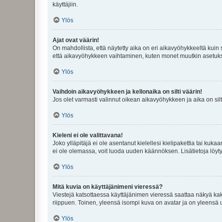
käyttäjiin.
Ylös
Ajat ovat väärin!
On mahdollista, että näytetty aika on eri aikavyöhykkeeltä kuin
että aikavyöhykkeen vaihtaminen, kuten monet muutkin asetukset o
Ylös
Vaihdoin aikavyöhykkeen ja kellonaika on silti väärin!
Jos olet varmasti valinnut oikean aikavyöhykkeen ja aika on silt
Ylös
Kieleni ei ole valittavana!
Joko ylläpitäjä ei ole asentanut kielellesi kielipakettia tai kuka
ei ole olemassa, voit luoda uuden käännöksen. Lisätietoja löyt
Ylös
Mitä kuvia on käyttäjänimeni vieressä?
Viestejä katsottaessa käyttäjänimen vieressä saattaa näkyä kaksi
riippuen. Toinen, yleensä isompi kuva on avatar ja on yleensä un
Ylös