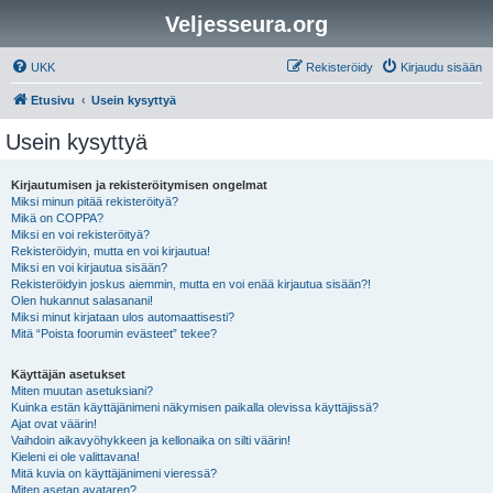
Veljesseura.org
UKK
Rekisteröidy
Kirjaudu sisään
Etusivu
Usein kysyttyä
Usein kysyttyä
Kirjautumisen ja rekisteröitymisen ongelmat
Miksi minun pitää rekisteröityä?
Mikä on COPPA?
Miksi en voi rekisteröityä?
Rekisteröidyin, mutta en voi kirjautua!
Miksi en voi kirjautua sisään?
Rekisteröidyin joskus aiemmin, mutta en voi enää kirjautua sisään?!
Olen hukannut salasanani!
Miksi minut kirjataan ulos automaattisesti?
Mitä “Poista foorumin evästeet” tekee?
Käyttäjän asetukset
Miten muutan asetuksiani?
Kuinka estän käyttäjänimeni näkymisen paikalla olevissa käyttäjissä?
Ajat ovat väärin!
Vaihdoin aikavyöhykkeen ja kellonaika on silti väärin!
Kieleni ei ole valittavana!
Mitä kuvia on käyttäjänimeni vieressä?
Miten asetan avataren?