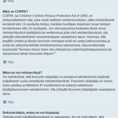
Ylös
Mikä on COPPA?
COPPA, tai Children’s Online Privacy Protection Act of 1998, on
yhdysvaltalainen laki, joka vaatii kaikkien verkkosivustojen, jotka mahdollisesti
keräävät alle 13-vuotiailta tietoja, hankkia huoltajan kirjallisen luvan tietojen
keräämiseen alle 13-vuotiaalta. Jos olet epävarma koskeeko tämä sinua
rekisteröityvänä käyttäjänä tai verkkosivua jolle olet rekisteröitymässä, ota
yhteyttä oikeudelliseen neuvonantajaan saadaksesi apua. Huomaa, että
phpBB Limited ja tämän foorumin omistajat eivät voi antaa lakineuvontaa ja
eivät ole yhteyshenkilöitä minkäänlaisissa lakiasioissa, lukuunottamatta
kysymystä “Keneen minun tulee olla yhteydessä väärinkäytöstapauksissa tai
lakiasioissa tähän foorumiin liittyen?”.
Ylös
Miksi en voi rekisteröityä?
On mahdollista, että foorumin ylläpitäjä on poistanut rekisteröinnin käytöstä
estääkseen uusia vierailijoita rekisteröitymästä. Foorumin ylläpitäjä on voinut
myös asettaa porttikiellon IP-osoitteellesi tai estänyt valitsemasi
käyttäjätunnuksen rekisteröinnin. Ota yhteyttä foorumin ylläpitäjään saadaksesi
apua.
Ylös
Rekisteröidyin, mutta en voi kirjautua!
Tarkista ensin käyttäjätunnuksesi ja salasanasi. Jos ne ovat oikein, yksi