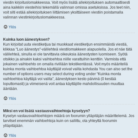
viestin kirjoituslomakkeessa. Voit myös lisätä allekirjoituksen automaattisesti
aina kaikkiin viesteihisi tekemällä valinnan omissa asetuksissa. Jos teet niin,
voit silti estää allekirjoituksen liittämisen yksittäiseen viestiin poistamalla
valinnan viestinkirjoituslomakkeessa.
Ylös
Kuinka luon äänestyksen?
Kun kirjoitat uuta viestiketjua tai muokkaat viestiketjun ensimmäistä viestiä,
klikkaa "Luo äänestys"-välilehteä viestilomakkeen alapuolella. Jos et näe tätä
välilehteä, sinulla ei ole tarvittavia oikeuksia äänestysten luomiseen. Syötä
otsikko ja ainakin kaksi vaihtoehtoa niille varattuihin kenttiin. Varmista että
jokainen vaihtoehto on omalla rivillään tekstikentässä. Voit myös määritellä
kuinka monta vaihtoehtoa käyttäjät voivat valita kohdasta You can also set the
number of options users may select during voting under “Kuinka monta
vaihtoehtoa käyttäjä voi valita”, äänestyksen kesto päivinä (0 kestää
loputtomasti) ja viimeisenä voit antaa käyttäjille mahdollisuuden muuttaa
ääntään.
Ylös
Miksi en voi lisätä vastausvaihtoehtoja kyselyyn?
Kyselyn vastausvaihtoehtojen määrä on foorumin ylläpitäjän määrittelemä. Jos
tarvitset enemmän vaihtoehtoja kuin on sallittu, ota yhteyttä foorumin
ylläpitäjään.
Ylös