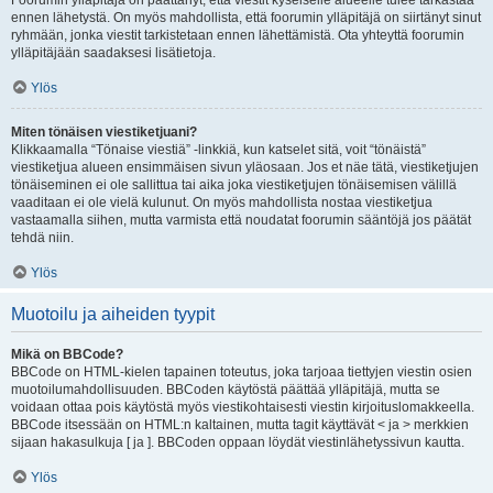
Foorumin ylläpitäjä on päättänyt, että viestit kyseiselle alueelle tulee tarkastaa
ennen lähetystä. On myös mahdollista, että foorumin ylläpitäjä on siirtänyt sinut
ryhmään, jonka viestit tarkistetaan ennen lähettämistä. Ota yhteyttä foorumin
ylläpitäjään saadaksesi lisätietoja.
Ylös
Miten tönäisen viestiketjuani?
Klikkaamalla “Tönaise viestiä” -linkkiä, kun katselet sitä, voit “tönäistä”
viestiketjua alueen ensimmäisen sivun yläosaan. Jos et näe tätä, viestiketjujen
tönäiseminen ei ole sallittua tai aika joka viestiketjujen tönäisemisen välillä
vaaditaan ei ole vielä kulunut. On myös mahdollista nostaa viestiketjua
vastaamalla siihen, mutta varmista että noudatat foorumin sääntöjä jos päätät
tehdä niin.
Ylös
Muotoilu ja aiheiden tyypit
Mikä on BBCode?
BBCode on HTML-kielen tapainen toteutus, joka tarjoaa tiettyjen viestin osien
muotoilumahdollisuuden. BBCoden käytöstä päättää ylläpitäjä, mutta se
voidaan ottaa pois käytöstä myös viestikohtaisesti viestin kirjoituslomakkeella.
BBCode itsessään on HTML:n kaltainen, mutta tagit käyttävät < ja > merkkien
sijaan hakasulkuja [ ja ]. BBCoden oppaan löydät viestinlähetyssivun kautta.
Ylös