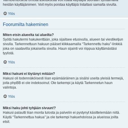
Vaihtoehtoisesti omista asetuksista voit lisätä käyttäjiä suoraan syöttämällä
heidän käyttäjänimen. Voit myös poistaa käyttäjiä listaltasi samalta sivulta.
Ylös
Foorumilta hakeminen
Miten etsin alueelta tai alueilta?
Syötä hakutermi hakukenttään, joka sijaitsee etusivulla, alueen tai viestiketjun
sivulla. Tarkennettuun hakuun pääset klikkaamalla “Tarkennettu haku”-linkkiä
joka on saatavilla jokaisella sivulla. Haun sijainti voi riippua käyttämästäsi
tyylistä.
Ylös
Miksi hakuni ei löytänyt mitään?
Hakusi oli todennäköisesti liian epämääräinen ja sisälsi useita yleisiä termejä,
joita phpBB ei ole indeksoinut. Ole tarkempi ja käytä Tarkennetun haun
valintoja.
Ylös
Miksi haku johti tyhjään sivuun!?
Hakusi palautti liian monta tulosta ja palvelin ei pystynyt käsittelemään niitä.
Käytä “Tarkennettua hakua” ja ole tarkempi hakuehdoissa ja alueissa joilta
etsit.