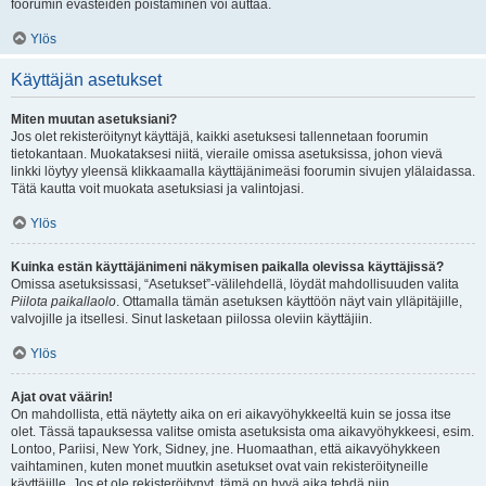
foorumin evästeiden poistaminen voi auttaa.
Ylös
Käyttäjän asetukset
Miten muutan asetuksiani?
Jos olet rekisteröitynyt käyttäjä, kaikki asetuksesi tallennetaan foorumin
tietokantaan. Muokataksesi niitä, vieraile omissa asetuksissa, johon vievä
linkki löytyy yleensä klikkaamalla käyttäjänimeäsi foorumin sivujen ylälaidassa.
Tätä kautta voit muokata asetuksiasi ja valintojasi.
Ylös
Kuinka estän käyttäjänimeni näkymisen paikalla olevissa käyttäjissä?
Omissa asetuksissasi, “Asetukset”-välilehdellä, löydät mahdollisuuden valita
Piilota paikallaolo
. Ottamalla tämän asetuksen käyttöön näyt vain ylläpitäjille,
valvojille ja itsellesi. Sinut lasketaan piilossa oleviin käyttäjiin.
Ylös
Ajat ovat väärin!
On mahdollista, että näytetty aika on eri aikavyöhykkeeltä kuin se jossa itse
olet. Tässä tapauksessa valitse omista asetuksista oma aikavyöhykkeesi, esim.
Lontoo, Pariisi, New York, Sidney, jne. Huomaathan, että aikavyöhykkeen
vaihtaminen, kuten monet muutkin asetukset ovat vain rekisteröityneille
käyttäjille. Jos et ole rekisteröitynyt, tämä on hyvä aika tehdä niin.