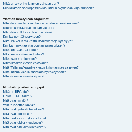
Mikä on arvonimi ja miten vaihdan sen?
Kun klikkaan sähköpostilinkkiä, minua pyydetään kirjautumaan?
Viestien lähetyksen ongelmat
Miten luon uuden viestiketjun tai lähetän vastauksen?
Miten muokkaan tai poistan viestejä?
Miten liitän allekirjoituksen viestiini?
Kuinka luon äänestyksen?
Miksi en voi lisätä vastausvaihtoehtoja kyselyyn?
Kuinka muokkaan tai poistan äänestyksen?
Miksi en pääse alueelle?
Miksi en voi liittää tiedostoja?
Miksi sain varoituksen?
Miten ilmoitan viestin valvojalle?
Mitä “Tallenna”-painike viestin kirjoittamisessa tekee?
Miksi minun viestini tarvitsee hyväksynnän?
Miten tönäisen viestiketjuani?
Muotoilu ja aiheiden tyypit
Mikä on BBCode?
Onko HTML sallittu?
Mitä ovat hymiöt?
Voinko lähettää kuvia?
Mitä ovat globaalit tiedotteet?
Mitä ovat tiedotteet?
Mitä ovat kiinnitetyt viestiketjut
Mitä ovat lukitut viestiketjut?
Mitä ovat aiheiden kuvakkeet?