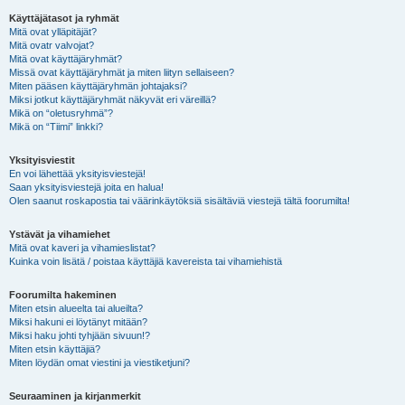
Käyttäjätasot ja ryhmät
Mitä ovat ylläpitäjät?
Mitä ovatr valvojat?
Mitä ovat käyttäjäryhmät?
Missä ovat käyttäjäryhmät ja miten liityn sellaiseen?
Miten pääsen käyttäjäryhmän johtajaksi?
Miksi jotkut käyttäjäryhmät näkyvät eri väreillä?
Mikä on “oletusryhmä”?
Mikä on “Tiimi” linkki?
Yksityisviestit
En voi lähettää yksityisviestejä!
Saan yksityisviestejä joita en halua!
Olen saanut roskapostia tai väärinkäytöksiä sisältäviä viestejä tältä foorumilta!
Ystävät ja vihamiehet
Mitä ovat kaveri ja vihamieslistat?
Kuinka voin lisätä / poistaa käyttäjiä kavereista tai vihamiehistä
Foorumilta hakeminen
Miten etsin alueelta tai alueilta?
Miksi hakuni ei löytänyt mitään?
Miksi haku johti tyhjään sivuun!?
Miten etsin käyttäjiä?
Miten löydän omat viestini ja viestiketjuni?
Seuraaminen ja kirjanmerkit