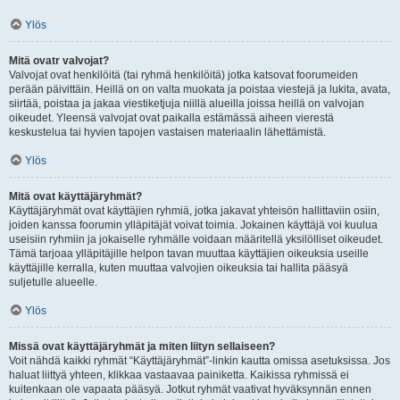
Ylös
Mitä ovatr valvojat?
Valvojat ovat henkilöitä (tai ryhmä henkilöitä) jotka katsovat foorumeiden
perään päivittäin. Heillä on on valta muokata ja poistaa viestejä ja lukita, avata,
siirtää, poistaa ja jakaa viestiketjuja niillä alueilla joissa heillä on valvojan
oikeudet. Yleensä valvojat ovat paikalla estämässä aiheen vierestä
keskustelua tai hyvien tapojen vastaisen materiaalin lähettämistä.
Ylös
Mitä ovat käyttäjäryhmät?
Käyttäjäryhmät ovat käyttäjien ryhmiä, jotka jakavat yhteisön hallittaviin osiin,
joiden kanssa foorumin ylläpitäjät voivat toimia. Jokainen käyttäjä voi kuulua
useisiin ryhmiin ja jokaiselle ryhmälle voidaan määritellä yksilölliset oikeudet.
Tämä tarjoaa ylläpitäjille helpon tavan muuttaa käyttäjien oikeuksia useille
käyttäjille kerralla, kuten muuttaa valvojien oikeuksia tai hallita pääsyä
suljetulle alueelle.
Ylös
Missä ovat käyttäjäryhmät ja miten liityn sellaiseen?
Voit nähdä kaikki ryhmät “Käyttäjäryhmät”-linkin kautta omissa asetuksissa. Jos
haluat liittyä yhteen, klikkaa vastaavaa painiketta. Kaikissa ryhmissä ei
kuitenkaan ole vapaata pääsyä. Jotkut ryhmät vaativat hyväksynnän ennen