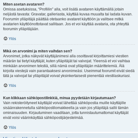
Miten asetan avataren?
Omissa asetuksissa, “Profiilin” alla, voit lisätä avataren käyttämällä jotain
neljästä tavasta: Gravatar, galleriasta, käyttää kuvaa muualta tai ladata kuvan.
Foorumin ylläpitäjä päättää otetaanko avataret käyttöön ja valitsee mitkä
avatarien käyttöönottotavat sallitaan. Jos et voi käyttää avataria, ota yhteyttä
foorumin ylläpitäjään.
Ylös
Mikä on arvonimi ja miten vaihdan sen?
Arvonimet, jotka näkyvät käyttäjänimesi alla osoittavat kirjoittamiesi viestien
määrän tai tietyt käyttäjät, kuten ylläpitäjät tai valvojat. Yleensä et voi vaihtaa
minkään arvonimen tekstiä, sillä nämä ovat ylläpitäjän määrittelemiä. Älä
kirjoita viestejä vain parantaaksesi arvonimeäsi. Useimmat foorumit eivät siedä
tätä ja valvojat tai ylläpitäjät voivat yksinkertaisesti pienentää viestilaskuriasi.
Ylös
Kun klikkaan sähköpostilinkkiä, minua pyydetään kirjautumaan?
Vain rekisteröityneet käyttäjät voivat lähettää sähköpostia muille käyttäjille
sisäänrakennetulla sähköpostilomakkeella ja vain jos ylläpitäjä sallii tämän
ominaisuuden. Kirjautuminen vaaditaan, jotta tunnistautumattomat käyttäjät
eivät voisi väärinkäyttää sähköpostijärjestelmää.
Ylös