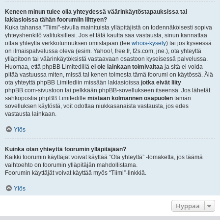
Keneen minun tulee olla yhteydessä väärinkäytöstapauksissa tai
lakiasioissa tähän foorumiin liittyen?
Kuka tahansa “Tiimi”-sivulla mainituista ylläpitäjistä on todennäköisesti sopiva
yhteyshenkilö valituksillesi. Jos et tätä kautta saa vastausta, sinun kannattaa
ottaa yhteyttä verkkotunnuksen omistajaan (tee
whois-kysely
) tai jos kyseessä
on ilmaispalvelussa oleva (esim. Yahoo!, free.fr, f2s.com, jne.), ota yhteyttä
ylläpitoon tai väärinkäytöksistä vastaavaan osastoon kyseisessä palvelussa.
Huomaa, että phpBB Limitedillä
ei ole lainkaan toimivaltaa
ja sitä ei voida
pitää vastuussa miten, missä tai kenen toimesta tämä foorumi on käytössä. Älä
ota yhteyttä phpBB Limitediin missään lakiasioissa
jotka eivät liity
phpBB.com-sivustoon tai pelkkään phpBB-sovellukseen itseensä. Jos lähetät
sähköpostia phpBB Limitedille
mistään kolmannen osapuolen
tämän
sovelluksen käytöstä, voit odottaa niukkasanaista vastausta, jos edes
vastausta lainkaan.
Ylös
Kuinka otan yhteyttä foorumin ylläpitäjään?
Kaikki foorumin käyttäjät voivat käyttää “Ota yhteyttä” -lomaketta, jos täämä
vaihtoehto on foorumin ylläpitäjän mahdollistama.
Foorumin käyttäjät voivat käyttää myös “Tiimi”-linkkiä.
Ylös
Hyppää