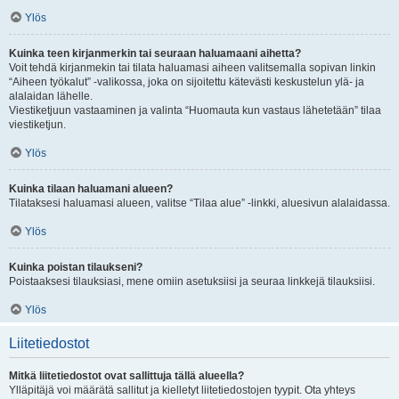
Ylös
Kuinka teen kirjanmerkin tai seuraan haluamaani aihetta?
Voit tehdä kirjanmekin tai tilata haluamasi aiheen valitsemalla sopivan linkin
“Aiheen työkalut” -valikossa, joka on sijoitettu kätevästi keskustelun ylä- ja
alalaidan lähelle.
Viestiketjuun vastaaminen ja valinta “Huomauta kun vastaus lähetetään” tilaa
viestiketjun.
Ylös
Kuinka tilaan haluamani alueen?
Tilataksesi haluamasi alueen, valitse “Tilaa alue” -linkki, aluesivun alalaidassa.
Ylös
Kuinka poistan tilaukseni?
Poistaaksesi tilauksiasi, mene omiin asetuksiisi ja seuraa linkkejä tilauksiisi.
Ylös
Liitetiedostot
Mitkä liitetiedostot ovat sallittuja tällä alueella?
Ylläpitäjä voi määrätä sallitut ja kielletyt liitetiedostojen tyypit. Ota yhteys