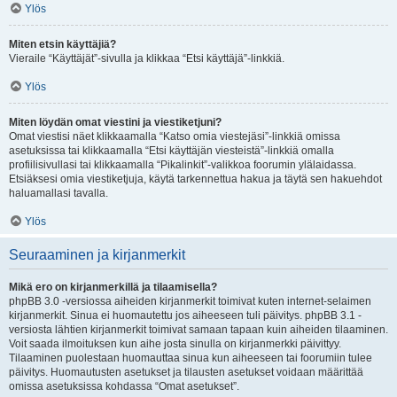
Ylös
Miten etsin käyttäjiä?
Vieraile “Käyttäjät”-sivulla ja klikkaa “Etsi käyttäjä”-linkkiä.
Ylös
Miten löydän omat viestini ja viestiketjuni?
Omat viestisi näet klikkaamalla “Katso omia viestejäsi”-linkkiä omissa
asetuksissa tai klikkaamalla “Etsi käyttäjän viesteistä”-linkkiä omalla
profiilisivullasi tai klikkaamalla “Pikalinkit”-valikkoa foorumin ylälaidassa.
Etsiäksesi omia viestiketjuja, käytä tarkennettua hakua ja täytä sen hakuehdot
haluamallasi tavalla.
Ylös
Seuraaminen ja kirjanmerkit
Mikä ero on kirjanmerkillä ja tilaamisella?
phpBB 3.0 -versiossa aiheiden kirjanmerkit toimivat kuten internet-selaimen
kirjanmerkit. Sinua ei huomautettu jos aiheeseen tuli päivitys. phpBB 3.1 -
versiosta lähtien kirjanmerkit toimivat samaan tapaan kuin aiheiden tilaaminen.
Voit saada ilmoituksen kun aihe josta sinulla on kirjanmerkki päivittyy.
Tilaaminen puolestaan huomauttaa sinua kun aiheeseen tai foorumiin tulee
päivitys. Huomautusten asetukset ja tilausten asetukset voidaan määrittää
omissa asetuksissa kohdassa “Omat asetukset”.