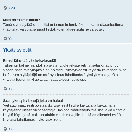
Ylös
Mikä on “Tiimi” linkki?
Tämä sivu näyttää sinulle listan foorumin henkilökunnasta, mukaanluettuna
ylläpitäjät, valvojat ja muut tiedot, kuten alueet joita he valvovat.
Ylös
Yksityisviestit
En voi lähettää yksityisviestejä!
Tähän on kolme mahdollista syytä. Et ole rekisteröitynyt ja/tai kirjautunut
sisään, foorumin ylläpitäjä on poistanut yksityisviestit käytöstä koko foorumilta
tai foorumin ylläpitäjä on estänyt sinua lähettämästä yksityisviestejä. Ota
yhteyttä foorumin ylläpitäjään saadaksesi lisätietoja.
Ylös
Saan yksityisviestejä joita en halua!
Voit automaattisesti poistaa yksityisviestit tietyltä käyttäjältä käyttämällä
käyttäjänhallinnan viestisääntöjä. Jos saat väärinkäytöksiä sisältäviä viestejä
tietyltä käyttäjältä, voit raportoida viestit valvojille. Heillä on oikeudet estää
käyttäjiä lähettämästä yksityisviestejä.
Ylös