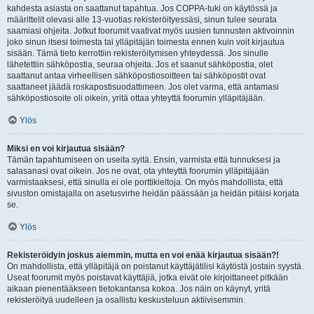
kahdesta asiasta on saattanut tapahtua. Jos COPPA-tuki on käytössä ja
määrittelit olevasi alle 13-vuotias rekisteröityessäsi, sinun tulee seurata
saamiasi ohjeita. Jotkut foorumit vaativat myös uusien tunnusten aktivoinnin
joko sinun itsesi toimesta tai ylläpitäjän toimesta ennen kuin voit kirjautua
sisään. Tämä tieto kerrottiin rekisteröitymisen yhteydessä. Jos sinulle
lähetettiin sähköpostia, seuraa ohjeita. Jos et saanut sähköpostia, olet
saattanut antaa virheellisen sähköpostiosoitteen tai sähköpostit ovat
saattaneet jäädä roskapostisuodattimeen. Jos olet varma, että antamasi
sähköpostiosoite oli oikein, yritä ottaa yhteyttä foorumin ylläpitäjään.
Ylös
Miksi en voi kirjautua sisään?
Tämän tapahtumiseen on useita syitä. Ensin, varmista että tunnuksesi ja
salasanasi ovat oikein. Jos ne ovat, ota yhteyttä foorumin ylläpitäjään
varmistaaksesi, että sinulla ei ole porttikieltoja. On myös mahdollista, että
sivuston omistajalla on asetusvirhe heidän päässään ja heidän pitäisi korjata
se.
Ylös
Rekisteröidyin joskus aiemmin, mutta en voi enää kirjautua sisään?!
On mahdollista, että ylläpitäjä on poistanut käyttäjätilisi käytöstä jostain syystä.
Useat foorumit myös poistavat käyttäjiä, jotka eivät ole kirjoittaneet pitkään
aikaan pienentääkseen tietokantansa kokoa. Jos näin on käynyt, yritä
rekisteröityä uudelleen ja osallistu keskusteluun aktiivisemmin.