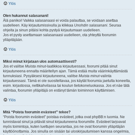
Ylös
Olen hukannut salasanani!
Älä panikoi! Vaikka salasanaasi ei voida palauttaa, se voidaan asettaa
uudelleen. Käy kirjautumissivulla ja klikkaa
Unohdin salasanani
. Seuraa
ohjeita ja sinun pitäisi kohta pystyä kirjautumaan uudelleen.
Jos et pysty asettamaan salasanaasi uudelleen, ota yhteyttä foorumin
ylläpitäjään.
Ylös
Miksi minut kirjataan ulos automaattisesti?
Jos et valitse
Muista minut
-laatikkoa kirjautuessasi, foorumi pitää sinut
kirjautuneena ennalta määritellyn ajan. Tämä estää muita väärinkäyttämästä
tunnuksiasi. Pysyäksesi kirjautuneena, valitse
Muista minut
-valinta
kirjautuessasi. Tämä ei ole suositeltavaa, jos käytät foorumia jaetulta koneelta,
esim. kirjastossa, nettikahvilassa tai koulun tietokoneluokassa. Jos et näe tätä
valintaa, foorumin ylläpitäjä on estänyt tämän toiminnon käyttämisen.
Ylös
Mitä “Poista foorumin evästeet” tekee?
“Poista foorumin evästeet” poistaa evästeet, jotka ovat phpBB:n luomia. Ne
tunnistavat sinut ja pitävät sinut kirjautuneena foorumille. Evästeet tarjoavat
myös toimintoja, kuten luettujen seurantaa, jos ne ovat foorumin ylläpitäjän
käyttöönottamia. Jos sinulla on sisään tai uloskirjautumisen kanssa ongelmia,