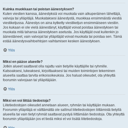
Kuinka muokkaan tai poistan äänestyksen?
Kuten viestien kanssa, äänestyksiä voi muokata vain alkuperäinen lähettäjä,
valvoja tai ylläpitäjä. Muokataksesi äänestystä, muokkaa ensimmäistä viestiä
viestiketjussa. Äänestys on aina kytketty viestiketjun ensimmäiseen viestiin.
Jos kukaan ei ole vielä äänestänyt, käyttäjät voivat poistaa äänestyksen tai
muokata mitä tahansa äänestyksen asetusta. Jos käyttäjät ovat kuitenkin jo
äänestäneet, vain valvojat tai ylläpitäjät voivat muokata tai poistaa sen. Tämä
estää äänestysvaihtoehtojen vaihtamisen kesken äänestyksen.
Ylös
Miksi en pääse alueelle?
Jotkin alueet saattavat olla rajattu vain tietyille käyttäjille tai ryhmille.
Katsoaksesi, lukeaksesi, kirjoittaaksesi tai muiden toimintojen tekeminen
alueella saattaa tarvita erikoisoikeuksia. Jos haluat oikeudet, ota yhteyttä
foorumin valvojaan tai ylläpitäjään.
Ylös
Miksi en voi liittää tiedostoja?
Liitetiedostojen oikeudet annetaan alueen, ryhmän tai käyttäjän mukaan.
Foorumin ylläpitäjä ei välttämättä ole sallinut liitetiedostojen liittämistä tietyllä
alueella tai vain tietyt ryhmät saattavat pystyä liittämään tiedostoja. Ota yhteyttä
foorumin ylläpitäjään jos et tiedä miksi et voi lisätä liitetiedostoja.