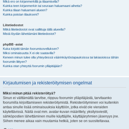
Mikä ero on kirjanmerkillä ja tilaamisella?
Kuinka teen kirjanmerkin tai seuraan haluamaani aihetta?
Kuinka tilaan haluamani alueen?
Kuinka poistan tilaukseni?
Liitetiedostot
Mitkä liitetiedostot ovat sallittuja tällä alueella?
Mistä löydän lähettämäni liitetiedostot?
phpBB -asiat
Kuka kirjoitti tämän foorumisovelluksen?
Miksi ominaisuutta X ei ole saatavilla?
Keneen minun tulee olla yhteydessä väärinkäytöstapauksissa tai lakiasioissa tähän
foorumiin liittyen?
Kuinka otan yhteyttä foorumin ylläpitäjään?
Kirjautumisen ja rekisteröitymisen ongelmat
Miksi minun pitää rekisteröityä?
Sinun ei välttämättä tarvitse, riippuu foorumin ylläpitäjästä, tarvitaanko
foorumilla kirjoittamiseen rekisteröitymistä. Rekisteröityminen voi kuitenkin
antaa sinulle lisää ominaisuuksia käyttöön, jotka eivät ole vieraiden
käytettävissä. Näitä ovat mm. avatar-kuvan määrittely, yksityisviestit,
sähköpostien lähettäminen muille käyttäjille, käyttäjäryhmien jäsenyys jne.
Siihen menee aikaa vain muutamia hetkiä, joten se on suositeltavaa.