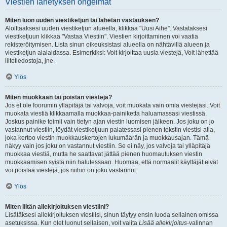
Viestien lähetyksen ongelmat
Miten luon uuden viestiketjun tai lähetän vastauksen?
Aloittaaksesi uuden viestiketjun alueella, klikkaa "Uusi Aihe". Vastataksesi
viestiketjuun klikkaa "Vastaa Viestiin". Viestien kirjoittaminen voi vaatia
rekisteröitymisen. Lista sinun oikeuksistasi alueella on nähtävillä alueen ja
viestiketjun alalaidassa. Esimerkiksi: Voit kirjoittaa uusia viestejä, Voit lähettää
liitetiedostoja, jne.
Ylös
Miten muokkaan tai poistan viestejä?
Jos et ole foorumin ylläpitäjä tai valvoja, voit muokata vain omia viestejäsi. Voit
muokata viestiä klikkaamalla muokkaa-painiketta haluamassasi viestissä.
Joskus painike toimii vain tietyn ajan viestin luomisen jälkeen. Jos joku on jo
vastannut viestiin, löydät viestiketjuun palatessasi pienen tekstin viestisi alla,
joka kertoo viestin muokkauskertojen lukumäärän ja muokkausajan. Tämä
näkyy vain jos joku on vastannut viestiin. Se ei näy, jos valvoja tai ylläpitäjä
muokkaa viestiä, mutta he saattavat jättää pienen huomautuksen viestin
muokkaamisen syistä niin halutessaan. Huomaa, että normaalit käyttäjät eivät
voi poistaa viestejä, jos niihin on joku vastannut.
Ylös
Miten liitän allekirjoituksen viestiini?
Lisätäksesi allekirjoituksen viestiisi, sinun täytyy ensin luoda sellainen omissa
asetuksissa. Kun olet luonut sellaisen, voit valita
Lisää allekirjoitus
-valinnan