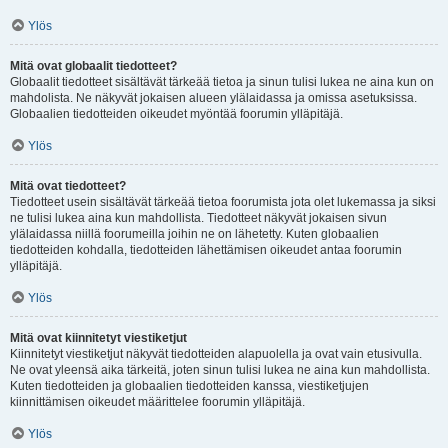
Ylös
Mitä ovat globaalit tiedotteet?
Globaalit tiedotteet sisältävät tärkeää tietoa ja sinun tulisi lukea ne aina kun on
mahdolista. Ne näkyvät jokaisen alueen ylälaidassa ja omissa asetuksissa.
Globaalien tiedotteiden oikeudet myöntää foorumin ylläpitäjä.
Ylös
Mitä ovat tiedotteet?
Tiedotteet usein sisältävät tärkeää tietoa foorumista jota olet lukemassa ja siksi
ne tulisi lukea aina kun mahdollista. Tiedotteet näkyvät jokaisen sivun
ylälaidassa niillä foorumeilla joihin ne on lähetetty. Kuten globaalien
tiedotteiden kohdalla, tiedotteiden lähettämisen oikeudet antaa foorumin
ylläpitäjä.
Ylös
Mitä ovat kiinnitetyt viestiketjut
Kiinnitetyt viestiketjut näkyvät tiedotteiden alapuolella ja ovat vain etusivulla.
Ne ovat yleensä aika tärkeitä, joten sinun tulisi lukea ne aina kun mahdollista.
Kuten tiedotteiden ja globaalien tiedotteiden kanssa, viestiketjujen
kiinnittämisen oikeudet määrittelee foorumin ylläpitäjä.
Ylös