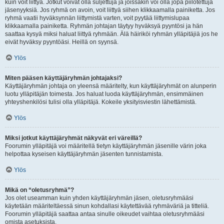
kuin voit liittyä. Jotkut voivat olla suljettuja ja joissakin voi olla jopa piilotettuja
jäsenyyksiä. Jos ryhmä on avoin, voit liittyä siihen klikkaamalla painiketta. Jos
ryhmä vaatii hyväksynnän liittymistä varten, voit pyytää liittymislupaa
klikkaamalla painiketta. Ryhmän johtajan täytyy hyväksyä pyyntösi ja hän
saattaa kysyä miksi haluat liittyä ryhmään. Älä häiriköi ryhmän ylläpitäjiä jos he
eivät hyväksy pyyntöäsi. Heillä on syynsä.
Ylös
Miten pääsen käyttäjäryhmän johtajaksi?
Käyttäjäryhmän johtaja on yleensä määritelty, kun käyttäjäryhmät on alunperin
luotu ylläpitäjän toimesta. Jos haluat luoda käyttäjäryhmän, ensimmäinen
yhteyshenkilösi tulisi olla ylläpitäjä. Kokeile yksityisviestin lähettämistä.
Ylös
Miksi jotkut käyttäjäryhmät näkyvät eri väreillä?
Foorumin ylläpitäjä voi määritellä tietyn käyttäjäryhmän jäsenille värin joka
helpottaa kyseisen käyttäjäryhmän jäsenten tunnistamista.
Ylös
Mikä on “oletusryhmä”?
Jos olet useamman kuin yhden käyttäjäryhmän jäsen, oletusryhmääsi
käytetään määriteltäessä sinun kohdallasi käytettävää ryhmäväriä ja titteliä.
Foorumin ylläpitäjä saattaa antaa sinulle oikeudet vaihtaa oletusryhmääsi
omista asetuksista.