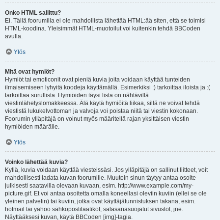
Onko HTML sallittu?
Ei. Tällä foorumilla ei ole mahdollista lähettää HTML:ää siten, että se toimisi
HTML-koodina. Yleisimmät HTML-muotoilut voi kuitenkin tehdä BBCoden
avulla.
Ylös
Mitä ovat hymiöt?
Hymiöt tai emoticonit ovat pieniä kuvia joita voidaan käyttää tunteiden
ilmaisemiseen lyhyitä koodeja käyttämällä. Esimerkiksi :) tarkoittaa iloista ja :(
tarkoittaa surullista. Hymiöiden täysi lista on nähtävillä
viestinlähetyslomakkeessa. Älä käytä hymiöitä liikaa, sillä ne voivat tehdä
viestistä lukukelvottoman ja valvoja voi poistaa niitä tai viestin kokonaan.
Foorumin ylläpitäjä on voinut myös määritellä rajan yksittäisen viestin
hymiöiden määrälle.
Ylös
Voinko lähettää kuvia?
Kyllä, kuvia voidaan käyttää viesteissäsi. Jos ylläpitäjä on sallinut liitteet, voit
mahdollisesti ladata kuvan foorumille. Muutoin sinun täytyy antaa osoite
julkisesti saatavilla olevaan kuvaan, esim. http://www.example.com/my-
picture.gif. Et voi antaa osoitetta omalla koneellasi oleviin kuviin (ellei se ole
yleinen palvelin) tai kuviin, jotka ovat käyttäjätunnistuksen takana, esim.
hotmail tai yahoo sähköpostilaatikot, salasanasuojatut sivustot, jne.
Näyttääksesi kuvan, käytä BBCoden [img]-tagia.