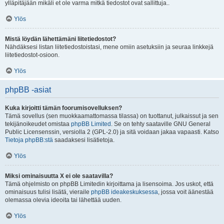
ylläpitäjään mikäli et ole varma mitkä tiedostot ovat sallittuja..
Ylös
Mistä löydän lähettämäni liitetiedostot?
Nähdäksesi listan liitetiedostoistasi, mene omiin asetuksiin ja seuraa linkkejä
liitetiedostot-osioon.
Ylös
phpBB -asiat
Kuka kirjoitti tämän foorumisovelluksen?
Tämä sovellus (sen muokkaamattomassa tilassa) on tuottanut, julkaissut ja sen
tekijänoikeudet omistaa
phpBB Limited
. Se on tehty saataville GNU General
Public Licensenssin, versiolla 2 (GPL-2.0) ja sitä voidaan jakaa vapaasti. Katso
Tietoja phpBB:stä
saadaksesi lisätietoja.
Ylös
Miksi ominaisuutta X ei ole saatavilla?
Tämä ohjelmisto on phpBB Limitedin kirjoittama ja lisensoima. Jos uskot, että
ominaisuus tulisi lisätä, vieraile
phpBB ideakeskuksessa
, jossa voit äänestää
olemassa olevia ideoita tai lähettää uuden.
Ylös