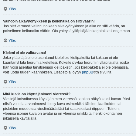
Ylös
Vaihdoin aikavyöhykkeen ja kellonaika on silti väärin!
Jos olet varmasti valinnut oikean aikavyöhykkeen ja aika on silti väärin, on
palvelimen kellonaika väärin. Ota yhteyttä ylläpitäjään korjataksesi ongelman.
Ylös
Kieleni ei ole valittavana!
Joko ylläpitäjä ei ole asentanut kielellesi kielipakettia tai kukaan ei ole
kääntänyt tätä foorumia kielellesi. Kokeile pyytää foorumin ylläpitäjältä, josko
hän voisi asentaa tarvitsemasi kielipaketin. Jos kielipakettia ei ole olemassa,
voit luoda uuden käännöksen. Lisätietoja löytyy
phpBB
®:n sivuilta.
Ylös
Mitä kuvia on käyttäjänimeni vieressä?
Viestejä katsottaessa käyttäjänimen vieressä saattaa näkyä kaksi kuvaa. Yksi
niistä voi olla arvonimeesi liitetty kuva esimerkiksi tähtien, laatikoiden tai
pisteiden muodossa viestimäärästäsi tai statuksestasi riippuen. Toinen,
yleensä isompi kuva on avatar ja on yleensä uniikki tai henkilökohtainen
jokaisella käyttäjällä.
Ylös