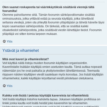
Olen saanut roskapostia tai väärinkäytöksiä sisältäviä viestejä tältä
foorumilta!
Olemme pahoillamme siitä. Tämän foorumin sähköpostilomake sisältää
ominaisuuksia, jotka yrittävät estää ja seurata käyttäjiä, jotka lähettävät
sellaisia viestejä, joten ota yhteyttä foorumin ylläpitäjään ja lähetä hänelle täysi
kopio saamastasi sähköpostista. On tärkeää, että se sisältää kaikki
otsaketiedot sähköpostista, jotka sisältävät viestin lähettäjän tiedot. Foorumin
ylläpitäjä voi sitten toimia tarpeen mukaan.
Ylös
Ystävät ja vihamiehet
Mitä ovat kaveri ja vihamieslistat?
Voit käyttää näitä listoja muiden foorumin käyttäjien organisointiin.
Kaverilistalle lisätään käyttäjiä omien asetusten kautta. Tämä auttaa nopeasti
näkemään jos he ovat paikalla ja yksityisviestien lähettämisessä. Teemasta
riippuen näiden käyttäjien viestit saatetaan myös korostaa. Jos lisäät käyttäjän
vihamieheksi, kaikki käyttäjän kirjoittamat viestit piilotetaan oletuksena.
Ylös
Kuinka voin lisätä / poistaa käyttäjiä kavereista tai vihamiehistä
Voit lisätä käyttäjiä listoihisi kahdella tapaa. Jokaisen käyttäjän profiilissa on
linkki jonka kautta voit lisätä heidät joko kavereihin tai vihamiehiin.