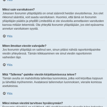
Ylös
Miksi sain varoituksen?
Jokaisen foorumin ylläpitäjällä on omat säännöt heidän sivustollensa. Jos olet
rikkonut sääntöä, voit saada varoituksen. Huomioi, että tämä on foorumin
ylläpitäjän päätös ja phpBB Limitedillä ei ole sivustolla annettavien varoitusten
kanssa mitään tekemistä. Ota yhteyttä foorumin ylläpitäjään, jos olet epävarma
annetun varoituksen syystä.
Ylös
Miten ilmoitan viestin valvojalle?
Jos foorumin ylläpitäjä on sallinut sen, sinun pitäisi nähdä raportointipainike
viestin yhteydessä. Tämän klikkaaminen vie sinut viestin raportoinnin
vaiheiden läpi.
Ylös
Mitä “Tallenna”-painike viestin kirjoittamisessa tekee?
Tämän avulla on mahdollista tallentaa luonnoksia, jotka voit kirjoittaa loppuun
ja lähettää myöhemmin. Avataksesi tallennetun luonnoksen, vieraile komissa
asetuksissa.
Ylös
Miksi minun viestini tarvitsee hyväksynnän?