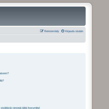
Rekisteröidy
Kirjaudu sisään
laiseen?
llä?
isältäviä viestejä tältä foorumilta!