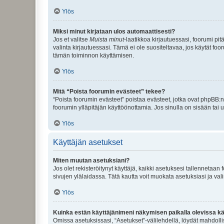
Ylös
Miksi minut kirjataan ulos automaattisesti?
Jos et valitse
Muista minut
-laatikkoa kirjautuessasi, foorumi pi
valinta kirjautuessasi. Tämä ei ole suositeltavaa, jos käytät foo
tämän toiminnon käyttämisen.
Ylös
Mitä “Poista foorumin evästeet” tekee?
“Poista foorumin evästeet” poistaa evästeet, jotka ovat phpBB:n 
foorumin ylläpitäjän käyttöönottamia. Jos sinulla on sisään ta
Ylös
Käyttäjän asetukset
Miten muutan asetuksiani?
Jos olet rekisteröitynyt käyttäjä, kaikki asetuksesi tallennetaa
sivujen ylälaidassa. Tätä kautta voit muokata asetuksiasi ja vali
Ylös
Kuinka estän käyttäjänimeni näkymisen paikalla olevissa kä
Omissa asetuksissasi, “Asetukset”-välilehdellä, löydät mahdoll