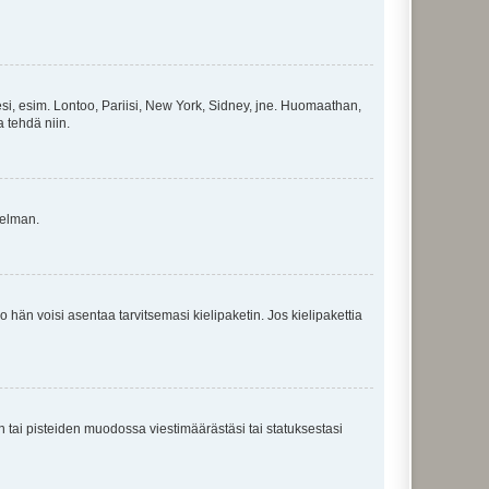
esi, esim. Lontoo, Pariisi, New York, Sidney, jne. Huomaathan,
a tehdä niin.
gelman.
ko hän voisi asentaa tarvitsemasi kielipaketin. Jos kielipakettia
en tai pisteiden muodossa viestimäärästäsi tai statuksestasi