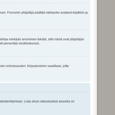
 kuvan. Foorumin ylläpitäjä päättää otetaanko avataret käyttöön ja
i vaihtaa minkään arvonimen tekstiä, sillä nämä ovat ylläpitäjän
sti pienentää viestilaskuriasi.
 tämän ominaisuuden. Kirjautuminen vaaditaan, jotta
 rekisteröitymisen. Lista sinun oikeuksistasi alueella on