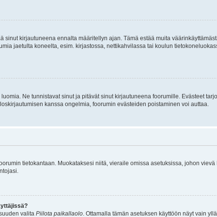
tää sinut kirjautuneena ennalta määritellyn ajan. Tämä estää muita väärinkäyttämäs
rumia jaetulta koneelta, esim. kirjastossa, nettikahvilassa tai koulun tietokoneluokas
luomia. Ne tunnistavat sinut ja pitävät sinut kirjautuneena foorumille. Evästeet tarj
i uloskirjautumisen kanssa ongelmia, foorumin evästeiden poistaminen voi auttaa.
n foorumin tietokantaan. Muokataksesi niitä, vieraile omissa asetuksissa, johon vievä
ntojasi.
yttäjissä?
isuuden valita
Piilota paikallaolo
. Ottamalla tämän asetuksen käyttöön näyt vain ylläpit