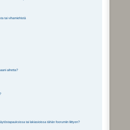
sta tai vihamiehistä
aani aihetta?
a?
töstapauksissa tai lakiasioissa tähän foorumiin liittyen?