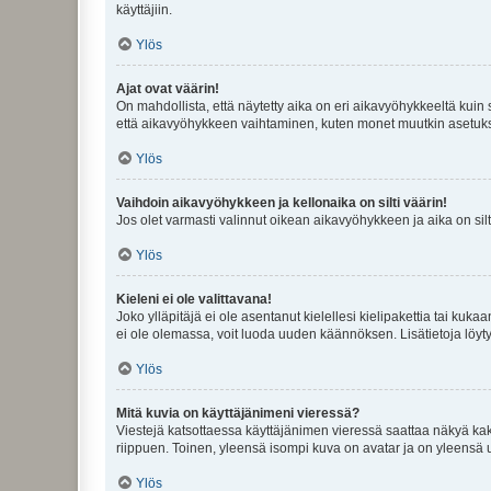
käyttäjiin.
Ylös
Ajat ovat väärin!
On mahdollista, että näytetty aika on eri aikavyöhykkeeltä kuin
että aikavyöhykkeen vaihtaminen, kuten monet muutkin asetukset o
Ylös
Vaihdoin aikavyöhykkeen ja kellonaika on silti väärin!
Jos olet varmasti valinnut oikean aikavyöhykkeen ja aika on silt
Ylös
Kieleni ei ole valittavana!
Joko ylläpitäjä ei ole asentanut kielellesi kielipakettia tai kuka
ei ole olemassa, voit luoda uuden käännöksen. Lisätietoja löyt
Ylös
Mitä kuvia on käyttäjänimeni vieressä?
Viestejä katsottaessa käyttäjänimen vieressä saattaa näkyä kaksi
riippuen. Toinen, yleensä isompi kuva on avatar ja on yleensä un
Ylös