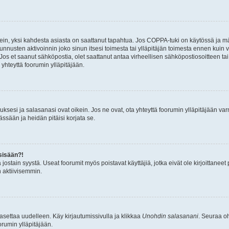
ein, yksi kahdesta asiasta on saattanut tapahtua. Jos COPPA-tuki on käytössä ja määri
nnusten aktivoinnin joko sinun itsesi toimesta tai ylläpitäjän toimesta ennen kuin vo
. Jos et saanut sähköpostia, olet saattanut antaa virheellisen sähköpostiosoitteen t
 yhteyttä foorumin ylläpitäjään.
sesi ja salasanasi ovat oikein. Jos ne ovat, ota yhteyttä foorumin ylläpitäjään varmi
ssään ja heidän pitäisi korjata se.
sisään?!
stä jostain syystä. Useat foorumit myös poistavat käyttäjiä, jotka eivät ole kirjoitta
n aktiivisemmin.
asettaa uudelleen. Käy kirjautumissivulla ja klikkaa
Unohdin salasanani
. Seuraa oh
rumin ylläpitäjään.