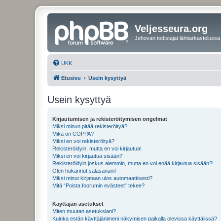
Veljesseura.org
Jehovan todistajat lähitarkastelussa
UKK
Etusivu
Usein kysyttyä
Usein kysyttyä
Kirjautumisen ja rekisteröitymisen ongelmat
Miksi minun pitää rekisteröityä?
Mikä on COPPA?
Miksi en voi rekisteröityä?
Rekisteröidyin, mutta en voi kirjautua!
Miksi en voi kirjautua sisään?
Rekisteröidyin joskus aiemmin, mutta en voi enää kirjautua sisään?!
Olen hukannut salasanani!
Miksi minut kirjataan ulos automaattisesti?
Mitä “Poista foorumin evästeet” tekee?
Käyttäjän asetukset
Miten muutan asetuksiani?
Kuinka estän käyttäjänimeni näkymisen paikalla olevissa käyttäjissä?