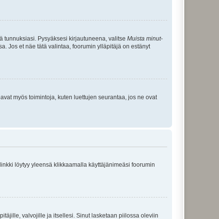
tä tunnuksiasi. Pysyäksesi kirjautuneena, valitse
Muista minut
-
sa. Jos et näe tätä valintaa, foorumin ylläpitäjä on estänyt
oavat myös toimintoja, kuten luettujen seurantaa, jos ne ovat
 linkki löytyy yleensä klikkaamalla käyttäjänimeäsi foorumin
äjille, valvojille ja itsellesi. Sinut lasketaan piilossa oleviin