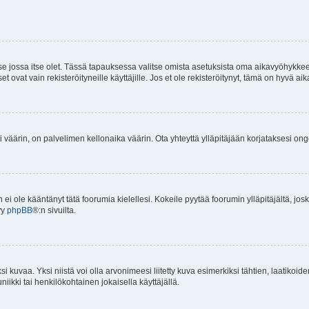
 se jossa itse olet. Tässä tapauksessa valitse omista asetuksista oma aikavyöhykke
vat vain rekisteröityneille käyttäjille. Jos et ole rekisteröitynyt, tämä on hyvä aik
i väärin, on palvelimen kellonaika väärin. Ota yhteyttä ylläpitäjään korjataksesi on
an ei ole kääntänyt tätä foorumia kielellesi. Kokeile pyytää foorumin ylläpitäjältä, jos
yy
phpBB
®:n sivuilta.
 kuvaa. Yksi niistä voi olla arvonimeesi liitetty kuva esimerkiksi tähtien, laatikoid
iikki tai henkilökohtainen jokaisella käyttäjällä.