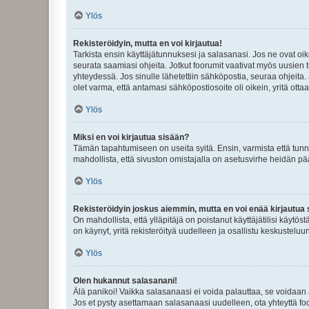
Ylös
Rekisteröidyin, mutta en voi kirjautua!
Tarkista ensin käyttäjätunnuksesi ja salasanasi. Jos ne ovat oik
seurata saamiasi ohjeita. Jotkut foorumit vaativat myös uusien tu
yhteydessä. Jos sinulle lähetettiin sähköpostia, seuraa ohjeita
olet varma, että antamasi sähköpostiosoite oli oikein, yritä ottaa
Ylös
Miksi en voi kirjautua sisään?
Tämän tapahtumiseen on useita syitä. Ensin, varmista että tunnuk
mahdollista, että sivuston omistajalla on asetusvirhe heidän pää
Ylös
Rekisteröidyin joskus aiemmin, mutta en voi enää kirjautua 
On mahdollista, että ylläpitäjä on poistanut käyttäjätilisi käytö
on käynyt, yritä rekisteröityä uudelleen ja osallistu keskusteluu
Ylös
Olen hukannut salasanani!
Älä panikoi! Vaikka salasanaasi ei voida palauttaa, se voidaan 
Jos et pysty asettamaan salasanaasi uudelleen, ota yhteyttä foo