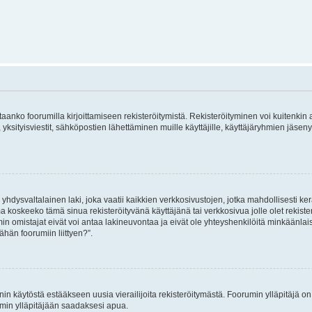
vitaanko foorumilla kirjoittamiseen rekisteröitymistä. Rekisteröityminen voi kuitenkin
 yksityisviestit, sähköpostien lähettäminen muille käyttäjille, käyttäjäryhmien jäs
hdysvaltalainen laki, joka vaatii kaikkien verkkosivustojen, jotka mahdollisesti kerää
a koskeeko tämä sinua rekisteröityvänä käyttäjänä tai verkkosivua jolle olet rekis
 omistajat eivät voi antaa lakineuvontaa ja eivät ole yhteyshenkilöitä minkäänla
ähän foorumiin liittyen?”.
nin käytöstä estääkseen uusia vierailijoita rekisteröitymästä. Foorumin ylläpitäjä on v
umin ylläpitäjään saadaksesi apua.