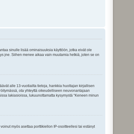
 antaa sinulle lisää ominaisuuksia käyttöön, jotka eivät ole
enyys jne. Siihen menee aikaa vain muutamia hetkiä, joten se on
vät alle 13-vuotiailta tietoja, hankkia huoltajan kirjallisen
teröitymässä, ota yhteyttä oikeudelliseen neuvonantajaan
isissa lakiasioissa, lukuunottamatta kysymystä “Keneen minun
oinut myös asettaa porttikiellon IP-osoitteellesi tai estänyt