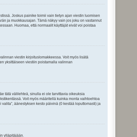
tissä. Joskus painike toimii vain tietyn ajan viestin luomisen
umäärän ja muokkausajan. Tämä näkyy vain jos joku on vastannut
tessaan. Huomaa, että normaalit käyttäjät eivät voi poistaa
valinnan viestin kirjoituslomakkeessa. Voit myös lisätä
isen yksittäiseen viestiin poistamalla valinnan
 tätä välilehteä, sinulla ei ole tarvittavia oikeuksia
 tekstikentässä. Voit myös määritellä kuinka monta vaihtoehtoa
 valita”, äänestyksen kesto päivinä (0 kestää loputtomasti) ja
n ylläpitäjään.