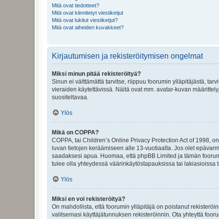
Mitä ovat tiedotteet?
Mitä ovat kiinnitetyt viestiketjut
Mitä ovat lukitut viestiketjut?
Mitä ovat aiheiden kuvakkeet?
Kirjautumisen ja rekisteröitymisen ongelmat
Miksi minun pitää rekisteröityä?
Sinun ei välttämättä tarvitse, riippuu foorumin ylläpitäjästä, tar
vieraiden käytettävissä. Näitä ovat mm. avatar-kuvan määrittely,
suositeltavaa.
Ylös
Mikä on COPPA?
COPPA, tai Children’s Online Privacy Protection Act of 1998, on y
luvan tietojen keräämiseen alle 13-vuotiaalta. Jos olet epävarm
saadaksesi apua. Huomaa, että phpBB Limited ja tämän foorumin
tulee olla yhteydessä väärinkäytöstapauksissa tai lakiasioissa t
Ylös
Miksi en voi rekisteröityä?
On mahdollista, että foorumin ylläpitäjä on poistanut rekisteröin
valitsemasi käyttäjätunnuksen rekisteröinnin. Ota yhteyttä foor