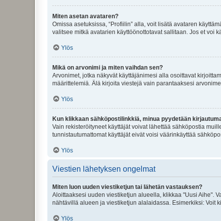
Miten asetan avataren?
Omissa asetuksissa, “Profiilin” alla, voit lisätä avataren käyttä
valitsee mitkä avatarien käyttöönottotavat sallitaan. Jos et voi k
Ylös
Mikä on arvonimi ja miten vaihdan sen?
Arvonimet, jotka näkyvät käyttäjänimesi alla osoittavat kirjoittam
määrittelemiä. Älä kirjoita viestejä vain parantaaksesi arvonimeäs
Ylös
Kun klikkaan sähköpostilinkkiä, minua pyydetään kirjautum
Vain rekisteröityneet käyttäjät voivat lähettää sähköpostia muil
tunnistautumattomat käyttäjät eivät voisi väärinkäyttää sähköpo
Ylös
Viestien lähetyksen ongelmat
Miten luon uuden viestiketjun tai lähetän vastauksen?
Aloittaaksesi uuden viestiketjun alueella, klikkaa "Uusi Aihe". Va
nähtävillä alueen ja viestiketjun alalaidassa. Esimerkiksi: Voit kir
Ylös