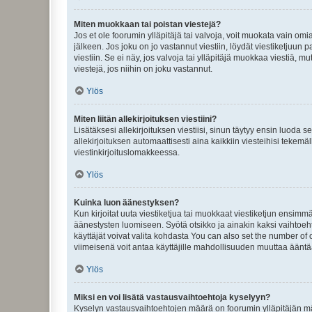
Miten muokkaan tai poistan viestejä?
Jos et ole foorumin ylläpitäjä tai valvoja, voit muokata vain om
jälkeen. Jos joku on jo vastannut viestiin, löydät viestiketjuu
viestiin. Se ei näy, jos valvoja tai ylläpitäjä muokkaa viestiä,
viestejä, jos niihin on joku vastannut.
Ylös
Miten liitän allekirjoituksen viestiini?
Lisätäksesi allekirjoituksen viestiisi, sinun täytyy ensin luoda s
allekirjoituksen automaattisesti aina kaikkiin viesteihisi tekemäl
viestinkirjoituslomakkeessa.
Ylös
Kuinka luon äänestyksen?
Kun kirjoitat uuta viestiketjua tai muokkaat viestiketjun ensimmäi
äänestysten luomiseen. Syötä otsikko ja ainakin kaksi vaihtoehto
käyttäjät voivat valita kohdasta You can also set the number of
viimeisenä voit antaa käyttäjille mahdollisuuden muuttaa ääntä
Ylös
Miksi en voi lisätä vastausvaihtoehtoja kyselyyn?
Kyselyn vastausvaihtoehtojen määrä on foorumin ylläpitäjän määr