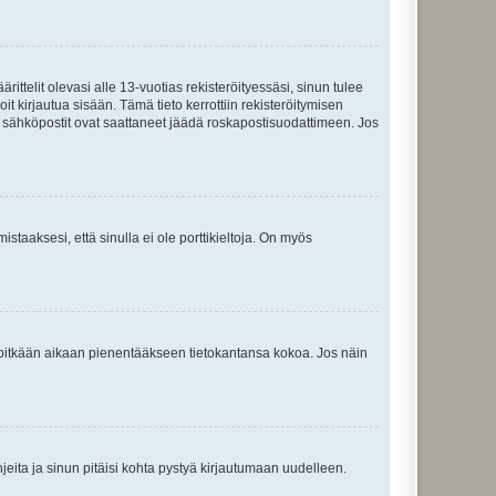
ttelit olevasi alle 13-vuotias rekisteröityessäsi, sinun tulee
it kirjautua sisään. Tämä tieto kerrottiin rekisteröitymisen
ai sähköpostit ovat saattaneet jäädä roskapostisuodattimeen. Jos
staaksesi, että sinulla ei ole porttikieltoja. On myös
neet pitkään aikaan pienentääkseen tietokantansa kokoa. Jos näin
jeita ja sinun pitäisi kohta pystyä kirjautumaan uudelleen.