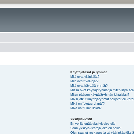
Käyttäjätasot ja ryhmät
Mitä ovat ylläpitäjät?
Mitä ovatr valvojat?
Mitä ovat käyttäjäryhmät?
Missä ovat käyttäjäryhmät ja miten liityn sel
Miten pääsen käyttäjäryhmän johtajaksi?
Miksi jotkut käyttäjäryhmät näkyvät eri värei
Mikä on “oletusryhmä”?
Mikä on “Tiimi” linkki?
Yksityisviestit
En voi lähettää yksityisviestejä!
Saan yksityisviestejä joita en halua!
Olen saanut roskapostia tai väärinkäytöksiä s