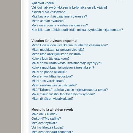
Ajat ovat väärin!
Vaihdoin aikavyöhykkeen ja kellonaika on silti väärin!
Kieleni ei ole valittavana!
Mitä kuvia on käyttäjänimeni vieressä?
Miten asetan avataren?
Mikä on arvonimi ja miten vaihdan sen?
Kun klikkaan sähköpostilinkkiä, minua pyydetään kirjautumaan?
Viestien lähetyksen ongelmat
Miten luon uuden viestiketjun tai lähetän vastauksen?
Miten muokkaan tai poistan viestejä?
Miten liitän allekirjoituksen viestiini?
Kuinka luon äänestyksen?
Miksi en voi lisätä vastausvaihtoehtoja kyselyyn?
Kuinka muokkaan tai poistan äänestyksen?
Miksi en pääse alueelle?
Miksi en voi liittää tiedostoja?
Miksi sain varoituksen?
Miten ilmoitan viestin valvojalle?
Mitä “Tallenna”-painike viestin kirjoittamisessa tekee?
Miksi minun viestini tarvitsee hyväksynnän?
Miten tönäisen viestiketjuani?
Muotoilu ja aiheiden tyypit
Mikä on BBCode?
Onko HTML sallittu?
Mitä ovat hymiöt?
Voinko lähettää kuvia?
Mitä ovat globaalit tiedotteet?