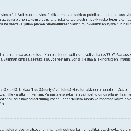
ia viestejäsi. Voit muokata viestiä klikkaamalla muokkaa-painiketta haluamassasi vies
n palatessasi pienen tekstin viestisi alla, joka kertoo viestin muokkauskertojen luk
 mutta he saattavat jättää pienen huomautuksen viestin muokkaamisen syistä niin halu
ellainen omissa asetuksissa. Kun olet luonut sellaisen, voit valita
Lisää allekirjoitus
-
lä valinnan omissa asetuksissa. Jos teet niin, voit silti estää allekirjoituksen liittäm
stä viestiä, klikkaa "Luo äänestys"-välilehteä viestilomakkeen alapuolella. Jos et näe
a niille varattuihin kenttiin. Varmista että jokainen vaihtoehto on omalla rivillään
 options users may select during voting under “Kuinka monta vaihtoehtoa käyttäjä voi
än.
ittelemä. Jos tarvitset enemmän vaihtoehtoja kuin on sallittu, ota yhteyttä foorumi