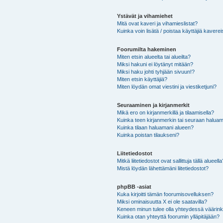
Ystävät ja vihamiehet
Mitä ovat kaveri ja vihamieslistat?
Kuinka voin lisätä / poistaa käyttäjiä kaverei
Foorumilta hakeminen
Miten etsin alueelta tai alueilta?
Miksi hakuni ei löytänyt mitään?
Miksi haku johti tyhjään sivuun!?
Miten etsin käyttäjiä?
Miten löydän omat viestini ja viestiketjuni?
Seuraaminen ja kirjanmerkit
Mikä ero on kirjanmerkillä ja tilaamisella?
Kuinka teen kirjanmerkin tai seuraan haluam
Kuinka tilaan haluamani alueen?
Kuinka poistan tilaukseni?
Liitetiedostot
Mitkä liitetiedostot ovat sallittuja tällä alueell
Mistä löydän lähettämäni liitetiedostot?
phpBB -asiat
Kuka kirjoitti tämän foorumisovelluksen?
Miksi ominaisuutta X ei ole saatavilla?
Keneen minun tulee olla yhteydessä väärinkäy
Kuinka otan yhteyttä foorumin ylläpitäjään?