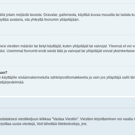
mällä jotain neljästä tavasta: Gravatar, galleriasta, käyttää kuvaa muualta tai ladata
äyttää avataria, ota yhteyttä foorumin ylläpitäjään.
iesi viestien määrän tai tietyt käyttäjät, kuten ylläpitäjät tai valvojat. Yleensä et vo
i. Useimmat foorumit eivät siedä tätä ja valvojat tai ylläpitäjät voivat yksinkertaise
aan?
le käyttäjille sisäänrakennetulla sähköpostilomakkeella ja vain jos ylläpitäjä sallii
stijärjestelmää.
stataksesi viestiketjuun klikkaa "Vastaa Viestiin". Viestien kirjoittaminen voi vaatia
joittaa uusia viestejä, Voit lähettää liitetiedostoja, jne.