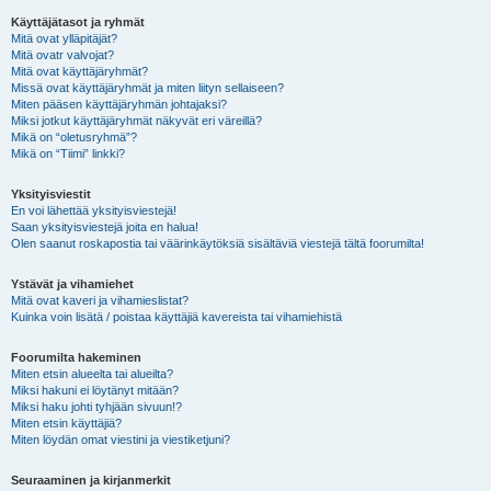
Käyttäjätasot ja ryhmät
Mitä ovat ylläpitäjät?
Mitä ovatr valvojat?
Mitä ovat käyttäjäryhmät?
Missä ovat käyttäjäryhmät ja miten liityn sellaiseen?
Miten pääsen käyttäjäryhmän johtajaksi?
Miksi jotkut käyttäjäryhmät näkyvät eri väreillä?
Mikä on “oletusryhmä”?
Mikä on “Tiimi” linkki?
Yksityisviestit
En voi lähettää yksityisviestejä!
Saan yksityisviestejä joita en halua!
Olen saanut roskapostia tai väärinkäytöksiä sisältäviä viestejä tältä foorumilta!
Ystävät ja vihamiehet
Mitä ovat kaveri ja vihamieslistat?
Kuinka voin lisätä / poistaa käyttäjiä kavereista tai vihamiehistä
Foorumilta hakeminen
Miten etsin alueelta tai alueilta?
Miksi hakuni ei löytänyt mitään?
Miksi haku johti tyhjään sivuun!?
Miten etsin käyttäjiä?
Miten löydän omat viestini ja viestiketjuni?
Seuraaminen ja kirjanmerkit