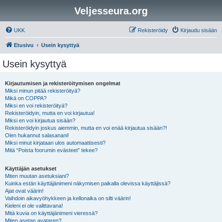
Veljesseura.org
UKK
Rekisteröidy
Kirjaudu sisään
Etusivu
Usein kysyttyä
Usein kysyttyä
Kirjautumisen ja rekisteröitymisen ongelmat
Miksi minun pitää rekisteröityä?
Mikä on COPPA?
Miksi en voi rekisteröityä?
Rekisteröidyin, mutta en voi kirjautua!
Miksi en voi kirjautua sisään?
Rekisteröidyin joskus aiemmin, mutta en voi enää kirjautua sisään?!
Olen hukannut salasanani!
Miksi minut kirjataan ulos automaattisesti?
Mitä “Poista foorumin evästeet” tekee?
Käyttäjän asetukset
Miten muutan asetuksiani?
Kuinka estän käyttäjänimeni näkymisen paikalla olevissa käyttäjissä?
Ajat ovat väärin!
Vaihdoin aikavyöhykkeen ja kellonaika on silti väärin!
Kieleni ei ole valittavana!
Mitä kuvia on käyttäjänimeni vieressä?
Miten asetan avataren?