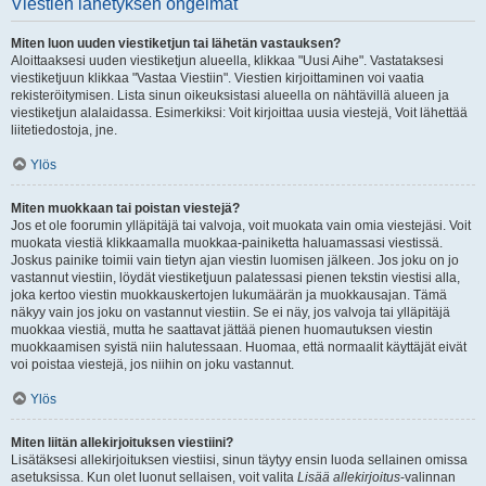
Viestien lähetyksen ongelmat
Miten luon uuden viestiketjun tai lähetän vastauksen?
Aloittaaksesi uuden viestiketjun alueella, klikkaa "Uusi Aihe". Vastataksesi
viestiketjuun klikkaa "Vastaa Viestiin". Viestien kirjoittaminen voi vaatia
rekisteröitymisen. Lista sinun oikeuksistasi alueella on nähtävillä alueen ja
viestiketjun alalaidassa. Esimerkiksi: Voit kirjoittaa uusia viestejä, Voit lähettää
liitetiedostoja, jne.
Ylös
Miten muokkaan tai poistan viestejä?
Jos et ole foorumin ylläpitäjä tai valvoja, voit muokata vain omia viestejäsi. Voit
muokata viestiä klikkaamalla muokkaa-painiketta haluamassasi viestissä.
Joskus painike toimii vain tietyn ajan viestin luomisen jälkeen. Jos joku on jo
vastannut viestiin, löydät viestiketjuun palatessasi pienen tekstin viestisi alla,
joka kertoo viestin muokkauskertojen lukumäärän ja muokkausajan. Tämä
näkyy vain jos joku on vastannut viestiin. Se ei näy, jos valvoja tai ylläpitäjä
muokkaa viestiä, mutta he saattavat jättää pienen huomautuksen viestin
muokkaamisen syistä niin halutessaan. Huomaa, että normaalit käyttäjät eivät
voi poistaa viestejä, jos niihin on joku vastannut.
Ylös
Miten liitän allekirjoituksen viestiini?
Lisätäksesi allekirjoituksen viestiisi, sinun täytyy ensin luoda sellainen omissa
asetuksissa. Kun olet luonut sellaisen, voit valita
Lisää allekirjoitus
-valinnan