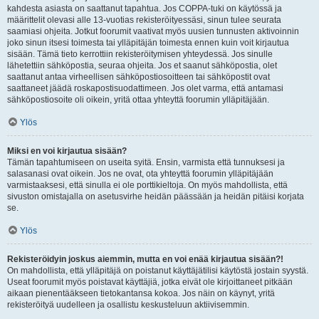
kahdesta asiasta on saattanut tapahtua. Jos COPPA-tuki on käytössä ja
määrittelit olevasi alle 13-vuotias rekisteröityessäsi, sinun tulee seurata
saamiasi ohjeita. Jotkut foorumit vaativat myös uusien tunnusten aktivoinnin
joko sinun itsesi toimesta tai ylläpitäjän toimesta ennen kuin voit kirjautua
sisään. Tämä tieto kerrottiin rekisteröitymisen yhteydessä. Jos sinulle
lähetettiin sähköpostia, seuraa ohjeita. Jos et saanut sähköpostia, olet
saattanut antaa virheellisen sähköpostiosoitteen tai sähköpostit ovat
saattaneet jäädä roskapostisuodattimeen. Jos olet varma, että antamasi
sähköpostiosoite oli oikein, yritä ottaa yhteyttä foorumin ylläpitäjään.
Ylös
Miksi en voi kirjautua sisään?
Tämän tapahtumiseen on useita syitä. Ensin, varmista että tunnuksesi ja
salasanasi ovat oikein. Jos ne ovat, ota yhteyttä foorumin ylläpitäjään
varmistaaksesi, että sinulla ei ole porttikieltoja. On myös mahdollista, että
sivuston omistajalla on asetusvirhe heidän päässään ja heidän pitäisi korjata
se.
Ylös
Rekisteröidyin joskus aiemmin, mutta en voi enää kirjautua sisään?!
On mahdollista, että ylläpitäjä on poistanut käyttäjätilisi käytöstä jostain syystä.
Useat foorumit myös poistavat käyttäjiä, jotka eivät ole kirjoittaneet pitkään
aikaan pienentääkseen tietokantansa kokoa. Jos näin on käynyt, yritä
rekisteröityä uudelleen ja osallistu keskusteluun aktiivisemmin.