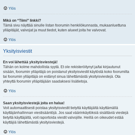
Ylös
Mikä on “Tiimi” linkki?
Tämä sivu näyttää sinulle listan foorumin henkilökunnasta, mukaanluettuna
ylläpitäjät, valvojat ja muut tiedot, kuten alueet joita he valvovat.
Ylös
Yksityisviestit
En voi lähettää yksityisviestejä!
Tähän on kolme mahdollista syytä. Et ole rekisteröitynyt ja/tai kirjautunut
sisään, foorumin ylläpitäjä on poistanut yksityisviestit käytöstä koko foorumilta
tai foorumin ylläpitäjä on estänyt sinua lähettämästä yksityisviestejä. Ota
yhteyttä foorumin ylläpitäjään saadaksesi lisätietoja.
Ylös
Saan yksityisviestejä joita en halua!
Voit automaattisesti poistaa yksityisviestit tietyltä käyttäjältä käyttämällä
käyttäjänhallinnan viestisääntöjä. Jos saat väärinkäytöksiä sisältäviä viestejä
tietyltä käyttäjältä, voit raportoida viestit valvojille. Heillä on oikeudet estää
käyttäjiä lähettämästä yksityisviestejä.
Ylös