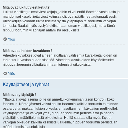
Mitä ovat lukitut viestiketjut?
Lukitut viestiketjut ovat viestiketjuja, joihin ei voi enää lähettää vastauksia ja
mahdolliset kyselyt joita viestiketjussa oli, ovat päättyneet automaattisesti.
Viestiketjuja voidaan lukita useista syistä ylläpitäjän tai foorumin valvojan
toimesta. Saatat myös pystyä lukitsemaan oman viestiketjusi, mutta tämä
riippuu foorumin ylläpitäjän antamista oikeuksista.
Ylös
Mitä ovat aiheiden kuvakkeet?
Aiheiden kuvakkeet ovat aiheen aloittajan valitsemia kuvakkeita joiden on
tarkoitus kuvastaa niiden sisältöä. Aiheiden kuvakkeiden käyttöoikeudet
riippuvat foorumin ylläpitäjän määrittelemistä oikeuksista.
Ylös
Käyttäjätasot ja ryhmät
Mitä ovat ylläpitäjät?
Ylläpitäjät ovat jäseniä joille on annettu korkeimman tason kontrolli koko
foorumiin. Nämä jäsenet voivat hallita foorumin kaikkia foorumin toiminnan
osa-alueita, mukaan lukien oikeuksien asettaminen, käyttäjien porttikiellot,
käyttäjäryhmät ja valvojat yms., riippuen foorumin perustajasta ja hänen
ylläpitäjille määrittelemistä oikeuksista. Heillä saattaa olla myös täydet
valvojan oikeudet kaikilla keskustelualueilla, riippuen foorumin perustajan
määrittelemistä asetuksista.