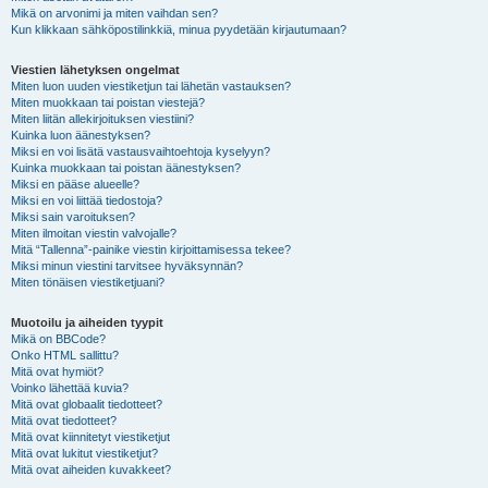
Mikä on arvonimi ja miten vaihdan sen?
Kun klikkaan sähköpostilinkkiä, minua pyydetään kirjautumaan?
Viestien lähetyksen ongelmat
Miten luon uuden viestiketjun tai lähetän vastauksen?
Miten muokkaan tai poistan viestejä?
Miten liitän allekirjoituksen viestiini?
Kuinka luon äänestyksen?
Miksi en voi lisätä vastausvaihtoehtoja kyselyyn?
Kuinka muokkaan tai poistan äänestyksen?
Miksi en pääse alueelle?
Miksi en voi liittää tiedostoja?
Miksi sain varoituksen?
Miten ilmoitan viestin valvojalle?
Mitä “Tallenna”-painike viestin kirjoittamisessa tekee?
Miksi minun viestini tarvitsee hyväksynnän?
Miten tönäisen viestiketjuani?
Muotoilu ja aiheiden tyypit
Mikä on BBCode?
Onko HTML sallittu?
Mitä ovat hymiöt?
Voinko lähettää kuvia?
Mitä ovat globaalit tiedotteet?
Mitä ovat tiedotteet?
Mitä ovat kiinnitetyt viestiketjut
Mitä ovat lukitut viestiketjut?
Mitä ovat aiheiden kuvakkeet?