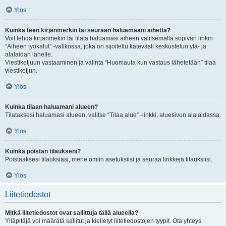
Ylös
Kuinka teen kirjanmerkin tai seuraan haluamaani aihetta?
Voit tehdä kirjanmekin tai tilata haluamasi aiheen valitsemalla sopivan linkin
“Aiheen työkalut” -valikossa, joka on sijoitettu kätevästi keskustelun ylä- ja
alalaidan lähelle.
Viestiketjuun vastaaminen ja valinta “Huomauta kun vastaus lähetetään” tilaa
viestiketjun.
Ylös
Kuinka tilaan haluamani alueen?
Tilataksesi haluamasi alueen, valitse “Tilaa alue” -linkki, aluesivun alalaidassa.
Ylös
Kuinka poistan tilaukseni?
Poistaaksesi tilauksiasi, mene omiin asetuksiisi ja seuraa linkkejä tilauksiisi.
Ylös
Liitetiedostot
Mitkä liitetiedostot ovat sallittuja tällä alueella?
Ylläpitäjä voi määrätä sallitut ja kielletyt liitetiedostojen tyypit. Ota yhteys