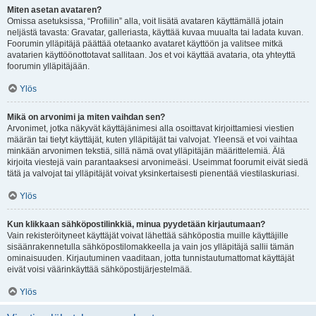
Miten asetan avataren?
Omissa asetuksissa, “Profiilin” alla, voit lisätä avataren käyttämällä jotain
neljästä tavasta: Gravatar, galleriasta, käyttää kuvaa muualta tai ladata kuvan.
Foorumin ylläpitäjä päättää otetaanko avataret käyttöön ja valitsee mitkä
avatarien käyttöönottotavat sallitaan. Jos et voi käyttää avataria, ota yhteyttä
foorumin ylläpitäjään.
Ylös
Mikä on arvonimi ja miten vaihdan sen?
Arvonimet, jotka näkyvät käyttäjänimesi alla osoittavat kirjoittamiesi viestien
määrän tai tietyt käyttäjät, kuten ylläpitäjät tai valvojat. Yleensä et voi vaihtaa
minkään arvonimen tekstiä, sillä nämä ovat ylläpitäjän määrittelemiä. Älä
kirjoita viestejä vain parantaaksesi arvonimeäsi. Useimmat foorumit eivät siedä
tätä ja valvojat tai ylläpitäjät voivat yksinkertaisesti pienentää viestilaskuriasi.
Ylös
Kun klikkaan sähköpostilinkkiä, minua pyydetään kirjautumaan?
Vain rekisteröityneet käyttäjät voivat lähettää sähköpostia muille käyttäjille
sisäänrakennetulla sähköpostilomakkeella ja vain jos ylläpitäjä sallii tämän
ominaisuuden. Kirjautuminen vaaditaan, jotta tunnistautumattomat käyttäjät
eivät voisi väärinkäyttää sähköpostijärjestelmää.
Ylös