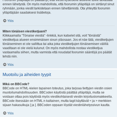
Foorumin ylläpitäjä on päättänyt, että viestit kyseiselle alueelle tulee tarkastaa
ennen lähetystä. On myös mahdollista, että foorumin ylläpitäjä on siirtänyt sinut
ryhmään, jonka viestit tarkistetaan ennen lähettämistä. Ota yhteyttä foorumin
ylläpitäjään saadaksesi lisätietoja.
Ylös
Miten tönäisen viestiketjuani?
Klikkaamalla “Tönaise viestiä” -linkkiä, kun katselet sitä, voit “tönäistä”
viestiketjua alueen ensimmäisen sivun yläosaan. Jos et näe tätä, viestiketjujen
tönäiseminen ei ole sallittua tai aika joka viestiketjujen tönäisemisen välillä
vaaditaan ei ole vielä kulunut. On myös mahdollista nostaa viestiketjua
vastaamalla siihen, mutta varmista että noudatat foorumin sääntöjä jos päätät
tehdä niin.
Ylös
Muotoilu ja aiheiden tyypit
Mikä on BBCode?
BBCode on HTML-kielen tapainen toteutus, joka tarjoaa tiettyjen viestin osien
muotoilumahdollisuuden. BBCoden käytöstä päättää ylläpitäjä, mutta se
voidaan ottaa pois käytöstä myös viestikohtaisesti viestin kirjoituslomakkeella.
BBCode itsessään on HTML:n kaltainen, mutta tagit käyttävät < ja > merkkien
sijaan hakasulkuja [ ja ]. BBCoden oppaan löydät viestinlähetyssivun kautta.
Ylös