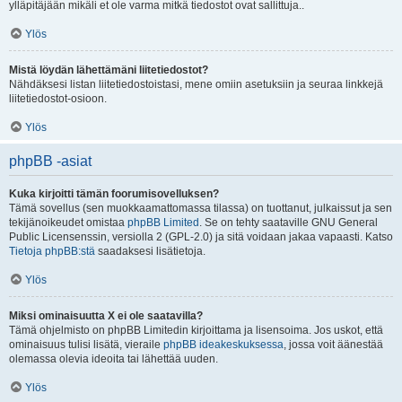
ylläpitäjään mikäli et ole varma mitkä tiedostot ovat sallittuja..
Ylös
Mistä löydän lähettämäni liitetiedostot?
Nähdäksesi listan liitetiedostoistasi, mene omiin asetuksiin ja seuraa linkkejä
liitetiedostot-osioon.
Ylös
phpBB -asiat
Kuka kirjoitti tämän foorumisovelluksen?
Tämä sovellus (sen muokkaamattomassa tilassa) on tuottanut, julkaissut ja sen
tekijänoikeudet omistaa
phpBB Limited
. Se on tehty saataville GNU General
Public Licensenssin, versiolla 2 (GPL-2.0) ja sitä voidaan jakaa vapaasti. Katso
Tietoja phpBB:stä
saadaksesi lisätietoja.
Ylös
Miksi ominaisuutta X ei ole saatavilla?
Tämä ohjelmisto on phpBB Limitedin kirjoittama ja lisensoima. Jos uskot, että
ominaisuus tulisi lisätä, vieraile
phpBB ideakeskuksessa
, jossa voit äänestää
olemassa olevia ideoita tai lähettää uuden.
Ylös