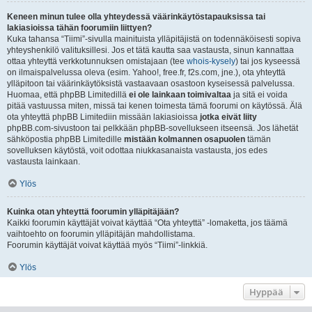
Keneen minun tulee olla yhteydessä väärinkäytöstapauksissa tai
lakiasioissa tähän foorumiin liittyen?
Kuka tahansa “Tiimi”-sivulla mainituista ylläpitäjistä on todennäköisesti sopiva
yhteyshenkilö valituksillesi. Jos et tätä kautta saa vastausta, sinun kannattaa
ottaa yhteyttä verkkotunnuksen omistajaan (tee
whois-kysely
) tai jos kyseessä
on ilmaispalvelussa oleva (esim. Yahoo!, free.fr, f2s.com, jne.), ota yhteyttä
ylläpitoon tai väärinkäytöksistä vastaavaan osastoon kyseisessä palvelussa.
Huomaa, että phpBB Limitedillä
ei ole lainkaan toimivaltaa
ja sitä ei voida
pitää vastuussa miten, missä tai kenen toimesta tämä foorumi on käytössä. Älä
ota yhteyttä phpBB Limitediin missään lakiasioissa
jotka eivät liity
phpBB.com-sivustoon tai pelkkään phpBB-sovellukseen itseensä. Jos lähetät
sähköpostia phpBB Limitedille
mistään kolmannen osapuolen
tämän
sovelluksen käytöstä, voit odottaa niukkasanaista vastausta, jos edes
vastausta lainkaan.
Ylös
Kuinka otan yhteyttä foorumin ylläpitäjään?
Kaikki foorumin käyttäjät voivat käyttää “Ota yhteyttä” -lomaketta, jos täämä
vaihtoehto on foorumin ylläpitäjän mahdollistama.
Foorumin käyttäjät voivat käyttää myös “Tiimi”-linkkiä.
Ylös
Hyppää