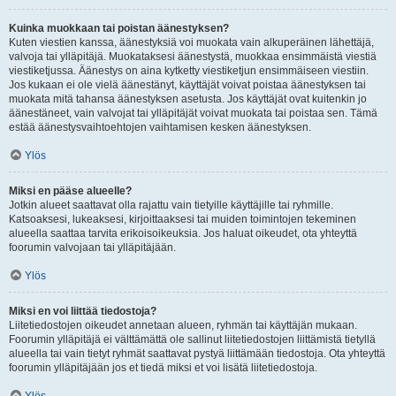
Kuinka muokkaan tai poistan äänestyksen?
Kuten viestien kanssa, äänestyksiä voi muokata vain alkuperäinen lähettäjä,
valvoja tai ylläpitäjä. Muokataksesi äänestystä, muokkaa ensimmäistä viestiä
viestiketjussa. Äänestys on aina kytketty viestiketjun ensimmäiseen viestiin.
Jos kukaan ei ole vielä äänestänyt, käyttäjät voivat poistaa äänestyksen tai
muokata mitä tahansa äänestyksen asetusta. Jos käyttäjät ovat kuitenkin jo
äänestäneet, vain valvojat tai ylläpitäjät voivat muokata tai poistaa sen. Tämä
estää äänestysvaihtoehtojen vaihtamisen kesken äänestyksen.
Ylös
Miksi en pääse alueelle?
Jotkin alueet saattavat olla rajattu vain tietyille käyttäjille tai ryhmille.
Katsoaksesi, lukeaksesi, kirjoittaaksesi tai muiden toimintojen tekeminen
alueella saattaa tarvita erikoisoikeuksia. Jos haluat oikeudet, ota yhteyttä
foorumin valvojaan tai ylläpitäjään.
Ylös
Miksi en voi liittää tiedostoja?
Liitetiedostojen oikeudet annetaan alueen, ryhmän tai käyttäjän mukaan.
Foorumin ylläpitäjä ei välttämättä ole sallinut liitetiedostojen liittämistä tietyllä
alueella tai vain tietyt ryhmät saattavat pystyä liittämään tiedostoja. Ota yhteyttä
foorumin ylläpitäjään jos et tiedä miksi et voi lisätä liitetiedostoja.