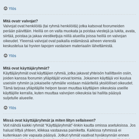
Ylös
Mitä ovatr valvojat?
Valvojat ovat henkilöitä (tai ryhmä henkilöitä) jotka katsovat foorumeiden
perään päivittäin. Heillä on on valta muokata ja poistaa viestejä ja lukita, avata,
siirtää, poistaa ja jakaa viestiketjuja niillä alueilla joissa heillä on valvojan
oikeudet. Yleensä valvojat ovat paikalla estämässä aiheen vierestä
keskustelua tai hyvien tapojen vastaisen materiaalin lähettämistä.
Ylös
Mitä ovat käyttäjäryhmät?
Käyttäjäryhmät ovat käyttäjien ryhmiä, jotka jakavat yhteisön hallittaviin osiin,
joiden kanssa foorumin ylläpitäjät voivat toimia. Jokainen käyttäjä voi kuulua
useisiin ryhmiin ja jokaiselle ryhmälle voidaan määritellä yksilölliset oikeudet.
Tämä tarjoaa ylläpitäjille helpon tavan muuttaa käyttäjien oikeuksia useille
käyttäjille kerralla, kuten muuttaa valvojien oikeuksia tai hallita pääsyä
suljetulle alueelle.
Ylös
Missä ovat käyttäjäryhmät ja miten liityn sellaiseen?
Voit nähdä kaikki ryhmät “Käyttäjäryhmät”-linkin kautta omissa asetuksissa. Jos
haluat liittyä yhteen, klikkaa vastaavaa painiketta. Kaikissa ryhmissä ei
kuitenkaan ole vapaata pääsyä. Jotkut ryhmät vaativat hyväksynnän ennen