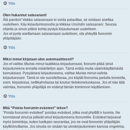
Ylös
Olen hukannut salasanani!
Älä panikoi! Vaikka salasanaasi ei voida palauttaa, se voidaan asettaa
uudelleen. Käy kirjautumissivulla ja klikkaa
Unohdin salasanani
. Seuraa
ohjeita ja sinun pitäisi kohta pystyä kirjautumaan uudelleen.
Jos et pysty asettamaan salasanaasi uudelleen, ota yhteyttä foorumin
ylläpitäjään.
Ylös
Miksi minut kirjataan ulos automaattisesti?
Jos et valitse
Muista minut
-laatikkoa kirjautuessasi, foorumi pitää sinut
kirjautuneena ennalta määritellyn ajan. Tämä estää muita väärinkäyttämästä
tunnuksiasi. Pysyäksesi kirjautuneena, valitse
Muista minut
-valinta
kirjautuessasi. Tämä ei ole suositeltavaa, jos käytät foorumia jaetulta koneelta,
esim. kirjastossa, nettikahvilassa tai koulun tietokoneluokassa. Jos et näe tätä
valintaa, foorumin ylläpitäjä on estänyt tämän toiminnon käyttämisen.
Ylös
Mitä “Poista foorumin evästeet” tekee?
“Poista foorumin evästeet” poistaa evästeet, jotka ovat phpBB:n luomia. Ne
tunnistavat sinut ja pitävät sinut kirjautuneena foorumille. Evästeet tarjoavat
myös toimintoja, kuten luettujen seurantaa, jos ne ovat foorumin ylläpitäjän
käyttöönottamia. Jos sinulla on sisään tai uloskirjautumisen kanssa ongelmia,