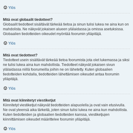
Ylös
Mitä ovat globaalit tiedotteet?
Globaalit tiedotteet sisältävät tärkeää tietoa ja sinun tulisi lukea ne aina kun on
mahdolista. Ne näkyvät jokaisen alueen ylälaidassa ja omissa asetuksissa.
Globaalien tiedotteiden oikeudet myöntää foorumin ylläpitäjä.
Ylös
Mitä ovat tiedotteet?
Tiedotteet usein sisältävät tärkeää tietoa foorumista jota olet lukemassa ja siksi
ne tulisi lukea aina kun mahdollista. Tiedotteet näkyvät jokaisen sivun
ylälaidassa niillä foorumeilla joihin ne on lähetetty. Kuten globaalien
tiedotteiden kohdalla, tiedotteiden lähettämisen oikeudet antaa foorumin
ylläpitäjä.
Ylös
Mitä ovat kiinnitetyt viestiketjut
Kiinnitetyt viestiketjut näkyvät tiedotteiden alapuolella ja ovat vain etusivulla.
Ne ovat yleensä aika tärkeitä, joten sinun tulisi lukea ne aina kun mahdollista.
Kuten tiedotteiden ja globaalien tiedotteiden kanssa, viestiketjujen
kiinnittämisen oikeudet määrittelee foorumin ylläpitäjä.
Ylös