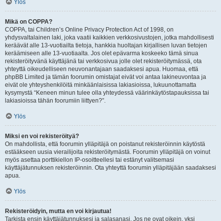
Ylös
Mikä on COPPA?
COPPA, tai Children’s Online Privacy Protection Act of 1998, on
yhdysvaltalainen laki, joka vaatii kaikkien verkkosivustojen, jotka mahdollisesti
keräävät alle 13-vuotiailta tietoja, hankkia huoltajan kirjallisen luvan tietojen
keräämiseen alle 13-vuotiaalta. Jos olet epävarma koskeeko tämä sinua
rekisteröityvänä käyttäjänä tai verkkosivua jolle olet rekisteröitymässä, ota
yhteyttä oikeudelliseen neuvonantajaan saadaksesi apua. Huomaa, että
phpBB Limited ja tämän foorumin omistajat eivät voi antaa lakineuvontaa ja
eivät ole yhteyshenkilöitä minkäänlaisissa lakiasioissa, lukuunottamatta
kysymystä “Keneen minun tulee olla yhteydessä väärinkäytöstapauksissa tai
lakiasioissa tähän foorumiin liittyen?”.
Ylös
Miksi en voi rekisteröityä?
On mahdollista, että foorumin ylläpitäjä on poistanut rekisteröinnin käytöstä
estääkseen uusia vierailijoita rekisteröitymästä. Foorumin ylläpitäjä on voinut
myös asettaa porttikiellon IP-osoitteellesi tai estänyt valitsemasi
käyttäjätunnuksen rekisteröinnin. Ota yhteyttä foorumin ylläpitäjään saadaksesi
apua.
Ylös
Rekisteröidyin, mutta en voi kirjautua!
Tarkista ensin käyttäjätunnuksesi ja salasanasi. Jos ne ovat oikein, yksi