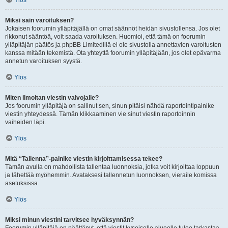
Ylös
Miksi sain varoituksen?
Jokaisen foorumin ylläpitäjällä on omat säännöt heidän sivustollensa. Jos olet
rikkonut sääntöä, voit saada varoituksen. Huomioi, että tämä on foorumin
ylläpitäjän päätös ja phpBB Limitedillä ei ole sivustolla annettavien varoitusten
kanssa mitään tekemistä. Ota yhteyttä foorumin ylläpitäjään, jos olet epävarma
annetun varoituksen syystä.
Ylös
Miten ilmoitan viestin valvojalle?
Jos foorumin ylläpitäjä on sallinut sen, sinun pitäisi nähdä raportointipainike
viestin yhteydessä. Tämän klikkaaminen vie sinut viestin raportoinnin
vaiheiden läpi.
Ylös
Mitä “Tallenna”-painike viestin kirjoittamisessa tekee?
Tämän avulla on mahdollista tallentaa luonnoksia, jotka voit kirjoittaa loppuun
ja lähettää myöhemmin. Avataksesi tallennetun luonnoksen, vieraile komissa
asetuksissa.
Ylös
Miksi minun viestini tarvitsee hyväksynnän?