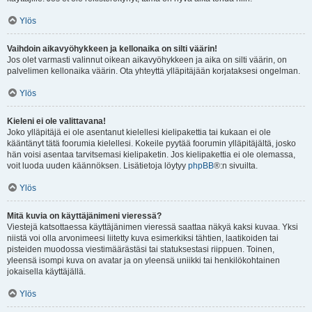
Ylös
Vaihdoin aikavyöhykkeen ja kellonaika on silti väärin!
Jos olet varmasti valinnut oikean aikavyöhykkeen ja aika on silti väärin, on
palvelimen kellonaika väärin. Ota yhteyttä ylläpitäjään korjataksesi ongelman.
Ylös
Kieleni ei ole valittavana!
Joko ylläpitäjä ei ole asentanut kielellesi kielipakettia tai kukaan ei ole
kääntänyt tätä foorumia kielellesi. Kokeile pyytää foorumin ylläpitäjältä, josko
hän voisi asentaa tarvitsemasi kielipaketin. Jos kielipakettia ei ole olemassa,
voit luoda uuden käännöksen. Lisätietoja löytyy
phpBB
®:n sivuilta.
Ylös
Mitä kuvia on käyttäjänimeni vieressä?
Viestejä katsottaessa käyttäjänimen vieressä saattaa näkyä kaksi kuvaa. Yksi
niistä voi olla arvonimeesi liitetty kuva esimerkiksi tähtien, laatikoiden tai
pisteiden muodossa viestimäärästäsi tai statuksestasi riippuen. Toinen,
yleensä isompi kuva on avatar ja on yleensä uniikki tai henkilökohtainen
jokaisella käyttäjällä.
Ylös