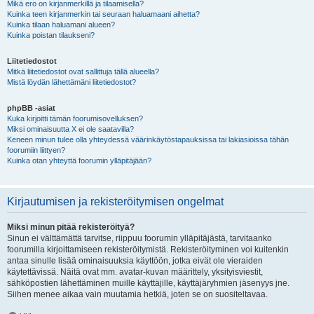
Mikä ero on kirjanmerkillä ja tilaamisella?
Kuinka teen kirjanmerkin tai seuraan haluamaani aihetta?
Kuinka tilaan haluamani alueen?
Kuinka poistan tilaukseni?
Liitetiedostot
Mitkä liitetiedostot ovat sallittuja tällä alueella?
Mistä löydän lähettämäni liitetiedostot?
phpBB -asiat
Kuka kirjoitti tämän foorumisovelluksen?
Miksi ominaisuutta X ei ole saatavilla?
Keneen minun tulee olla yhteydessä väärinkäytöstapauksissa tai lakiasioissa tähän
foorumiin liittyen?
Kuinka otan yhteyttä foorumin ylläpitäjään?
Kirjautumisen ja rekisteröitymisen ongelmat
Miksi minun pitää rekisteröityä?
Sinun ei välttämättä tarvitse, riippuu foorumin ylläpitäjästä, tarvitaanko
foorumilla kirjoittamiseen rekisteröitymistä. Rekisteröityminen voi kuitenkin
antaa sinulle lisää ominaisuuksia käyttöön, jotka eivät ole vieraiden
käytettävissä. Näitä ovat mm. avatar-kuvan määrittely, yksityisviestit,
sähköpostien lähettäminen muille käyttäjille, käyttäjäryhmien jäsenyys jne.
Siihen menee aikaa vain muutamia hetkiä, joten se on suositeltavaa.