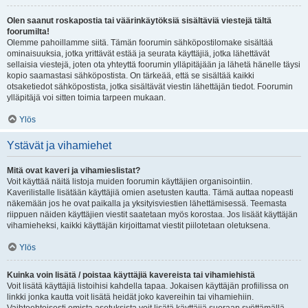
Olen saanut roskapostia tai väärinkäytöksiä sisältäviä viestejä tältä
foorumilta!
Olemme pahoillamme siitä. Tämän foorumin sähköpostilomake sisältää
ominaisuuksia, jotka yrittävät estää ja seurata käyttäjiä, jotka lähettävät
sellaisia viestejä, joten ota yhteyttä foorumin ylläpitäjään ja lähetä hänelle täysi
kopio saamastasi sähköpostista. On tärkeää, että se sisältää kaikki
otsaketiedot sähköpostista, jotka sisältävät viestin lähettäjän tiedot. Foorumin
ylläpitäjä voi sitten toimia tarpeen mukaan.
Ylös
Ystävät ja vihamiehet
Mitä ovat kaveri ja vihamieslistat?
Voit käyttää näitä listoja muiden foorumin käyttäjien organisointiin.
Kaverilistalle lisätään käyttäjiä omien asetusten kautta. Tämä auttaa nopeasti
näkemään jos he ovat paikalla ja yksityisviestien lähettämisessä. Teemasta
riippuen näiden käyttäjien viestit saatetaan myös korostaa. Jos lisäät käyttäjän
vihamieheksi, kaikki käyttäjän kirjoittamat viestit piilotetaan oletuksena.
Ylös
Kuinka voin lisätä / poistaa käyttäjiä kavereista tai vihamiehistä
Voit lisätä käyttäjiä listoihisi kahdella tapaa. Jokaisen käyttäjän profiilissa on
linkki jonka kautta voit lisätä heidät joko kavereihin tai vihamiehiin.