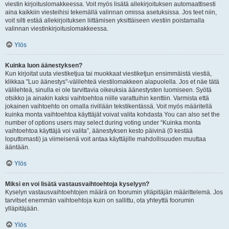
viestin kirjoituslomakkeessa. Voit myös lisätä allekirjoituksen automaattisesti
aina kaikkiin viesteihisi tekemällä valinnan omissa asetuksissa. Jos teet niin,
voit silti estää allekirjoituksen liittämisen yksittäiseen viestiin poistamalla
valinnan viestinkirjoituslomakkeessa.
Ylös
Kuinka luon äänestyksen?
Kun kirjoitat uuta viestiketjua tai muokkaat viestiketjun ensimmäistä viestiä,
klikkaa "Luo äänestys"-välilehteä viestilomakkeen alapuolella. Jos et näe tätä
välilehteä, sinulla ei ole tarvittavia oikeuksia äänestysten luomiseen. Syötä
otsikko ja ainakin kaksi vaihtoehtoa niille varattuihin kenttiin. Varmista että
jokainen vaihtoehto on omalla rivillään tekstikentässä. Voit myös määritellä
kuinka monta vaihtoehtoa käyttäjät voivat valita kohdasta You can also set the
number of options users may select during voting under “Kuinka monta
vaihtoehtoa käyttäjä voi valita”, äänestyksen kesto päivinä (0 kestää
loputtomasti) ja viimeisenä voit antaa käyttäjille mahdollisuuden muuttaa
ääntään.
Ylös
Miksi en voi lisätä vastausvaihtoehtoja kyselyyn?
Kyselyn vastausvaihtoehtojen määrä on foorumin ylläpitäjän määrittelemä. Jos
tarvitset enemmän vaihtoehtoja kuin on sallittu, ota yhteyttä foorumin
ylläpitäjään.
Ylös