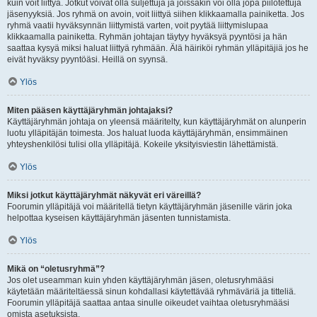
kuin voit liittyä. Jotkut voivat olla suljettuja ja joissakin voi olla jopa piilotettuja
jäsenyyksiä. Jos ryhmä on avoin, voit liittyä siihen klikkaamalla painiketta. Jos
ryhmä vaatii hyväksynnän liittymistä varten, voit pyytää liittymislupaa
klikkaamalla painiketta. Ryhmän johtajan täytyy hyväksyä pyyntösi ja hän
saattaa kysyä miksi haluat liittyä ryhmään. Älä häiriköi ryhmän ylläpitäjiä jos he
eivät hyväksy pyyntöäsi. Heillä on syynsä.
Ylös
Miten pääsen käyttäjäryhmän johtajaksi?
Käyttäjäryhmän johtaja on yleensä määritelty, kun käyttäjäryhmät on alunperin
luotu ylläpitäjän toimesta. Jos haluat luoda käyttäjäryhmän, ensimmäinen
yhteyshenkilösi tulisi olla ylläpitäjä. Kokeile yksityisviestin lähettämistä.
Ylös
Miksi jotkut käyttäjäryhmät näkyvät eri väreillä?
Foorumin ylläpitäjä voi määritellä tietyn käyttäjäryhmän jäsenille värin joka
helpottaa kyseisen käyttäjäryhmän jäsenten tunnistamista.
Ylös
Mikä on “oletusryhmä”?
Jos olet useamman kuin yhden käyttäjäryhmän jäsen, oletusryhmääsi
käytetään määriteltäessä sinun kohdallasi käytettävää ryhmäväriä ja titteliä.
Foorumin ylläpitäjä saattaa antaa sinulle oikeudet vaihtaa oletusryhmääsi
omista asetuksista.