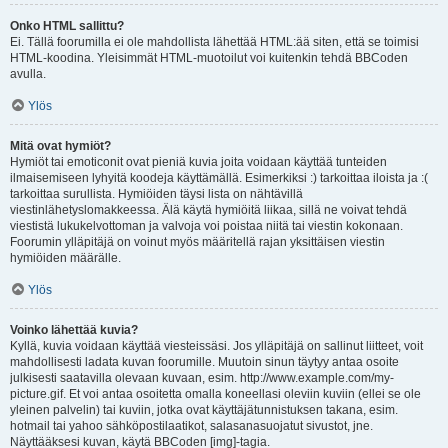
Onko HTML sallittu?
Ei. Tällä foorumilla ei ole mahdollista lähettää HTML:ää siten, että se toimisi
HTML-koodina. Yleisimmät HTML-muotoilut voi kuitenkin tehdä BBCoden
avulla.
Ylös
Mitä ovat hymiöt?
Hymiöt tai emoticonit ovat pieniä kuvia joita voidaan käyttää tunteiden
ilmaisemiseen lyhyitä koodeja käyttämällä. Esimerkiksi :) tarkoittaa iloista ja :(
tarkoittaa surullista. Hymiöiden täysi lista on nähtävillä
viestinlähetyslomakkeessa. Älä käytä hymiöitä liikaa, sillä ne voivat tehdä
viestistä lukukelvottoman ja valvoja voi poistaa niitä tai viestin kokonaan.
Foorumin ylläpitäjä on voinut myös määritellä rajan yksittäisen viestin
hymiöiden määrälle.
Ylös
Voinko lähettää kuvia?
Kyllä, kuvia voidaan käyttää viesteissäsi. Jos ylläpitäjä on sallinut liitteet, voit
mahdollisesti ladata kuvan foorumille. Muutoin sinun täytyy antaa osoite
julkisesti saatavilla olevaan kuvaan, esim. http://www.example.com/my-
picture.gif. Et voi antaa osoitetta omalla koneellasi oleviin kuviin (ellei se ole
yleinen palvelin) tai kuviin, jotka ovat käyttäjätunnistuksen takana, esim.
hotmail tai yahoo sähköpostilaatikot, salasanasuojatut sivustot, jne.
Näyttääksesi kuvan, käytä BBCoden [img]-tagia.