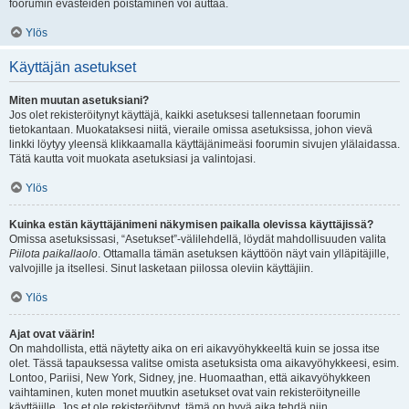
foorumin evästeiden poistaminen voi auttaa.
Ylös
Käyttäjän asetukset
Miten muutan asetuksiani?
Jos olet rekisteröitynyt käyttäjä, kaikki asetuksesi tallennetaan foorumin
tietokantaan. Muokataksesi niitä, vieraile omissa asetuksissa, johon vievä
linkki löytyy yleensä klikkaamalla käyttäjänimeäsi foorumin sivujen ylälaidassa.
Tätä kautta voit muokata asetuksiasi ja valintojasi.
Ylös
Kuinka estän käyttäjänimeni näkymisen paikalla olevissa käyttäjissä?
Omissa asetuksissasi, “Asetukset”-välilehdellä, löydät mahdollisuuden valita
Piilota paikallaolo
. Ottamalla tämän asetuksen käyttöön näyt vain ylläpitäjille,
valvojille ja itsellesi. Sinut lasketaan piilossa oleviin käyttäjiin.
Ylös
Ajat ovat väärin!
On mahdollista, että näytetty aika on eri aikavyöhykkeeltä kuin se jossa itse
olet. Tässä tapauksessa valitse omista asetuksista oma aikavyöhykkeesi, esim.
Lontoo, Pariisi, New York, Sidney, jne. Huomaathan, että aikavyöhykkeen
vaihtaminen, kuten monet muutkin asetukset ovat vain rekisteröityneille
käyttäjille. Jos et ole rekisteröitynyt, tämä on hyvä aika tehdä niin.