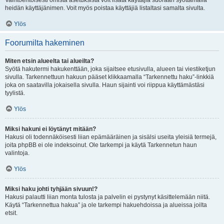
Vaihtoehtoisesti omista asetuksista voit lisätä käyttäjiä suoraan syöttämällä
heidän käyttäjänimen. Voit myös poistaa käyttäjiä listaltasi samalta sivulta.
Ylös
Foorumilta hakeminen
Miten etsin alueelta tai alueilta?
Syötä hakutermi hakukenttään, joka sijaitsee etusivulla, alueen tai viestiketjun
sivulla. Tarkennettuun hakuun pääset klikkaamalla “Tarkennettu haku”-linkkiä
joka on saatavilla jokaisella sivulla. Haun sijainti voi riippua käyttämästäsi
tyylistä.
Ylös
Miksi hakuni ei löytänyt mitään?
Hakusi oli todennäköisesti liian epämääräinen ja sisälsi useita yleisiä termejä,
joita phpBB ei ole indeksoinut. Ole tarkempi ja käytä Tarkennetun haun
valintoja.
Ylös
Miksi haku johti tyhjään sivuun!?
Hakusi palautti liian monta tulosta ja palvelin ei pystynyt käsittelemään niitä.
Käytä “Tarkennettua hakua” ja ole tarkempi hakuehdoissa ja alueissa joilta
etsit.