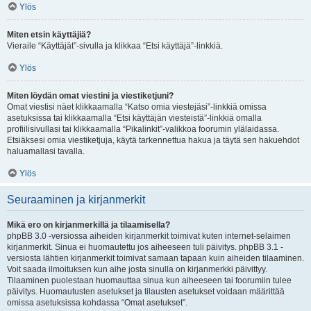
Ylös
Miten etsin käyttäjiä?
Vieraile “Käyttäjät”-sivulla ja klikkaa “Etsi käyttäjä”-linkkiä.
Ylös
Miten löydän omat viestini ja viestiketjuni?
Omat viestisi näet klikkaamalla “Katso omia viestejäsi”-linkkiä omissa
asetuksissa tai klikkaamalla “Etsi käyttäjän viesteistä”-linkkiä omalla
profiilisivullasi tai klikkaamalla “Pikalinkit”-valikkoa foorumin ylälaidassa.
Etsiäksesi omia viestiketjuja, käytä tarkennettua hakua ja täytä sen hakuehdot
haluamallasi tavalla.
Ylös
Seuraaminen ja kirjanmerkit
Mikä ero on kirjanmerkillä ja tilaamisella?
phpBB 3.0 -versiossa aiheiden kirjanmerkit toimivat kuten internet-selaimen
kirjanmerkit. Sinua ei huomautettu jos aiheeseen tuli päivitys. phpBB 3.1 -
versiosta lähtien kirjanmerkit toimivat samaan tapaan kuin aiheiden tilaaminen.
Voit saada ilmoituksen kun aihe josta sinulla on kirjanmerkki päivittyy.
Tilaaminen puolestaan huomauttaa sinua kun aiheeseen tai foorumiin tulee
päivitys. Huomautusten asetukset ja tilausten asetukset voidaan määrittää
omissa asetuksissa kohdassa “Omat asetukset”.