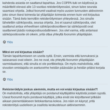
kahdesta asiasta on saattanut tapahtua. Jos COPPA-tuki on käytössä ja
määrittelit olevasi alle 13-vuotias rekisteröityessäsi, sinun tulee seurata
saamiasi ohjeita. Jotkut foorumit vaativat myös uusien tunnusten aktivoinnin
joko sinun itsesi toimesta tai ylläpitäjän toimesta ennen kuin voit kirjautua
sisään. Tämä tieto kerrottiin rekisteröitymisen yhteydessä. Jos sinulle
lähetettiin sähköpostia, seuraa ohjeita. Jos et saanut sähköpostia, olet
saattanut antaa virheellisen sähköpostiosoitteen tai sähköpostit ovat
saattaneet jäädä roskapostisuodattimeen. Jos olet varma, että antamasi
sähköpostiosoite oli oikein, yritä ottaa yhteyttä foorumin ylläpitäjään.
Ylös
Miksi en voi kirjautua sisään?
Tämän tapahtumiseen on useita syitä. Ensin, varmista että tunnuksesi ja
salasanasi ovat oikein. Jos ne ovat, ota yhteyttä foorumin ylläpitäjään
varmistaaksesi, että sinulla ei ole porttikieltoja. On myös mahdollista, että
sivuston omistajalla on asetusvirhe heidän päässään ja heidän pitäisi korjata
se.
Ylös
Rekisteröidyin joskus aiemmin, mutta en voi enää kirjautua sisään?!
On mahdollista, että ylläpitäjä on poistanut käyttäjätilisi käytöstä jostain syystä.
Useat foorumit myös poistavat käyttäjiä, jotka eivät ole kirjoittaneet pitkään
aikaan pienentääkseen tietokantansa kokoa. Jos näin on käynyt, yritä
rekisteröityä uudelleen ja osallistu keskusteluun aktiivisemmin.