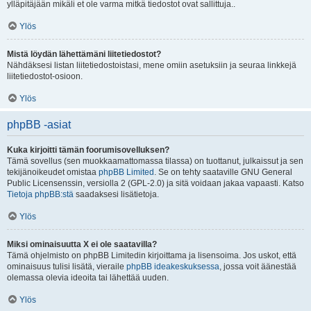
ylläpitäjään mikäli et ole varma mitkä tiedostot ovat sallittuja..
Ylös
Mistä löydän lähettämäni liitetiedostot?
Nähdäksesi listan liitetiedostoistasi, mene omiin asetuksiin ja seuraa linkkejä
liitetiedostot-osioon.
Ylös
phpBB -asiat
Kuka kirjoitti tämän foorumisovelluksen?
Tämä sovellus (sen muokkaamattomassa tilassa) on tuottanut, julkaissut ja sen
tekijänoikeudet omistaa
phpBB Limited
. Se on tehty saataville GNU General
Public Licensenssin, versiolla 2 (GPL-2.0) ja sitä voidaan jakaa vapaasti. Katso
Tietoja phpBB:stä
saadaksesi lisätietoja.
Ylös
Miksi ominaisuutta X ei ole saatavilla?
Tämä ohjelmisto on phpBB Limitedin kirjoittama ja lisensoima. Jos uskot, että
ominaisuus tulisi lisätä, vieraile
phpBB ideakeskuksessa
, jossa voit äänestää
olemassa olevia ideoita tai lähettää uuden.
Ylös