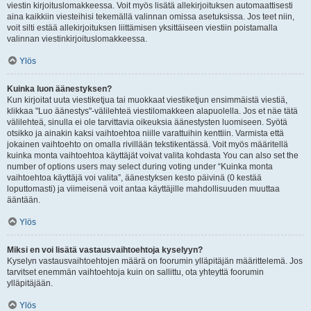
viestin kirjoituslomakkeessa. Voit myös lisätä allekirjoituksen automaattisesti
aina kaikkiin viesteihisi tekemällä valinnan omissa asetuksissa. Jos teet niin,
voit silti estää allekirjoituksen liittämisen yksittäiseen viestiin poistamalla
valinnan viestinkirjoituslomakkeessa.
Ylös
Kuinka luon äänestyksen?
Kun kirjoitat uuta viestiketjua tai muokkaat viestiketjun ensimmäistä viestiä,
klikkaa "Luo äänestys"-välilehteä viestilomakkeen alapuolella. Jos et näe tätä
välilehteä, sinulla ei ole tarvittavia oikeuksia äänestysten luomiseen. Syötä
otsikko ja ainakin kaksi vaihtoehtoa niille varattuihin kenttiin. Varmista että
jokainen vaihtoehto on omalla rivillään tekstikentässä. Voit myös määritellä
kuinka monta vaihtoehtoa käyttäjät voivat valita kohdasta You can also set the
number of options users may select during voting under “Kuinka monta
vaihtoehtoa käyttäjä voi valita”, äänestyksen kesto päivinä (0 kestää
loputtomasti) ja viimeisenä voit antaa käyttäjille mahdollisuuden muuttaa
ääntään.
Ylös
Miksi en voi lisätä vastausvaihtoehtoja kyselyyn?
Kyselyn vastausvaihtoehtojen määrä on foorumin ylläpitäjän määrittelemä. Jos
tarvitset enemmän vaihtoehtoja kuin on sallittu, ota yhteyttä foorumin
ylläpitäjään.
Ylös