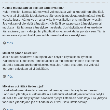
Kuinka muokkaan tai poistan äänestyksen?
Kuten viestien kanssa, äänestyksiä voi muokata vain alkuperäinen lähettäjä,
valvoja tai ylläpitäjä. Muokataksesi äänestystä, muokkaa ensimmäistä viestiä
viestiketjussa. Äänestys on aina kytketty viestiketjun ensimmäiseen viestiin.
Jos kukaan ei ole vielä äänestänyt, käyttäjät voivat poistaa äänestyksen tai
muokata mitä tahansa äänestyksen asetusta. Jos käyttäjät ovat kuitenkin jo
äänestäneet, vain valvojat tai ylläpitäjät voivat muokata tai poistaa sen. Tämä
estää äänestysvaihtoehtojen vaihtamisen kesken äänestyksen.
Ylös
Miksi en pääse alueelle?
Jotkin alueet saattavat olla rajattu vain tietyille käyttäjille tai ryhmille.
Katsoaksesi, lukeaksesi, kirjoittaaksesi tai muiden toimintojen tekeminen
alueella saattaa tarvita erikoisoikeuksia. Jos haluat oikeudet, ota yhteyttä
foorumin valvojaan tai ylläpitäjään.
Ylös
Miksi en voi liittää tiedostoja?
Liitetiedostojen oikeudet annetaan alueen, ryhmän tai käyttäjän mukaan.
Foorumin ylläpitäjä ei välttämättä ole sallinut liitetiedostojen liittämistä tietyllä
alueella tai vain tietyt ryhmät saattavat pystyä liittämään tiedostoja. Ota yhteyttä
foorumin ylläpitäjään jos et tiedä miksi et voi lisätä liitetiedostoja.