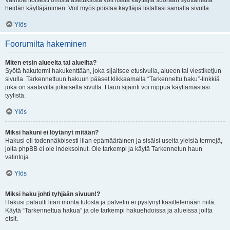
Vaihtoehtoisesti omista asetuksista voit lisätä käyttäjiä suoraan syöttämällä
heidän käyttäjänimen. Voit myös poistaa käyttäjiä listaltasi samalta sivulta.
Ylös
Foorumilta hakeminen
Miten etsin alueelta tai alueilta?
Syötä hakutermi hakukenttään, joka sijaitsee etusivulla, alueen tai viestiketjun
sivulla. Tarkennettuun hakuun pääset klikkaamalla “Tarkennettu haku”-linkkiä
joka on saatavilla jokaisella sivulla. Haun sijainti voi riippua käyttämästäsi
tyylistä.
Ylös
Miksi hakuni ei löytänyt mitään?
Hakusi oli todennäköisesti liian epämääräinen ja sisälsi useita yleisiä termejä,
joita phpBB ei ole indeksoinut. Ole tarkempi ja käytä Tarkennetun haun
valintoja.
Ylös
Miksi haku johti tyhjään sivuun!?
Hakusi palautti liian monta tulosta ja palvelin ei pystynyt käsittelemään niitä.
Käytä “Tarkennettua hakua” ja ole tarkempi hakuehdoissa ja alueissa joilta
etsit.