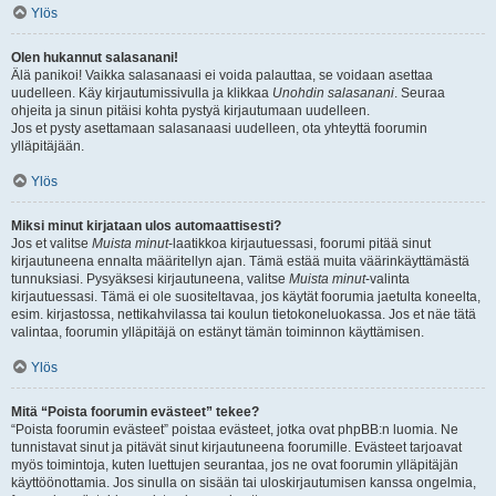
Ylös
Olen hukannut salasanani!
Älä panikoi! Vaikka salasanaasi ei voida palauttaa, se voidaan asettaa
uudelleen. Käy kirjautumissivulla ja klikkaa
Unohdin salasanani
. Seuraa
ohjeita ja sinun pitäisi kohta pystyä kirjautumaan uudelleen.
Jos et pysty asettamaan salasanaasi uudelleen, ota yhteyttä foorumin
ylläpitäjään.
Ylös
Miksi minut kirjataan ulos automaattisesti?
Jos et valitse
Muista minut
-laatikkoa kirjautuessasi, foorumi pitää sinut
kirjautuneena ennalta määritellyn ajan. Tämä estää muita väärinkäyttämästä
tunnuksiasi. Pysyäksesi kirjautuneena, valitse
Muista minut
-valinta
kirjautuessasi. Tämä ei ole suositeltavaa, jos käytät foorumia jaetulta koneelta,
esim. kirjastossa, nettikahvilassa tai koulun tietokoneluokassa. Jos et näe tätä
valintaa, foorumin ylläpitäjä on estänyt tämän toiminnon käyttämisen.
Ylös
Mitä “Poista foorumin evästeet” tekee?
“Poista foorumin evästeet” poistaa evästeet, jotka ovat phpBB:n luomia. Ne
tunnistavat sinut ja pitävät sinut kirjautuneena foorumille. Evästeet tarjoavat
myös toimintoja, kuten luettujen seurantaa, jos ne ovat foorumin ylläpitäjän
käyttöönottamia. Jos sinulla on sisään tai uloskirjautumisen kanssa ongelmia,