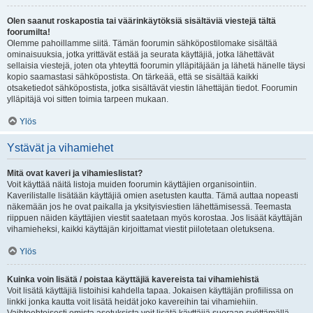
Olen saanut roskapostia tai väärinkäytöksiä sisältäviä viestejä tältä
foorumilta!
Olemme pahoillamme siitä. Tämän foorumin sähköpostilomake sisältää
ominaisuuksia, jotka yrittävät estää ja seurata käyttäjiä, jotka lähettävät
sellaisia viestejä, joten ota yhteyttä foorumin ylläpitäjään ja lähetä hänelle täysi
kopio saamastasi sähköpostista. On tärkeää, että se sisältää kaikki
otsaketiedot sähköpostista, jotka sisältävät viestin lähettäjän tiedot. Foorumin
ylläpitäjä voi sitten toimia tarpeen mukaan.
Ylös
Ystävät ja vihamiehet
Mitä ovat kaveri ja vihamieslistat?
Voit käyttää näitä listoja muiden foorumin käyttäjien organisointiin.
Kaverilistalle lisätään käyttäjiä omien asetusten kautta. Tämä auttaa nopeasti
näkemään jos he ovat paikalla ja yksityisviestien lähettämisessä. Teemasta
riippuen näiden käyttäjien viestit saatetaan myös korostaa. Jos lisäät käyttäjän
vihamieheksi, kaikki käyttäjän kirjoittamat viestit piilotetaan oletuksena.
Ylös
Kuinka voin lisätä / poistaa käyttäjiä kavereista tai vihamiehistä
Voit lisätä käyttäjiä listoihisi kahdella tapaa. Jokaisen käyttäjän profiilissa on
linkki jonka kautta voit lisätä heidät joko kavereihin tai vihamiehiin.