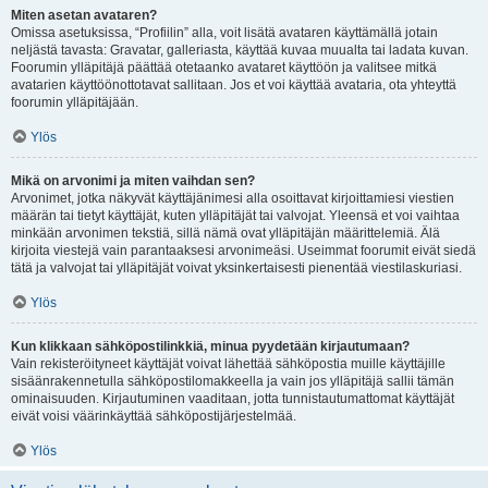
Miten asetan avataren?
Omissa asetuksissa, “Profiilin” alla, voit lisätä avataren käyttämällä jotain
neljästä tavasta: Gravatar, galleriasta, käyttää kuvaa muualta tai ladata kuvan.
Foorumin ylläpitäjä päättää otetaanko avataret käyttöön ja valitsee mitkä
avatarien käyttöönottotavat sallitaan. Jos et voi käyttää avataria, ota yhteyttä
foorumin ylläpitäjään.
Ylös
Mikä on arvonimi ja miten vaihdan sen?
Arvonimet, jotka näkyvät käyttäjänimesi alla osoittavat kirjoittamiesi viestien
määrän tai tietyt käyttäjät, kuten ylläpitäjät tai valvojat. Yleensä et voi vaihtaa
minkään arvonimen tekstiä, sillä nämä ovat ylläpitäjän määrittelemiä. Älä
kirjoita viestejä vain parantaaksesi arvonimeäsi. Useimmat foorumit eivät siedä
tätä ja valvojat tai ylläpitäjät voivat yksinkertaisesti pienentää viestilaskuriasi.
Ylös
Kun klikkaan sähköpostilinkkiä, minua pyydetään kirjautumaan?
Vain rekisteröityneet käyttäjät voivat lähettää sähköpostia muille käyttäjille
sisäänrakennetulla sähköpostilomakkeella ja vain jos ylläpitäjä sallii tämän
ominaisuuden. Kirjautuminen vaaditaan, jotta tunnistautumattomat käyttäjät
eivät voisi väärinkäyttää sähköpostijärjestelmää.
Ylös