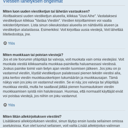
Viestien lähetyksen ongelmat
Miten luon uuden viestiketjun tai lähetän vastauksen?
Aloittaaksesi uuden viestiketjun alueella, klikkaa "Uusi Aihe". Vastataksesi
viestiketjuun klikkaa "Vastaa Viestiin". Viestien kirjoittaminen voi vaatia
rekisteröitymisen. Lista sinun oikeuksistasi alueella on nähtävillä alueen ja
viestiketjun alalaidassa. Esimerkiksi: Voit kirjoittaa uusia viestejä, Voit lähettää
liitetiedostoja, jne.
Ylös
Miten muokkaan tai poistan viestejä?
Jos et ole foorumin ylläpitäjä tai valvoja, voit muokata vain omia viestejäsi. Voit
muokata viestiä klikkaamalla muokkaa-painiketta haluamassasi viestissä.
Joskus painike toimii vain tietyn ajan viestin luomisen jälkeen. Jos joku on jo
vastannut viestiin, löydät viestiketjuun palatessasi pienen tekstin viestisi alla,
joka kertoo viestin muokkauskertojen lukumäärän ja muokkausajan. Tämä
näkyy vain jos joku on vastannut viestiin. Se ei näy, jos valvoja tai ylläpitäjä
muokkaa viestiä, mutta he saattavat jättää pienen huomautuksen viestin
muokkaamisen syistä niin halutessaan. Huomaa, että normaalit käyttäjät eivät
voi poistaa viestejä, jos niihin on joku vastannut.
Ylös
Miten liitän allekirjoituksen viestiini?
Lisätäksesi allekirjoituksen viestiisi, sinun täytyy ensin luoda sellainen omissa
asetuksissa. Kun olet luonut sellaisen, voit valita
Lisää allekirjoitus
-valinnan