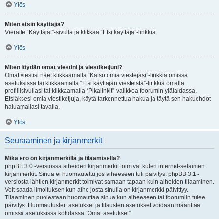
Ylös
Miten etsin käyttäjiä?
Vieraile “Käyttäjät”-sivulla ja klikkaa “Etsi käyttäjä”-linkkiä.
Ylös
Miten löydän omat viestini ja viestiketjuni?
Omat viestisi näet klikkaamalla “Katso omia viestejäsi”-linkkiä omissa
asetuksissa tai klikkaamalla “Etsi käyttäjän viesteistä”-linkkiä omalla
profiilisivullasi tai klikkaamalla “Pikalinkit”-valikkoa foorumin ylälaidassa.
Etsiäksesi omia viestiketjuja, käytä tarkennettua hakua ja täytä sen hakuehdot
haluamallasi tavalla.
Ylös
Seuraaminen ja kirjanmerkit
Mikä ero on kirjanmerkillä ja tilaamisella?
phpBB 3.0 -versiossa aiheiden kirjanmerkit toimivat kuten internet-selaimen
kirjanmerkit. Sinua ei huomautettu jos aiheeseen tuli päivitys. phpBB 3.1 -
versiosta lähtien kirjanmerkit toimivat samaan tapaan kuin aiheiden tilaaminen.
Voit saada ilmoituksen kun aihe josta sinulla on kirjanmerkki päivittyy.
Tilaaminen puolestaan huomauttaa sinua kun aiheeseen tai foorumiin tulee
päivitys. Huomautusten asetukset ja tilausten asetukset voidaan määrittää
omissa asetuksissa kohdassa “Omat asetukset”.