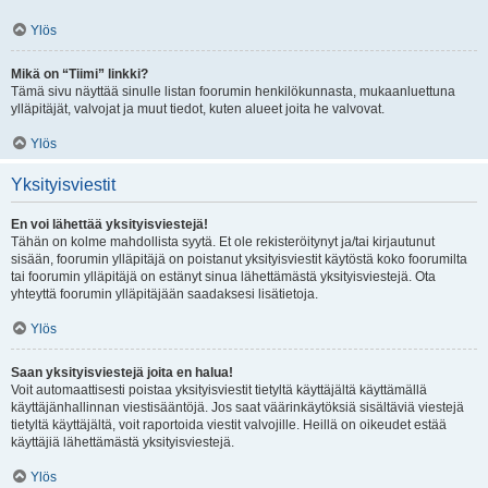
Ylös
Mikä on “Tiimi” linkki?
Tämä sivu näyttää sinulle listan foorumin henkilökunnasta, mukaanluettuna
ylläpitäjät, valvojat ja muut tiedot, kuten alueet joita he valvovat.
Ylös
Yksityisviestit
En voi lähettää yksityisviestejä!
Tähän on kolme mahdollista syytä. Et ole rekisteröitynyt ja/tai kirjautunut
sisään, foorumin ylläpitäjä on poistanut yksityisviestit käytöstä koko foorumilta
tai foorumin ylläpitäjä on estänyt sinua lähettämästä yksityisviestejä. Ota
yhteyttä foorumin ylläpitäjään saadaksesi lisätietoja.
Ylös
Saan yksityisviestejä joita en halua!
Voit automaattisesti poistaa yksityisviestit tietyltä käyttäjältä käyttämällä
käyttäjänhallinnan viestisääntöjä. Jos saat väärinkäytöksiä sisältäviä viestejä
tietyltä käyttäjältä, voit raportoida viestit valvojille. Heillä on oikeudet estää
käyttäjiä lähettämästä yksityisviestejä.
Ylös