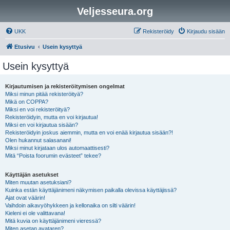
Veljesseura.org
UKK
Rekisteröidy
Kirjaudu sisään
Etusivu
Usein kysyttyä
Usein kysyttyä
Kirjautumisen ja rekisteröitymisen ongelmat
Miksi minun pitää rekisteröityä?
Mikä on COPPA?
Miksi en voi rekisteröityä?
Rekisteröidyin, mutta en voi kirjautua!
Miksi en voi kirjautua sisään?
Rekisteröidyin joskus aiemmin, mutta en voi enää kirjautua sisään?!
Olen hukannut salasanani!
Miksi minut kirjataan ulos automaattisesti?
Mitä “Poista foorumin evästeet” tekee?
Käyttäjän asetukset
Miten muutan asetuksiani?
Kuinka estän käyttäjänimeni näkymisen paikalla olevissa käyttäjissä?
Ajat ovat väärin!
Vaihdoin aikavyöhykkeen ja kellonaika on silti väärin!
Kieleni ei ole valittavana!
Mitä kuvia on käyttäjänimeni vieressä?
Miten asetan avataren?