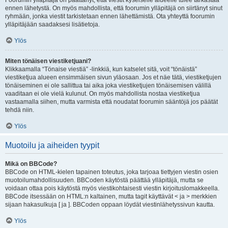
Foorumin ylläpitäjä on päättänyt, että viestit kyseiselle alueelle tulee tarkastaa
ennen lähetystä. On myös mahdollista, että foorumin ylläpitäjä on siirtänyt sinut
ryhmään, jonka viestit tarkistetaan ennen lähettämistä. Ota yhteyttä foorumin
ylläpitäjään saadaksesi lisätietoja.
Ylös
Miten tönäisen viestiketjuani?
Klikkaamalla “Tönaise viestiä” -linkkiä, kun katselet sitä, voit “tönäistä”
viestiketjua alueen ensimmäisen sivun yläosaan. Jos et näe tätä, viestiketjujen
tönäiseminen ei ole sallittua tai aika joka viestiketjujen tönäisemisen välillä
vaaditaan ei ole vielä kulunut. On myös mahdollista nostaa viestiketjua
vastaamalla siihen, mutta varmista että noudatat foorumin sääntöjä jos päätät
tehdä niin.
Ylös
Muotoilu ja aiheiden tyypit
Mikä on BBCode?
BBCode on HTML-kielen tapainen toteutus, joka tarjoaa tiettyjen viestin osien
muotoilumahdollisuuden. BBCoden käytöstä päättää ylläpitäjä, mutta se
voidaan ottaa pois käytöstä myös viestikohtaisesti viestin kirjoituslomakkeella.
BBCode itsessään on HTML:n kaltainen, mutta tagit käyttävät < ja > merkkien
sijaan hakasulkuja [ ja ]. BBCoden oppaan löydät viestinlähetyssivun kautta.
Ylös