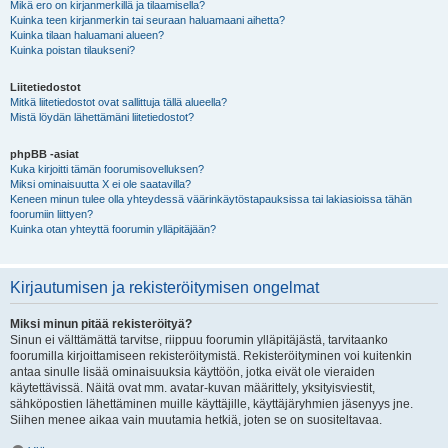
Mikä ero on kirjanmerkillä ja tilaamisella?
Kuinka teen kirjanmerkin tai seuraan haluamaani aihetta?
Kuinka tilaan haluamani alueen?
Kuinka poistan tilaukseni?
Liitetiedostot
Mitkä liitetiedostot ovat sallittuja tällä alueella?
Mistä löydän lähettämäni liitetiedostot?
phpBB -asiat
Kuka kirjoitti tämän foorumisovelluksen?
Miksi ominaisuutta X ei ole saatavilla?
Keneen minun tulee olla yhteydessä väärinkäytöstapauksissa tai lakiasioissa tähän
foorumiin liittyen?
Kuinka otan yhteyttä foorumin ylläpitäjään?
Kirjautumisen ja rekisteröitymisen ongelmat
Miksi minun pitää rekisteröityä?
Sinun ei välttämättä tarvitse, riippuu foorumin ylläpitäjästä, tarvitaanko
foorumilla kirjoittamiseen rekisteröitymistä. Rekisteröityminen voi kuitenkin
antaa sinulle lisää ominaisuuksia käyttöön, jotka eivät ole vieraiden
käytettävissä. Näitä ovat mm. avatar-kuvan määrittely, yksityisviestit,
sähköpostien lähettäminen muille käyttäjille, käyttäjäryhmien jäsenyys jne.
Siihen menee aikaa vain muutamia hetkiä, joten se on suositeltavaa.