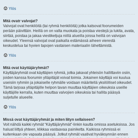
Ylös
Mitä ovatr valvojat?
Valvojat ovat henkilöitä (tai ryhmä henkilöitä) jotka katsovat foorumeiden
perään päivittäin. Heillä on on valta muokata ja poistaa viestejä ja lukita, avata,
siirtää, poistaa ja jakaa viestiketjuja niillä alueilla joissa heillä on valvojan
oikeudet. Yleensä valvojat ovat paikalla estämässä aiheen vierestä
keskustelua tai hyvien tapojen vastaisen materiaalin lähettämistä.
Ylös
Mitä ovat käyttäjäryhmät?
Käyttäjäryhmät ovat käyttäjien ryhmiä, jotka jakavat yhteisön hallittaviin osiin,
joiden kanssa foorumin ylläpitäjät voivat toimia. Jokainen käyttäjä voi kuulua
useisiin ryhmiin ja jokaiselle ryhmälle voidaan määritellä yksilölliset oikeudet.
Tämä tarjoaa ylläpitäjille helpon tavan muuttaa käyttäjien oikeuksia useille
käyttäjille kerralla, kuten muuttaa valvojien oikeuksia tai hallita pääsyä
suljetulle alueelle.
Ylös
Missä ovat käyttäjäryhmät ja miten liityn sellaiseen?
Voit nähdä kaikki ryhmät “Käyttäjäryhmät”-linkin kautta omissa asetuksissa. Jos
haluat liittyä yhteen, klikkaa vastaavaa painiketta. Kaikissa ryhmissä ei
kuitenkaan ole vapaata pääsyä. Jotkut ryhmät vaativat hyväksynnän ennen