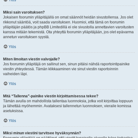
Ylös
Miksi sain varoituksen?
Jokaisen foorumin ylläpitäjällä on omat säännöt heidän sivustollensa. Jos olet
rikkonut sääntöä, voit saada varoituksen. Huomioi, että tämä on foorumin
ylläpitäjän päätös ja phpBB Limitedillä ei ole sivustolla annettavien varoitusten
kanssa mitään tekemistä. Ota yhteyttä foorumin ylläpitäjään, jos olet epävarma
annetun varoituksen syystä.
Ylös
Miten ilmoitan viestin valvojalle?
Jos foorumin ylläpitäjä on sallinut sen, sinun pitäisi nähdä raportointipainike
viestin yhteydessä. Tämän klikkaaminen vie sinut viestin raportoinnin
vaiheiden läpi.
Ylös
Mitä “Tallenna”-painike viestin kirjoittamisessa tekee?
Tämän avulla on mahdollista tallentaa luonnoksia, jotka voit kirjoittaa loppuun
ja lähettää myöhemmin. Avataksesi tallennetun luonnoksen, vieraile komissa
asetuksissa.
Ylös
Miksi minun viestini tarvitsee hyväksynnän?