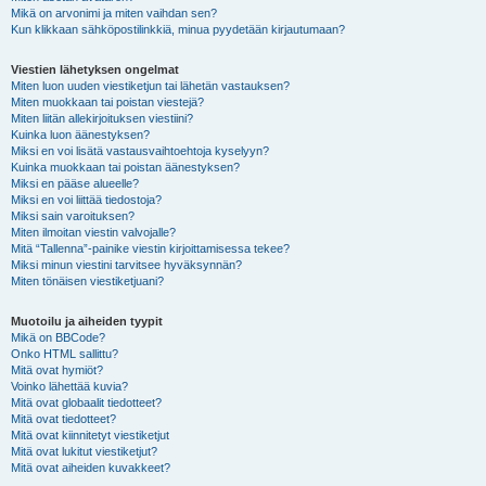
Mikä on arvonimi ja miten vaihdan sen?
Kun klikkaan sähköpostilinkkiä, minua pyydetään kirjautumaan?
Viestien lähetyksen ongelmat
Miten luon uuden viestiketjun tai lähetän vastauksen?
Miten muokkaan tai poistan viestejä?
Miten liitän allekirjoituksen viestiini?
Kuinka luon äänestyksen?
Miksi en voi lisätä vastausvaihtoehtoja kyselyyn?
Kuinka muokkaan tai poistan äänestyksen?
Miksi en pääse alueelle?
Miksi en voi liittää tiedostoja?
Miksi sain varoituksen?
Miten ilmoitan viestin valvojalle?
Mitä “Tallenna”-painike viestin kirjoittamisessa tekee?
Miksi minun viestini tarvitsee hyväksynnän?
Miten tönäisen viestiketjuani?
Muotoilu ja aiheiden tyypit
Mikä on BBCode?
Onko HTML sallittu?
Mitä ovat hymiöt?
Voinko lähettää kuvia?
Mitä ovat globaalit tiedotteet?
Mitä ovat tiedotteet?
Mitä ovat kiinnitetyt viestiketjut
Mitä ovat lukitut viestiketjut?
Mitä ovat aiheiden kuvakkeet?