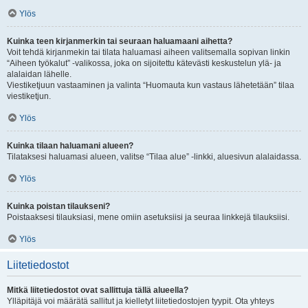
Ylös
Kuinka teen kirjanmerkin tai seuraan haluamaani aihetta?
Voit tehdä kirjanmekin tai tilata haluamasi aiheen valitsemalla sopivan linkin
“Aiheen työkalut” -valikossa, joka on sijoitettu kätevästi keskustelun ylä- ja
alalaidan lähelle.
Viestiketjuun vastaaminen ja valinta “Huomauta kun vastaus lähetetään” tilaa
viestiketjun.
Ylös
Kuinka tilaan haluamani alueen?
Tilataksesi haluamasi alueen, valitse “Tilaa alue” -linkki, aluesivun alalaidassa.
Ylös
Kuinka poistan tilaukseni?
Poistaaksesi tilauksiasi, mene omiin asetuksiisi ja seuraa linkkejä tilauksiisi.
Ylös
Liitetiedostot
Mitkä liitetiedostot ovat sallittuja tällä alueella?
Ylläpitäjä voi määrätä sallitut ja kielletyt liitetiedostojen tyypit. Ota yhteys