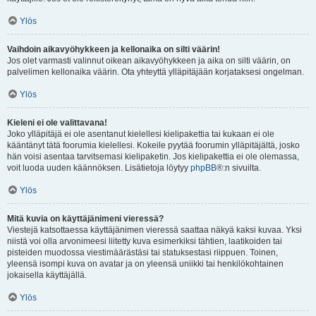
Ylös
Vaihdoin aikavyöhykkeen ja kellonaika on silti väärin!
Jos olet varmasti valinnut oikean aikavyöhykkeen ja aika on silti väärin, on
palvelimen kellonaika väärin. Ota yhteyttä ylläpitäjään korjataksesi ongelman.
Ylös
Kieleni ei ole valittavana!
Joko ylläpitäjä ei ole asentanut kielellesi kielipakettia tai kukaan ei ole
kääntänyt tätä foorumia kielellesi. Kokeile pyytää foorumin ylläpitäjältä, josko
hän voisi asentaa tarvitsemasi kielipaketin. Jos kielipakettia ei ole olemassa,
voit luoda uuden käännöksen. Lisätietoja löytyy
phpBB
®:n sivuilta.
Ylös
Mitä kuvia on käyttäjänimeni vieressä?
Viestejä katsottaessa käyttäjänimen vieressä saattaa näkyä kaksi kuvaa. Yksi
niistä voi olla arvonimeesi liitetty kuva esimerkiksi tähtien, laatikoiden tai
pisteiden muodossa viestimäärästäsi tai statuksestasi riippuen. Toinen,
yleensä isompi kuva on avatar ja on yleensä uniikki tai henkilökohtainen
jokaisella käyttäjällä.
Ylös