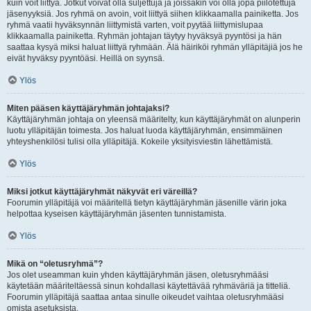
kuin voit liittyä. Jotkut voivat olla suljettuja ja joissakin voi olla jopa piilotettuja
jäsenyyksiä. Jos ryhmä on avoin, voit liittyä siihen klikkaamalla painiketta. Jos
ryhmä vaatii hyväksynnän liittymistä varten, voit pyytää liittymislupaa
klikkaamalla painiketta. Ryhmän johtajan täytyy hyväksyä pyyntösi ja hän
saattaa kysyä miksi haluat liittyä ryhmään. Älä häiriköi ryhmän ylläpitäjiä jos he
eivät hyväksy pyyntöäsi. Heillä on syynsä.
Ylös
Miten pääsen käyttäjäryhmän johtajaksi?
Käyttäjäryhmän johtaja on yleensä määritelty, kun käyttäjäryhmät on alunperin
luotu ylläpitäjän toimesta. Jos haluat luoda käyttäjäryhmän, ensimmäinen
yhteyshenkilösi tulisi olla ylläpitäjä. Kokeile yksityisviestin lähettämistä.
Ylös
Miksi jotkut käyttäjäryhmät näkyvät eri väreillä?
Foorumin ylläpitäjä voi määritellä tietyn käyttäjäryhmän jäsenille värin joka
helpottaa kyseisen käyttäjäryhmän jäsenten tunnistamista.
Ylös
Mikä on “oletusryhmä”?
Jos olet useamman kuin yhden käyttäjäryhmän jäsen, oletusryhmääsi
käytetään määriteltäessä sinun kohdallasi käytettävää ryhmäväriä ja titteliä.
Foorumin ylläpitäjä saattaa antaa sinulle oikeudet vaihtaa oletusryhmääsi
omista asetuksista.