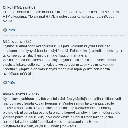
Onko HTML sallittu?
Ei. Tällä foorumilla ei ole mahdollista lähettää HTML:ää siten, että se toimisi
HTML-koodina. Yleisimmät HTML-muotoilut voi kuitenkin tehdä BBCoden
avulla.
Ylös
Mitä ovat hymiöt?
Hymiöt tai emoticonit ovat pieniä kuvia joita voidaan käyttää tunteiden
ilmaisemiseen lyhyitä koodeja käyttämällä. Esimerkiksi :) tarkoittaa iloista ja :(
tarkoittaa surullista. Hymiöiden täysi lista on nähtävillä
viestinlähetyslomakkeessa. Älä käytä hymiöitä liikaa, sillä ne voivat tehdä
viestistä lukukelvottoman ja valvoja voi poistaa niitä tai viestin kokonaan.
Foorumin ylläpitäjä on voinut myös määritellä rajan yksittäisen viestin
hymiöiden määrälle.
Ylös
Voinko lähettää kuvia?
Kyllä, kuvia voidaan käyttää viesteissäsi. Jos ylläpitäjä on sallinut liitteet, voit
mahdollisesti ladata kuvan foorumille. Muutoin sinun täytyy antaa osoite
julkisesti saatavilla olevaan kuvaan, esim. http://www.example.com/my-
picture.gif. Et voi antaa osoitetta omalla koneellasi oleviin kuviin (ellei se ole
yleinen palvelin) tai kuviin, jotka ovat käyttäjätunnistuksen takana, esim.
hotmail tai yahoo sähköpostilaatikot, salasanasuojatut sivustot, jne.
Näyttääksesi kuvan, käytä BBCoden [img]-tagia.