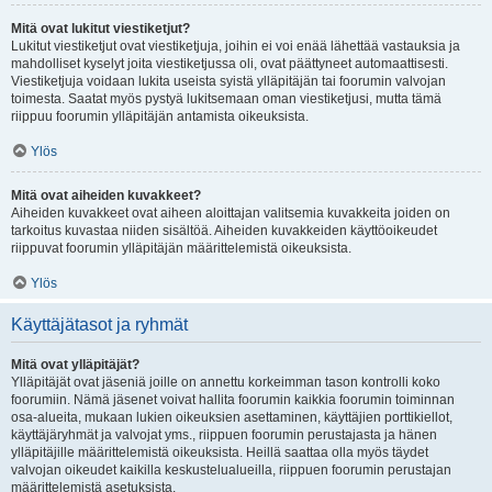
Mitä ovat lukitut viestiketjut?
Lukitut viestiketjut ovat viestiketjuja, joihin ei voi enää lähettää vastauksia ja
mahdolliset kyselyt joita viestiketjussa oli, ovat päättyneet automaattisesti.
Viestiketjuja voidaan lukita useista syistä ylläpitäjän tai foorumin valvojan
toimesta. Saatat myös pystyä lukitsemaan oman viestiketjusi, mutta tämä
riippuu foorumin ylläpitäjän antamista oikeuksista.
Ylös
Mitä ovat aiheiden kuvakkeet?
Aiheiden kuvakkeet ovat aiheen aloittajan valitsemia kuvakkeita joiden on
tarkoitus kuvastaa niiden sisältöä. Aiheiden kuvakkeiden käyttöoikeudet
riippuvat foorumin ylläpitäjän määrittelemistä oikeuksista.
Ylös
Käyttäjätasot ja ryhmät
Mitä ovat ylläpitäjät?
Ylläpitäjät ovat jäseniä joille on annettu korkeimman tason kontrolli koko
foorumiin. Nämä jäsenet voivat hallita foorumin kaikkia foorumin toiminnan
osa-alueita, mukaan lukien oikeuksien asettaminen, käyttäjien porttikiellot,
käyttäjäryhmät ja valvojat yms., riippuen foorumin perustajasta ja hänen
ylläpitäjille määrittelemistä oikeuksista. Heillä saattaa olla myös täydet
valvojan oikeudet kaikilla keskustelualueilla, riippuen foorumin perustajan
määrittelemistä asetuksista.