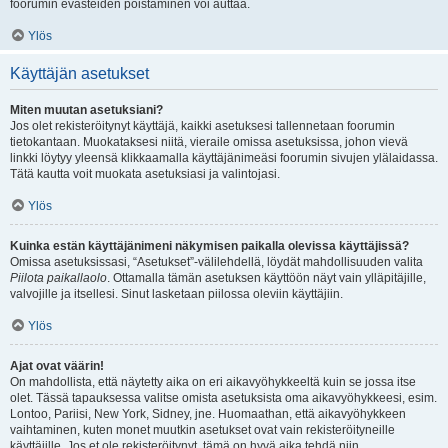
foorumin evästeiden poistaminen voi auttaa.
Ylös
Käyttäjän asetukset
Miten muutan asetuksiani?
Jos olet rekisteröitynyt käyttäjä, kaikki asetuksesi tallennetaan foorumin
tietokantaan. Muokataksesi niitä, vieraile omissa asetuksissa, johon vievä
linkki löytyy yleensä klikkaamalla käyttäjänimeäsi foorumin sivujen ylälaidassa.
Tätä kautta voit muokata asetuksiasi ja valintojasi.
Ylös
Kuinka estän käyttäjänimeni näkymisen paikalla olevissa käyttäjissä?
Omissa asetuksissasi, “Asetukset”-välilehdellä, löydät mahdollisuuden valita
Piilota paikallaolo
. Ottamalla tämän asetuksen käyttöön näyt vain ylläpitäjille,
valvojille ja itsellesi. Sinut lasketaan piilossa oleviin käyttäjiin.
Ylös
Ajat ovat väärin!
On mahdollista, että näytetty aika on eri aikavyöhykkeeltä kuin se jossa itse
olet. Tässä tapauksessa valitse omista asetuksista oma aikavyöhykkeesi, esim.
Lontoo, Pariisi, New York, Sidney, jne. Huomaathan, että aikavyöhykkeen
vaihtaminen, kuten monet muutkin asetukset ovat vain rekisteröityneille
käyttäjille. Jos et ole rekisteröitynyt, tämä on hyvä aika tehdä niin.