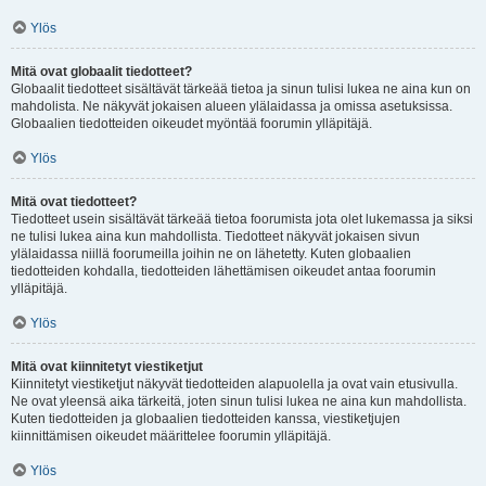
Ylös
Mitä ovat globaalit tiedotteet?
Globaalit tiedotteet sisältävät tärkeää tietoa ja sinun tulisi lukea ne aina kun on
mahdolista. Ne näkyvät jokaisen alueen ylälaidassa ja omissa asetuksissa.
Globaalien tiedotteiden oikeudet myöntää foorumin ylläpitäjä.
Ylös
Mitä ovat tiedotteet?
Tiedotteet usein sisältävät tärkeää tietoa foorumista jota olet lukemassa ja siksi
ne tulisi lukea aina kun mahdollista. Tiedotteet näkyvät jokaisen sivun
ylälaidassa niillä foorumeilla joihin ne on lähetetty. Kuten globaalien
tiedotteiden kohdalla, tiedotteiden lähettämisen oikeudet antaa foorumin
ylläpitäjä.
Ylös
Mitä ovat kiinnitetyt viestiketjut
Kiinnitetyt viestiketjut näkyvät tiedotteiden alapuolella ja ovat vain etusivulla.
Ne ovat yleensä aika tärkeitä, joten sinun tulisi lukea ne aina kun mahdollista.
Kuten tiedotteiden ja globaalien tiedotteiden kanssa, viestiketjujen
kiinnittämisen oikeudet määrittelee foorumin ylläpitäjä.
Ylös