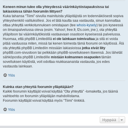
Keneen minun tulee olla yhteydessä väärinkäytöstapauksissa tai
lakiasioissa tähän foorumiin liittyen?
Kuka tahansa “Tiimi”-sivulla mainituista ylläpitäjistä on todennäköisesti sopiva
yhteyshenkilö valituksillesi. Jos et tätä kautta saa vastausta, sinun kannattaa
ottaa yhteyttä verkkotunnuksen omistajaan (tee
whois-kysely
) tai jos kyseessä
on ilmaispalvelussa oleva (esim. Yahoo!, free.fr, f2s.com, jne.), ota yhteyttä
ylläpitoon tai väärinkäytöksistä vastaavaan osastoon kyseisessä palvelussa.
Huomaa, että phpBB Limitedillä
ei ole lainkaan toimivaltaa
ja sitä ei voida
pitää vastuussa miten, missä tai kenen toimesta tämä foorumi on käytössä. Älä
ota yhteyttä phpBB Limitediin missään lakiasioissa
jotka eivät liity
phpBB.com-sivustoon tai pelkkään phpBB-sovellukseen itseensä. Jos lähetät
sähköpostia phpBB Limitedille
mistään kolmannen osapuolen
tämän
sovelluksen käytöstä, voit odottaa niukkasanaista vastausta, jos edes
vastausta lainkaan.
Ylös
Kuinka otan yhteyttä foorumin ylläpitäjään?
Kaikki foorumin käyttäjät voivat käyttää “Ota yhteyttä” -lomaketta, jos täämä
vaihtoehto on foorumin ylläpitäjän mahdollistama.
Foorumin käyttäjät voivat käyttää myös “Tiimi”-linkkiä.
Ylös
Hyppää