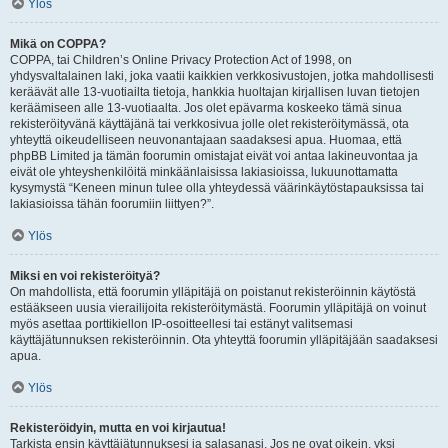
Ylös
Mikä on COPPA?
COPPA, tai Children’s Online Privacy Protection Act of 1998, on
yhdysvaltalainen laki, joka vaatii kaikkien verkkosivustojen, jotka mahdollisesti
keräävät alle 13-vuotiailta tietoja, hankkia huoltajan kirjallisen luvan tietojen
keräämiseen alle 13-vuotiaalta. Jos olet epävarma koskeeko tämä sinua
rekisteröityvänä käyttäjänä tai verkkosivua jolle olet rekisteröitymässä, ota
yhteyttä oikeudelliseen neuvonantajaan saadaksesi apua. Huomaa, että
phpBB Limited ja tämän foorumin omistajat eivät voi antaa lakineuvontaa ja
eivät ole yhteyshenkilöitä minkäänlaisissa lakiasioissa, lukuunottamatta
kysymystä “Keneen minun tulee olla yhteydessä väärinkäytöstapauksissa tai
lakiasioissa tähän foorumiin liittyen?”.
Ylös
Miksi en voi rekisteröityä?
On mahdollista, että foorumin ylläpitäjä on poistanut rekisteröinnin käytöstä
estääkseen uusia vierailijoita rekisteröitymästä. Foorumin ylläpitäjä on voinut
myös asettaa porttikiellon IP-osoitteellesi tai estänyt valitsemasi
käyttäjätunnuksen rekisteröinnin. Ota yhteyttä foorumin ylläpitäjään saadaksesi
apua.
Ylös
Rekisteröidyin, mutta en voi kirjautua!
Tarkista ensin käyttäjätunnuksesi ja salasanasi. Jos ne ovat oikein, yksi