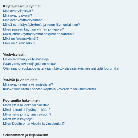
Käyttäjätasot ja ryhmät
Mitä ovat ylläpitäjät?
Mitä ovatr valvojat?
Mitä ovat käyttäjäryhmät?
Missä ovat käyttäjäryhmät ja miten liityn sellaiseen?
Miten pääsen käyttäjäryhmän johtajaksi?
Miksi jotkut käyttäjäryhmät näkyvät eri väreillä?
Mikä on “oletusryhmä”?
Mikä on “Tiimi” linkki?
Yksityisviestit
En voi lähettää yksityisviestejä!
Saan yksityisviestejä joita en halua!
Olen saanut roskapostia tai väärinkäytöksiä sisältäviä viestejä tältä foorumilta!
Ystävät ja vihamiehet
Mitä ovat kaveri ja vihamieslistat?
Kuinka voin lisätä / poistaa käyttäjiä kavereista tai vihamiehistä
Foorumilta hakeminen
Miten etsin alueelta tai alueilta?
Miksi hakuni ei löytänyt mitään?
Miksi haku johti tyhjään sivuun!?
Miten etsin käyttäjiä?
Miten löydän omat viestini ja viestiketjuni?
Seuraaminen ja kirjanmerkit