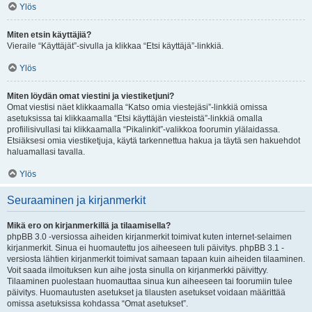
Ylös
Miten etsin käyttäjiä?
Vieraile “Käyttäjät”-sivulla ja klikkaa “Etsi käyttäjä”-linkkiä.
Ylös
Miten löydän omat viestini ja viestiketjuni?
Omat viestisi näet klikkaamalla “Katso omia viestejäsi”-linkkiä omissa
asetuksissa tai klikkaamalla “Etsi käyttäjän viesteistä”-linkkiä omalla
profiilisivullasi tai klikkaamalla “Pikalinkit”-valikkoa foorumin ylälaidassa.
Etsiäksesi omia viestiketjuja, käytä tarkennettua hakua ja täytä sen hakuehdot
haluamallasi tavalla.
Ylös
Seuraaminen ja kirjanmerkit
Mikä ero on kirjanmerkillä ja tilaamisella?
phpBB 3.0 -versiossa aiheiden kirjanmerkit toimivat kuten internet-selaimen
kirjanmerkit. Sinua ei huomautettu jos aiheeseen tuli päivitys. phpBB 3.1 -
versiosta lähtien kirjanmerkit toimivat samaan tapaan kuin aiheiden tilaaminen.
Voit saada ilmoituksen kun aihe josta sinulla on kirjanmerkki päivittyy.
Tilaaminen puolestaan huomauttaa sinua kun aiheeseen tai foorumiin tulee
päivitys. Huomautusten asetukset ja tilausten asetukset voidaan määrittää
omissa asetuksissa kohdassa “Omat asetukset”.