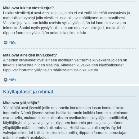
Mitä ovat lukitut viestiketjut?
Lukitut viestiketjut ovat viestiketjuja, joihin ei voi enää lähettää vastauksia ja
mahdolliset kyselyt joita viestiketjussa oli, ovat päättyneet automaattisesti.
Viestiketjuja voidaan lukita useista syistä ylläpitäjän tai foorumin valvojan
toimesta. Saatat myös pystyä lukitsemaan oman viestiketjusi, mutta tämä
riippuu foorumin ylläpitäjän antamista oikeuksista.
Ylös
Mitä ovat aiheiden kuvakkeet?
Aiheiden kuvakkeet ovat aiheen aloittajan valitsemia kuvakkeita joiden on
tarkoitus kuvastaa niiden sisältöä. Aiheiden kuvakkeiden käyttöoikeudet
riippuvat foorumin ylläpitäjän määrittelemistä oikeuksista.
Ylös
Käyttäjätasot ja ryhmät
Mitä ovat ylläpitäjät?
Ylläpitäjät ovat jäseniä joille on annettu korkeimman tason kontrolli koko
foorumiin. Nämä jäsenet voivat hallita foorumin kaikkia foorumin toiminnan
osa-alueita, mukaan lukien oikeuksien asettaminen, käyttäjien porttikiellot,
käyttäjäryhmät ja valvojat yms., riippuen foorumin perustajasta ja hänen
ylläpitäjille määrittelemistä oikeuksista. Heillä saattaa olla myös täydet
valvojan oikeudet kaikilla keskustelualueilla, riippuen foorumin perustajan
määrittelemistä asetuksista.