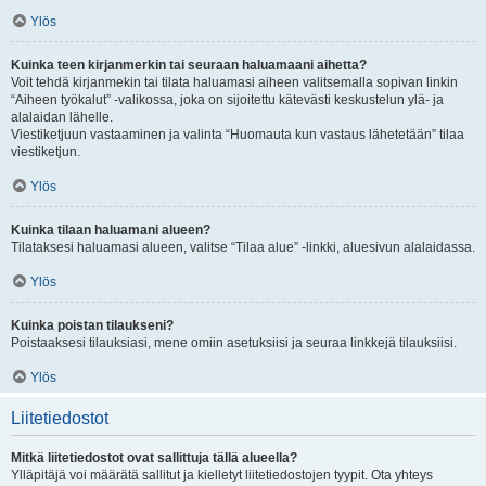
Ylös
Kuinka teen kirjanmerkin tai seuraan haluamaani aihetta?
Voit tehdä kirjanmekin tai tilata haluamasi aiheen valitsemalla sopivan linkin
“Aiheen työkalut” -valikossa, joka on sijoitettu kätevästi keskustelun ylä- ja
alalaidan lähelle.
Viestiketjuun vastaaminen ja valinta “Huomauta kun vastaus lähetetään” tilaa
viestiketjun.
Ylös
Kuinka tilaan haluamani alueen?
Tilataksesi haluamasi alueen, valitse “Tilaa alue” -linkki, aluesivun alalaidassa.
Ylös
Kuinka poistan tilaukseni?
Poistaaksesi tilauksiasi, mene omiin asetuksiisi ja seuraa linkkejä tilauksiisi.
Ylös
Liitetiedostot
Mitkä liitetiedostot ovat sallittuja tällä alueella?
Ylläpitäjä voi määrätä sallitut ja kielletyt liitetiedostojen tyypit. Ota yhteys