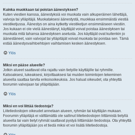
Kuinka muokkaan tai poistan äänestyksen?
Kuten viestien kanssa, äänestyksiä voi muokata vain alkuperäinen lähettäjä,
valvoja tai ylläpitäjä. Muokataksesi äänestystä, muokkaa ensimmäistä viestiä
viestiketjussa. Äänestys on aina kytketty viestiketjun ensimmäiseen viestiin.
Jos kukaan ei ole vielä äänestänyt, käyttäjät voivat poistaa äänestyksen tai
muokata mitä tahansa äänestyksen asetusta. Jos käyttäjät ovat kuitenkin jo
äänestäneet, vain valvojat tai ylläpitäjät voivat muokata tai poistaa sen. Tämä
estää äänestysvaihtoehtojen vaihtamisen kesken äänestyksen.
Ylös
Miksi en pääse alueelle?
Jotkin alueet saattavat olla rajattu vain tietyille käyttäjille tai ryhmille.
Katsoaksesi, lukeaksesi, kirjoittaaksesi tai muiden toimintojen tekeminen
alueella saattaa tarvita erikoisoikeuksia. Jos haluat oikeudet, ota yhteyttä
foorumin valvojaan tai ylläpitäjään.
Ylös
Miksi en voi liittää tiedostoja?
Liitetiedostojen oikeudet annetaan alueen, ryhmän tai käyttäjän mukaan.
Foorumin ylläpitäjä ei välttämättä ole sallinut liitetiedostojen liittämistä tietyllä
alueella tai vain tietyt ryhmät saattavat pystyä liittämään tiedostoja. Ota yhteyttä
foorumin ylläpitäjään jos et tiedä miksi et voi lisätä liitetiedostoja.