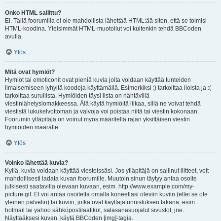
Onko HTML sallittu?
Ei. Tällä foorumilla ei ole mahdollista lähettää HTML:ää siten, että se toimisi
HTML-koodina. Yleisimmät HTML-muotoilut voi kuitenkin tehdä BBCoden
avulla.
Ylös
Mitä ovat hymiöt?
Hymiöt tai emoticonit ovat pieniä kuvia joita voidaan käyttää tunteiden
ilmaisemiseen lyhyitä koodeja käyttämällä. Esimerkiksi :) tarkoittaa iloista ja :(
tarkoittaa surullista. Hymiöiden täysi lista on nähtävillä
viestinlähetyslomakkeessa. Älä käytä hymiöitä liikaa, sillä ne voivat tehdä
viestistä lukukelvottoman ja valvoja voi poistaa niitä tai viestin kokonaan.
Foorumin ylläpitäjä on voinut myös määritellä rajan yksittäisen viestin
hymiöiden määrälle.
Ylös
Voinko lähettää kuvia?
Kyllä, kuvia voidaan käyttää viesteissäsi. Jos ylläpitäjä on sallinut liitteet, voit
mahdollisesti ladata kuvan foorumille. Muutoin sinun täytyy antaa osoite
julkisesti saatavilla olevaan kuvaan, esim. http://www.example.com/my-
picture.gif. Et voi antaa osoitetta omalla koneellasi oleviin kuviin (ellei se ole
yleinen palvelin) tai kuviin, jotka ovat käyttäjätunnistuksen takana, esim.
hotmail tai yahoo sähköpostilaatikot, salasanasuojatut sivustot, jne.
Näyttääksesi kuvan, käytä BBCoden [img]-tagia.