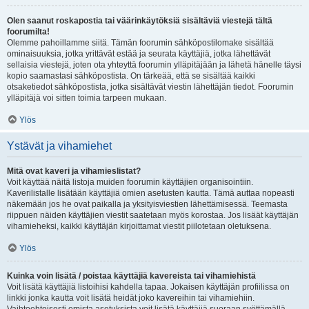
Olen saanut roskapostia tai väärinkäytöksiä sisältäviä viestejä tältä
foorumilta!
Olemme pahoillamme siitä. Tämän foorumin sähköpostilomake sisältää
ominaisuuksia, jotka yrittävät estää ja seurata käyttäjiä, jotka lähettävät
sellaisia viestejä, joten ota yhteyttä foorumin ylläpitäjään ja lähetä hänelle täysi
kopio saamastasi sähköpostista. On tärkeää, että se sisältää kaikki
otsaketiedot sähköpostista, jotka sisältävät viestin lähettäjän tiedot. Foorumin
ylläpitäjä voi sitten toimia tarpeen mukaan.
Ylös
Ystävät ja vihamiehet
Mitä ovat kaveri ja vihamieslistat?
Voit käyttää näitä listoja muiden foorumin käyttäjien organisointiin.
Kaverilistalle lisätään käyttäjiä omien asetusten kautta. Tämä auttaa nopeasti
näkemään jos he ovat paikalla ja yksityisviestien lähettämisessä. Teemasta
riippuen näiden käyttäjien viestit saatetaan myös korostaa. Jos lisäät käyttäjän
vihamieheksi, kaikki käyttäjän kirjoittamat viestit piilotetaan oletuksena.
Ylös
Kuinka voin lisätä / poistaa käyttäjiä kavereista tai vihamiehistä
Voit lisätä käyttäjiä listoihisi kahdella tapaa. Jokaisen käyttäjän profiilissa on
linkki jonka kautta voit lisätä heidät joko kavereihin tai vihamiehiin.