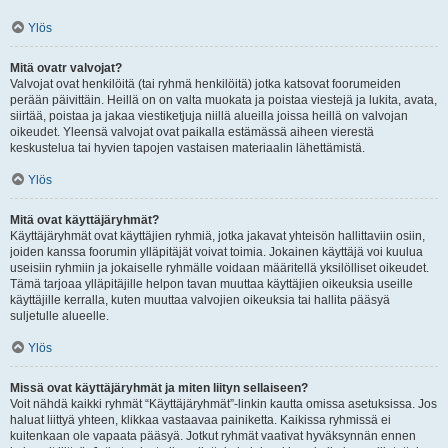
Ylös
Mitä ovatr valvojat?
Valvojat ovat henkilöitä (tai ryhmä henkilöitä) jotka katsovat foorumeiden
perään päivittäin. Heillä on on valta muokata ja poistaa viestejä ja lukita, avata,
siirtää, poistaa ja jakaa viestiketjuja niillä alueilla joissa heillä on valvojan
oikeudet. Yleensä valvojat ovat paikalla estämässä aiheen vierestä
keskustelua tai hyvien tapojen vastaisen materiaalin lähettämistä.
Ylös
Mitä ovat käyttäjäryhmät?
Käyttäjäryhmät ovat käyttäjien ryhmiä, jotka jakavat yhteisön hallittaviin osiin,
joiden kanssa foorumin ylläpitäjät voivat toimia. Jokainen käyttäjä voi kuulua
useisiin ryhmiin ja jokaiselle ryhmälle voidaan määritellä yksilölliset oikeudet.
Tämä tarjoaa ylläpitäjille helpon tavan muuttaa käyttäjien oikeuksia useille
käyttäjille kerralla, kuten muuttaa valvojien oikeuksia tai hallita pääsyä
suljetulle alueelle.
Ylös
Missä ovat käyttäjäryhmät ja miten liityn sellaiseen?
Voit nähdä kaikki ryhmät “Käyttäjäryhmät”-linkin kautta omissa asetuksissa. Jos
haluat liittyä yhteen, klikkaa vastaavaa painiketta. Kaikissa ryhmissä ei
kuitenkaan ole vapaata pääsyä. Jotkut ryhmät vaativat hyväksynnän ennen