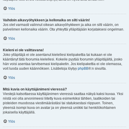
Ylös
Vaihdoin aikavyöhykkeen ja kellonaika on silti väärin!
Jos olet varmasti valinnut oikean aikavyöhykkeen ja aika on silti väärin, on
palvelimen kellonaika väärin. Ota yhteyttä ylläpitäjään korjataksesi ongelman.
Ylös
Kieleni ei ole valittavana!
Joko ylläpitäjä ei ole asentanut kielellesi kielipakettia tai kukaan ei ole
kääntänyt tätä foorumia kielellesi. Kokeile pyytää foorumin ylläpitäjältä, josko
hän voisi asentaa tarvitsemasi kielipaketin. Jos kielipakettia ei ole olemassa,
voit luoda uuden käännöksen. Lisätietoja löytyy
phpBB
®:n sivuilta.
Ylös
Mitä kuvia on käyttäjänimeni vieressä?
Viestejä katsottaessa käyttäjänimen vieressä saattaa näkyä kaksi kuvaa. Yksi
niistä voi olla arvonimeesi liitetty kuva esimerkiksi tähtien, laatikoiden tai
pisteiden muodossa viestimäärästäsi tai statuksestasi riippuen. Toinen,
yleensä isompi kuva on avatar ja on yleensä uniikki tai henkilökohtainen
jokaisella käyttäjällä.
Ylös