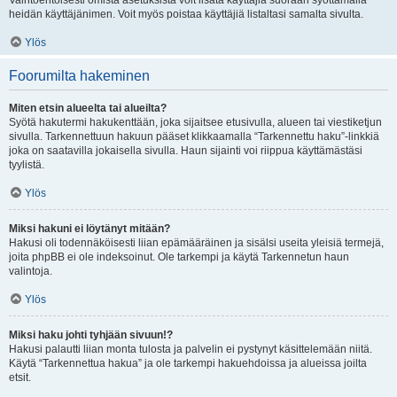
Vaihtoehtoisesti omista asetuksista voit lisätä käyttäjiä suoraan syöttämällä
heidän käyttäjänimen. Voit myös poistaa käyttäjiä listaltasi samalta sivulta.
Ylös
Foorumilta hakeminen
Miten etsin alueelta tai alueilta?
Syötä hakutermi hakukenttään, joka sijaitsee etusivulla, alueen tai viestiketjun
sivulla. Tarkennettuun hakuun pääset klikkaamalla “Tarkennettu haku”-linkkiä
joka on saatavilla jokaisella sivulla. Haun sijainti voi riippua käyttämästäsi
tyylistä.
Ylös
Miksi hakuni ei löytänyt mitään?
Hakusi oli todennäköisesti liian epämääräinen ja sisälsi useita yleisiä termejä,
joita phpBB ei ole indeksoinut. Ole tarkempi ja käytä Tarkennetun haun
valintoja.
Ylös
Miksi haku johti tyhjään sivuun!?
Hakusi palautti liian monta tulosta ja palvelin ei pystynyt käsittelemään niitä.
Käytä “Tarkennettua hakua” ja ole tarkempi hakuehdoissa ja alueissa joilta
etsit.