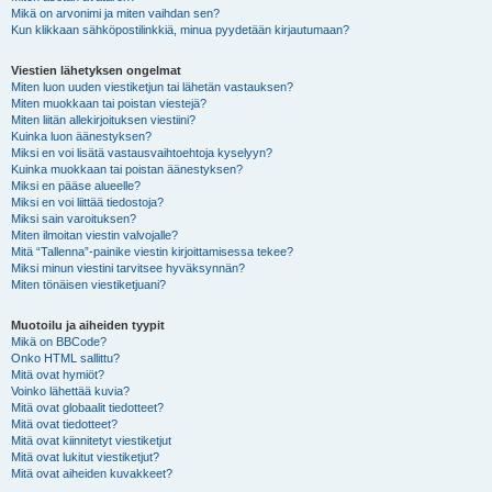
Mikä on arvonimi ja miten vaihdan sen?
Kun klikkaan sähköpostilinkkiä, minua pyydetään kirjautumaan?
Viestien lähetyksen ongelmat
Miten luon uuden viestiketjun tai lähetän vastauksen?
Miten muokkaan tai poistan viestejä?
Miten liitän allekirjoituksen viestiini?
Kuinka luon äänestyksen?
Miksi en voi lisätä vastausvaihtoehtoja kyselyyn?
Kuinka muokkaan tai poistan äänestyksen?
Miksi en pääse alueelle?
Miksi en voi liittää tiedostoja?
Miksi sain varoituksen?
Miten ilmoitan viestin valvojalle?
Mitä “Tallenna”-painike viestin kirjoittamisessa tekee?
Miksi minun viestini tarvitsee hyväksynnän?
Miten tönäisen viestiketjuani?
Muotoilu ja aiheiden tyypit
Mikä on BBCode?
Onko HTML sallittu?
Mitä ovat hymiöt?
Voinko lähettää kuvia?
Mitä ovat globaalit tiedotteet?
Mitä ovat tiedotteet?
Mitä ovat kiinnitetyt viestiketjut
Mitä ovat lukitut viestiketjut?
Mitä ovat aiheiden kuvakkeet?