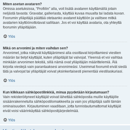
Miten asetan avataren?
Omissa asetuksissa, “Profiilin” alla, voit lisätä avataren käyttämällä jotain
neljästä tavasta: Gravatar, galleriasta, käyttää kuvaa muualta tai ladata kuvan.
Foorumin ylläpitäjä päättää otetaanko avataret käyttöön ja valitsee mitkä
avatarien käyttöönottotavat sallitaan. Jos et voi käyttää avataria, ota yhteyttä
foorumin ylläpitäjään.
Ylös
Mikä on arvonimi ja miten vaihdan sen?
Arvonimet, jotka näkyvät käyttäjänimesi alla osoittavat kirjoittamiesi viestien
määrän tai tietyt käyttäjät, kuten ylläpitäjät tai valvojat. Yleensä et voi vaihtaa
minkään arvonimen tekstiä, sillä nämä ovat ylläpitäjän määrittelemiä. Älä
kirjoita viestejä vain parantaaksesi arvonimeäsi. Useimmat foorumit eivät siedä
tätä ja valvojat tai ylläpitäjät voivat yksinkertaisesti pienentää viestilaskuriasi.
Ylös
Kun klikkaan sähköpostilinkkiä, minua pyydetään kirjautumaan?
Vain rekisteröityneet käyttäjät voivat lähettää sähköpostia muille käyttäjille
sisäänrakennetulla sähköpostilomakkeella ja vain jos ylläpitäjä sallii tämän
ominaisuuden. Kirjautuminen vaaditaan, jotta tunnistautumattomat käyttäjät
eivät voisi väärinkäyttää sähköpostijärjestelmää.
Ylös