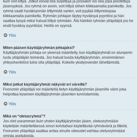
kuin voit liittyä. Jotkut voivat olla suljettuja ja joissakin voi olla jopa piilotettuja
jäsenyyksiä. Jos ryhmä on avoin, voit liittyä siihen klikkaamalla painiketta. Jos
ryhmä vaatii hyväksynnän liittymistä varten, voit pyytää liittymislupaa
klikkaamalla painiketta. Ryhmän johtajan täytyy hyväksyä pyyntösi ja hän
saattaa kysyä miksi haluat liittyä ryhmään. Älä häiriköi ryhmän ylläpitäjiä jos he
eivät hyväksy pyyntöäsi. Heillä on syynsä.
Ylös
Miten pääsen käyttäjäryhmän johtajaksi?
Käyttäjäryhmän johtaja on yleensä määritelty, kun käyttäjäryhmät on alunperin
luotu ylläpitäjän toimesta. Jos haluat luoda käyttäjäryhmän, ensimmäinen
yhteyshenkilösi tulisi olla ylläpitäjä. Kokeile yksityisviestin lähettämistä.
Ylös
Miksi jotkut käyttäjäryhmät näkyvät eri väreillä?
Foorumin ylläpitäjä voi määritellä tietyn käyttäjäryhmän jäsenille värin joka
helpottaa kyseisen käyttäjäryhmän jäsenten tunnistamista.
Ylös
Mikä on “oletusryhmä”?
Jos olet useamman kuin yhden käyttäjäryhmän jäsen, oletusryhmääsi
käytetään määriteltäessä sinun kohdallasi käytettävää ryhmäväriä ja titteliä.
Foorumin ylläpitäjä saattaa antaa sinulle oikeudet vaihtaa oletusryhmääsi
omista asetuksista.