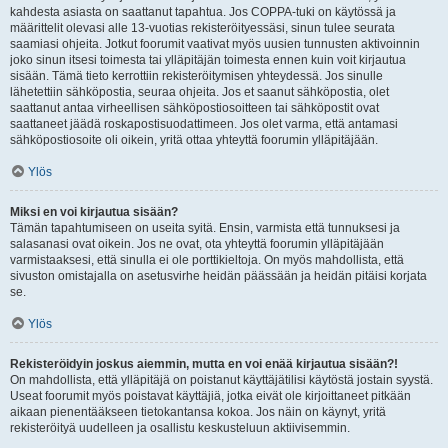
kahdesta asiasta on saattanut tapahtua. Jos COPPA-tuki on käytössä ja
määrittelit olevasi alle 13-vuotias rekisteröityessäsi, sinun tulee seurata
saamiasi ohjeita. Jotkut foorumit vaativat myös uusien tunnusten aktivoinnin
joko sinun itsesi toimesta tai ylläpitäjän toimesta ennen kuin voit kirjautua
sisään. Tämä tieto kerrottiin rekisteröitymisen yhteydessä. Jos sinulle
lähetettiin sähköpostia, seuraa ohjeita. Jos et saanut sähköpostia, olet
saattanut antaa virheellisen sähköpostiosoitteen tai sähköpostit ovat
saattaneet jäädä roskapostisuodattimeen. Jos olet varma, että antamasi
sähköpostiosoite oli oikein, yritä ottaa yhteyttä foorumin ylläpitäjään.
Ylös
Miksi en voi kirjautua sisään?
Tämän tapahtumiseen on useita syitä. Ensin, varmista että tunnuksesi ja
salasanasi ovat oikein. Jos ne ovat, ota yhteyttä foorumin ylläpitäjään
varmistaaksesi, että sinulla ei ole porttikieltoja. On myös mahdollista, että
sivuston omistajalla on asetusvirhe heidän päässään ja heidän pitäisi korjata
se.
Ylös
Rekisteröidyin joskus aiemmin, mutta en voi enää kirjautua sisään?!
On mahdollista, että ylläpitäjä on poistanut käyttäjätilisi käytöstä jostain syystä.
Useat foorumit myös poistavat käyttäjiä, jotka eivät ole kirjoittaneet pitkään
aikaan pienentääkseen tietokantansa kokoa. Jos näin on käynyt, yritä
rekisteröityä uudelleen ja osallistu keskusteluun aktiivisemmin.