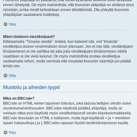
Foorumin ylläpitäjä on päättänyt, että viestit kyseiselle alueelle tulee tarkastaa
ennen lähetystä. On myös mahdollista, että foorumin ylläpitäjä on siirtänyt sinut
ryhmään, jonka viestit tarkistetaan ennen lähettämistä. Ota yhteyttä foorumin
ylläpitäjään saadaksesi lisätietoja.
Ylös
Miten tönäisen viestiketjuani?
Klikkaamalla “Tönaise viestiä” -linkkiä, kun katselet sitä, voit “tönäistä”
viestiketjua alueen ensimmäisen sivun yläosaan. Jos et näe tätä, viestiketjujen
tönäiseminen ei ole sallittua tai aika joka viestiketjujen tönäisemisen välillä
vaaditaan ei ole vielä kulunut. On myös mahdollista nostaa viestiketjua
vastaamalla siihen, mutta varmista että noudatat foorumin sääntöjä jos päätät
tehdä niin.
Ylös
Muotoilu ja aiheiden tyypit
Mikä on BBCode?
BBCode on HTML-kielen tapainen toteutus, joka tarjoaa tiettyjen viestin osien
muotoilumahdollisuuden. BBCoden käytöstä päättää ylläpitäjä, mutta se
voidaan ottaa pois käytöstä myös viestikohtaisesti viestin kirjoituslomakkeella.
BBCode itsessään on HTML:n kaltainen, mutta tagit käyttävät < ja > merkkien
sijaan hakasulkuja [ ja ]. BBCoden oppaan löydät viestinlähetyssivun kautta.
Ylös