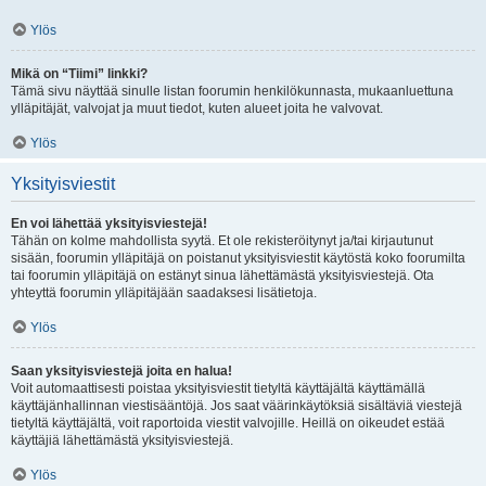
Ylös
Mikä on “Tiimi” linkki?
Tämä sivu näyttää sinulle listan foorumin henkilökunnasta, mukaanluettuna
ylläpitäjät, valvojat ja muut tiedot, kuten alueet joita he valvovat.
Ylös
Yksityisviestit
En voi lähettää yksityisviestejä!
Tähän on kolme mahdollista syytä. Et ole rekisteröitynyt ja/tai kirjautunut
sisään, foorumin ylläpitäjä on poistanut yksityisviestit käytöstä koko foorumilta
tai foorumin ylläpitäjä on estänyt sinua lähettämästä yksityisviestejä. Ota
yhteyttä foorumin ylläpitäjään saadaksesi lisätietoja.
Ylös
Saan yksityisviestejä joita en halua!
Voit automaattisesti poistaa yksityisviestit tietyltä käyttäjältä käyttämällä
käyttäjänhallinnan viestisääntöjä. Jos saat väärinkäytöksiä sisältäviä viestejä
tietyltä käyttäjältä, voit raportoida viestit valvojille. Heillä on oikeudet estää
käyttäjiä lähettämästä yksityisviestejä.
Ylös