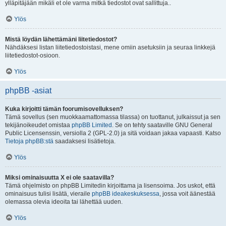
ylläpitäjään mikäli et ole varma mitkä tiedostot ovat sallittuja..
Ylös
Mistä löydän lähettämäni liitetiedostot?
Nähdäksesi listan liitetiedostoistasi, mene omiin asetuksiin ja seuraa linkkejä
liitetiedostot-osioon.
Ylös
phpBB -asiat
Kuka kirjoitti tämän foorumisovelluksen?
Tämä sovellus (sen muokkaamattomassa tilassa) on tuottanut, julkaissut ja sen
tekijänoikeudet omistaa
phpBB Limited
. Se on tehty saataville GNU General
Public Licensenssin, versiolla 2 (GPL-2.0) ja sitä voidaan jakaa vapaasti. Katso
Tietoja phpBB:stä
saadaksesi lisätietoja.
Ylös
Miksi ominaisuutta X ei ole saatavilla?
Tämä ohjelmisto on phpBB Limitedin kirjoittama ja lisensoima. Jos uskot, että
ominaisuus tulisi lisätä, vieraile
phpBB ideakeskuksessa
, jossa voit äänestää
olemassa olevia ideoita tai lähettää uuden.
Ylös