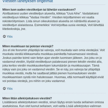
Viestien lähetyksen ongelmat
Miten luon uuden viestiketjun tai lähetän vastauksen?
Aloittaaksesi uuden viestiketjun alueella, klikkaa "Uusi Aihe". Vastataksesi
viestiketjuun klikkaa "Vastaa Viestiin". Viestien kirjoittaminen voi vaatia
rekisteröitymisen. Lista sinun oikeuksistasi alueella on nähtävillä alueen ja
viestiketjun alalaidassa. Esimerkiksi: Voit kirjoittaa uusia viestejä, Voit lähettää
liitetiedostoja, jne.
Ylös
Miten muokkaan tai poistan viestejä?
Jos et ole foorumin ylläpitäjä tai valvoja, voit muokata vain omia viestejäsi. Voit
muokata viestiä klikkaamalla muokkaa-painiketta haluamassasi viestissä.
Joskus painike toimii vain tietyn ajan viestin luomisen jälkeen. Jos joku on jo
vastannut viestiin, löydät viestiketjuun palatessasi pienen tekstin viestisi alla,
joka kertoo viestin muokkauskertojen lukumäärän ja muokkausajan. Tämä
näkyy vain jos joku on vastannut viestiin. Se ei näy, jos valvoja tai ylläpitäjä
muokkaa viestiä, mutta he saattavat jättää pienen huomautuksen viestin
muokkaamisen syistä niin halutessaan. Huomaa, että normaalit käyttäjät eivät
voi poistaa viestejä, jos niihin on joku vastannut.
Ylös
Miten liitän allekirjoituksen viestiini?
Lisätäksesi allekirjoituksen viestiisi, sinun täytyy ensin luoda sellainen omissa
asetuksissa. Kun olet luonut sellaisen, voit valita
Lisää allekirjoitus
-valinnan