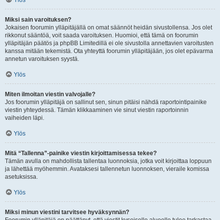
Ylös
Miksi sain varoituksen?
Jokaisen foorumin ylläpitäjällä on omat säännöt heidän sivustollensa. Jos olet
rikkonut sääntöä, voit saada varoituksen. Huomioi, että tämä on foorumin
ylläpitäjän päätös ja phpBB Limitedillä ei ole sivustolla annettavien varoitusten
kanssa mitään tekemistä. Ota yhteyttä foorumin ylläpitäjään, jos olet epävarma
annetun varoituksen syystä.
Ylös
Miten ilmoitan viestin valvojalle?
Jos foorumin ylläpitäjä on sallinut sen, sinun pitäisi nähdä raportointipainike
viestin yhteydessä. Tämän klikkaaminen vie sinut viestin raportoinnin
vaiheiden läpi.
Ylös
Mitä “Tallenna”-painike viestin kirjoittamisessa tekee?
Tämän avulla on mahdollista tallentaa luonnoksia, jotka voit kirjoittaa loppuun
ja lähettää myöhemmin. Avataksesi tallennetun luonnoksen, vieraile komissa
asetuksissa.
Ylös
Miksi minun viestini tarvitsee hyväksynnän?