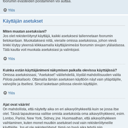
foorumin evästeiden poistaminen voi auttaa.
Ylös
Käyttäjän asetukset
Miten muutan asetuksiani?
Jos olet rekisteröitynyt käyttäjä, kaikki asetuksesi tallennetaan foorumin
tietokantaan. Muokataksesi niitä, vieraile omissa asetuksissa, johon vievä
linkki löytyy yleensä klikkaamalla käyttäjänimeäsi foorumin sivujen ylälaidassa.
Tätä kautta voit muokata asetuksiasi ja valintojasi.
Ylös
Kuinka estän käyttäjänimeni näkymisen paikalla olevissa käyttäjissä?
Omissa asetuksissasi, “Asetukset”-välilehdellä, löydät mahdollisuuden valita
Piilota paikallaolo
. Ottamalla tämän asetuksen käyttöön näyt vain ylläpitäjille,
valvojille ja itsellesi. Sinut lasketaan piilossa oleviin käyttäjiin.
Ylös
Ajat ovat väärin!
On mahdollista, että näytetty aika on eri aikavyöhykkeeltä kuin se jossa itse
olet. Tässä tapauksessa valitse omista asetuksista oma aikavyöhykkeesi, esim.
Lontoo, Pariisi, New York, Sidney, jne. Huomaathan, että aikavyöhykkeen
vaihtaminen, kuten monet muutkin asetukset ovat vain rekisteröityneille
käyttäjille. Jos et ole rekisteröitynyt, tämä on hyvä aika tehdä niin.