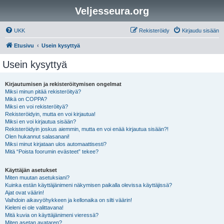
Veljesseura.org
UKK
Rekisteröidy
Kirjaudu sisään
Etusivu
Usein kysyttyä
Usein kysyttyä
Kirjautumisen ja rekisteröitymisen ongelmat
Miksi minun pitää rekisteröityä?
Mikä on COPPA?
Miksi en voi rekisteröityä?
Rekisteröidyin, mutta en voi kirjautua!
Miksi en voi kirjautua sisään?
Rekisteröidyin joskus aiemmin, mutta en voi enää kirjautua sisään?!
Olen hukannut salasanani!
Miksi minut kirjataan ulos automaattisesti?
Mitä “Poista foorumin evästeet” tekee?
Käyttäjän asetukset
Miten muutan asetuksiani?
Kuinka estän käyttäjänimeni näkymisen paikalla olevissa käyttäjissä?
Ajat ovat väärin!
Vaihdoin aikavyöhykkeen ja kellonaika on silti väärin!
Kieleni ei ole valittavana!
Mitä kuvia on käyttäjänimeni vieressä?
Miten asetan avataren?