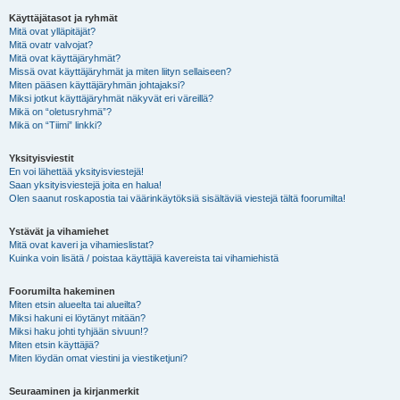
Käyttäjätasot ja ryhmät
Mitä ovat ylläpitäjät?
Mitä ovatr valvojat?
Mitä ovat käyttäjäryhmät?
Missä ovat käyttäjäryhmät ja miten liityn sellaiseen?
Miten pääsen käyttäjäryhmän johtajaksi?
Miksi jotkut käyttäjäryhmät näkyvät eri väreillä?
Mikä on “oletusryhmä”?
Mikä on “Tiimi” linkki?
Yksityisviestit
En voi lähettää yksityisviestejä!
Saan yksityisviestejä joita en halua!
Olen saanut roskapostia tai väärinkäytöksiä sisältäviä viestejä tältä foorumilta!
Ystävät ja vihamiehet
Mitä ovat kaveri ja vihamieslistat?
Kuinka voin lisätä / poistaa käyttäjiä kavereista tai vihamiehistä
Foorumilta hakeminen
Miten etsin alueelta tai alueilta?
Miksi hakuni ei löytänyt mitään?
Miksi haku johti tyhjään sivuun!?
Miten etsin käyttäjiä?
Miten löydän omat viestini ja viestiketjuni?
Seuraaminen ja kirjanmerkit