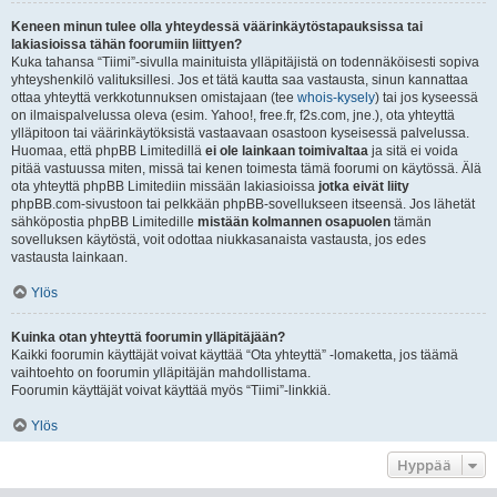
Keneen minun tulee olla yhteydessä väärinkäytöstapauksissa tai
lakiasioissa tähän foorumiin liittyen?
Kuka tahansa “Tiimi”-sivulla mainituista ylläpitäjistä on todennäköisesti sopiva
yhteyshenkilö valituksillesi. Jos et tätä kautta saa vastausta, sinun kannattaa
ottaa yhteyttä verkkotunnuksen omistajaan (tee
whois-kysely
) tai jos kyseessä
on ilmaispalvelussa oleva (esim. Yahoo!, free.fr, f2s.com, jne.), ota yhteyttä
ylläpitoon tai väärinkäytöksistä vastaavaan osastoon kyseisessä palvelussa.
Huomaa, että phpBB Limitedillä
ei ole lainkaan toimivaltaa
ja sitä ei voida
pitää vastuussa miten, missä tai kenen toimesta tämä foorumi on käytössä. Älä
ota yhteyttä phpBB Limitediin missään lakiasioissa
jotka eivät liity
phpBB.com-sivustoon tai pelkkään phpBB-sovellukseen itseensä. Jos lähetät
sähköpostia phpBB Limitedille
mistään kolmannen osapuolen
tämän
sovelluksen käytöstä, voit odottaa niukkasanaista vastausta, jos edes
vastausta lainkaan.
Ylös
Kuinka otan yhteyttä foorumin ylläpitäjään?
Kaikki foorumin käyttäjät voivat käyttää “Ota yhteyttä” -lomaketta, jos täämä
vaihtoehto on foorumin ylläpitäjän mahdollistama.
Foorumin käyttäjät voivat käyttää myös “Tiimi”-linkkiä.
Ylös
Hyppää