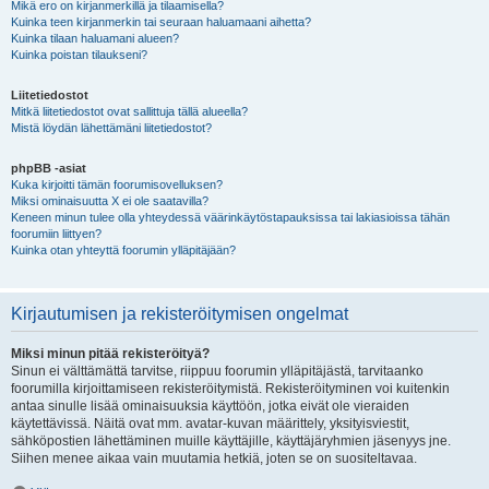
Mikä ero on kirjanmerkillä ja tilaamisella?
Kuinka teen kirjanmerkin tai seuraan haluamaani aihetta?
Kuinka tilaan haluamani alueen?
Kuinka poistan tilaukseni?
Liitetiedostot
Mitkä liitetiedostot ovat sallittuja tällä alueella?
Mistä löydän lähettämäni liitetiedostot?
phpBB -asiat
Kuka kirjoitti tämän foorumisovelluksen?
Miksi ominaisuutta X ei ole saatavilla?
Keneen minun tulee olla yhteydessä väärinkäytöstapauksissa tai lakiasioissa tähän
foorumiin liittyen?
Kuinka otan yhteyttä foorumin ylläpitäjään?
Kirjautumisen ja rekisteröitymisen ongelmat
Miksi minun pitää rekisteröityä?
Sinun ei välttämättä tarvitse, riippuu foorumin ylläpitäjästä, tarvitaanko
foorumilla kirjoittamiseen rekisteröitymistä. Rekisteröityminen voi kuitenkin
antaa sinulle lisää ominaisuuksia käyttöön, jotka eivät ole vieraiden
käytettävissä. Näitä ovat mm. avatar-kuvan määrittely, yksityisviestit,
sähköpostien lähettäminen muille käyttäjille, käyttäjäryhmien jäsenyys jne.
Siihen menee aikaa vain muutamia hetkiä, joten se on suositeltavaa.