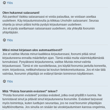
Ylös
Olen hukannut salasanani!
Älä panikoi! Vaikka salasanaasi ei voida palauttaa, se voidaan asettaa
uudelleen. Käy kirjautumissivulla ja klikkaa
Unohdin salasanani
. Seuraa
ohjeita ja sinun pitäisi kohta pystyä kirjautumaan uudelleen.
Jos et pysty asettamaan salasanaasi uudelleen, ota yhteyttä foorumin
ylläpitäjään.
Ylös
Miksi minut kirjataan ulos automaattisesti?
Jos et valitse
Muista minut
-laatikkoa kirjautuessasi, foorumi pitää sinut
kirjautuneena ennalta määritellyn ajan. Tämä estää muita väärinkäyttämästä
tunnuksiasi. Pysyäksesi kirjautuneena, valitse
Muista minut
-valinta
kirjautuessasi. Tämä ei ole suositeltavaa, jos käytät foorumia jaetulta koneelta,
esim. kirjastossa, nettikahvilassa tai koulun tietokoneluokassa. Jos et näe tätä
valintaa, foorumin ylläpitäjä on estänyt tämän toiminnon käyttämisen.
Ylös
Mitä “Poista foorumin evästeet” tekee?
“Poista foorumin evästeet” poistaa evästeet, jotka ovat phpBB:n luomia. Ne
tunnistavat sinut ja pitävät sinut kirjautuneena foorumille. Evästeet tarjoavat
myös toimintoja, kuten luettujen seurantaa, jos ne ovat foorumin ylläpitäjän
käyttöönottamia. Jos sinulla on sisään tai uloskirjautumisen kanssa ongelmia,