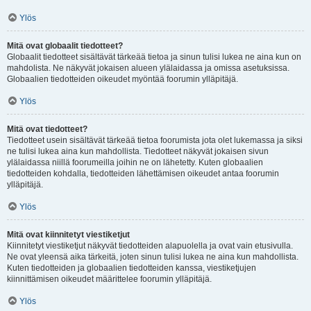
Ylös
Mitä ovat globaalit tiedotteet?
Globaalit tiedotteet sisältävät tärkeää tietoa ja sinun tulisi lukea ne aina kun on
mahdolista. Ne näkyvät jokaisen alueen ylälaidassa ja omissa asetuksissa.
Globaalien tiedotteiden oikeudet myöntää foorumin ylläpitäjä.
Ylös
Mitä ovat tiedotteet?
Tiedotteet usein sisältävät tärkeää tietoa foorumista jota olet lukemassa ja siksi
ne tulisi lukea aina kun mahdollista. Tiedotteet näkyvät jokaisen sivun
ylälaidassa niillä foorumeilla joihin ne on lähetetty. Kuten globaalien
tiedotteiden kohdalla, tiedotteiden lähettämisen oikeudet antaa foorumin
ylläpitäjä.
Ylös
Mitä ovat kiinnitetyt viestiketjut
Kiinnitetyt viestiketjut näkyvät tiedotteiden alapuolella ja ovat vain etusivulla.
Ne ovat yleensä aika tärkeitä, joten sinun tulisi lukea ne aina kun mahdollista.
Kuten tiedotteiden ja globaalien tiedotteiden kanssa, viestiketjujen
kiinnittämisen oikeudet määrittelee foorumin ylläpitäjä.
Ylös