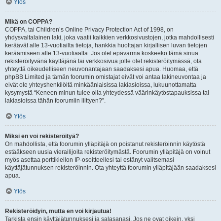
Ylös
Mikä on COPPA?
COPPA, tai Children’s Online Privacy Protection Act of 1998, on
yhdysvaltalainen laki, joka vaatii kaikkien verkkosivustojen, jotka mahdollisesti
keräävät alle 13-vuotiailta tietoja, hankkia huoltajan kirjallisen luvan tietojen
keräämiseen alle 13-vuotiaalta. Jos olet epävarma koskeeko tämä sinua
rekisteröityvänä käyttäjänä tai verkkosivua jolle olet rekisteröitymässä, ota
yhteyttä oikeudelliseen neuvonantajaan saadaksesi apua. Huomaa, että
phpBB Limited ja tämän foorumin omistajat eivät voi antaa lakineuvontaa ja
eivät ole yhteyshenkilöitä minkäänlaisissa lakiasioissa, lukuunottamatta
kysymystä “Keneen minun tulee olla yhteydessä väärinkäytöstapauksissa tai
lakiasioissa tähän foorumiin liittyen?”.
Ylös
Miksi en voi rekisteröityä?
On mahdollista, että foorumin ylläpitäjä on poistanut rekisteröinnin käytöstä
estääkseen uusia vierailijoita rekisteröitymästä. Foorumin ylläpitäjä on voinut
myös asettaa porttikiellon IP-osoitteellesi tai estänyt valitsemasi
käyttäjätunnuksen rekisteröinnin. Ota yhteyttä foorumin ylläpitäjään saadaksesi
apua.
Ylös
Rekisteröidyin, mutta en voi kirjautua!
Tarkista ensin käyttäjätunnuksesi ja salasanasi. Jos ne ovat oikein, yksi