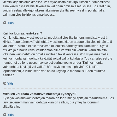
viestin kirjoituslomakkeessa. Voit myös lisätä allekirjoituksen automaattisesti
aina kaikkiin viesteihisi tekemällä valinnan omissa asetuksissa. Jos teet niin,
voit silti estää allekirjoituksen liittämisen yksittäiseen viestiin poistamalla
valinnan viestinkirjoituslomakkeessa.
Ylös
Kuinka luon äänestyksen?
Kun kirjoitat uuta viestiketjua tai muokkaat viestiketjun ensimmäistä viestiä,
klikkaa "Luo äänestys"-välilehteä viestilomakkeen alapuolella. Jos et näe tätä
välilehteä, sinulla ei ole tarvittavia oikeuksia äänestysten luomiseen. Syötä
otsikko ja ainakin kaksi vaihtoehtoa niille varattuihin kenttiin. Varmista että
jokainen vaihtoehto on omalla rivillään tekstikentässä. Voit myös määritellä
kuinka monta vaihtoehtoa käyttäjät voivat valita kohdasta You can also set the
number of options users may select during voting under “Kuinka monta
vaihtoehtoa käyttäjä voi valita”, äänestyksen kesto päivinä (0 kestää
loputtomasti) ja viimeisenä voit antaa käyttäjille mahdollisuuden muuttaa
ääntään.
Ylös
Miksi en voi lisätä vastausvaihtoehtoja kyselyyn?
Kyselyn vastausvaihtoehtojen määrä on foorumin ylläpitäjän määrittelemä. Jos
tarvitset enemmän vaihtoehtoja kuin on sallittu, ota yhteyttä foorumin
ylläpitäjään.
Ylös