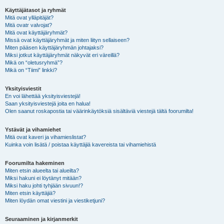
Käyttäjätasot ja ryhmät
Mitä ovat ylläpitäjät?
Mitä ovatr valvojat?
Mitä ovat käyttäjäryhmät?
Missä ovat käyttäjäryhmät ja miten liityn sellaiseen?
Miten pääsen käyttäjäryhmän johtajaksi?
Miksi jotkut käyttäjäryhmät näkyvät eri väreillä?
Mikä on “oletusryhmä”?
Mikä on “Tiimi” linkki?
Yksityisviestit
En voi lähettää yksityisviestejä!
Saan yksityisviestejä joita en halua!
Olen saanut roskapostia tai väärinkäytöksiä sisältäviä viestejä tältä foorumilta!
Ystävät ja vihamiehet
Mitä ovat kaveri ja vihamieslistat?
Kuinka voin lisätä / poistaa käyttäjiä kavereista tai vihamiehistä
Foorumilta hakeminen
Miten etsin alueelta tai alueilta?
Miksi hakuni ei löytänyt mitään?
Miksi haku johti tyhjään sivuun!?
Miten etsin käyttäjiä?
Miten löydän omat viestini ja viestiketjuni?
Seuraaminen ja kirjanmerkit