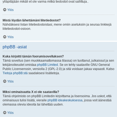
ylläpitäjään mikäli et ole varma mitkä tiedostot ovat sallittuja..
Ylös
Mistä löydän lähettämäni liitetiedostot?
Nähdäksesi listan liitetiedostoistasi, mene omiin asetuksiin ja seuraa linkkejä
liitetiedostot-osioon.
Ylös
phpBB -asiat
Kuka kirjoitti tämän foorumisovelluksen?
Tämä sovellus (sen muokkaamattomassa tilassa) on tuottanut, julkaissut ja sen
tekijänoikeudet omistaa
phpBB Limited
. Se on tehty saataville GNU General
Public Licensenssin, versiolla 2 (GPL-2.0) ja sitä voidaan jakaa vapaasti. Katso
Tietoja phpBB:stä
saadaksesi lisätietoja.
Ylös
Miksi ominaisuutta X ei ole saatavilla?
Tämä ohjelmisto on phpBB Limitedin kirjoittama ja lisensoima. Jos uskot, että
ominaisuus tulisi lisätä, vieraile
phpBB ideakeskuksessa
, jossa voit äänestää
olemassa olevia ideoita tai lähettää uuden.
Ylös