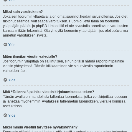
Ylös
Miksi sain varoituksen?
Jokaisen foorumin ylläpitäjällä on omat säännöt heidän sivustollensa. Jos olet
rikkonut sääntöä, voit saada varoituksen. Huomioi, että tämä on foorumin
ylläpitäjän päätös ja phpBB Limitedillä ei ole sivustolla annettavien varoitusten
kanssa mitään tekemistä. Ota yhteyttä foorumin ylläpitäjään, jos olet epävarma
annetun varoituksen syystä.
Ylös
Miten ilmoitan viestin valvojalle?
Jos foorumin ylläpitäjä on sallinut sen, sinun pitäisi nähdä raportointipainike
viestin yhteydessä. Tämän klikkaaminen vie sinut viestin raportoinnin
vaiheiden läpi.
Ylös
Mitä “Tallenna”-painike viestin kirjoittamisessa tekee?
Tämän avulla on mahdollista tallentaa luonnoksia, jotka voit kirjoittaa loppuun
ja lähettää myöhemmin. Avataksesi tallennetun luonnoksen, vieraile komissa
asetuksissa.
Ylös
Miksi minun viestini tarvitsee hyväksynnän?