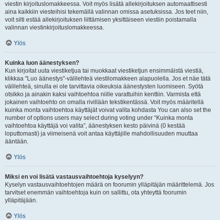
viestin kirjoituslomakkeessa. Voit myös lisätä allekirjoituksen automaattisesti
aina kaikkiin viesteihisi tekemällä valinnan omissa asetuksissa. Jos teet niin,
voit silti estää allekirjoituksen liittämisen yksittäiseen viestiin poistamalla
valinnan viestinkirjoituslomakkeessa.
Ylös
Kuinka luon äänestyksen?
Kun kirjoitat uuta viestiketjua tai muokkaat viestiketjun ensimmäistä viestiä,
klikkaa "Luo äänestys"-välilehteä viestilomakkeen alapuolella. Jos et näe tätä
välilehteä, sinulla ei ole tarvittavia oikeuksia äänestysten luomiseen. Syötä
otsikko ja ainakin kaksi vaihtoehtoa niille varattuihin kenttiin. Varmista että
jokainen vaihtoehto on omalla rivillään tekstikentässä. Voit myös määritellä
kuinka monta vaihtoehtoa käyttäjät voivat valita kohdasta You can also set the
number of options users may select during voting under “Kuinka monta
vaihtoehtoa käyttäjä voi valita”, äänestyksen kesto päivinä (0 kestää
loputtomasti) ja viimeisenä voit antaa käyttäjille mahdollisuuden muuttaa
ääntään.
Ylös
Miksi en voi lisätä vastausvaihtoehtoja kyselyyn?
Kyselyn vastausvaihtoehtojen määrä on foorumin ylläpitäjän määrittelemä. Jos
tarvitset enemmän vaihtoehtoja kuin on sallittu, ota yhteyttä foorumin
ylläpitäjään.
Ylös