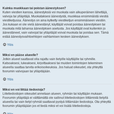
Kuinka muokkaan tai poistan äänestyksen?
Kuten viestien kanssa, äänestyksiä voi muokata vain alkuperäinen lähettäjä,
valvoja tai ylläpitäjä. Muokataksesi äänestystä, muokkaa ensimmäistä viestiä
viestiketjussa. Äänestys on aina kytketty viestiketjun ensimmäiseen viestiin.
Jos kukaan ei ole vielä äänestänyt, käyttäjät voivat poistaa äänestyksen tai
muokata mitä tahansa äänestyksen asetusta. Jos käyttäjät ovat kuitenkin jo
äänestäneet, vain valvojat tai ylläpitäjät voivat muokata tai poistaa sen. Tämä
estää äänestysvaihtoehtojen vaihtamisen kesken äänestyksen.
Ylös
Miksi en pääse alueelle?
Jotkin alueet saattavat olla rajattu vain tietyille käyttäjille tai ryhmille.
Katsoaksesi, lukeaksesi, kirjoittaaksesi tai muiden toimintojen tekeminen
alueella saattaa tarvita erikoisoikeuksia. Jos haluat oikeudet, ota yhteyttä
foorumin valvojaan tai ylläpitäjään.
Ylös
Miksi en voi liittää tiedostoja?
Liitetiedostojen oikeudet annetaan alueen, ryhmän tai käyttäjän mukaan.
Foorumin ylläpitäjä ei välttämättä ole sallinut liitetiedostojen liittämistä tietyllä
alueella tai vain tietyt ryhmät saattavat pystyä liittämään tiedostoja. Ota yhteyttä
foorumin ylläpitäjään jos et tiedä miksi et voi lisätä liitetiedostoja.