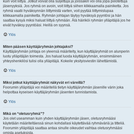
kuin voit liittyä. Jotkut voivat olla suljettuja ja joissakin voi olla jopa piilotettuja
jäsenyyksiä. Jos ryhmä on avoin, voit liittyä siihen klikkaamalla painiketta. Jos
ryhmä vaatii hyväksynnän liittymistä varten, voit pyytää liittymislupaa
klikkaamalla painiketta. Ryhmän johtajan täytyy hyväksyä pyyntösi ja hän
saattaa kysyä miksi haluat liittyä ryhmään. Älä häiriköi ryhmän ylläpitäjiä jos he
eivät hyväksy pyyntöäsi. Heillä on syynsä.
Ylös
Miten pääsen käyttäjäryhmän johtajaksi?
Käyttäjäryhmän johtaja on yleensä määritelty, kun käyttäjäryhmät on alunperin
luotu ylläpitäjän toimesta. Jos haluat luoda käyttäjäryhmän, ensimmäinen
yhteyshenkilösi tulisi olla ylläpitäjä. Kokeile yksityisviestin lähettämistä.
Ylös
Miksi jotkut käyttäjäryhmät näkyvät eri väreillä?
Foorumin ylläpitäjä voi määritellä tietyn käyttäjäryhmän jäsenille värin joka
helpottaa kyseisen käyttäjäryhmän jäsenten tunnistamista.
Ylös
Mikä on “oletusryhmä”?
Jos olet useamman kuin yhden käyttäjäryhmän jäsen, oletusryhmääsi
käytetään määriteltäessä sinun kohdallasi käytettävää ryhmäväriä ja titteliä.
Foorumin ylläpitäjä saattaa antaa sinulle oikeudet vaihtaa oletusryhmääsi
omista asetuksista.