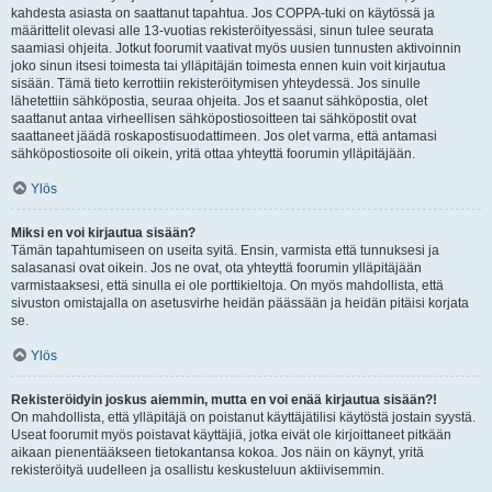
kahdesta asiasta on saattanut tapahtua. Jos COPPA-tuki on käytössä ja
määrittelit olevasi alle 13-vuotias rekisteröityessäsi, sinun tulee seurata
saamiasi ohjeita. Jotkut foorumit vaativat myös uusien tunnusten aktivoinnin
joko sinun itsesi toimesta tai ylläpitäjän toimesta ennen kuin voit kirjautua
sisään. Tämä tieto kerrottiin rekisteröitymisen yhteydessä. Jos sinulle
lähetettiin sähköpostia, seuraa ohjeita. Jos et saanut sähköpostia, olet
saattanut antaa virheellisen sähköpostiosoitteen tai sähköpostit ovat
saattaneet jäädä roskapostisuodattimeen. Jos olet varma, että antamasi
sähköpostiosoite oli oikein, yritä ottaa yhteyttä foorumin ylläpitäjään.
Ylös
Miksi en voi kirjautua sisään?
Tämän tapahtumiseen on useita syitä. Ensin, varmista että tunnuksesi ja
salasanasi ovat oikein. Jos ne ovat, ota yhteyttä foorumin ylläpitäjään
varmistaaksesi, että sinulla ei ole porttikieltoja. On myös mahdollista, että
sivuston omistajalla on asetusvirhe heidän päässään ja heidän pitäisi korjata
se.
Ylös
Rekisteröidyin joskus aiemmin, mutta en voi enää kirjautua sisään?!
On mahdollista, että ylläpitäjä on poistanut käyttäjätilisi käytöstä jostain syystä.
Useat foorumit myös poistavat käyttäjiä, jotka eivät ole kirjoittaneet pitkään
aikaan pienentääkseen tietokantansa kokoa. Jos näin on käynyt, yritä
rekisteröityä uudelleen ja osallistu keskusteluun aktiivisemmin.