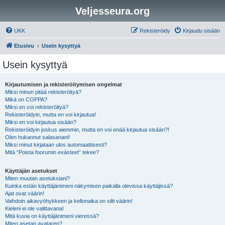
Veljesseura.org
UKK
Rekisteröidy
Kirjaudu sisään
Etusivu
Usein kysyttyä
Usein kysyttyä
Kirjautumisen ja rekisteröitymisen ongelmat
Miksi minun pitää rekisteröityä?
Mikä on COPPA?
Miksi en voi rekisteröityä?
Rekisteröidyin, mutta en voi kirjautua!
Miksi en voi kirjautua sisään?
Rekisteröidyin joskus aiemmin, mutta en voi enää kirjautua sisään?!
Olen hukannut salasanani!
Miksi minut kirjataan ulos automaattisesti?
Mitä “Poista foorumin evästeet” tekee?
Käyttäjän asetukset
Miten muutan asetuksiani?
Kuinka estän käyttäjänimeni näkymisen paikalla olevissa käyttäjissä?
Ajat ovat väärin!
Vaihdoin aikavyöhykkeen ja kellonaika on silti väärin!
Kieleni ei ole valittavana!
Mitä kuvia on käyttäjänimeni vieressä?
Miten asetan avataren?