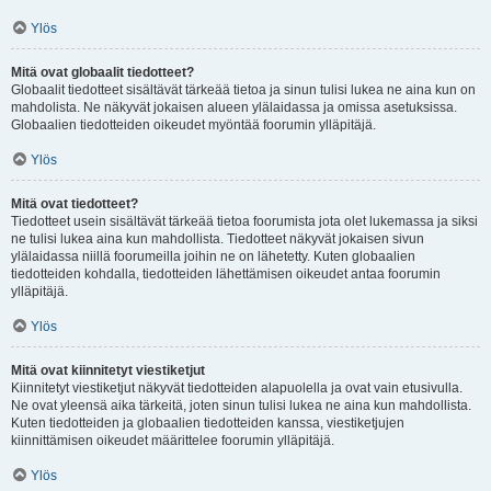
Ylös
Mitä ovat globaalit tiedotteet?
Globaalit tiedotteet sisältävät tärkeää tietoa ja sinun tulisi lukea ne aina kun on
mahdolista. Ne näkyvät jokaisen alueen ylälaidassa ja omissa asetuksissa.
Globaalien tiedotteiden oikeudet myöntää foorumin ylläpitäjä.
Ylös
Mitä ovat tiedotteet?
Tiedotteet usein sisältävät tärkeää tietoa foorumista jota olet lukemassa ja siksi
ne tulisi lukea aina kun mahdollista. Tiedotteet näkyvät jokaisen sivun
ylälaidassa niillä foorumeilla joihin ne on lähetetty. Kuten globaalien
tiedotteiden kohdalla, tiedotteiden lähettämisen oikeudet antaa foorumin
ylläpitäjä.
Ylös
Mitä ovat kiinnitetyt viestiketjut
Kiinnitetyt viestiketjut näkyvät tiedotteiden alapuolella ja ovat vain etusivulla.
Ne ovat yleensä aika tärkeitä, joten sinun tulisi lukea ne aina kun mahdollista.
Kuten tiedotteiden ja globaalien tiedotteiden kanssa, viestiketjujen
kiinnittämisen oikeudet määrittelee foorumin ylläpitäjä.
Ylös