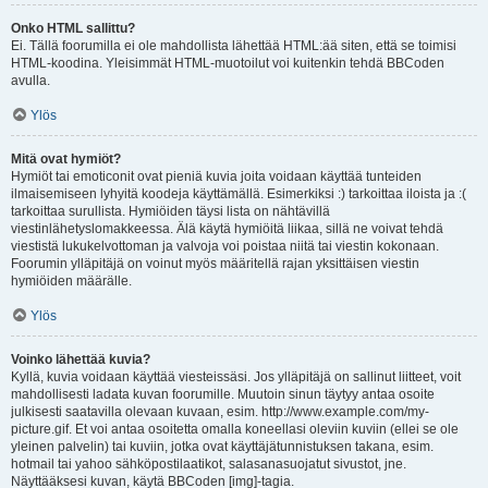
Onko HTML sallittu?
Ei. Tällä foorumilla ei ole mahdollista lähettää HTML:ää siten, että se toimisi
HTML-koodina. Yleisimmät HTML-muotoilut voi kuitenkin tehdä BBCoden
avulla.
Ylös
Mitä ovat hymiöt?
Hymiöt tai emoticonit ovat pieniä kuvia joita voidaan käyttää tunteiden
ilmaisemiseen lyhyitä koodeja käyttämällä. Esimerkiksi :) tarkoittaa iloista ja :(
tarkoittaa surullista. Hymiöiden täysi lista on nähtävillä
viestinlähetyslomakkeessa. Älä käytä hymiöitä liikaa, sillä ne voivat tehdä
viestistä lukukelvottoman ja valvoja voi poistaa niitä tai viestin kokonaan.
Foorumin ylläpitäjä on voinut myös määritellä rajan yksittäisen viestin
hymiöiden määrälle.
Ylös
Voinko lähettää kuvia?
Kyllä, kuvia voidaan käyttää viesteissäsi. Jos ylläpitäjä on sallinut liitteet, voit
mahdollisesti ladata kuvan foorumille. Muutoin sinun täytyy antaa osoite
julkisesti saatavilla olevaan kuvaan, esim. http://www.example.com/my-
picture.gif. Et voi antaa osoitetta omalla koneellasi oleviin kuviin (ellei se ole
yleinen palvelin) tai kuviin, jotka ovat käyttäjätunnistuksen takana, esim.
hotmail tai yahoo sähköpostilaatikot, salasanasuojatut sivustot, jne.
Näyttääksesi kuvan, käytä BBCoden [img]-tagia.