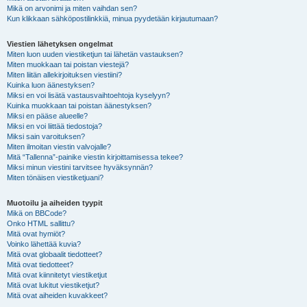
Mikä on arvonimi ja miten vaihdan sen?
Kun klikkaan sähköpostilinkkiä, minua pyydetään kirjautumaan?
Viestien lähetyksen ongelmat
Miten luon uuden viestiketjun tai lähetän vastauksen?
Miten muokkaan tai poistan viestejä?
Miten liitän allekirjoituksen viestiini?
Kuinka luon äänestyksen?
Miksi en voi lisätä vastausvaihtoehtoja kyselyyn?
Kuinka muokkaan tai poistan äänestyksen?
Miksi en pääse alueelle?
Miksi en voi liittää tiedostoja?
Miksi sain varoituksen?
Miten ilmoitan viestin valvojalle?
Mitä “Tallenna”-painike viestin kirjoittamisessa tekee?
Miksi minun viestini tarvitsee hyväksynnän?
Miten tönäisen viestiketjuani?
Muotoilu ja aiheiden tyypit
Mikä on BBCode?
Onko HTML sallittu?
Mitä ovat hymiöt?
Voinko lähettää kuvia?
Mitä ovat globaalit tiedotteet?
Mitä ovat tiedotteet?
Mitä ovat kiinnitetyt viestiketjut
Mitä ovat lukitut viestiketjut?
Mitä ovat aiheiden kuvakkeet?