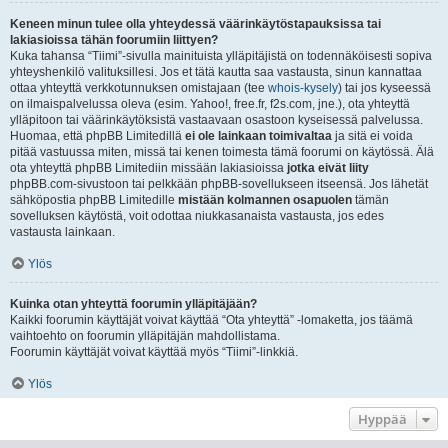
Keneen minun tulee olla yhteydessä väärinkäytöstapauksissa tai
lakiasioissa tähän foorumiin liittyen?
Kuka tahansa “Tiimi”-sivulla mainituista ylläpitäjistä on todennäköisesti sopiva
yhteyshenkilö valituksillesi. Jos et tätä kautta saa vastausta, sinun kannattaa
ottaa yhteyttä verkkotunnuksen omistajaan (tee
whois-kysely
) tai jos kyseessä
on ilmaispalvelussa oleva (esim. Yahoo!, free.fr, f2s.com, jne.), ota yhteyttä
ylläpitoon tai väärinkäytöksistä vastaavaan osastoon kyseisessä palvelussa.
Huomaa, että phpBB Limitedillä
ei ole lainkaan toimivaltaa
ja sitä ei voida
pitää vastuussa miten, missä tai kenen toimesta tämä foorumi on käytössä. Älä
ota yhteyttä phpBB Limitediin missään lakiasioissa
jotka eivät liity
phpBB.com-sivustoon tai pelkkään phpBB-sovellukseen itseensä. Jos lähetät
sähköpostia phpBB Limitedille
mistään kolmannen osapuolen
tämän
sovelluksen käytöstä, voit odottaa niukkasanaista vastausta, jos edes
vastausta lainkaan.
Ylös
Kuinka otan yhteyttä foorumin ylläpitäjään?
Kaikki foorumin käyttäjät voivat käyttää “Ota yhteyttä” -lomaketta, jos täämä
vaihtoehto on foorumin ylläpitäjän mahdollistama.
Foorumin käyttäjät voivat käyttää myös “Tiimi”-linkkiä.
Ylös
Hyppää