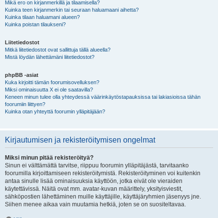
Mikä ero on kirjanmerkillä ja tilaamisella?
Kuinka teen kirjanmerkin tai seuraan haluamaani aihetta?
Kuinka tilaan haluamani alueen?
Kuinka poistan tilaukseni?
Liitetiedostot
Mitkä liitetiedostot ovat sallittuja tällä alueella?
Mistä löydän lähettämäni liitetiedostot?
phpBB -asiat
Kuka kirjoitti tämän foorumisovelluksen?
Miksi ominaisuutta X ei ole saatavilla?
Keneen minun tulee olla yhteydessä väärinkäytöstapauksissa tai lakiasioissa tähän
foorumiin liittyen?
Kuinka otan yhteyttä foorumin ylläpitäjään?
Kirjautumisen ja rekisteröitymisen ongelmat
Miksi minun pitää rekisteröityä?
Sinun ei välttämättä tarvitse, riippuu foorumin ylläpitäjästä, tarvitaanko
foorumilla kirjoittamiseen rekisteröitymistä. Rekisteröityminen voi kuitenkin
antaa sinulle lisää ominaisuuksia käyttöön, jotka eivät ole vieraiden
käytettävissä. Näitä ovat mm. avatar-kuvan määrittely, yksityisviestit,
sähköpostien lähettäminen muille käyttäjille, käyttäjäryhmien jäsenyys jne.
Siihen menee aikaa vain muutamia hetkiä, joten se on suositeltavaa.