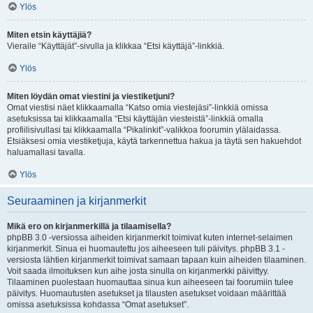
Ylös
Miten etsin käyttäjiä?
Vieraile “Käyttäjät”-sivulla ja klikkaa “Etsi käyttäjä”-linkkiä.
Ylös
Miten löydän omat viestini ja viestiketjuni?
Omat viestisi näet klikkaamalla “Katso omia viestejäsi”-linkkiä omissa
asetuksissa tai klikkaamalla “Etsi käyttäjän viesteistä”-linkkiä omalla
profiilisivullasi tai klikkaamalla “Pikalinkit”-valikkoa foorumin ylälaidassa.
Etsiäksesi omia viestiketjuja, käytä tarkennettua hakua ja täytä sen hakuehdot
haluamallasi tavalla.
Ylös
Seuraaminen ja kirjanmerkit
Mikä ero on kirjanmerkillä ja tilaamisella?
phpBB 3.0 -versiossa aiheiden kirjanmerkit toimivat kuten internet-selaimen
kirjanmerkit. Sinua ei huomautettu jos aiheeseen tuli päivitys. phpBB 3.1 -
versiosta lähtien kirjanmerkit toimivat samaan tapaan kuin aiheiden tilaaminen.
Voit saada ilmoituksen kun aihe josta sinulla on kirjanmerkki päivittyy.
Tilaaminen puolestaan huomauttaa sinua kun aiheeseen tai foorumiin tulee
päivitys. Huomautusten asetukset ja tilausten asetukset voidaan määrittää
omissa asetuksissa kohdassa “Omat asetukset”.