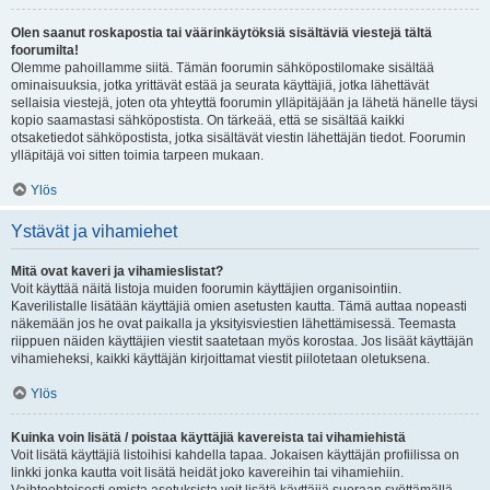
Olen saanut roskapostia tai väärinkäytöksiä sisältäviä viestejä tältä
foorumilta!
Olemme pahoillamme siitä. Tämän foorumin sähköpostilomake sisältää
ominaisuuksia, jotka yrittävät estää ja seurata käyttäjiä, jotka lähettävät
sellaisia viestejä, joten ota yhteyttä foorumin ylläpitäjään ja lähetä hänelle täysi
kopio saamastasi sähköpostista. On tärkeää, että se sisältää kaikki
otsaketiedot sähköpostista, jotka sisältävät viestin lähettäjän tiedot. Foorumin
ylläpitäjä voi sitten toimia tarpeen mukaan.
Ylös
Ystävät ja vihamiehet
Mitä ovat kaveri ja vihamieslistat?
Voit käyttää näitä listoja muiden foorumin käyttäjien organisointiin.
Kaverilistalle lisätään käyttäjiä omien asetusten kautta. Tämä auttaa nopeasti
näkemään jos he ovat paikalla ja yksityisviestien lähettämisessä. Teemasta
riippuen näiden käyttäjien viestit saatetaan myös korostaa. Jos lisäät käyttäjän
vihamieheksi, kaikki käyttäjän kirjoittamat viestit piilotetaan oletuksena.
Ylös
Kuinka voin lisätä / poistaa käyttäjiä kavereista tai vihamiehistä
Voit lisätä käyttäjiä listoihisi kahdella tapaa. Jokaisen käyttäjän profiilissa on
linkki jonka kautta voit lisätä heidät joko kavereihin tai vihamiehiin.