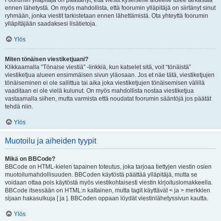
Foorumin ylläpitäjä on päättänyt, että viestit kyseiselle alueelle tulee tarkastaa
ennen lähetystä. On myös mahdollista, että foorumin ylläpitäjä on siirtänyt sinut
ryhmään, jonka viestit tarkistetaan ennen lähettämistä. Ota yhteyttä foorumin
ylläpitäjään saadaksesi lisätietoja.
Ylös
Miten tönäisen viestiketjuani?
Klikkaamalla “Tönaise viestiä” -linkkiä, kun katselet sitä, voit “tönäistä”
viestiketjua alueen ensimmäisen sivun yläosaan. Jos et näe tätä, viestiketjujen
tönäiseminen ei ole sallittua tai aika joka viestiketjujen tönäisemisen välillä
vaaditaan ei ole vielä kulunut. On myös mahdollista nostaa viestiketjua
vastaamalla siihen, mutta varmista että noudatat foorumin sääntöjä jos päätät
tehdä niin.
Ylös
Muotoilu ja aiheiden tyypit
Mikä on BBCode?
BBCode on HTML-kielen tapainen toteutus, joka tarjoaa tiettyjen viestin osien
muotoilumahdollisuuden. BBCoden käytöstä päättää ylläpitäjä, mutta se
voidaan ottaa pois käytöstä myös viestikohtaisesti viestin kirjoituslomakkeella.
BBCode itsessään on HTML:n kaltainen, mutta tagit käyttävät < ja > merkkien
sijaan hakasulkuja [ ja ]. BBCoden oppaan löydät viestinlähetyssivun kautta.
Ylös