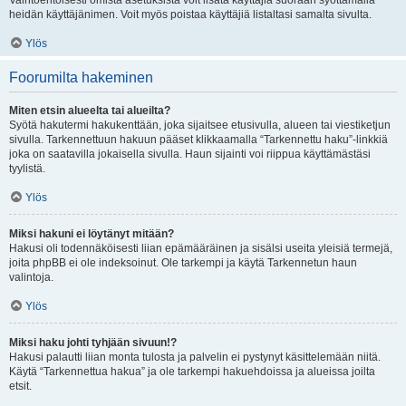
Vaihtoehtoisesti omista asetuksista voit lisätä käyttäjiä suoraan syöttämällä
heidän käyttäjänimen. Voit myös poistaa käyttäjiä listaltasi samalta sivulta.
Ylös
Foorumilta hakeminen
Miten etsin alueelta tai alueilta?
Syötä hakutermi hakukenttään, joka sijaitsee etusivulla, alueen tai viestiketjun
sivulla. Tarkennettuun hakuun pääset klikkaamalla “Tarkennettu haku”-linkkiä
joka on saatavilla jokaisella sivulla. Haun sijainti voi riippua käyttämästäsi
tyylistä.
Ylös
Miksi hakuni ei löytänyt mitään?
Hakusi oli todennäköisesti liian epämääräinen ja sisälsi useita yleisiä termejä,
joita phpBB ei ole indeksoinut. Ole tarkempi ja käytä Tarkennetun haun
valintoja.
Ylös
Miksi haku johti tyhjään sivuun!?
Hakusi palautti liian monta tulosta ja palvelin ei pystynyt käsittelemään niitä.
Käytä “Tarkennettua hakua” ja ole tarkempi hakuehdoissa ja alueissa joilta
etsit.