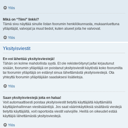
Ylös
Mikä on “Tiimi” linkki?
Tämä sivu näyttää sinulle listan foorumin henkilökunnasta, mukaanluettuna
ylläpitäjät, valvojat ja muut tiedot, kuten alueet joita he valvovat.
Ylös
Yksityisviestit
En voi lähettää yksityisviestejä!
Tähän on kolme mahdollista syytä. Et ole rekisteröitynyt ja/tai kirjautunut
sisään, foorumin ylläpitäjä on poistanut yksityisviestit käytöstä koko foorumilta
tai foorumin ylläpitäjä on estänyt sinua lähettämästä yksityisviestejä. Ota
yhteyttä foorumin ylläpitäjään saadaksesi lisätietoja.
Ylös
Saan yksityisviestejä joita en halua!
Voit automaattisesti poistaa yksityisviestit tietyltä käyttäjältä käyttämällä
käyttäjänhallinnan viestisääntöjä. Jos saat väärinkäytöksiä sisältäviä viestejä
tietyltä käyttäjältä, voit raportoida viestit valvojille. Heillä on oikeudet estää
käyttäjiä lähettämästä yksityisviestejä.
Ylös