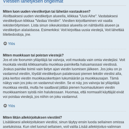
Viestien lähetyksen ongelmat
Miten luon uuden viestiketjun tai lähetän vastauksen?
Aloittaaksesi uuden viestiketjun alueella, klikkaa "Uusi Aihe". Vastataksesi
viestiketjuun klikkaa "Vastaa Viestiin". Viestien kirjoittaminen voi vaatia
rekisteröitymisen. Lista sinun oikeuksistasi alueella on nähtävillä alueen ja
viestiketjun alalaidassa. Esimerkiksi: Voit kirjoittaa uusia viestejä, Voit lähettää
liitetiedostoja, jne.
Ylös
Miten muokkaan tai poistan viestejä?
Jos et ole foorumin ylläpitäjä tai valvoja, voit muokata vain omia viestejäsi. Voit
muokata viestiä klikkaamalla muokkaa-painiketta haluamassasi viestissä.
Joskus painike toimii vain tietyn ajan viestin luomisen jälkeen. Jos joku on jo
vastannut viestiin, löydät viestiketjuun palatessasi pienen tekstin viestisi alla,
joka kertoo viestin muokkauskertojen lukumäärän ja muokkausajan. Tämä
näkyy vain jos joku on vastannut viestiin. Se ei näy, jos valvoja tai ylläpitäjä
muokkaa viestiä, mutta he saattavat jättää pienen huomautuksen viestin
muokkaamisen syistä niin halutessaan. Huomaa, että normaalit käyttäjät eivät
voi poistaa viestejä, jos niihin on joku vastannut.
Ylös
Miten liitän allekirjoituksen viestiini?
Lisätäksesi allekirjoituksen viestiisi, sinun täytyy ensin luoda sellainen omissa
asetuksissa. Kun olet luonut sellaisen, voit valita
Lisää allekirjoitus
-valinnan