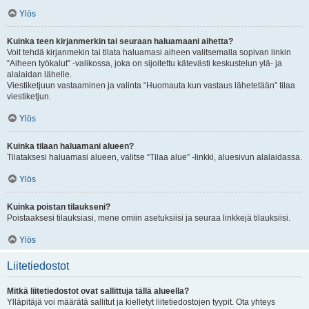
Ylös
Kuinka teen kirjanmerkin tai seuraan haluamaani aihetta?
Voit tehdä kirjanmekin tai tilata haluamasi aiheen valitsemalla sopivan linkin
“Aiheen työkalut” -valikossa, joka on sijoitettu kätevästi keskustelun ylä- ja
alalaidan lähelle.
Viestiketjuun vastaaminen ja valinta “Huomauta kun vastaus lähetetään” tilaa
viestiketjun.
Ylös
Kuinka tilaan haluamani alueen?
Tilataksesi haluamasi alueen, valitse “Tilaa alue” -linkki, aluesivun alalaidassa.
Ylös
Kuinka poistan tilaukseni?
Poistaaksesi tilauksiasi, mene omiin asetuksiisi ja seuraa linkkejä tilauksiisi.
Ylös
Liitetiedostot
Mitkä liitetiedostot ovat sallittuja tällä alueella?
Ylläpitäjä voi määrätä sallitut ja kielletyt liitetiedostojen tyypit. Ota yhteys