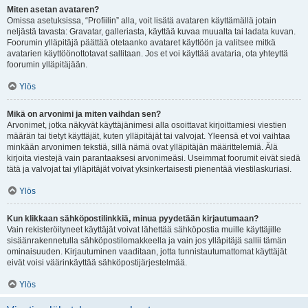
Miten asetan avataren?
Omissa asetuksissa, “Profiilin” alla, voit lisätä avataren käyttämällä jotain
neljästä tavasta: Gravatar, galleriasta, käyttää kuvaa muualta tai ladata kuvan.
Foorumin ylläpitäjä päättää otetaanko avataret käyttöön ja valitsee mitkä
avatarien käyttöönottotavat sallitaan. Jos et voi käyttää avataria, ota yhteyttä
foorumin ylläpitäjään.
Ylös
Mikä on arvonimi ja miten vaihdan sen?
Arvonimet, jotka näkyvät käyttäjänimesi alla osoittavat kirjoittamiesi viestien
määrän tai tietyt käyttäjät, kuten ylläpitäjät tai valvojat. Yleensä et voi vaihtaa
minkään arvonimen tekstiä, sillä nämä ovat ylläpitäjän määrittelemiä. Älä
kirjoita viestejä vain parantaaksesi arvonimeäsi. Useimmat foorumit eivät siedä
tätä ja valvojat tai ylläpitäjät voivat yksinkertaisesti pienentää viestilaskuriasi.
Ylös
Kun klikkaan sähköpostilinkkiä, minua pyydetään kirjautumaan?
Vain rekisteröityneet käyttäjät voivat lähettää sähköpostia muille käyttäjille
sisäänrakennetulla sähköpostilomakkeella ja vain jos ylläpitäjä sallii tämän
ominaisuuden. Kirjautuminen vaaditaan, jotta tunnistautumattomat käyttäjät
eivät voisi väärinkäyttää sähköpostijärjestelmää.
Ylös