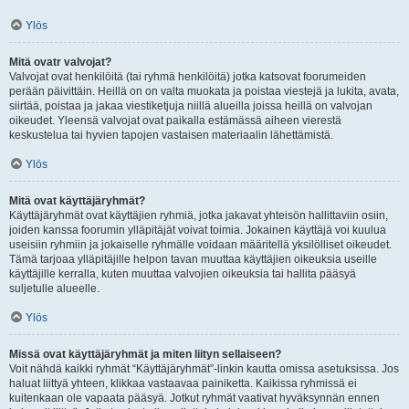
Ylös
Mitä ovatr valvojat?
Valvojat ovat henkilöitä (tai ryhmä henkilöitä) jotka katsovat foorumeiden
perään päivittäin. Heillä on on valta muokata ja poistaa viestejä ja lukita, avata,
siirtää, poistaa ja jakaa viestiketjuja niillä alueilla joissa heillä on valvojan
oikeudet. Yleensä valvojat ovat paikalla estämässä aiheen vierestä
keskustelua tai hyvien tapojen vastaisen materiaalin lähettämistä.
Ylös
Mitä ovat käyttäjäryhmät?
Käyttäjäryhmät ovat käyttäjien ryhmiä, jotka jakavat yhteisön hallittaviin osiin,
joiden kanssa foorumin ylläpitäjät voivat toimia. Jokainen käyttäjä voi kuulua
useisiin ryhmiin ja jokaiselle ryhmälle voidaan määritellä yksilölliset oikeudet.
Tämä tarjoaa ylläpitäjille helpon tavan muuttaa käyttäjien oikeuksia useille
käyttäjille kerralla, kuten muuttaa valvojien oikeuksia tai hallita pääsyä
suljetulle alueelle.
Ylös
Missä ovat käyttäjäryhmät ja miten liityn sellaiseen?
Voit nähdä kaikki ryhmät “Käyttäjäryhmät”-linkin kautta omissa asetuksissa. Jos
haluat liittyä yhteen, klikkaa vastaavaa painiketta. Kaikissa ryhmissä ei
kuitenkaan ole vapaata pääsyä. Jotkut ryhmät vaativat hyväksynnän ennen