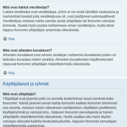
Mitä ovat lukitut viestiketjut?
Lukitut viestiketjut ovat viestiketjuja, joihin ei voi enää lähettää vastauksia ja
mahdolliset kyselyt joita viestiketjussa oli, ovat päättyneet automaattisesti.
Viestiketjuja voidaan lukita useista syistä ylläpitäjän tai foorumin valvojan
toimesta. Saatat myös pystyä lukitsemaan oman viestiketjusi, mutta tämä
riippuu foorumin ylläpitäjän antamista oikeuksista.
Ylös
Mitä ovat aiheiden kuvakkeet?
Aiheiden kuvakkeet ovat aiheen aloittajan valitsemia kuvakkeita joiden on
tarkoitus kuvastaa niiden sisältöä. Aiheiden kuvakkeiden käyttöoikeudet
riippuvat foorumin ylläpitäjän määrittelemistä oikeuksista.
Ylös
Käyttäjätasot ja ryhmät
Mitä ovat ylläpitäjät?
Ylläpitäjät ovat jäseniä joille on annettu korkeimman tason kontrolli koko
foorumiin. Nämä jäsenet voivat hallita foorumin kaikkia foorumin toiminnan
osa-alueita, mukaan lukien oikeuksien asettaminen, käyttäjien porttikiellot,
käyttäjäryhmät ja valvojat yms., riippuen foorumin perustajasta ja hänen
ylläpitäjille määrittelemistä oikeuksista. Heillä saattaa olla myös täydet
valvojan oikeudet kaikilla keskustelualueilla, riippuen foorumin perustajan
määrittelemistä asetuksista.