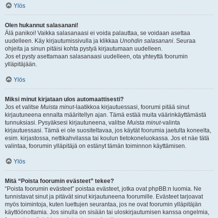
Ylös
Olen hukannut salasanani!
Älä panikoi! Vaikka salasanaasi ei voida palauttaa, se voidaan asettaa
uudelleen. Käy kirjautumissivulla ja klikkaa
Unohdin salasanani
. Seuraa
ohjeita ja sinun pitäisi kohta pystyä kirjautumaan uudelleen.
Jos et pysty asettamaan salasanaasi uudelleen, ota yhteyttä foorumin
ylläpitäjään.
Ylös
Miksi minut kirjataan ulos automaattisesti?
Jos et valitse
Muista minut
-laatikkoa kirjautuessasi, foorumi pitää sinut
kirjautuneena ennalta määritellyn ajan. Tämä estää muita väärinkäyttämästä
tunnuksiasi. Pysyäksesi kirjautuneena, valitse
Muista minut
-valinta
kirjautuessasi. Tämä ei ole suositeltavaa, jos käytät foorumia jaetulta koneelta,
esim. kirjastossa, nettikahvilassa tai koulun tietokoneluokassa. Jos et näe tätä
valintaa, foorumin ylläpitäjä on estänyt tämän toiminnon käyttämisen.
Ylös
Mitä “Poista foorumin evästeet” tekee?
“Poista foorumin evästeet” poistaa evästeet, jotka ovat phpBB:n luomia. Ne
tunnistavat sinut ja pitävät sinut kirjautuneena foorumille. Evästeet tarjoavat
myös toimintoja, kuten luettujen seurantaa, jos ne ovat foorumin ylläpitäjän
käyttöönottamia. Jos sinulla on sisään tai uloskirjautumisen kanssa ongelmia,