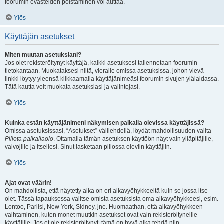
foorumin evästeiden poistaminen voi auttaa.
Ylös
Käyttäjän asetukset
Miten muutan asetuksiani?
Jos olet rekisteröitynyt käyttäjä, kaikki asetuksesi tallennetaan foorumin
tietokantaan. Muokataksesi niitä, vieraile omissa asetuksissa, johon vievä
linkki löytyy yleensä klikkaamalla käyttäjänimeäsi foorumin sivujen ylälaidassa.
Tätä kautta voit muokata asetuksiasi ja valintojasi.
Ylös
Kuinka estän käyttäjänimeni näkymisen paikalla olevissa käyttäjissä?
Omissa asetuksissasi, “Asetukset”-välilehdellä, löydät mahdollisuuden valita
Piilota paikallaolo
. Ottamalla tämän asetuksen käyttöön näyt vain ylläpitäjille,
valvojille ja itsellesi. Sinut lasketaan piilossa oleviin käyttäjiin.
Ylös
Ajat ovat väärin!
On mahdollista, että näytetty aika on eri aikavyöhykkeeltä kuin se jossa itse
olet. Tässä tapauksessa valitse omista asetuksista oma aikavyöhykkeesi, esim.
Lontoo, Pariisi, New York, Sidney, jne. Huomaathan, että aikavyöhykkeen
vaihtaminen, kuten monet muutkin asetukset ovat vain rekisteröityneille
käyttäjille. Jos et ole rekisteröitynyt, tämä on hyvä aika tehdä niin.