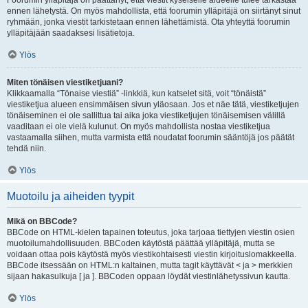
Foorumin ylläpitäjä on päättänyt, että viestit kyseiselle alueelle tulee tarkastaa
ennen lähetystä. On myös mahdollista, että foorumin ylläpitäjä on siirtänyt sinut
ryhmään, jonka viestit tarkistetaan ennen lähettämistä. Ota yhteyttä foorumin
ylläpitäjään saadaksesi lisätietoja.
Ylös
Miten tönäisen viestiketjuani?
Klikkaamalla “Tönaise viestiä” -linkkiä, kun katselet sitä, voit “tönäistä”
viestiketjua alueen ensimmäisen sivun yläosaan. Jos et näe tätä, viestiketjujen
tönäiseminen ei ole sallittua tai aika joka viestiketjujen tönäisemisen välillä
vaaditaan ei ole vielä kulunut. On myös mahdollista nostaa viestiketjua
vastaamalla siihen, mutta varmista että noudatat foorumin sääntöjä jos päätät
tehdä niin.
Ylös
Muotoilu ja aiheiden tyypit
Mikä on BBCode?
BBCode on HTML-kielen tapainen toteutus, joka tarjoaa tiettyjen viestin osien
muotoilumahdollisuuden. BBCoden käytöstä päättää ylläpitäjä, mutta se
voidaan ottaa pois käytöstä myös viestikohtaisesti viestin kirjoituslomakkeella.
BBCode itsessään on HTML:n kaltainen, mutta tagit käyttävät < ja > merkkien
sijaan hakasulkuja [ ja ]. BBCoden oppaan löydät viestinlähetyssivun kautta.
Ylös