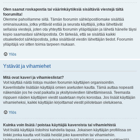
Olen saanut roskapostia tai väärinkäytöksiä sisältäviä viestejä tältä
foorumilta!
Olemme pahoillamme siitä. Tämän foorumin sähköpostilomake sisältää
ominaisuuksia, jotka yrittävät estää ja seurata käyttäjiä, jotka lähettävät
sellaisia viestejä, joten ota yhteyttä foorumin ylläpitäjään ja lähetä hänelle täysi
kopio saamastasi sähköpostista. On tärkeää, että se sisältää kaikki
otsaketiedot sähköpostista, jotka sisältävät viestin lähettäjän tiedot. Foorumin
ylläpitäjä voi sitten toimia tarpeen mukaan.
Ylös
Ystävät ja vihamiehet
Mitä ovat kaveri ja vihamieslistat?
Voit käyttää näitä listoja muiden foorumin käyttäjien organisointiin.
Kaverilistalle lisätään käyttäjiä omien asetusten kautta. Tämä auttaa nopeasti
näkemään jos he ovat paikalla ja yksityisviestien lähettämisessä. Teemasta
riippuen näiden käyttäjien viestit saatetaan myös korostaa. Jos lisäät käyttäjän
vihamieheksi, kaikki käyttäjän kirjoittamat viestit piilotetaan oletuksena.
Ylös
Kuinka voin lisätä / poistaa käyttäjiä kavereista tai vihamiehistä
Voit lisätä käyttäjiä listoihisi kahdella tapaa. Jokaisen käyttäjän profiilissa on
linkki jonka kautta voit lisätä heidät joko kavereihin tai vihamiehiin.