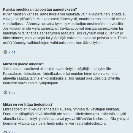
Kuinka muokkaan tai poistan äänestyksen?
Kuten viestien kanssa, äänestyksiä voi muokata vain alkuperäinen lähettäjä,
valvoja tai ylläpitäjä. Muokataksesi äänestystä, muokkaa ensimmäistä viestiä
viestiketjussa. Äänestys on aina kytketty viestiketjun ensimmäiseen viestiin.
Jos kukaan ei ole vielä äänestänyt, käyttäjät voivat poistaa äänestyksen tai
muokata mitä tahansa äänestyksen asetusta. Jos käyttäjät ovat kuitenkin jo
äänestäneet, vain valvojat tai ylläpitäjät voivat muokata tai poistaa sen. Tämä
estää äänestysvaihtoehtojen vaihtamisen kesken äänestyksen.
Ylös
Miksi en pääse alueelle?
Jotkin alueet saattavat olla rajattu vain tietyille käyttäjille tai ryhmille.
Katsoaksesi, lukeaksesi, kirjoittaaksesi tai muiden toimintojen tekeminen
alueella saattaa tarvita erikoisoikeuksia. Jos haluat oikeudet, ota yhteyttä
foorumin valvojaan tai ylläpitäjään.
Ylös
Miksi en voi liittää tiedostoja?
Liitetiedostojen oikeudet annetaan alueen, ryhmän tai käyttäjän mukaan.
Foorumin ylläpitäjä ei välttämättä ole sallinut liitetiedostojen liittämistä tietyllä
alueella tai vain tietyt ryhmät saattavat pystyä liittämään tiedostoja. Ota yhteyttä
foorumin ylläpitäjään jos et tiedä miksi et voi lisätä liitetiedostoja.