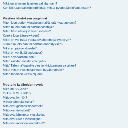
Mikä on arvonimi ja miten vaihdan sen?
Kun klikkaan sähköpostilinkkiä, minua pyydetään kirjautumaan?
Viestien lähetyksen ongelmat
Miten luon uuden viestiketjun tai lähetän vastauksen?
Miten muokkaan tai poistan viestejä?
Miten liitän allekirjoituksen viestiini?
Kuinka luon äänestyksen?
Miksi en voi lisätä vastausvaihtoehtoja kyselyyn?
Kuinka muokkaan tai poistan äänestyksen?
Miksi en pääse alueelle?
Miksi en voi liittää tiedostoja?
Miksi sain varoituksen?
Miten ilmoitan viestin valvojalle?
Mitä “Tallenna”-painike viestin kirjoittamisessa tekee?
Miksi minun viestini tarvitsee hyväksynnän?
Miten tönäisen viestiketjuani?
Muotoilu ja aiheiden tyypit
Mikä on BBCode?
Onko HTML sallittu?
Mitä ovat hymiöt?
Voinko lähettää kuvia?
Mitä ovat globaalit tiedotteet?
Mitä ovat tiedotteet?
Mitä ovat kiinnitetyt viestiketjut
Mitä ovat lukitut viestiketjut?
Mitä ovat aiheiden kuvakkeet?