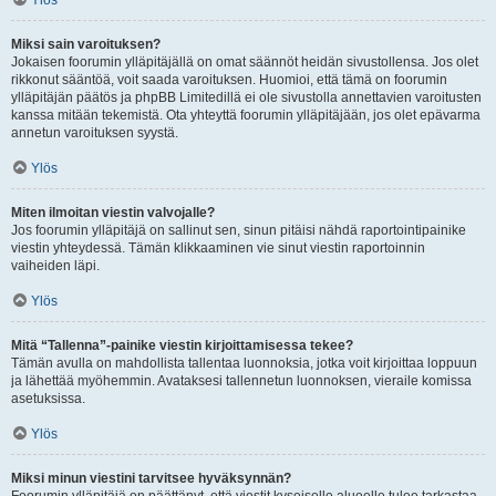
Ylös
Miksi sain varoituksen?
Jokaisen foorumin ylläpitäjällä on omat säännöt heidän sivustollensa. Jos olet
rikkonut sääntöä, voit saada varoituksen. Huomioi, että tämä on foorumin
ylläpitäjän päätös ja phpBB Limitedillä ei ole sivustolla annettavien varoitusten
kanssa mitään tekemistä. Ota yhteyttä foorumin ylläpitäjään, jos olet epävarma
annetun varoituksen syystä.
Ylös
Miten ilmoitan viestin valvojalle?
Jos foorumin ylläpitäjä on sallinut sen, sinun pitäisi nähdä raportointipainike
viestin yhteydessä. Tämän klikkaaminen vie sinut viestin raportoinnin
vaiheiden läpi.
Ylös
Mitä “Tallenna”-painike viestin kirjoittamisessa tekee?
Tämän avulla on mahdollista tallentaa luonnoksia, jotka voit kirjoittaa loppuun
ja lähettää myöhemmin. Avataksesi tallennetun luonnoksen, vieraile komissa
asetuksissa.
Ylös
Miksi minun viestini tarvitsee hyväksynnän?