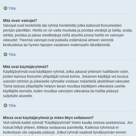
Ylös
Mitä ovatr valvojat?
Valvojat ovat henkilöitä (tai ryhmä henkilöitä) jotka katsovat foorumeiden
perään päivittäin. Heillä on on valta muokata ja poistaa viestejä ja lukita, avata,
siirtää, poistaa ja jakaa viestiketjuja niillä alueilla joissa heillä on valvojan
oikeudet. Yleensä valvojat ovat paikalla estämässä aiheen vierestä
keskustelua tai hyvien tapojen vastaisen materiaalin lähettämistä.
Ylös
Mitä ovat käyttäjäryhmät?
Käyttäjäryhmät ovat käyttäjien ryhmiä, jotka jakavat yhteisön hallittaviin osiin,
joiden kanssa foorumin ylläpitäjät voivat toimia. Jokainen käyttäjä voi kuulua
useisiin ryhmiin ja jokaiselle ryhmälle voidaan määritellä yksilölliset oikeudet.
Tämä tarjoaa ylläpitäjille helpon tavan muuttaa käyttäjien oikeuksia useille
käyttäjille kerralla, kuten muuttaa valvojien oikeuksia tai hallita pääsyä
suljetulle alueelle.
Ylös
Missä ovat käyttäjäryhmät ja miten liityn sellaiseen?
Voit nähdä kaikki ryhmät “Käyttäjäryhmät”-linkin kautta omissa asetuksissa. Jos
haluat liittyä yhteen, klikkaa vastaavaa painiketta. Kaikissa ryhmissä ei
kuitenkaan ole vapaata pääsyä. Jotkut ryhmät vaativat hyväksynnän ennen