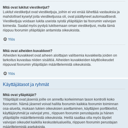
Mitä ovat lukitut viestiketjut?
Lukitut viestiketjut ovat viestiketjuja, joihin ei voi enää lähettää vastauksia ja
mahdolliset kyselyt joita viestiketjussa oli, ovat päättyneet automaattisesti.
Viestiketjuja voidaan lukita useista syistä ylläpitäjän tai foorumin valvojan
toimesta. Saatat myös pystyä lukitsemaan oman viestiketjusi, mutta tämä
riippuu foorumin ylläpitäjän antamista oikeuksista.
Ylös
Mitä ovat aiheiden kuvakkeet?
Aiheiden kuvakkeet ovat aiheen aloittajan valitsemia kuvakkeita joiden on
tarkoitus kuvastaa niiden sisältöä. Aiheiden kuvakkeiden käyttöoikeudet
riippuvat foorumin ylläpitäjän määrittelemistä oikeuksista.
Ylös
Käyttäjätasot ja ryhmät
Mitä ovat ylläpitäjät?
Ylläpitäjät ovat jäseniä joille on annettu korkeimman tason kontrolli koko
foorumiin. Nämä jäsenet voivat hallita foorumin kaikkia foorumin toiminnan
osa-alueita, mukaan lukien oikeuksien asettaminen, käyttäjien porttikiellot,
käyttäjäryhmät ja valvojat yms., riippuen foorumin perustajasta ja hänen
ylläpitäjille määrittelemistä oikeuksista. Heillä saattaa olla myös täydet
valvojan oikeudet kaikilla keskustelualueilla, riippuen foorumin perustajan
määrittelemistä asetuksista.