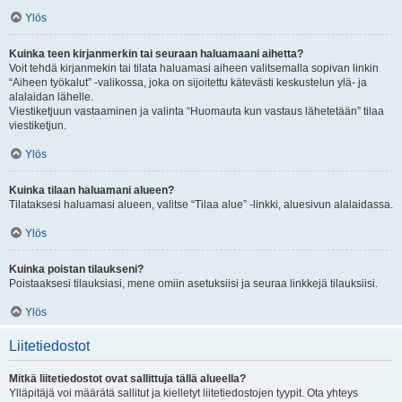
Ylös
Kuinka teen kirjanmerkin tai seuraan haluamaani aihetta?
Voit tehdä kirjanmekin tai tilata haluamasi aiheen valitsemalla sopivan linkin
“Aiheen työkalut” -valikossa, joka on sijoitettu kätevästi keskustelun ylä- ja
alalaidan lähelle.
Viestiketjuun vastaaminen ja valinta “Huomauta kun vastaus lähetetään” tilaa
viestiketjun.
Ylös
Kuinka tilaan haluamani alueen?
Tilataksesi haluamasi alueen, valitse “Tilaa alue” -linkki, aluesivun alalaidassa.
Ylös
Kuinka poistan tilaukseni?
Poistaaksesi tilauksiasi, mene omiin asetuksiisi ja seuraa linkkejä tilauksiisi.
Ylös
Liitetiedostot
Mitkä liitetiedostot ovat sallittuja tällä alueella?
Ylläpitäjä voi määrätä sallitut ja kielletyt liitetiedostojen tyypit. Ota yhteys