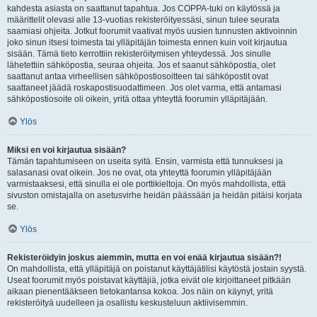
kahdesta asiasta on saattanut tapahtua. Jos COPPA-tuki on käytössä ja
määrittelit olevasi alle 13-vuotias rekisteröityessäsi, sinun tulee seurata
saamiasi ohjeita. Jotkut foorumit vaativat myös uusien tunnusten aktivoinnin
joko sinun itsesi toimesta tai ylläpitäjän toimesta ennen kuin voit kirjautua
sisään. Tämä tieto kerrottiin rekisteröitymisen yhteydessä. Jos sinulle
lähetettiin sähköpostia, seuraa ohjeita. Jos et saanut sähköpostia, olet
saattanut antaa virheellisen sähköpostiosoitteen tai sähköpostit ovat
saattaneet jäädä roskapostisuodattimeen. Jos olet varma, että antamasi
sähköpostiosoite oli oikein, yritä ottaa yhteyttä foorumin ylläpitäjään.
Ylös
Miksi en voi kirjautua sisään?
Tämän tapahtumiseen on useita syitä. Ensin, varmista että tunnuksesi ja
salasanasi ovat oikein. Jos ne ovat, ota yhteyttä foorumin ylläpitäjään
varmistaaksesi, että sinulla ei ole porttikieltoja. On myös mahdollista, että
sivuston omistajalla on asetusvirhe heidän päässään ja heidän pitäisi korjata
se.
Ylös
Rekisteröidyin joskus aiemmin, mutta en voi enää kirjautua sisään?!
On mahdollista, että ylläpitäjä on poistanut käyttäjätilisi käytöstä jostain syystä.
Useat foorumit myös poistavat käyttäjiä, jotka eivät ole kirjoittaneet pitkään
aikaan pienentääkseen tietokantansa kokoa. Jos näin on käynyt, yritä
rekisteröityä uudelleen ja osallistu keskusteluun aktiivisemmin.