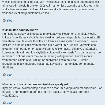
viestin kirjoituslomakkeessa. Voit myös lisätä allekirjoituksen automaattisesti
aina kaikkiin viesteihisi tekemällä valinnan omissa asetuksissa. Jos teet niin,
voit silti estää allekirjoituksen liittämisen yksittäiseen viestiin poistamalla
valinnan viestinkirjoituslomakkeessa.
Ylös
Kuinka luon äänestyksen?
Kun kirjoitat uuta viestiketjua tai muokkaat viestiketjun ensimmäistä viestiä,
klikkaa "Luo äänestys"-välilehteä viestilomakkeen alapuolella. Jos et näe tätä
välilehteä, sinulla ei ole tarvittavia oikeuksia äänestysten luomiseen. Syötä
otsikko ja ainakin kaksi vaihtoehtoa niille varattuihin kenttiin. Varmista että
jokainen vaihtoehto on omalla rivillään tekstikentässä. Voit myös määritellä
kuinka monta vaihtoehtoa käyttäjät voivat valita kohdasta You can also set the
number of options users may select during voting under “Kuinka monta
vaihtoehtoa käyttäjä voi valita”, äänestyksen kesto päivinä (0 kestää
loputtomasti) ja viimeisenä voit antaa käyttäjille mahdollisuuden muuttaa
ääntään.
Ylös
Miksi en voi lisätä vastausvaihtoehtoja kyselyyn?
Kyselyn vastausvaihtoehtojen määrä on foorumin ylläpitäjän määrittelemä. Jos
tarvitset enemmän vaihtoehtoja kuin on sallittu, ota yhteyttä foorumin
ylläpitäjään.
Ylös