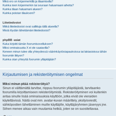
Mikä ero on kirjanmerkillä ja tilaamisella?
Kuinka teen kirjanmerkin tai seuraan haluamaani aihetta?
Kuinka tilaan haluamani alueen?
Kuinka poistan tilaukseni?
Liitetiedostot
Mitkä liitetiedostot ovat sallittuja tällä alueella?
Mistä löydän lähettämäni liitetiedostot?
phpBB -asiat
Kuka kirjoitti tämän foorumisovelluksen?
Miksi ominaisuutta X ei ole saatavilla?
Keneen minun tulee olla yhteydessä väärinkäytöstapauksissa tai lakiasioissa tähän
foorumiin liittyen?
Kuinka otan yhteyttä foorumin ylläpitäjään?
Kirjautumisen ja rekisteröitymisen ongelmat
Miksi minun pitää rekisteröityä?
Sinun ei välttämättä tarvitse, riippuu foorumin ylläpitäjästä, tarvitaanko
foorumilla kirjoittamiseen rekisteröitymistä. Rekisteröityminen voi kuitenkin
antaa sinulle lisää ominaisuuksia käyttöön, jotka eivät ole vieraiden
käytettävissä. Näitä ovat mm. avatar-kuvan määrittely, yksityisviestit,
sähköpostien lähettäminen muille käyttäjille, käyttäjäryhmien jäsenyys jne.
Siihen menee aikaa vain muutamia hetkiä, joten se on suositeltavaa.