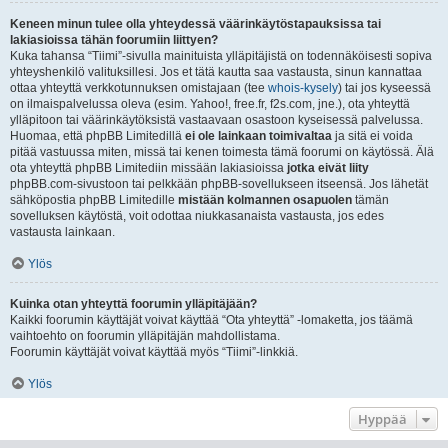
Keneen minun tulee olla yhteydessä väärinkäytöstapauksissa tai
lakiasioissa tähän foorumiin liittyen?
Kuka tahansa “Tiimi”-sivulla mainituista ylläpitäjistä on todennäköisesti sopiva
yhteyshenkilö valituksillesi. Jos et tätä kautta saa vastausta, sinun kannattaa
ottaa yhteyttä verkkotunnuksen omistajaan (tee
whois-kysely
) tai jos kyseessä
on ilmaispalvelussa oleva (esim. Yahoo!, free.fr, f2s.com, jne.), ota yhteyttä
ylläpitoon tai väärinkäytöksistä vastaavaan osastoon kyseisessä palvelussa.
Huomaa, että phpBB Limitedillä
ei ole lainkaan toimivaltaa
ja sitä ei voida
pitää vastuussa miten, missä tai kenen toimesta tämä foorumi on käytössä. Älä
ota yhteyttä phpBB Limitediin missään lakiasioissa
jotka eivät liity
phpBB.com-sivustoon tai pelkkään phpBB-sovellukseen itseensä. Jos lähetät
sähköpostia phpBB Limitedille
mistään kolmannen osapuolen
tämän
sovelluksen käytöstä, voit odottaa niukkasanaista vastausta, jos edes
vastausta lainkaan.
Ylös
Kuinka otan yhteyttä foorumin ylläpitäjään?
Kaikki foorumin käyttäjät voivat käyttää “Ota yhteyttä” -lomaketta, jos täämä
vaihtoehto on foorumin ylläpitäjän mahdollistama.
Foorumin käyttäjät voivat käyttää myös “Tiimi”-linkkiä.
Ylös
Hyppää