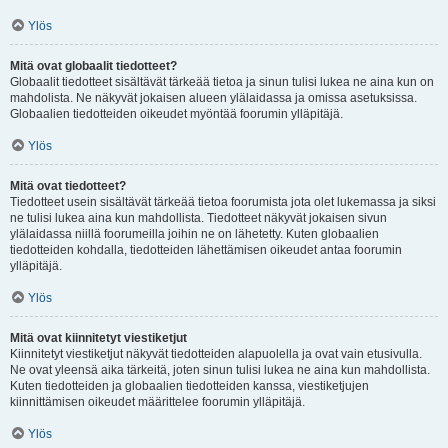
Ylös
Mitä ovat globaalit tiedotteet?
Globaalit tiedotteet sisältävät tärkeää tietoa ja sinun tulisi lukea ne aina kun on
mahdolista. Ne näkyvät jokaisen alueen ylälaidassa ja omissa asetuksissa.
Globaalien tiedotteiden oikeudet myöntää foorumin ylläpitäjä.
Ylös
Mitä ovat tiedotteet?
Tiedotteet usein sisältävät tärkeää tietoa foorumista jota olet lukemassa ja siksi
ne tulisi lukea aina kun mahdollista. Tiedotteet näkyvät jokaisen sivun
ylälaidassa niillä foorumeilla joihin ne on lähetetty. Kuten globaalien
tiedotteiden kohdalla, tiedotteiden lähettämisen oikeudet antaa foorumin
ylläpitäjä.
Ylös
Mitä ovat kiinnitetyt viestiketjut
Kiinnitetyt viestiketjut näkyvät tiedotteiden alapuolella ja ovat vain etusivulla.
Ne ovat yleensä aika tärkeitä, joten sinun tulisi lukea ne aina kun mahdollista.
Kuten tiedotteiden ja globaalien tiedotteiden kanssa, viestiketjujen
kiinnittämisen oikeudet määrittelee foorumin ylläpitäjä.
Ylös