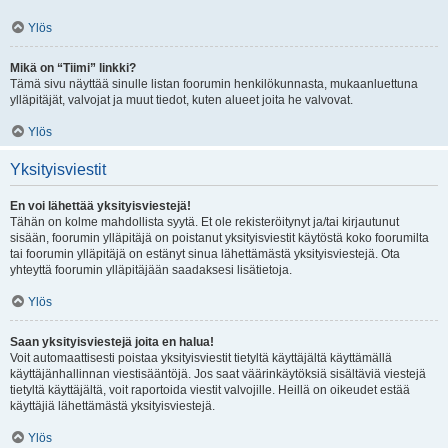
Ylös
Mikä on “Tiimi” linkki?
Tämä sivu näyttää sinulle listan foorumin henkilökunnasta, mukaanluettuna
ylläpitäjät, valvojat ja muut tiedot, kuten alueet joita he valvovat.
Ylös
Yksityisviestit
En voi lähettää yksityisviestejä!
Tähän on kolme mahdollista syytä. Et ole rekisteröitynyt ja/tai kirjautunut
sisään, foorumin ylläpitäjä on poistanut yksityisviestit käytöstä koko foorumilta
tai foorumin ylläpitäjä on estänyt sinua lähettämästä yksityisviestejä. Ota
yhteyttä foorumin ylläpitäjään saadaksesi lisätietoja.
Ylös
Saan yksityisviestejä joita en halua!
Voit automaattisesti poistaa yksityisviestit tietyltä käyttäjältä käyttämällä
käyttäjänhallinnan viestisääntöjä. Jos saat väärinkäytöksiä sisältäviä viestejä
tietyltä käyttäjältä, voit raportoida viestit valvojille. Heillä on oikeudet estää
käyttäjiä lähettämästä yksityisviestejä.
Ylös