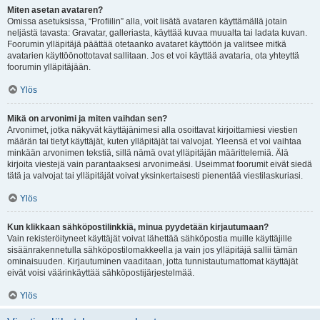
Miten asetan avataren?
Omissa asetuksissa, “Profiilin” alla, voit lisätä avataren käyttämällä jotain
neljästä tavasta: Gravatar, galleriasta, käyttää kuvaa muualta tai ladata kuvan.
Foorumin ylläpitäjä päättää otetaanko avataret käyttöön ja valitsee mitkä
avatarien käyttöönottotavat sallitaan. Jos et voi käyttää avataria, ota yhteyttä
foorumin ylläpitäjään.
Ylös
Mikä on arvonimi ja miten vaihdan sen?
Arvonimet, jotka näkyvät käyttäjänimesi alla osoittavat kirjoittamiesi viestien
määrän tai tietyt käyttäjät, kuten ylläpitäjät tai valvojat. Yleensä et voi vaihtaa
minkään arvonimen tekstiä, sillä nämä ovat ylläpitäjän määrittelemiä. Älä
kirjoita viestejä vain parantaaksesi arvonimeäsi. Useimmat foorumit eivät siedä
tätä ja valvojat tai ylläpitäjät voivat yksinkertaisesti pienentää viestilaskuriasi.
Ylös
Kun klikkaan sähköpostilinkkiä, minua pyydetään kirjautumaan?
Vain rekisteröityneet käyttäjät voivat lähettää sähköpostia muille käyttäjille
sisäänrakennetulla sähköpostilomakkeella ja vain jos ylläpitäjä sallii tämän
ominaisuuden. Kirjautuminen vaaditaan, jotta tunnistautumattomat käyttäjät
eivät voisi väärinkäyttää sähköpostijärjestelmää.
Ylös