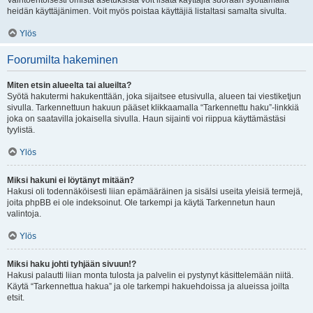
Vaihtoehtoisesti omista asetuksista voit lisätä käyttäjiä suoraan syöttämällä
heidän käyttäjänimen. Voit myös poistaa käyttäjiä listaltasi samalta sivulta.
Ylös
Foorumilta hakeminen
Miten etsin alueelta tai alueilta?
Syötä hakutermi hakukenttään, joka sijaitsee etusivulla, alueen tai viestiketjun
sivulla. Tarkennettuun hakuun pääset klikkaamalla “Tarkennettu haku”-linkkiä
joka on saatavilla jokaisella sivulla. Haun sijainti voi riippua käyttämästäsi
tyylistä.
Ylös
Miksi hakuni ei löytänyt mitään?
Hakusi oli todennäköisesti liian epämääräinen ja sisälsi useita yleisiä termejä,
joita phpBB ei ole indeksoinut. Ole tarkempi ja käytä Tarkennetun haun
valintoja.
Ylös
Miksi haku johti tyhjään sivuun!?
Hakusi palautti liian monta tulosta ja palvelin ei pystynyt käsittelemään niitä.
Käytä “Tarkennettua hakua” ja ole tarkempi hakuehdoissa ja alueissa joilta
etsit.