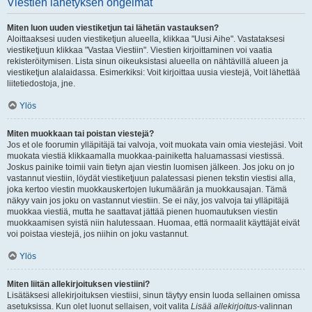
Viestien lähetyksen ongelmat
Miten luon uuden viestiketjun tai lähetän vastauksen?
Aloittaaksesi uuden viestiketjun alueella, klikkaa "Uusi Aihe". Vastataksesi
viestiketjuun klikkaa "Vastaa Viestiin". Viestien kirjoittaminen voi vaatia
rekisteröitymisen. Lista sinun oikeuksistasi alueella on nähtävillä alueen ja
viestiketjun alalaidassa. Esimerkiksi: Voit kirjoittaa uusia viestejä, Voit lähettää
liitetiedostoja, jne.
Ylös
Miten muokkaan tai poistan viestejä?
Jos et ole foorumin ylläpitäjä tai valvoja, voit muokata vain omia viestejäsi. Voit
muokata viestiä klikkaamalla muokkaa-painiketta haluamassasi viestissä.
Joskus painike toimii vain tietyn ajan viestin luomisen jälkeen. Jos joku on jo
vastannut viestiin, löydät viestiketjuun palatessasi pienen tekstin viestisi alla,
joka kertoo viestin muokkauskertojen lukumäärän ja muokkausajan. Tämä
näkyy vain jos joku on vastannut viestiin. Se ei näy, jos valvoja tai ylläpitäjä
muokkaa viestiä, mutta he saattavat jättää pienen huomautuksen viestin
muokkaamisen syistä niin halutessaan. Huomaa, että normaalit käyttäjät eivät
voi poistaa viestejä, jos niihin on joku vastannut.
Ylös
Miten liitän allekirjoituksen viestiini?
Lisätäksesi allekirjoituksen viestiisi, sinun täytyy ensin luoda sellainen omissa
asetuksissa. Kun olet luonut sellaisen, voit valita
Lisää allekirjoitus
-valinnan