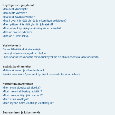
Käyttäjätasot ja ryhmät
Mitä ovat ylläpitäjät?
Mitä ovatr valvojat?
Mitä ovat käyttäjäryhmät?
Missä ovat käyttäjäryhmät ja miten liityn sellaiseen?
Miten pääsen käyttäjäryhmän johtajaksi?
Miksi jotkut käyttäjäryhmät näkyvät eri väreillä?
Mikä on “oletusryhmä”?
Mikä on “Tiimi” linkki?
Yksityisviestit
En voi lähettää yksityisviestejä!
Saan yksityisviestejä joita en halua!
Olen saanut roskapostia tai väärinkäytöksiä sisältäviä viestejä tältä foorumilta!
Ystävät ja vihamiehet
Mitä ovat kaveri ja vihamieslistat?
Kuinka voin lisätä / poistaa käyttäjiä kavereista tai vihamiehistä
Foorumilta hakeminen
Miten etsin alueelta tai alueilta?
Miksi hakuni ei löytänyt mitään?
Miksi haku johti tyhjään sivuun!?
Miten etsin käyttäjiä?
Miten löydän omat viestini ja viestiketjuni?
Seuraaminen ja kirjanmerkit