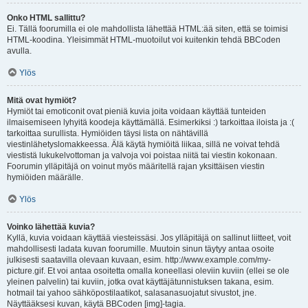
Onko HTML sallittu?
Ei. Tällä foorumilla ei ole mahdollista lähettää HTML:ää siten, että se toimisi
HTML-koodina. Yleisimmät HTML-muotoilut voi kuitenkin tehdä BBCoden
avulla.
Ylös
Mitä ovat hymiöt?
Hymiöt tai emoticonit ovat pieniä kuvia joita voidaan käyttää tunteiden
ilmaisemiseen lyhyitä koodeja käyttämällä. Esimerkiksi :) tarkoittaa iloista ja :(
tarkoittaa surullista. Hymiöiden täysi lista on nähtävillä
viestinlähetyslomakkeessa. Älä käytä hymiöitä liikaa, sillä ne voivat tehdä
viestistä lukukelvottoman ja valvoja voi poistaa niitä tai viestin kokonaan.
Foorumin ylläpitäjä on voinut myös määritellä rajan yksittäisen viestin
hymiöiden määrälle.
Ylös
Voinko lähettää kuvia?
Kyllä, kuvia voidaan käyttää viesteissäsi. Jos ylläpitäjä on sallinut liitteet, voit
mahdollisesti ladata kuvan foorumille. Muutoin sinun täytyy antaa osoite
julkisesti saatavilla olevaan kuvaan, esim. http://www.example.com/my-
picture.gif. Et voi antaa osoitetta omalla koneellasi oleviin kuviin (ellei se ole
yleinen palvelin) tai kuviin, jotka ovat käyttäjätunnistuksen takana, esim.
hotmail tai yahoo sähköpostilaatikot, salasanasuojatut sivustot, jne.
Näyttääksesi kuvan, käytä BBCoden [img]-tagia.