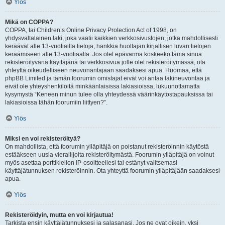
Ylös
Mikä on COPPA?
COPPA, tai Children’s Online Privacy Protection Act of 1998, on
yhdysvaltalainen laki, joka vaatii kaikkien verkkosivustojen, jotka mahdollisesti
keräävät alle 13-vuotiailta tietoja, hankkia huoltajan kirjallisen luvan tietojen
keräämiseen alle 13-vuotiaalta. Jos olet epävarma koskeeko tämä sinua
rekisteröityvänä käyttäjänä tai verkkosivua jolle olet rekisteröitymässä, ota
yhteyttä oikeudelliseen neuvonantajaan saadaksesi apua. Huomaa, että
phpBB Limited ja tämän foorumin omistajat eivät voi antaa lakineuvontaa ja
eivät ole yhteyshenkilöitä minkäänlaisissa lakiasioissa, lukuunottamatta
kysymystä “Keneen minun tulee olla yhteydessä väärinkäytöstapauksissa tai
lakiasioissa tähän foorumiin liittyen?”.
Ylös
Miksi en voi rekisteröityä?
On mahdollista, että foorumin ylläpitäjä on poistanut rekisteröinnin käytöstä
estääkseen uusia vierailijoita rekisteröitymästä. Foorumin ylläpitäjä on voinut
myös asettaa porttikiellon IP-osoitteellesi tai estänyt valitsemasi
käyttäjätunnuksen rekisteröinnin. Ota yhteyttä foorumin ylläpitäjään saadaksesi
apua.
Ylös
Rekisteröidyin, mutta en voi kirjautua!
Tarkista ensin käyttäjätunnuksesi ja salasanasi. Jos ne ovat oikein, yksi