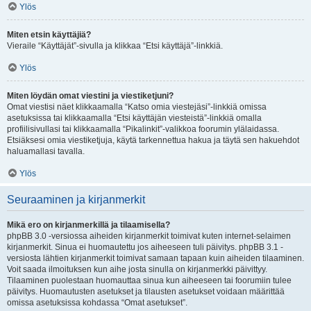
Ylös
Miten etsin käyttäjiä?
Vieraile “Käyttäjät”-sivulla ja klikkaa “Etsi käyttäjä”-linkkiä.
Ylös
Miten löydän omat viestini ja viestiketjuni?
Omat viestisi näet klikkaamalla “Katso omia viestejäsi”-linkkiä omissa
asetuksissa tai klikkaamalla “Etsi käyttäjän viesteistä”-linkkiä omalla
profiilisivullasi tai klikkaamalla “Pikalinkit”-valikkoa foorumin ylälaidassa.
Etsiäksesi omia viestiketjuja, käytä tarkennettua hakua ja täytä sen hakuehdot
haluamallasi tavalla.
Ylös
Seuraaminen ja kirjanmerkit
Mikä ero on kirjanmerkillä ja tilaamisella?
phpBB 3.0 -versiossa aiheiden kirjanmerkit toimivat kuten internet-selaimen
kirjanmerkit. Sinua ei huomautettu jos aiheeseen tuli päivitys. phpBB 3.1 -
versiosta lähtien kirjanmerkit toimivat samaan tapaan kuin aiheiden tilaaminen.
Voit saada ilmoituksen kun aihe josta sinulla on kirjanmerkki päivittyy.
Tilaaminen puolestaan huomauttaa sinua kun aiheeseen tai foorumiin tulee
päivitys. Huomautusten asetukset ja tilausten asetukset voidaan määrittää
omissa asetuksissa kohdassa “Omat asetukset”.