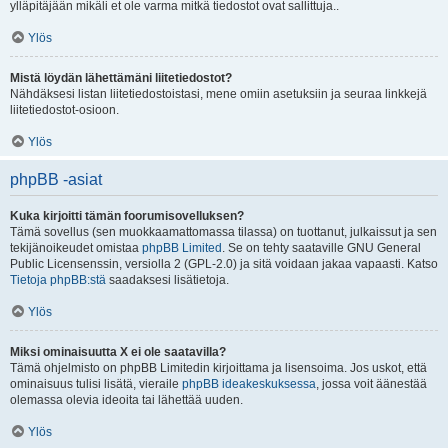
ylläpitäjään mikäli et ole varma mitkä tiedostot ovat sallittuja..
Ylös
Mistä löydän lähettämäni liitetiedostot?
Nähdäksesi listan liitetiedostoistasi, mene omiin asetuksiin ja seuraa linkkejä
liitetiedostot-osioon.
Ylös
phpBB -asiat
Kuka kirjoitti tämän foorumisovelluksen?
Tämä sovellus (sen muokkaamattomassa tilassa) on tuottanut, julkaissut ja sen
tekijänoikeudet omistaa
phpBB Limited
. Se on tehty saataville GNU General
Public Licensenssin, versiolla 2 (GPL-2.0) ja sitä voidaan jakaa vapaasti. Katso
Tietoja phpBB:stä
saadaksesi lisätietoja.
Ylös
Miksi ominaisuutta X ei ole saatavilla?
Tämä ohjelmisto on phpBB Limitedin kirjoittama ja lisensoima. Jos uskot, että
ominaisuus tulisi lisätä, vieraile
phpBB ideakeskuksessa
, jossa voit äänestää
olemassa olevia ideoita tai lähettää uuden.
Ylös