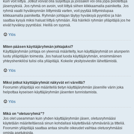
kuin voit liittyä. Jotkut voivat olla suljettuja ja joissakin voi olla jopa piilotettuja
jäsenyyksiä. Jos ryhmä on avoin, voit liittyä siihen klikkaamalla painiketta. Jos
ryhmä vaatii hyväksynnän liittymistä varten, voit pyytää liittymislupaa
klikkaamalla painiketta. Ryhmän johtajan täytyy hyväksyä pyyntösi ja hän
saattaa kysyä miksi haluat liittyä ryhmään. Älä häiriköi ryhmän ylläpitäjiä jos he
eivät hyväksy pyyntöäsi. Heillä on syynsä.
Ylös
Miten pääsen käyttäjäryhmän johtajaksi?
Käyttäjäryhmän johtaja on yleensä määritelty, kun käyttäjäryhmät on alunperin
luotu ylläpitäjän toimesta. Jos haluat luoda käyttäjäryhmän, ensimmäinen
yhteyshenkilösi tulisi olla ylläpitäjä. Kokeile yksityisviestin lähettämistä.
Ylös
Miksi jotkut käyttäjäryhmät näkyvät eri väreillä?
Foorumin ylläpitäjä voi määritellä tietyn käyttäjäryhmän jäsenille värin joka
helpottaa kyseisen käyttäjäryhmän jäsenten tunnistamista.
Ylös
Mikä on “oletusryhmä”?
Jos olet useamman kuin yhden käyttäjäryhmän jäsen, oletusryhmääsi
käytetään määriteltäessä sinun kohdallasi käytettävää ryhmäväriä ja titteliä.
Foorumin ylläpitäjä saattaa antaa sinulle oikeudet vaihtaa oletusryhmääsi
omista asetuksista.