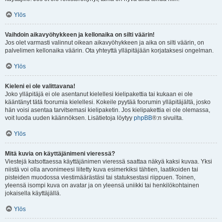
Ylös
Vaihdoin aikavyöhykkeen ja kellonaika on silti väärin!
Jos olet varmasti valinnut oikean aikavyöhykkeen ja aika on silti väärin, on
palvelimen kellonaika väärin. Ota yhteyttä ylläpitäjään korjataksesi ongelman.
Ylös
Kieleni ei ole valittavana!
Joko ylläpitäjä ei ole asentanut kielellesi kielipakettia tai kukaan ei ole
kääntänyt tätä foorumia kielellesi. Kokeile pyytää foorumin ylläpitäjältä, josko
hän voisi asentaa tarvitsemasi kielipaketin. Jos kielipakettia ei ole olemassa,
voit luoda uuden käännöksen. Lisätietoja löytyy
phpBB
®:n sivuilta.
Ylös
Mitä kuvia on käyttäjänimeni vieressä?
Viestejä katsottaessa käyttäjänimen vieressä saattaa näkyä kaksi kuvaa. Yksi
niistä voi olla arvonimeesi liitetty kuva esimerkiksi tähtien, laatikoiden tai
pisteiden muodossa viestimäärästäsi tai statuksestasi riippuen. Toinen,
yleensä isompi kuva on avatar ja on yleensä uniikki tai henkilökohtainen
jokaisella käyttäjällä.
Ylös