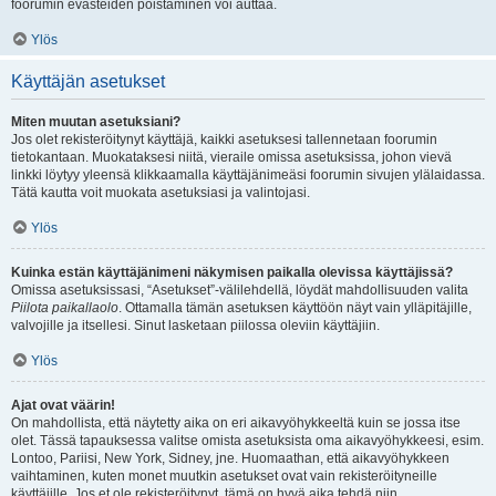
foorumin evästeiden poistaminen voi auttaa.
Ylös
Käyttäjän asetukset
Miten muutan asetuksiani?
Jos olet rekisteröitynyt käyttäjä, kaikki asetuksesi tallennetaan foorumin
tietokantaan. Muokataksesi niitä, vieraile omissa asetuksissa, johon vievä
linkki löytyy yleensä klikkaamalla käyttäjänimeäsi foorumin sivujen ylälaidassa.
Tätä kautta voit muokata asetuksiasi ja valintojasi.
Ylös
Kuinka estän käyttäjänimeni näkymisen paikalla olevissa käyttäjissä?
Omissa asetuksissasi, “Asetukset”-välilehdellä, löydät mahdollisuuden valita
Piilota paikallaolo
. Ottamalla tämän asetuksen käyttöön näyt vain ylläpitäjille,
valvojille ja itsellesi. Sinut lasketaan piilossa oleviin käyttäjiin.
Ylös
Ajat ovat väärin!
On mahdollista, että näytetty aika on eri aikavyöhykkeeltä kuin se jossa itse
olet. Tässä tapauksessa valitse omista asetuksista oma aikavyöhykkeesi, esim.
Lontoo, Pariisi, New York, Sidney, jne. Huomaathan, että aikavyöhykkeen
vaihtaminen, kuten monet muutkin asetukset ovat vain rekisteröityneille
käyttäjille. Jos et ole rekisteröitynyt, tämä on hyvä aika tehdä niin.