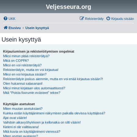
Veljesseura.org
UKK
Rekisteröidy
Kirjaudu sisään
Etusivu
Usein kysyttyä
Usein kysyttyä
Kirjautumisen ja rekisteröitymisen ongelmat
Miksi minun pitää rekisteröityä?
Mikä on COPPA?
Miksi en voi rekisteröityä?
Rekisteröidyin, mutta en voi kirjautua!
Miksi en voi kirjautua sisään?
Rekisteröidyin joskus aiemmin, mutta en voi enää kirjautua sisään?!
Olen hukannut salasanani!
Miksi minut kirjataan ulos automaattisesti?
Mitä “Poista foorumin evästeet” tekee?
Käyttäjän asetukset
Miten muutan asetuksiani?
Kuinka estän käyttäjänimeni näkymisen paikalla olevissa käyttäjissä?
Ajat ovat väärin!
Vaihdoin aikavyöhykkeen ja kellonaika on silti väärin!
Kieleni ei ole valittavana!
Mitä kuvia on käyttäjänimeni vieressä?
Miten asetan avataren?