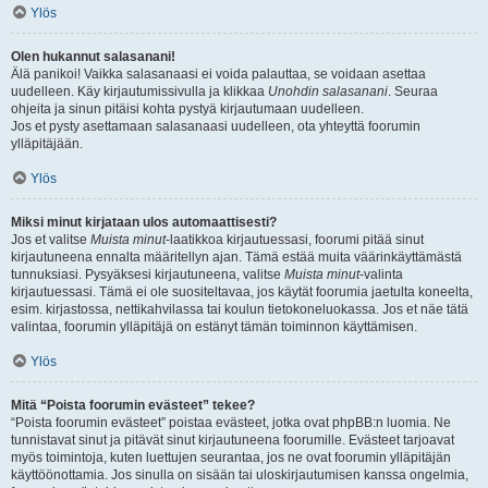
Ylös
Olen hukannut salasanani!
Älä panikoi! Vaikka salasanaasi ei voida palauttaa, se voidaan asettaa
uudelleen. Käy kirjautumissivulla ja klikkaa
Unohdin salasanani
. Seuraa
ohjeita ja sinun pitäisi kohta pystyä kirjautumaan uudelleen.
Jos et pysty asettamaan salasanaasi uudelleen, ota yhteyttä foorumin
ylläpitäjään.
Ylös
Miksi minut kirjataan ulos automaattisesti?
Jos et valitse
Muista minut
-laatikkoa kirjautuessasi, foorumi pitää sinut
kirjautuneena ennalta määritellyn ajan. Tämä estää muita väärinkäyttämästä
tunnuksiasi. Pysyäksesi kirjautuneena, valitse
Muista minut
-valinta
kirjautuessasi. Tämä ei ole suositeltavaa, jos käytät foorumia jaetulta koneelta,
esim. kirjastossa, nettikahvilassa tai koulun tietokoneluokassa. Jos et näe tätä
valintaa, foorumin ylläpitäjä on estänyt tämän toiminnon käyttämisen.
Ylös
Mitä “Poista foorumin evästeet” tekee?
“Poista foorumin evästeet” poistaa evästeet, jotka ovat phpBB:n luomia. Ne
tunnistavat sinut ja pitävät sinut kirjautuneena foorumille. Evästeet tarjoavat
myös toimintoja, kuten luettujen seurantaa, jos ne ovat foorumin ylläpitäjän
käyttöönottamia. Jos sinulla on sisään tai uloskirjautumisen kanssa ongelmia,