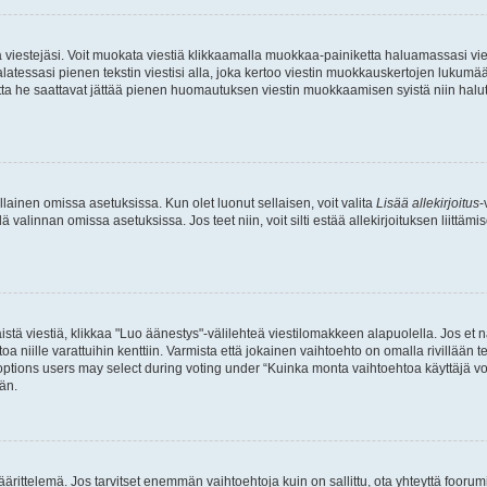
ia viestejäsi. Voit muokata viestiä klikkaamalla muokkaa-painiketta haluamassasi vies
n palatessasi pienen tekstin viestisi alla, joka kertoo viestin muokkauskertojen luk
 mutta he saattavat jättää pienen huomautuksen viestin muokkaamisen syistä niin halu
ellainen omissa asetuksissa. Kun olet luonut sellaisen, voit valita
Lisää allekirjoitus
-
lä valinnan omissa asetuksissa. Jos teet niin, voit silti estää allekirjoituksen liittäm
stä viestiä, klikkaa "Luo äänestys"-välilehteä viestilomakkeen alapuolella. Jos et näe
a niille varattuihin kenttiin. Varmista että jokainen vaihtoehto on omalla rivillään
 options users may select during voting under “Kuinka monta vaihtoehtoa käyttäjä voi
än.
ittelemä. Jos tarvitset enemmän vaihtoehtoja kuin on sallittu, ota yhteyttä foorumi