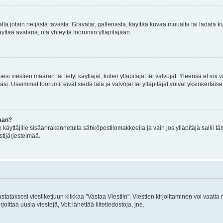
mällä jotain neljästä tavasta: Gravatar, galleriasta, käyttää kuvaa muualta tai ladata
äyttää avataria, ota yhteyttä foorumin ylläpitäjään.
iesi viestien määrän tai tietyt käyttäjät, kuten ylläpitäjät tai valvojat. Yleensä et vo
i. Useimmat foorumit eivät siedä tätä ja valvojat tai ylläpitäjät voivat yksinkertaise
aan?
le käyttäjille sisäänrakennetulla sähköpostilomakkeella ja vain jos ylläpitäjä sallii
stijärjestelmää.
stataksesi viestiketjuun klikkaa "Vastaa Viestiin". Viestien kirjoittaminen voi vaatia
joittaa uusia viestejä, Voit lähettää liitetiedostoja, jne.