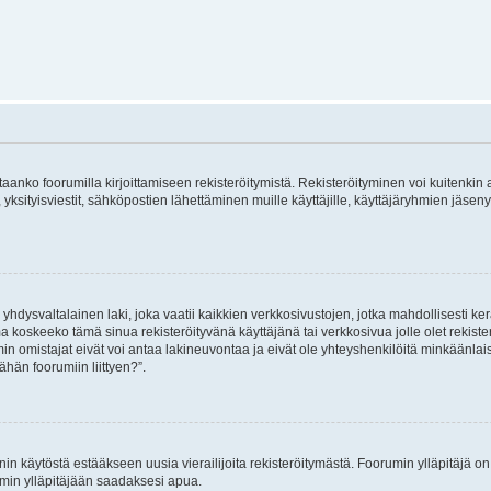
vitaanko foorumilla kirjoittamiseen rekisteröitymistä. Rekisteröityminen voi kuitenkin
 yksityisviestit, sähköpostien lähettäminen muille käyttäjille, käyttäjäryhmien jäs
hdysvaltalainen laki, joka vaatii kaikkien verkkosivustojen, jotka mahdollisesti kerää
a koskeeko tämä sinua rekisteröityvänä käyttäjänä tai verkkosivua jolle olet rekis
 omistajat eivät voi antaa lakineuvontaa ja eivät ole yhteyshenkilöitä minkäänla
ähän foorumiin liittyen?”.
nin käytöstä estääkseen uusia vierailijoita rekisteröitymästä. Foorumin ylläpitäjä on v
umin ylläpitäjään saadaksesi apua.