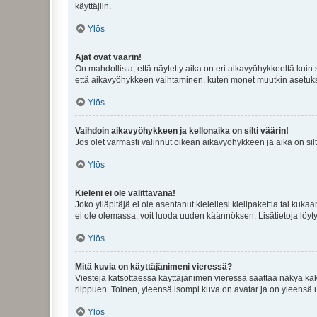
käyttäjiin.
Ylös
Ajat ovat väärin!
On mahdollista, että näytetty aika on eri aikavyöhykkeeltä kuin
että aikavyöhykkeen vaihtaminen, kuten monet muutkin asetukset o
Ylös
Vaihdoin aikavyöhykkeen ja kellonaika on silti väärin!
Jos olet varmasti valinnut oikean aikavyöhykkeen ja aika on silt
Ylös
Kieleni ei ole valittavana!
Joko ylläpitäjä ei ole asentanut kielellesi kielipakettia tai kuka
ei ole olemassa, voit luoda uuden käännöksen. Lisätietoja löyt
Ylös
Mitä kuvia on käyttäjänimeni vieressä?
Viestejä katsottaessa käyttäjänimen vieressä saattaa näkyä kaksi
riippuen. Toinen, yleensä isompi kuva on avatar ja on yleensä un
Ylös