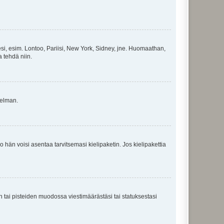
esi, esim. Lontoo, Pariisi, New York, Sidney, jne. Huomaathan,
a tehdä niin.
gelman.
ko hän voisi asentaa tarvitsemasi kielipaketin. Jos kielipakettia
en tai pisteiden muodossa viestimäärästäsi tai statuksestasi