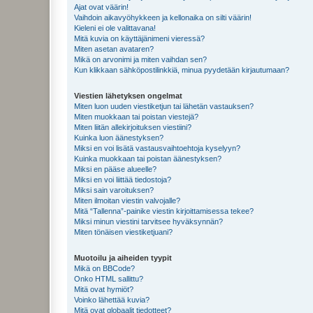
Ajat ovat väärin!
Vaihdoin aikavyöhykkeen ja kellonaika on silti väärin!
Kieleni ei ole valittavana!
Mitä kuvia on käyttäjänimeni vieressä?
Miten asetan avataren?
Mikä on arvonimi ja miten vaihdan sen?
Kun klikkaan sähköpostilinkkiä, minua pyydetään kirjautumaan?
Viestien lähetyksen ongelmat
Miten luon uuden viestiketjun tai lähetän vastauksen?
Miten muokkaan tai poistan viestejä?
Miten liitän allekirjoituksen viestiini?
Kuinka luon äänestyksen?
Miksi en voi lisätä vastausvaihtoehtoja kyselyyn?
Kuinka muokkaan tai poistan äänestyksen?
Miksi en pääse alueelle?
Miksi en voi liittää tiedostoja?
Miksi sain varoituksen?
Miten ilmoitan viestin valvojalle?
Mitä “Tallenna”-painike viestin kirjoittamisessa tekee?
Miksi minun viestini tarvitsee hyväksynnän?
Miten tönäisen viestiketjuani?
Muotoilu ja aiheiden tyypit
Mikä on BBCode?
Onko HTML sallittu?
Mitä ovat hymiöt?
Voinko lähettää kuvia?
Mitä ovat globaalit tiedotteet?