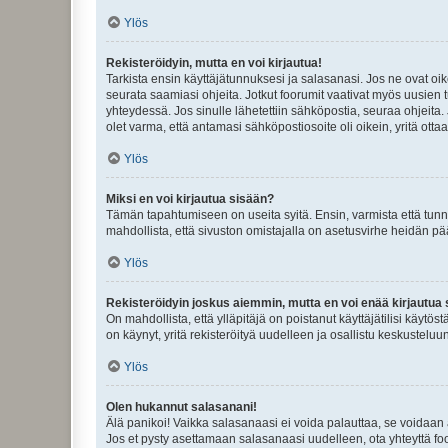
Ylös
Rekisteröidyin, mutta en voi kirjautua!
Tarkista ensin käyttäjätunnuksesi ja salasanasi. Jos ne ovat oik
seurata saamiasi ohjeita. Jotkut foorumit vaativat myös uusien tu
yhteydessä. Jos sinulle lähetettiin sähköpostia, seuraa ohjeita
olet varma, että antamasi sähköpostiosoite oli oikein, yritä ottaa
Ylös
Miksi en voi kirjautua sisään?
Tämän tapahtumiseen on useita syitä. Ensin, varmista että tunnuk
mahdollista, että sivuston omistajalla on asetusvirhe heidän pää
Ylös
Rekisteröidyin joskus aiemmin, mutta en voi enää kirjautua 
On mahdollista, että ylläpitäjä on poistanut käyttäjätilisi käytö
on käynyt, yritä rekisteröityä uudelleen ja osallistu keskusteluu
Ylös
Olen hukannut salasanani!
Älä panikoi! Vaikka salasanaasi ei voida palauttaa, se voidaan 
Jos et pysty asettamaan salasanaasi uudelleen, ota yhteyttä foo