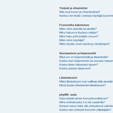
Ystävät ja vihamiehet
Mitä ovat kaveri ja vihamieslistat?
Kuinka voin lisätä / poistaa käyttäjiä kaverei
Foorumilta hakeminen
Miten etsin alueelta tai alueilta?
Miksi hakuni ei löytänyt mitään?
Miksi haku johti tyhjään sivuun!?
Miten etsin käyttäjiä?
Miten löydän omat viestini ja viestiketjuni?
Seuraaminen ja kirjanmerkit
Mikä ero on kirjanmerkillä ja tilaamisella?
Kuinka teen kirjanmerkin tai seuraan haluam
Kuinka tilaan haluamani alueen?
Kuinka poistan tilaukseni?
Liitetiedostot
Mitkä liitetiedostot ovat sallittuja tällä alueell
Mistä löydän lähettämäni liitetiedostot?
phpBB -asiat
Kuka kirjoitti tämän foorumisovelluksen?
Miksi ominaisuutta X ei ole saatavilla?
Keneen minun tulee olla yhteydessä väärinkäy
Kuinka otan yhteyttä foorumin ylläpitäjään?