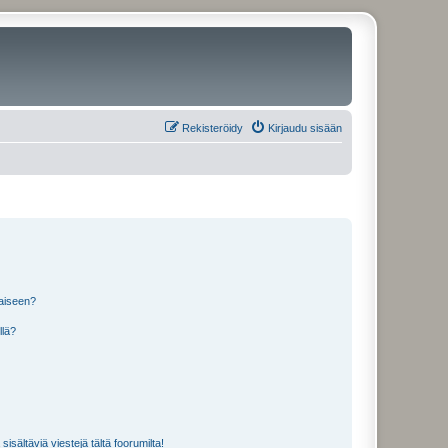
Rekisteröidy
Kirjaudu sisään
laiseen?
llä?
isältäviä viestejä tältä foorumilta!