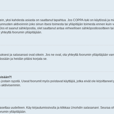
ein, yksi kahdesta asiasta on saattanut tapahtua. Jos COPPA-tuki on käytössä ja määri
nnusten aktivoinnin joko sinun itsesi toimesta tai ylläpitäjän toimesta ennen kuin vo
. Jos et saanut sähköpostia, olet saattanut antaa virheellisen sähköpostiosoitteen t
 yhteyttä foorumin ylläpitäjään.
sesi ja salasanasi ovat oikein. Jos ne ovat, ota yhteyttä foorumin ylläpitäjään varmi
ssään ja heidän pitäisi korjata se.
sisään?!
stä jostain syystä. Useat foorumit myös poistavat käyttäjiä, jotka eivät ole kirjoitta
n aktiivisemmin.
asettaa uudelleen. Käy kirjautumissivulla ja klikkaa
Unohdin salasanani
. Seuraa oh
rumin ylläpitäjään.