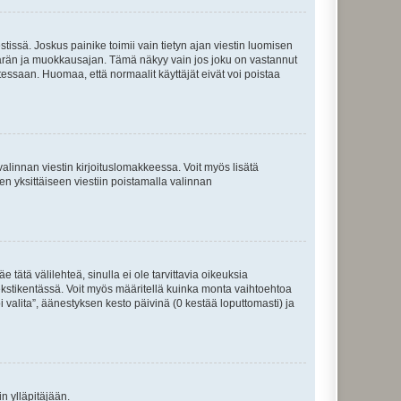
tissä. Joskus painike toimii vain tietyn ajan viestin luomisen
umäärän ja muokkausajan. Tämä näkyy vain jos joku on vastannut
tessaan. Huomaa, että normaalit käyttäjät eivät voi poistaa
valinnan viestin kirjoituslomakkeessa. Voit myös lisätä
isen yksittäiseen viestiin poistamalla valinnan
 tätä välilehteä, sinulla ei ole tarvittavia oikeuksia
 tekstikentässä. Voit myös määritellä kuinka monta vaihtoehtoa
 valita”, äänestyksen kesto päivinä (0 kestää loputtomasti) ja
n ylläpitäjään.