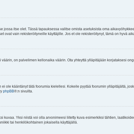
 se jossa itse olet. Tässä tapauksessa valitse omista asetuksista oma aikavyöhykke
vat vain rekisteröityneille käyttäjille. Jos et ole rekisteröitynyt, tämä on hyvä aik
i väärin, on palvelimen kellonaika väärin. Ota yhteyttä ylläpitäjään korjataksesi on
an ei ole kääntänyt tätä foorumia kielellesi. Kokeile pyytää foorumin ylläpitäjältä, jos
yy
phpBB
®:n sivuilta.
 kuvaa. Yksi niistä voi olla arvonimeesi liitetty kuva esimerkiksi tähtien, laatikoid
iikki tai henkilökohtainen jokaisella käyttäjällä.