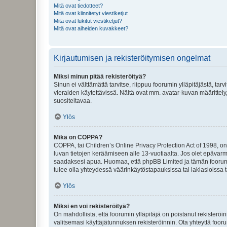
Mitä ovat tiedotteet?
Mitä ovat kiinnitetyt viestiketjut
Mitä ovat lukitut viestiketjut?
Mitä ovat aiheiden kuvakkeet?
Kirjautumisen ja rekisteröitymisen ongelmat
Miksi minun pitää rekisteröityä?
Sinun ei välttämättä tarvitse, riippuu foorumin ylläpitäjästä, tar
vieraiden käytettävissä. Näitä ovat mm. avatar-kuvan määrittely,
suositeltavaa.
Ylös
Mikä on COPPA?
COPPA, tai Children’s Online Privacy Protection Act of 1998, on y
luvan tietojen keräämiseen alle 13-vuotiaalta. Jos olet epävarm
saadaksesi apua. Huomaa, että phpBB Limited ja tämän foorumin
tulee olla yhteydessä väärinkäytöstapauksissa tai lakiasioissa t
Ylös
Miksi en voi rekisteröityä?
On mahdollista, että foorumin ylläpitäjä on poistanut rekisteröin
valitsemasi käyttäjätunnuksen rekisteröinnin. Ota yhteyttä foor