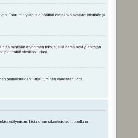
 kuvan. Foorumin ylläpitäjä päättää otetaanko avataret käyttöön ja
i vaihtaa minkään arvonimen tekstiä, sillä nämä ovat ylläpitäjän
sti pienentää viestilaskuriasi.
 tämän ominaisuuden. Kirjautuminen vaaditaan, jotta
 rekisteröitymisen. Lista sinun oikeuksistasi alueella on