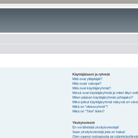
Käyttäjätasot ja ryhmät
Mitä ovat ylläpitäjät?
Mitä ovatr valvojat?
Mitä ovat käyttäjäryhmät?
Missä ovat käyttäjäryhmät ja miten liityn sel
Miten pääsen käyttäjäryhmän johtajaksi?
Miksi jotkut käyttäjäryhmät näkyvät eri värei
Mikä on “oletusryhmä”?
Mikä on “Tiimi” linkki?
Yksityisviestit
En voi lähettää yksityisviestejä!
Saan yksityisviestejä joita en halua!
Olen saanut roskapostia tai väärinkäytöksiä s