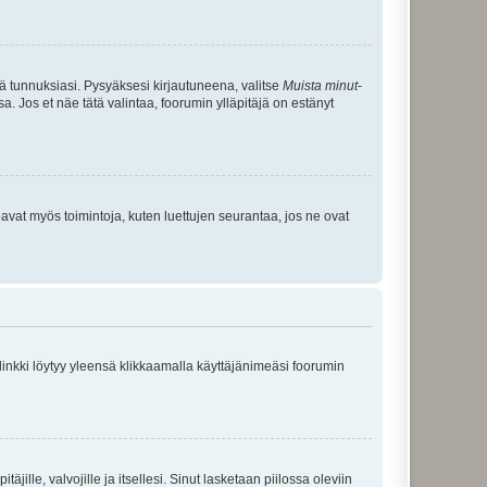
tä tunnuksiasi. Pysyäksesi kirjautuneena, valitse
Muista minut
-
sa. Jos et näe tätä valintaa, foorumin ylläpitäjä on estänyt
oavat myös toimintoja, kuten luettujen seurantaa, jos ne ovat
 linkki löytyy yleensä klikkaamalla käyttäjänimeäsi foorumin
äjille, valvojille ja itsellesi. Sinut lasketaan piilossa oleviin