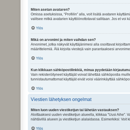
Miten asetan avataren?
Omissa asetuksissa, “Profiilin” alla, voit lisätä avataren käyttä
valitsee mitkä avatarien käyttöönottotavat sallitaan. Jos et voi k
Ylös
Mikä on arvonimi ja miten vaihdan sen?
Arvonimet, jotka näkyvät käyttäjänimesi alla osoittavat kirjoittam
määrittelemiä. Älä kirjoita viestejä vain parantaaksesi arvonimeäs
Ylös
Kun klikkaan sähköpostilinkkiä, minua pyydetään kirjautum
Vain rekisteröityneet käyttäjät voivat lähettää sähköpostia muil
tunnistautumattomat käyttäjät eivät voisi väärinkäyttää sähköpo
Ylös
Viestien lähetyksen ongelmat
Miten luon uuden viestiketjun tai lähetän vastauksen?
Aloittaaksesi uuden viestiketjun alueella, klikkaa "Uusi Aihe". Va
nähtävillä alueen ja viestiketjun alalaidassa. Esimerkiksi: Voit kir
Ylös