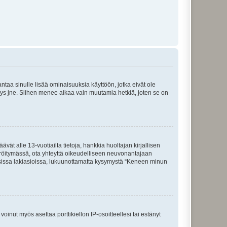
 antaa sinulle lisää ominaisuuksia käyttöön, jotka eivät ole
enyys jne. Siihen menee aikaa vain muutamia hetkiä, joten se on
vät alle 13-vuotiailta tietoja, hankkia huoltajan kirjallisen
teröitymässä, ota yhteyttä oikeudelliseen neuvonantajaan
isissa lakiasioissa, lukuunottamatta kysymystä “Keneen minun
oinut myös asettaa porttikiellon IP-osoitteellesi tai estänyt