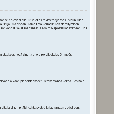
ttelit olevasi alle 13-vuotias rekisteröityessäsi, sinun tulee
it kirjautua sisään. Tämä tieto kerrottiin rekisteröitymisen
ai sähköpostit ovat saattaneet jäädä roskapostisuodattimeen. Jos
staaksesi, että sinulla ei ole porttikieltoja. On myös
neet pitkään aikaan pienentääkseen tietokantansa kokoa. Jos näin
jeita ja sinun pitäisi kohta pystyä kirjautumaan uudelleen.