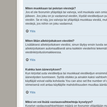
Miten muokkaan tai poistan viestejä?
Jos et ole foorumin ylläpitäjä tai valvoja, voit muokata vain om
jälkeen. Jos joku on jo vastannut viestiin, löydät viestiketjuu
viestiin. Se ei näy, jos valvoja tai ylläpitäjä muokkaa viestiä,
viestejä, jos niihin on joku vastannut.
Ylös
Miten liitän allekirjoituksen viestiini?
Lisätäksesi allekirjoituksen viestiisi, sinun täytyy ensin luoda s
allekirjoituksen automaattisesti aina kaikkiin viesteihisi tekemäl
viestinkirjoituslomakkeessa.
Ylös
Kuinka luon äänestyksen?
Kun kirjoitat uuta viestiketjua tai muokkaat viestiketjun ensimmäi
äänestysten luomiseen. Syötä otsikko ja ainakin kaksi vaihtoehto
käyttäjät voivat valita kohdasta You can also set the number of
viimeisenä voit antaa käyttäjille mahdollisuuden muuttaa ääntä
Ylös
Miksi en voi lisätä vastausvaihtoehtoja kyselyyn?
Kyselyn vastausvaihtoehtojen määrä on foorumin ylläpitäjän määr