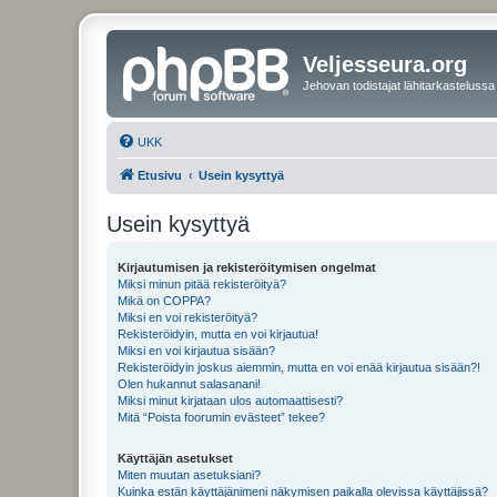
Veljesseura.org
Jehovan todistajat lähitarkastelussa
UKK
Etusivu
Usein kysyttyä
Usein kysyttyä
Kirjautumisen ja rekisteröitymisen ongelmat
Miksi minun pitää rekisteröityä?
Mikä on COPPA?
Miksi en voi rekisteröityä?
Rekisteröidyin, mutta en voi kirjautua!
Miksi en voi kirjautua sisään?
Rekisteröidyin joskus aiemmin, mutta en voi enää kirjautua sisään?!
Olen hukannut salasanani!
Miksi minut kirjataan ulos automaattisesti?
Mitä “Poista foorumin evästeet” tekee?
Käyttäjän asetukset
Miten muutan asetuksiani?
Kuinka estän käyttäjänimeni näkymisen paikalla olevissa käyttäjissä?