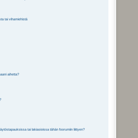
sta tai vihamiehistä
aani aihetta?
a?
töstapauksissa tai lakiasioissa tähän foorumiin liittyen?