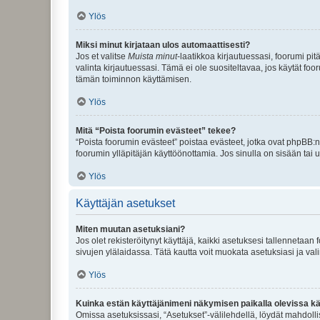
Ylös
Miksi minut kirjataan ulos automaattisesti?
Jos et valitse
Muista minut
-laatikkoa kirjautuessasi, foorumi pi
valinta kirjautuessasi. Tämä ei ole suositeltavaa, jos käytät foo
tämän toiminnon käyttämisen.
Ylös
Mitä “Poista foorumin evästeet” tekee?
“Poista foorumin evästeet” poistaa evästeet, jotka ovat phpBB:n 
foorumin ylläpitäjän käyttöönottamia. Jos sinulla on sisään ta
Ylös
Käyttäjän asetukset
Miten muutan asetuksiani?
Jos olet rekisteröitynyt käyttäjä, kaikki asetuksesi tallennetaa
sivujen ylälaidassa. Tätä kautta voit muokata asetuksiasi ja vali
Ylös
Kuinka estän käyttäjänimeni näkymisen paikalla olevissa kä
Omissa asetuksissasi, “Asetukset”-välilehdellä, löydät mahdoll