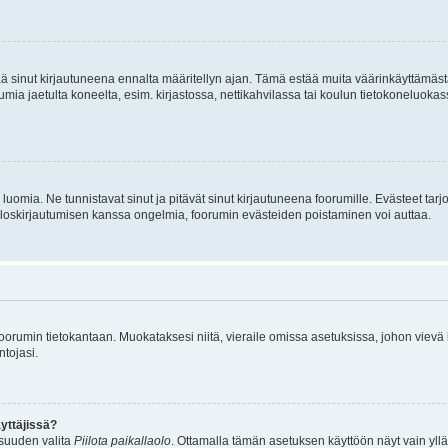
tää sinut kirjautuneena ennalta määritellyn ajan. Tämä estää muita väärinkäyttämäs
rumia jaetulta koneelta, esim. kirjastossa, nettikahvilassa tai koulun tietokoneluokas
luomia. Ne tunnistavat sinut ja pitävät sinut kirjautuneena foorumille. Evästeet tarj
i uloskirjautumisen kanssa ongelmia, foorumin evästeiden poistaminen voi auttaa.
n foorumin tietokantaan. Muokataksesi niitä, vieraile omissa asetuksissa, johon vievä
ntojasi.
yttäjissä?
isuuden valita
Piilota paikallaolo
. Ottamalla tämän asetuksen käyttöön näyt vain ylläpit