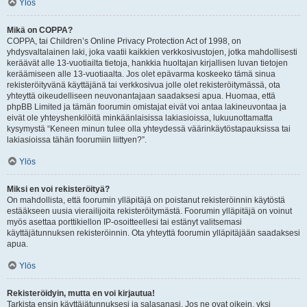
Ylös
Mikä on COPPA?
COPPA, tai Children’s Online Privacy Protection Act of 1998, on
yhdysvaltalainen laki, joka vaatii kaikkien verkkosivustojen, jotka mahdollisesti
keräävät alle 13-vuotiailta tietoja, hankkia huoltajan kirjallisen luvan tietojen
keräämiseen alle 13-vuotiaalta. Jos olet epävarma koskeeko tämä sinua
rekisteröityvänä käyttäjänä tai verkkosivua jolle olet rekisteröitymässä, ota
yhteyttä oikeudelliseen neuvonantajaan saadaksesi apua. Huomaa, että
phpBB Limited ja tämän foorumin omistajat eivät voi antaa lakineuvontaa ja
eivät ole yhteyshenkilöitä minkäänlaisissa lakiasioissa, lukuunottamatta
kysymystä “Keneen minun tulee olla yhteydessä väärinkäytöstapauksissa tai
lakiasioissa tähän foorumiin liittyen?”.
Ylös
Miksi en voi rekisteröityä?
On mahdollista, että foorumin ylläpitäjä on poistanut rekisteröinnin käytöstä
estääkseen uusia vierailijoita rekisteröitymästä. Foorumin ylläpitäjä on voinut
myös asettaa porttikiellon IP-osoitteellesi tai estänyt valitsemasi
käyttäjätunnuksen rekisteröinnin. Ota yhteyttä foorumin ylläpitäjään saadaksesi
apua.
Ylös
Rekisteröidyin, mutta en voi kirjautua!
Tarkista ensin käyttäjätunnuksesi ja salasanasi. Jos ne ovat oikein, yksi