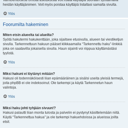
Vaihtoehtoisesti omista asetuksista voit lisätä käyttäjiä suoraan syöttämällä
heidän käyttäjänimen. Voit myös poistaa käyttäjiä listaltasi samalta sivulta.
Ylös
Foorumilta hakeminen
Miten etsin alueelta tai alueilta?
Syötä hakutermi hakukenttään, joka sijaitsee etusivulla, alueen tai viestiketjun
sivulla. Tarkennettuun hakuun pääset klikkaamalla “Tarkennettu haku”-linkkiä
joka on saatavilla jokaisella sivulla. Haun sijainti voi riippua käyttämästäsi
tyylistä.
Ylös
Miksi hakuni ei löytänyt mitään?
Hakusi oli todennäköisesti liian epämääräinen ja sisälsi useita yleisiä termejä,
joita phpBB ei ole indeksoinut. Ole tarkempi ja käytä Tarkennetun haun
valintoja.
Ylös
Miksi haku johti tyhjään sivuun!?
Hakusi palautti liian monta tulosta ja palvelin ei pystynyt käsittelemään niitä.
Käytä “Tarkennettua hakua” ja ole tarkempi hakuehdoissa ja alueissa joilta
etsit.