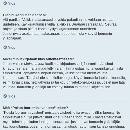
Ylös
Olen hukannut salasanani!
Älä panikoi! Vaikka salasanaasi ei voida palauttaa, se voidaan asettaa
uudelleen. Käy kirjautumissivulla ja klikkaa
Unohdin salasanani
. Seuraa
ohjeita ja sinun pitäisi kohta pystyä kirjautumaan uudelleen.
Jos et pysty asettamaan salasanaasi uudelleen, ota yhteyttä foorumin
ylläpitäjään.
Ylös
Miksi minut kirjataan ulos automaattisesti?
Jos et valitse
Muista minut
-laatikkoa kirjautuessasi, foorumi pitää sinut
kirjautuneena ennalta määritellyn ajan. Tämä estää muita väärinkäyttämästä
tunnuksiasi. Pysyäksesi kirjautuneena, valitse
Muista minut
-valinta
kirjautuessasi. Tämä ei ole suositeltavaa, jos käytät foorumia jaetulta koneelta,
esim. kirjastossa, nettikahvilassa tai koulun tietokoneluokassa. Jos et näe tätä
valintaa, foorumin ylläpitäjä on estänyt tämän toiminnon käyttämisen.
Ylös
Mitä “Poista foorumin evästeet” tekee?
“Poista foorumin evästeet” poistaa evästeet, jotka ovat phpBB:n luomia. Ne
tunnistavat sinut ja pitävät sinut kirjautuneena foorumille. Evästeet tarjoavat
myös toimintoja, kuten luettujen seurantaa, jos ne ovat foorumin ylläpitäjän
käyttöönottamia. Jos sinulla on sisään tai uloskirjautumisen kanssa ongelmia,