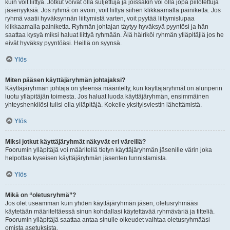
kuin voit liittyä. Jotkut voivat olla suljettuja ja joissakin voi olla jopa piilotettuja
jäsenyyksiä. Jos ryhmä on avoin, voit liittyä siihen klikkaamalla painiketta. Jos
ryhmä vaatii hyväksynnän liittymistä varten, voit pyytää liittymislupaa
klikkaamalla painiketta. Ryhmän johtajan täytyy hyväksyä pyyntösi ja hän
saattaa kysyä miksi haluat liittyä ryhmään. Älä häiriköi ryhmän ylläpitäjiä jos he
eivät hyväksy pyyntöäsi. Heillä on syynsä.
Ylös
Miten pääsen käyttäjäryhmän johtajaksi?
Käyttäjäryhmän johtaja on yleensä määritelty, kun käyttäjäryhmät on alunperin
luotu ylläpitäjän toimesta. Jos haluat luoda käyttäjäryhmän, ensimmäinen
yhteyshenkilösi tulisi olla ylläpitäjä. Kokeile yksityisviestin lähettämistä.
Ylös
Miksi jotkut käyttäjäryhmät näkyvät eri väreillä?
Foorumin ylläpitäjä voi määritellä tietyn käyttäjäryhmän jäsenille värin joka
helpottaa kyseisen käyttäjäryhmän jäsenten tunnistamista.
Ylös
Mikä on “oletusryhmä”?
Jos olet useamman kuin yhden käyttäjäryhmän jäsen, oletusryhmääsi
käytetään määriteltäessä sinun kohdallasi käytettävää ryhmäväriä ja titteliä.
Foorumin ylläpitäjä saattaa antaa sinulle oikeudet vaihtaa oletusryhmääsi
omista asetuksista.