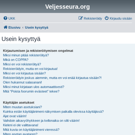
Veljesseura.org
UKK
Rekisteröidy
Kirjaudu sisään
Etusivu
Usein kysyttyä
Usein kysyttyä
Kirjautumisen ja rekisteröitymisen ongelmat
Miksi minun pitää rekisteröityä?
Mikä on COPPA?
Miksi en voi rekisteröityä?
Rekisteröidyin, mutta en voi kirjautua!
Miksi en voi kirjautua sisään?
Rekisteröidyin joskus aiemmin, mutta en voi enää kirjautua sisään?!
Olen hukannut salasanani!
Miksi minut kirjataan ulos automaattisesti?
Mitä “Poista foorumin evästeet” tekee?
Käyttäjän asetukset
Miten muutan asetuksiani?
Kuinka estän käyttäjänimeni näkymisen paikalla olevissa käyttäjissä?
Ajat ovat väärin!
Vaihdoin aikavyöhykkeen ja kellonaika on silti väärin!
Kieleni ei ole valittavana!
Mitä kuvia on käyttäjänimeni vieressä?
Miten asetan avataren?