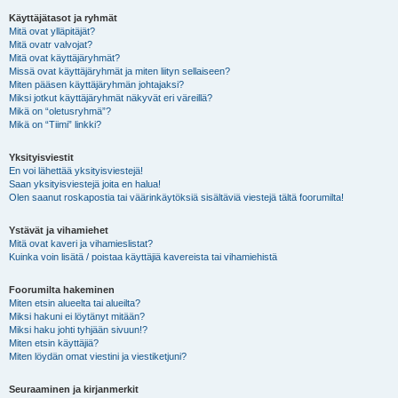
Käyttäjätasot ja ryhmät
Mitä ovat ylläpitäjät?
Mitä ovatr valvojat?
Mitä ovat käyttäjäryhmät?
Missä ovat käyttäjäryhmät ja miten liityn sellaiseen?
Miten pääsen käyttäjäryhmän johtajaksi?
Miksi jotkut käyttäjäryhmät näkyvät eri väreillä?
Mikä on “oletusryhmä”?
Mikä on “Tiimi” linkki?
Yksityisviestit
En voi lähettää yksityisviestejä!
Saan yksityisviestejä joita en halua!
Olen saanut roskapostia tai väärinkäytöksiä sisältäviä viestejä tältä foorumilta!
Ystävät ja vihamiehet
Mitä ovat kaveri ja vihamieslistat?
Kuinka voin lisätä / poistaa käyttäjiä kavereista tai vihamiehistä
Foorumilta hakeminen
Miten etsin alueelta tai alueilta?
Miksi hakuni ei löytänyt mitään?
Miksi haku johti tyhjään sivuun!?
Miten etsin käyttäjiä?
Miten löydän omat viestini ja viestiketjuni?
Seuraaminen ja kirjanmerkit