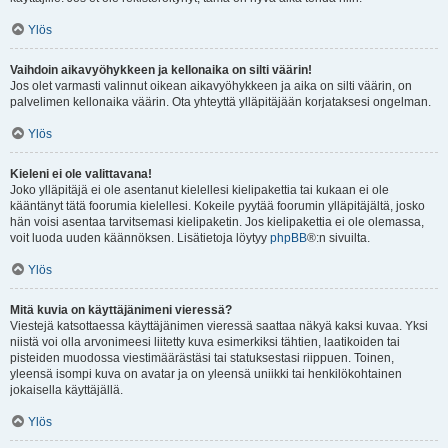
Ylös
Vaihdoin aikavyöhykkeen ja kellonaika on silti väärin!
Jos olet varmasti valinnut oikean aikavyöhykkeen ja aika on silti väärin, on
palvelimen kellonaika väärin. Ota yhteyttä ylläpitäjään korjataksesi ongelman.
Ylös
Kieleni ei ole valittavana!
Joko ylläpitäjä ei ole asentanut kielellesi kielipakettia tai kukaan ei ole
kääntänyt tätä foorumia kielellesi. Kokeile pyytää foorumin ylläpitäjältä, josko
hän voisi asentaa tarvitsemasi kielipaketin. Jos kielipakettia ei ole olemassa,
voit luoda uuden käännöksen. Lisätietoja löytyy
phpBB
®:n sivuilta.
Ylös
Mitä kuvia on käyttäjänimeni vieressä?
Viestejä katsottaessa käyttäjänimen vieressä saattaa näkyä kaksi kuvaa. Yksi
niistä voi olla arvonimeesi liitetty kuva esimerkiksi tähtien, laatikoiden tai
pisteiden muodossa viestimäärästäsi tai statuksestasi riippuen. Toinen,
yleensä isompi kuva on avatar ja on yleensä uniikki tai henkilökohtainen
jokaisella käyttäjällä.
Ylös