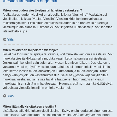
Viestien lähetyksen ongelmat
Miten luon uuden viestiketjun tai lähetän vastauksen?
Aloittaaksesi uuden viestiketjun alueella, klikkaa "Uusi Aihe". Vastataksesi
viestiketjuun klikkaa "Vastaa Viestiin". Viestien kirjoittaminen voi vaatia
rekisteröitymisen. Lista sinun oikeuksistasi alueella on nähtävillä alueen ja
viestiketjun alalaidassa. Esimerkiksi: Voit kirjoittaa uusia viestejä, Voit lähettää
liitetiedostoja, jne.
Ylös
Miten muokkaan tai poistan viestejä?
Jos et ole foorumin ylläpitäjä tai valvoja, voit muokata vain omia viestejäsi. Voit
muokata viestiä klikkaamalla muokkaa-painiketta haluamassasi viestissä.
Joskus painike toimii vain tietyn ajan viestin luomisen jälkeen. Jos joku on jo
vastannut viestiin, löydät viestiketjuun palatessasi pienen tekstin viestisi alla,
joka kertoo viestin muokkauskertojen lukumäärän ja muokkausajan. Tämä
näkyy vain jos joku on vastannut viestiin. Se ei näy, jos valvoja tai ylläpitäjä
muokkaa viestiä, mutta he saattavat jättää pienen huomautuksen viestin
muokkaamisen syistä niin halutessaan. Huomaa, että normaalit käyttäjät eivät
voi poistaa viestejä, jos niihin on joku vastannut.
Ylös
Miten liitän allekirjoituksen viestiini?
Lisätäksesi allekirjoituksen viestiisi, sinun täytyy ensin luoda sellainen omissa
asetuksissa. Kun olet luonut sellaisen, voit valita
Lisää allekirjoitus
-valinnan