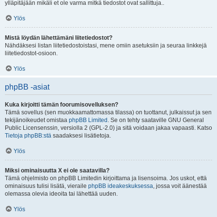
ylläpitäjään mikäli et ole varma mitkä tiedostot ovat sallittuja..
Ylös
Mistä löydän lähettämäni liitetiedostot?
Nähdäksesi listan liitetiedostoistasi, mene omiin asetuksiin ja seuraa linkkejä
liitetiedostot-osioon.
Ylös
phpBB -asiat
Kuka kirjoitti tämän foorumisovelluksen?
Tämä sovellus (sen muokkaamattomassa tilassa) on tuottanut, julkaissut ja sen
tekijänoikeudet omistaa
phpBB Limited
. Se on tehty saataville GNU General
Public Licensenssin, versiolla 2 (GPL-2.0) ja sitä voidaan jakaa vapaasti. Katso
Tietoja phpBB:stä
saadaksesi lisätietoja.
Ylös
Miksi ominaisuutta X ei ole saatavilla?
Tämä ohjelmisto on phpBB Limitedin kirjoittama ja lisensoima. Jos uskot, että
ominaisuus tulisi lisätä, vieraile
phpBB ideakeskuksessa
, jossa voit äänestää
olemassa olevia ideoita tai lähettää uuden.
Ylös