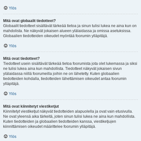
Ylös
Mitä ovat globaalit tiedotteet?
Globaalit tiedotteet sisältävät tärkeää tietoa ja sinun tulisi lukea ne aina kun on
mahdolista. Ne näkyvät jokaisen alueen ylälaidassa ja omissa asetuksissa.
Globaalien tiedotteiden oikeudet myöntää foorumin ylläpitäjä.
Ylös
Mitä ovat tiedotteet?
Tiedotteet usein sisältävät tärkeää tietoa foorumista jota olet lukemassa ja siksi
ne tulisi lukea aina kun mahdollista. Tiedotteet näkyvät jokaisen sivun
ylälaidassa niillä foorumeilla joihin ne on lähetetty. Kuten globaalien
tiedotteiden kohdalla, tiedotteiden lähettämisen oikeudet antaa foorumin
ylläpitäjä.
Ylös
Mitä ovat kiinnitetyt viestiketjut
Kiinnitetyt viestiketjut näkyvät tiedotteiden alapuolella ja ovat vain etusivulla.
Ne ovat yleensä aika tärkeitä, joten sinun tulisi lukea ne aina kun mahdollista.
Kuten tiedotteiden ja globaalien tiedotteiden kanssa, viestiketjujen
kiinnittämisen oikeudet määrittelee foorumin ylläpitäjä.
Ylös