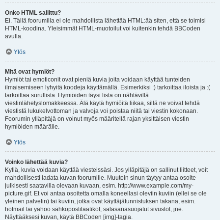
Onko HTML sallittu?
Ei. Tällä foorumilla ei ole mahdollista lähettää HTML:ää siten, että se toimisi
HTML-koodina. Yleisimmät HTML-muotoilut voi kuitenkin tehdä BBCoden
avulla.
Ylös
Mitä ovat hymiöt?
Hymiöt tai emoticonit ovat pieniä kuvia joita voidaan käyttää tunteiden
ilmaisemiseen lyhyitä koodeja käyttämällä. Esimerkiksi :) tarkoittaa iloista ja :(
tarkoittaa surullista. Hymiöiden täysi lista on nähtävillä
viestinlähetyslomakkeessa. Älä käytä hymiöitä liikaa, sillä ne voivat tehdä
viestistä lukukelvottoman ja valvoja voi poistaa niitä tai viestin kokonaan.
Foorumin ylläpitäjä on voinut myös määritellä rajan yksittäisen viestin
hymiöiden määrälle.
Ylös
Voinko lähettää kuvia?
Kyllä, kuvia voidaan käyttää viesteissäsi. Jos ylläpitäjä on sallinut liitteet, voit
mahdollisesti ladata kuvan foorumille. Muutoin sinun täytyy antaa osoite
julkisesti saatavilla olevaan kuvaan, esim. http://www.example.com/my-
picture.gif. Et voi antaa osoitetta omalla koneellasi oleviin kuviin (ellei se ole
yleinen palvelin) tai kuviin, jotka ovat käyttäjätunnistuksen takana, esim.
hotmail tai yahoo sähköpostilaatikot, salasanasuojatut sivustot, jne.
Näyttääksesi kuvan, käytä BBCoden [img]-tagia.