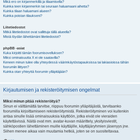
Mikä ero on kirjanmerkillä ja tilaamisella?
Kuinka teen kirjanmerkin tai seuraan haluamaani aihetta?
Kuinka tilaan haluamani alueen?
Kuinka poistan tilaukseni?
Liitetiedostot
Mitkä liitetiedostot ovat sallittuja tällä alueella?
Mistä löydän lähettämäni liitetiedostot?
phpBB -asiat
Kuka kirjoitti tämän foorumisovelluksen?
Miksi ominaisuutta X ei ole saatavilla?
Keneen minun tulee olla yhteydessä väärinkäytöstapauksissa tai lakiasioissa tähän
foorumiin liittyen?
Kuinka otan yhteyttä foorumin ylläpitäjään?
Kirjautumisen ja rekisteröitymisen ongelmat
Miksi minun pitää rekisteröityä?
Sinun ei välttämättä tarvitse, riippuu foorumin ylläpitäjästä, tarvitaanko
foorumilla kirjoittamiseen rekisteröitymistä. Rekisteröityminen voi kuitenkin
antaa sinulle lisää ominaisuuksia käyttöön, jotka eivät ole vieraiden
käytettävissä. Näitä ovat mm. avatar-kuvan määrittely, yksityisviestit,
sähköpostien lähettäminen muille käyttäjille, käyttäjäryhmien jäsenyys jne.
Siihen menee aikaa vain muutamia hetkiä, joten se on suositeltavaa.