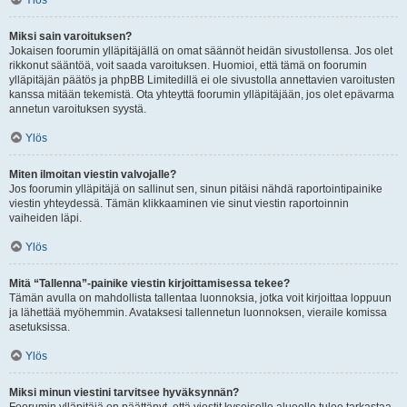
Ylös
Miksi sain varoituksen?
Jokaisen foorumin ylläpitäjällä on omat säännöt heidän sivustollensa. Jos olet
rikkonut sääntöä, voit saada varoituksen. Huomioi, että tämä on foorumin
ylläpitäjän päätös ja phpBB Limitedillä ei ole sivustolla annettavien varoitusten
kanssa mitään tekemistä. Ota yhteyttä foorumin ylläpitäjään, jos olet epävarma
annetun varoituksen syystä.
Ylös
Miten ilmoitan viestin valvojalle?
Jos foorumin ylläpitäjä on sallinut sen, sinun pitäisi nähdä raportointipainike
viestin yhteydessä. Tämän klikkaaminen vie sinut viestin raportoinnin
vaiheiden läpi.
Ylös
Mitä “Tallenna”-painike viestin kirjoittamisessa tekee?
Tämän avulla on mahdollista tallentaa luonnoksia, jotka voit kirjoittaa loppuun
ja lähettää myöhemmin. Avataksesi tallennetun luonnoksen, vieraile komissa
asetuksissa.
Ylös
Miksi minun viestini tarvitsee hyväksynnän?