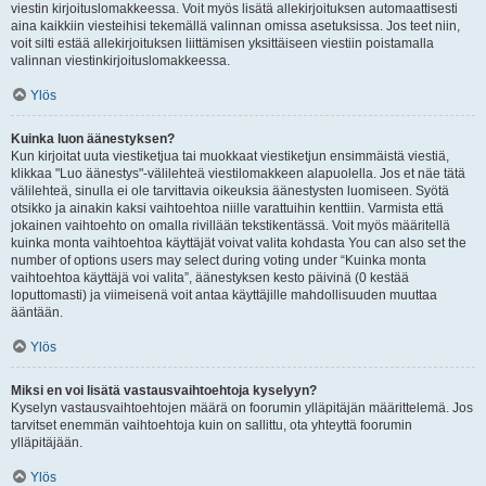
viestin kirjoituslomakkeessa. Voit myös lisätä allekirjoituksen automaattisesti
aina kaikkiin viesteihisi tekemällä valinnan omissa asetuksissa. Jos teet niin,
voit silti estää allekirjoituksen liittämisen yksittäiseen viestiin poistamalla
valinnan viestinkirjoituslomakkeessa.
Ylös
Kuinka luon äänestyksen?
Kun kirjoitat uuta viestiketjua tai muokkaat viestiketjun ensimmäistä viestiä,
klikkaa "Luo äänestys"-välilehteä viestilomakkeen alapuolella. Jos et näe tätä
välilehteä, sinulla ei ole tarvittavia oikeuksia äänestysten luomiseen. Syötä
otsikko ja ainakin kaksi vaihtoehtoa niille varattuihin kenttiin. Varmista että
jokainen vaihtoehto on omalla rivillään tekstikentässä. Voit myös määritellä
kuinka monta vaihtoehtoa käyttäjät voivat valita kohdasta You can also set the
number of options users may select during voting under “Kuinka monta
vaihtoehtoa käyttäjä voi valita”, äänestyksen kesto päivinä (0 kestää
loputtomasti) ja viimeisenä voit antaa käyttäjille mahdollisuuden muuttaa
ääntään.
Ylös
Miksi en voi lisätä vastausvaihtoehtoja kyselyyn?
Kyselyn vastausvaihtoehtojen määrä on foorumin ylläpitäjän määrittelemä. Jos
tarvitset enemmän vaihtoehtoja kuin on sallittu, ota yhteyttä foorumin
ylläpitäjään.
Ylös