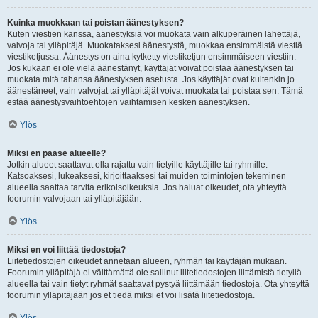
Kuinka muokkaan tai poistan äänestyksen?
Kuten viestien kanssa, äänestyksiä voi muokata vain alkuperäinen lähettäjä,
valvoja tai ylläpitäjä. Muokataksesi äänestystä, muokkaa ensimmäistä viestiä
viestiketjussa. Äänestys on aina kytketty viestiketjun ensimmäiseen viestiin.
Jos kukaan ei ole vielä äänestänyt, käyttäjät voivat poistaa äänestyksen tai
muokata mitä tahansa äänestyksen asetusta. Jos käyttäjät ovat kuitenkin jo
äänestäneet, vain valvojat tai ylläpitäjät voivat muokata tai poistaa sen. Tämä
estää äänestysvaihtoehtojen vaihtamisen kesken äänestyksen.
Ylös
Miksi en pääse alueelle?
Jotkin alueet saattavat olla rajattu vain tietyille käyttäjille tai ryhmille.
Katsoaksesi, lukeaksesi, kirjoittaaksesi tai muiden toimintojen tekeminen
alueella saattaa tarvita erikoisoikeuksia. Jos haluat oikeudet, ota yhteyttä
foorumin valvojaan tai ylläpitäjään.
Ylös
Miksi en voi liittää tiedostoja?
Liitetiedostojen oikeudet annetaan alueen, ryhmän tai käyttäjän mukaan.
Foorumin ylläpitäjä ei välttämättä ole sallinut liitetiedostojen liittämistä tietyllä
alueella tai vain tietyt ryhmät saattavat pystyä liittämään tiedostoja. Ota yhteyttä
foorumin ylläpitäjään jos et tiedä miksi et voi lisätä liitetiedostoja.