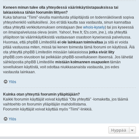
Keneen minun tulee olla yhteydessä väärinkäytöstapauksissa tai
lakiasioissa tähän foorumiin liittyen?
Kuka tahansa “Tiimi”-sivulla mainituista ylläpitäjistä on todennäköisesti sopiva
yhteyshenkilö valituksillesi. Jos et tätä kautta saa vastausta, sinun kannattaa
ottaa yhteyttä verkkotunnuksen omistajaan (tee
whois-kysely
) tai jos kyseessä
on ilmaispalvelussa oleva (esim. Yahoo!, free.fr, f2s.com, jne.), ota yhteyttä
ylläpitoon tai väärinkäytöksistä vastaavaan osastoon kyseisessä palvelussa.
Huomaa, että phpBB Limitedillä
ei ole lainkaan toimivaltaa
ja sitä ei voida
pitää vastuussa miten, missä tai kenen toimesta tämä foorumi on käytössä. Älä
ota yhteyttä phpBB Limitediin missään lakiasioissa
jotka eivät liity
phpBB.com-sivustoon tai pelkkään phpBB-sovellukseen itseensä. Jos lähetät
sähköpostia phpBB Limitedille
mistään kolmannen osapuolen
tämän
sovelluksen käytöstä, voit odottaa niukkasanaista vastausta, jos edes
vastausta lainkaan.
Ylös
Kuinka otan yhteyttä foorumin ylläpitäjään?
Kaikki foorumin käyttäjät voivat käyttää “Ota yhteyttä” -lomaketta, jos täämä
vaihtoehto on foorumin ylläpitäjän mahdollistama.
Foorumin käyttäjät voivat käyttää myös “Tiimi”-linkkiä.
Ylös
Hyppää