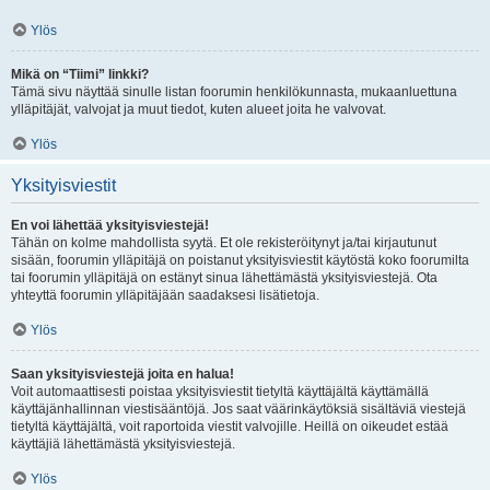
Ylös
Mikä on “Tiimi” linkki?
Tämä sivu näyttää sinulle listan foorumin henkilökunnasta, mukaanluettuna
ylläpitäjät, valvojat ja muut tiedot, kuten alueet joita he valvovat.
Ylös
Yksityisviestit
En voi lähettää yksityisviestejä!
Tähän on kolme mahdollista syytä. Et ole rekisteröitynyt ja/tai kirjautunut
sisään, foorumin ylläpitäjä on poistanut yksityisviestit käytöstä koko foorumilta
tai foorumin ylläpitäjä on estänyt sinua lähettämästä yksityisviestejä. Ota
yhteyttä foorumin ylläpitäjään saadaksesi lisätietoja.
Ylös
Saan yksityisviestejä joita en halua!
Voit automaattisesti poistaa yksityisviestit tietyltä käyttäjältä käyttämällä
käyttäjänhallinnan viestisääntöjä. Jos saat väärinkäytöksiä sisältäviä viestejä
tietyltä käyttäjältä, voit raportoida viestit valvojille. Heillä on oikeudet estää
käyttäjiä lähettämästä yksityisviestejä.
Ylös