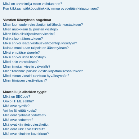
Mikä on arvonimi ja miten vaihdan sen?
Kun klikkaan sähköpostilinkkiä, minua pyydetään kirjautumaan?
Viestien lähetyksen ongelmat
Miten luon uuden viestiketjun tai lähetän vastauksen?
Miten muokkaan tai poistan viestejä?
Miten liitän allekirjoituksen viestiini?
Kuinka luon äänestyksen?
Miksi en voi lisätä vastausvaihtoehtoja kyselyyn?
Kuinka muokkaan tai poistan äänestyksen?
Miksi en pääse alueelle?
Miksi en voi liittää tiedostoja?
Miksi sain varoituksen?
Miten ilmoitan viestin valvojalle?
Mitä “Tallenna”-painike viestin kirjoittamisessa tekee?
Miksi minun viestini tarvitsee hyväksynnän?
Miten tönäisen viestiketjuani?
Muotoilu ja aiheiden tyypit
Mikä on BBCode?
Onko HTML sallittu?
Mitä ovat hymiöt?
Voinko lähettää kuvia?
Mitä ovat globaalit tiedotteet?
Mitä ovat tiedotteet?
Mitä ovat kiinnitetyt viestiketjut
Mitä ovat lukitut viestiketjut?
Mitä ovat aiheiden kuvakkeet?