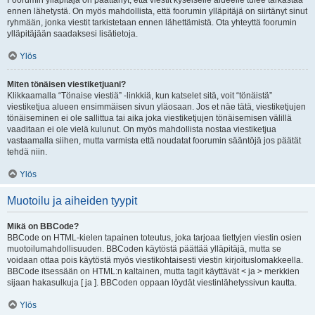
Foorumin ylläpitäjä on päättänyt, että viestit kyseiselle alueelle tulee tarkastaa
ennen lähetystä. On myös mahdollista, että foorumin ylläpitäjä on siirtänyt sinut
ryhmään, jonka viestit tarkistetaan ennen lähettämistä. Ota yhteyttä foorumin
ylläpitäjään saadaksesi lisätietoja.
Ylös
Miten tönäisen viestiketjuani?
Klikkaamalla “Tönaise viestiä” -linkkiä, kun katselet sitä, voit “tönäistä”
viestiketjua alueen ensimmäisen sivun yläosaan. Jos et näe tätä, viestiketjujen
tönäiseminen ei ole sallittua tai aika joka viestiketjujen tönäisemisen välillä
vaaditaan ei ole vielä kulunut. On myös mahdollista nostaa viestiketjua
vastaamalla siihen, mutta varmista että noudatat foorumin sääntöjä jos päätät
tehdä niin.
Ylös
Muotoilu ja aiheiden tyypit
Mikä on BBCode?
BBCode on HTML-kielen tapainen toteutus, joka tarjoaa tiettyjen viestin osien
muotoilumahdollisuuden. BBCoden käytöstä päättää ylläpitäjä, mutta se
voidaan ottaa pois käytöstä myös viestikohtaisesti viestin kirjoituslomakkeella.
BBCode itsessään on HTML:n kaltainen, mutta tagit käyttävät < ja > merkkien
sijaan hakasulkuja [ ja ]. BBCoden oppaan löydät viestinlähetyssivun kautta.
Ylös