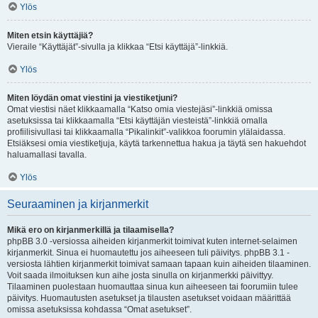
Ylös
Miten etsin käyttäjiä?
Vieraile “Käyttäjät”-sivulla ja klikkaa “Etsi käyttäjä”-linkkiä.
Ylös
Miten löydän omat viestini ja viestiketjuni?
Omat viestisi näet klikkaamalla “Katso omia viestejäsi”-linkkiä omissa
asetuksissa tai klikkaamalla “Etsi käyttäjän viesteistä”-linkkiä omalla
profiilisivullasi tai klikkaamalla “Pikalinkit”-valikkoa foorumin ylälaidassa.
Etsiäksesi omia viestiketjuja, käytä tarkennettua hakua ja täytä sen hakuehdot
haluamallasi tavalla.
Ylös
Seuraaminen ja kirjanmerkit
Mikä ero on kirjanmerkillä ja tilaamisella?
phpBB 3.0 -versiossa aiheiden kirjanmerkit toimivat kuten internet-selaimen
kirjanmerkit. Sinua ei huomautettu jos aiheeseen tuli päivitys. phpBB 3.1 -
versiosta lähtien kirjanmerkit toimivat samaan tapaan kuin aiheiden tilaaminen.
Voit saada ilmoituksen kun aihe josta sinulla on kirjanmerkki päivittyy.
Tilaaminen puolestaan huomauttaa sinua kun aiheeseen tai foorumiin tulee
päivitys. Huomautusten asetukset ja tilausten asetukset voidaan määrittää
omissa asetuksissa kohdassa “Omat asetukset”.