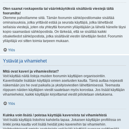
Olen saanut roskapostia tai väärinkäytöksiä sisältäviä viestejä tältä
foorumilta!
Olemme pahoillamme siitä. Tämän foorumin sähköpostilomake sisältää
ominaisuuksia, jotka yrittävät estää ja seurata käyttäjiä, jotka lähettävät
sellaisia viestejä, joten ota yhteyttä foorumin ylläpitäjään ja lähetä hänelle täysi
kopio saamastasi sähköpostista. On tärkeää, että se sisältää kaikki
otsaketiedot sähköpostista, jotka sisältävät viestin lähettäjän tiedot. Foorumin
ylläpitäjä voi sitten toimia tarpeen mukaan.
Ylös
Ystävät ja vihamiehet
Mitä ovat kaveri ja vihamieslistat?
Voit käyttää näitä listoja muiden foorumin käyttäjien organisointiin.
Kaverilistalle lisätään käyttäjiä omien asetusten kautta. Tämä auttaa nopeasti
näkemään jos he ovat paikalla ja yksityisviestien lähettämisessä. Teemasta
riippuen näiden käyttäjien viestit saatetaan myös korostaa. Jos lisäät käyttäjän
vihamieheksi, kaikki käyttäjän kirjoittamat viestit piilotetaan oletuksena.
Ylös
Kuinka voin lisätä / poistaa käyttäjiä kavereista tai vihamiehistä
Voit lisätä käyttäjiä listoihisi kahdella tapaa. Jokaisen käyttäjän profiilissa on
linkki jonka kautta voit lisätä heidät joko kavereihin tai vihamiehiin.