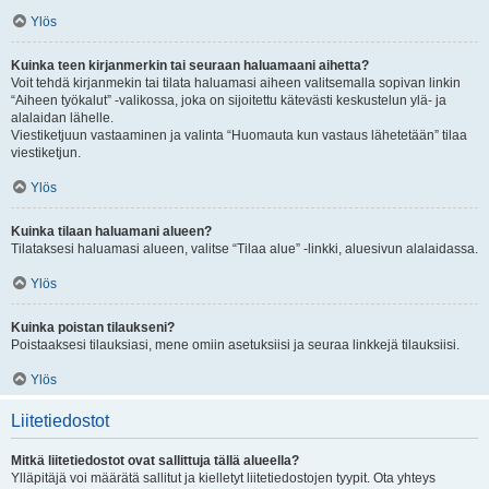
Ylös
Kuinka teen kirjanmerkin tai seuraan haluamaani aihetta?
Voit tehdä kirjanmekin tai tilata haluamasi aiheen valitsemalla sopivan linkin
“Aiheen työkalut” -valikossa, joka on sijoitettu kätevästi keskustelun ylä- ja
alalaidan lähelle.
Viestiketjuun vastaaminen ja valinta “Huomauta kun vastaus lähetetään” tilaa
viestiketjun.
Ylös
Kuinka tilaan haluamani alueen?
Tilataksesi haluamasi alueen, valitse “Tilaa alue” -linkki, aluesivun alalaidassa.
Ylös
Kuinka poistan tilaukseni?
Poistaaksesi tilauksiasi, mene omiin asetuksiisi ja seuraa linkkejä tilauksiisi.
Ylös
Liitetiedostot
Mitkä liitetiedostot ovat sallittuja tällä alueella?
Ylläpitäjä voi määrätä sallitut ja kielletyt liitetiedostojen tyypit. Ota yhteys