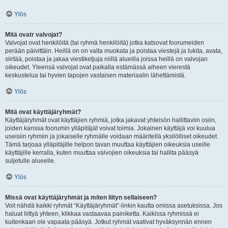
Ylös
Mitä ovatr valvojat?
Valvojat ovat henkilöitä (tai ryhmä henkilöitä) jotka katsovat foorumeiden
perään päivittäin. Heillä on on valta muokata ja poistaa viestejä ja lukita, avata,
siirtää, poistaa ja jakaa viestiketjuja niillä alueilla joissa heillä on valvojan
oikeudet. Yleensä valvojat ovat paikalla estämässä aiheen vierestä
keskustelua tai hyvien tapojen vastaisen materiaalin lähettämistä.
Ylös
Mitä ovat käyttäjäryhmät?
Käyttäjäryhmät ovat käyttäjien ryhmiä, jotka jakavat yhteisön hallittaviin osiin,
joiden kanssa foorumin ylläpitäjät voivat toimia. Jokainen käyttäjä voi kuulua
useisiin ryhmiin ja jokaiselle ryhmälle voidaan määritellä yksilölliset oikeudet.
Tämä tarjoaa ylläpitäjille helpon tavan muuttaa käyttäjien oikeuksia useille
käyttäjille kerralla, kuten muuttaa valvojien oikeuksia tai hallita pääsyä
suljetulle alueelle.
Ylös
Missä ovat käyttäjäryhmät ja miten liityn sellaiseen?
Voit nähdä kaikki ryhmät “Käyttäjäryhmät”-linkin kautta omissa asetuksissa. Jos
haluat liittyä yhteen, klikkaa vastaavaa painiketta. Kaikissa ryhmissä ei
kuitenkaan ole vapaata pääsyä. Jotkut ryhmät vaativat hyväksynnän ennen