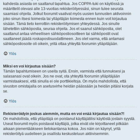
kahdesta asiasta on saattanut tapahtua. Jos COPPA-tuki on käytössä ja
määrittelit olevasi alle 13-vuotias rekisteröityessäsi, sinun tulee seurata
saamiasi ohjeita. Jotkut foorumit vaativat myös uusien tunnusten aktivoinnin
joko sinun itsesi toimesta tai ylläpitäjän toimesta ennen kuin voit kirjautua
sisään. Tämä tieto kerrottiin rekisteröitymisen yhteydessä. Jos sinulle
lähetettiin sähköpostia, seuraa ohjeita. Jos et saanut sähköpostia, olet
saattanut antaa virheellisen sähköpostiosoitteen tai sähköpostit ovat
saattaneet jäädä roskapostisuodattimeen. Jos olet varma, että antamasi
sähköpostiosoite oli oikein, yritä ottaa yhteyttä foorumin ylläpitäjään.
Ylös
Miksi en voi kirjautua sisään?
Tämän tapahtumiseen on useita syitä. Ensin, varmista että tunnuksesi ja
salasanasi ovat oikein. Jos ne ovat, ota yhteyttä foorumin ylläpitäjään
varmistaaksesi, että sinulla ei ole porttikieltoja. On myös mahdollista, että
sivuston omistajalla on asetusvirhe heidän päässään ja heidän pitäisi korjata
se.
Ylös
Rekisteröidyin joskus aiemmin, mutta en voi enää kirjautua sisään?!
On mahdollista, että ylläpitäjä on poistanut käyttäjätilisi käytöstä jostain syystä.
Useat foorumit myös poistavat käyttäjiä, jotka eivät ole kirjoittaneet pitkään
aikaan pienentääkseen tietokantansa kokoa. Jos näin on käynyt, yritä
rekisteröityä uudelleen ja osallistu keskusteluun aktiivisemmin.