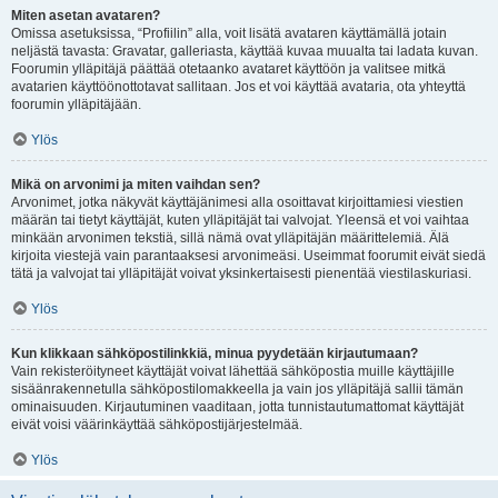
Miten asetan avataren?
Omissa asetuksissa, “Profiilin” alla, voit lisätä avataren käyttämällä jotain
neljästä tavasta: Gravatar, galleriasta, käyttää kuvaa muualta tai ladata kuvan.
Foorumin ylläpitäjä päättää otetaanko avataret käyttöön ja valitsee mitkä
avatarien käyttöönottotavat sallitaan. Jos et voi käyttää avataria, ota yhteyttä
foorumin ylläpitäjään.
Ylös
Mikä on arvonimi ja miten vaihdan sen?
Arvonimet, jotka näkyvät käyttäjänimesi alla osoittavat kirjoittamiesi viestien
määrän tai tietyt käyttäjät, kuten ylläpitäjät tai valvojat. Yleensä et voi vaihtaa
minkään arvonimen tekstiä, sillä nämä ovat ylläpitäjän määrittelemiä. Älä
kirjoita viestejä vain parantaaksesi arvonimeäsi. Useimmat foorumit eivät siedä
tätä ja valvojat tai ylläpitäjät voivat yksinkertaisesti pienentää viestilaskuriasi.
Ylös
Kun klikkaan sähköpostilinkkiä, minua pyydetään kirjautumaan?
Vain rekisteröityneet käyttäjät voivat lähettää sähköpostia muille käyttäjille
sisäänrakennetulla sähköpostilomakkeella ja vain jos ylläpitäjä sallii tämän
ominaisuuden. Kirjautuminen vaaditaan, jotta tunnistautumattomat käyttäjät
eivät voisi väärinkäyttää sähköpostijärjestelmää.
Ylös