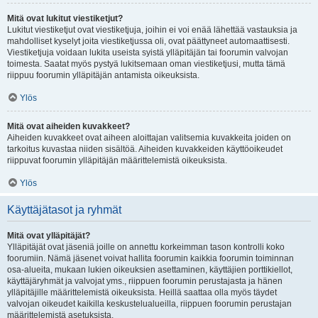
Mitä ovat lukitut viestiketjut?
Lukitut viestiketjut ovat viestiketjuja, joihin ei voi enää lähettää vastauksia ja
mahdolliset kyselyt joita viestiketjussa oli, ovat päättyneet automaattisesti.
Viestiketjuja voidaan lukita useista syistä ylläpitäjän tai foorumin valvojan
toimesta. Saatat myös pystyä lukitsemaan oman viestiketjusi, mutta tämä
riippuu foorumin ylläpitäjän antamista oikeuksista.
Ylös
Mitä ovat aiheiden kuvakkeet?
Aiheiden kuvakkeet ovat aiheen aloittajan valitsemia kuvakkeita joiden on
tarkoitus kuvastaa niiden sisältöä. Aiheiden kuvakkeiden käyttöoikeudet
riippuvat foorumin ylläpitäjän määrittelemistä oikeuksista.
Ylös
Käyttäjätasot ja ryhmät
Mitä ovat ylläpitäjät?
Ylläpitäjät ovat jäseniä joille on annettu korkeimman tason kontrolli koko
foorumiin. Nämä jäsenet voivat hallita foorumin kaikkia foorumin toiminnan
osa-alueita, mukaan lukien oikeuksien asettaminen, käyttäjien porttikiellot,
käyttäjäryhmät ja valvojat yms., riippuen foorumin perustajasta ja hänen
ylläpitäjille määrittelemistä oikeuksista. Heillä saattaa olla myös täydet
valvojan oikeudet kaikilla keskustelualueilla, riippuen foorumin perustajan
määrittelemistä asetuksista.