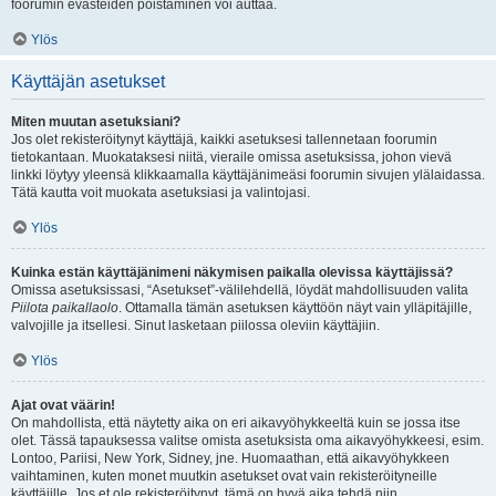
foorumin evästeiden poistaminen voi auttaa.
Ylös
Käyttäjän asetukset
Miten muutan asetuksiani?
Jos olet rekisteröitynyt käyttäjä, kaikki asetuksesi tallennetaan foorumin
tietokantaan. Muokataksesi niitä, vieraile omissa asetuksissa, johon vievä
linkki löytyy yleensä klikkaamalla käyttäjänimeäsi foorumin sivujen ylälaidassa.
Tätä kautta voit muokata asetuksiasi ja valintojasi.
Ylös
Kuinka estän käyttäjänimeni näkymisen paikalla olevissa käyttäjissä?
Omissa asetuksissasi, “Asetukset”-välilehdellä, löydät mahdollisuuden valita
Piilota paikallaolo
. Ottamalla tämän asetuksen käyttöön näyt vain ylläpitäjille,
valvojille ja itsellesi. Sinut lasketaan piilossa oleviin käyttäjiin.
Ylös
Ajat ovat väärin!
On mahdollista, että näytetty aika on eri aikavyöhykkeeltä kuin se jossa itse
olet. Tässä tapauksessa valitse omista asetuksista oma aikavyöhykkeesi, esim.
Lontoo, Pariisi, New York, Sidney, jne. Huomaathan, että aikavyöhykkeen
vaihtaminen, kuten monet muutkin asetukset ovat vain rekisteröityneille
käyttäjille. Jos et ole rekisteröitynyt, tämä on hyvä aika tehdä niin.