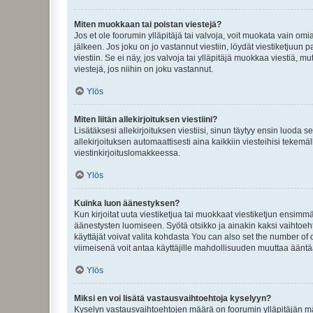
Miten muokkaan tai poistan viestejä?
Jos et ole foorumin ylläpitäjä tai valvoja, voit muokata vain om
jälkeen. Jos joku on jo vastannut viestiin, löydät viestiketjuu
viestiin. Se ei näy, jos valvoja tai ylläpitäjä muokkaa viestiä,
viestejä, jos niihin on joku vastannut.
Ylös
Miten liitän allekirjoituksen viestiini?
Lisätäksesi allekirjoituksen viestiisi, sinun täytyy ensin luoda s
allekirjoituksen automaattisesti aina kaikkiin viesteihisi tekemäl
viestinkirjoituslomakkeessa.
Ylös
Kuinka luon äänestyksen?
Kun kirjoitat uuta viestiketjua tai muokkaat viestiketjun ensimmäi
äänestysten luomiseen. Syötä otsikko ja ainakin kaksi vaihtoehto
käyttäjät voivat valita kohdasta You can also set the number of
viimeisenä voit antaa käyttäjille mahdollisuuden muuttaa ääntä
Ylös
Miksi en voi lisätä vastausvaihtoehtoja kyselyyn?
Kyselyn vastausvaihtoehtojen määrä on foorumin ylläpitäjän määr