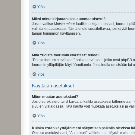
Ylös
Miksi minut kirjataan ulos automaattisesti?
Jos et valitse
Muista minut
-laatikkoa kirjautuessasi, foorumi pi
valinta kirjautuessasi. Tämä ei ole suositeltavaa, jos käytät foo
tämän toiminnon käyttämisen.
Ylös
Mitä “Poista foorumin evästeet” tekee?
“Poista foorumin evästeet” poistaa evästeet, jotka ovat phpBB:n 
foorumin ylläpitäjän käyttöönottamia. Jos sinulla on sisään ta
Ylös
Käyttäjän asetukset
Miten muutan asetuksiani?
Jos olet rekisteröitynyt käyttäjä, kaikki asetuksesi tallennetaa
sivujen ylälaidassa. Tätä kautta voit muokata asetuksiasi ja vali
Ylös
Kuinka estän käyttäjänimeni näkymisen paikalla olevissa kä
Omissa asetuksissasi, “Asetukset”-välilehdellä, löydät mahdoll