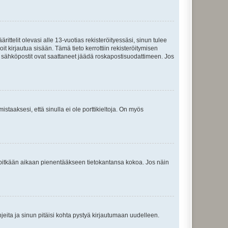
ttelit olevasi alle 13-vuotias rekisteröityessäsi, sinun tulee
it kirjautua sisään. Tämä tieto kerrottiin rekisteröitymisen
ai sähköpostit ovat saattaneet jäädä roskapostisuodattimeen. Jos
staaksesi, että sinulla ei ole porttikieltoja. On myös
neet pitkään aikaan pienentääkseen tietokantansa kokoa. Jos näin
jeita ja sinun pitäisi kohta pystyä kirjautumaan uudelleen.