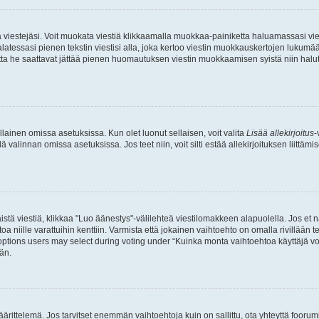
ia viestejäsi. Voit muokata viestiä klikkaamalla muokkaa-painiketta haluamassasi vies
n palatessasi pienen tekstin viestisi alla, joka kertoo viestin muokkauskertojen luk
 mutta he saattavat jättää pienen huomautuksen viestin muokkaamisen syistä niin halu
ellainen omissa asetuksissa. Kun olet luonut sellaisen, voit valita
Lisää allekirjoitus
-
lä valinnan omissa asetuksissa. Jos teet niin, voit silti estää allekirjoituksen liittäm
stä viestiä, klikkaa "Luo äänestys"-välilehteä viestilomakkeen alapuolella. Jos et näe
a niille varattuihin kenttiin. Varmista että jokainen vaihtoehto on omalla rivillään
 options users may select during voting under “Kuinka monta vaihtoehtoa käyttäjä voi
än.
ittelemä. Jos tarvitset enemmän vaihtoehtoja kuin on sallittu, ota yhteyttä foorumi