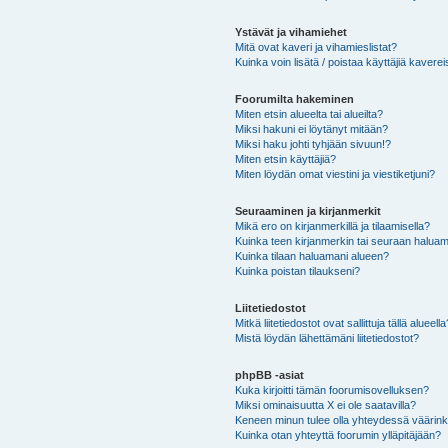
Ystävät ja vihamiehet
Mitä ovat kaveri ja vihamieslistat?
Kuinka voin lisätä / poistaa käyttäjiä kaverei
Foorumilta hakeminen
Miten etsin alueelta tai alueilta?
Miksi hakuni ei löytänyt mitään?
Miksi haku johti tyhjään sivuun!?
Miten etsin käyttäjiä?
Miten löydän omat viestini ja viestiketjuni?
Seuraaminen ja kirjanmerkit
Mikä ero on kirjanmerkillä ja tilaamisella?
Kuinka teen kirjanmerkin tai seuraan haluam
Kuinka tilaan haluamani alueen?
Kuinka poistan tilaukseni?
Liitetiedostot
Mitkä liitetiedostot ovat sallittuja tällä alueell
Mistä löydän lähettämäni liitetiedostot?
phpBB -asiat
Kuka kirjoitti tämän foorumisovelluksen?
Miksi ominaisuutta X ei ole saatavilla?
Keneen minun tulee olla yhteydessä väärinkäy
Kuinka otan yhteyttä foorumin ylläpitäjään?