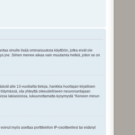
 antaa sinulle lisää ominaisuuksia käyttöön, jotka eivät ole
enyys jne. Siihen menee aikaa vain muutamia hetkiä, joten se on
vät alle 13-vuotiailta tietoja, hankkia huoltajan kirjallisen
teröitymässä, ota yhteyttä oikeudelliseen neuvonantajaan
isissa lakiasioissa, lukuunottamatta kysymystä “Keneen minun
oinut myös asettaa porttikiellon IP-osoitteellesi tai estänyt