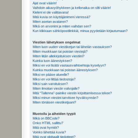
Ajat ovat väärin!
Vaihdoin aikavyöhykkeen ja kellonaika on silti väärin!
Kieleni ei ole valittavana!
Mitä kuvia on käyttäjänimeni vieressä?
Miten asetan avataren?
Mikä on arvonimi ja miten vaihdan sen?
Kun klikkaan sähköpostilinkkiä, minua pyydetään kirjautumaan?
Viestien lähetyksen ongelmat
Miten luon uuden viestiketjun tai lähetän vastauksen?
Miten muokkaan tai poistan viestejä?
Miten liitän allekirjoituksen viestiini?
Kuinka luon äänestyksen?
Miksi en voi lisätä vastausvaihtoehtoja kyselyyn?
Kuinka muokkaan tai poistan äänestyksen?
Miksi en pääse alueelle?
Miksi en voi liittää tiedostoja?
Miksi sain varoituksen?
Miten ilmoitan viestin valvojalle?
Mitä “Tallenna”-painike viestin kirjoittamisessa tekee?
Miksi minun viestini tarvitsee hyväksynnän?
Miten tönäisen viestiketjuani?
Muotoilu ja aiheiden tyypit
Mikä on BBCode?
Onko HTML sallittu?
Mitä ovat hymiöt?
Voinko lähettää kuvia?
Mitä ovat globaalit tiedotteet?