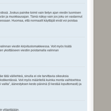
tissä. Joskus painike toimii vain tietyn ajan viestin luomisen
umäärän ja muokkausajan. Tämä näkyy vain jos joku on vastannut
tessaan. Huomaa, että normaalit käyttäjät eivät voi poistaa
valinnan viestin kirjoituslomakkeessa. Voit myös lisätä
isen yksittäiseen viestiin poistamalla valinnan
 tätä välilehteä, sinulla ei ole tarvittavia oikeuksia
 tekstikentässä. Voit myös määritellä kuinka monta vaihtoehtoa
 valita”, äänestyksen kesto päivinä (0 kestää loputtomasti) ja
n ylläpitäjään.