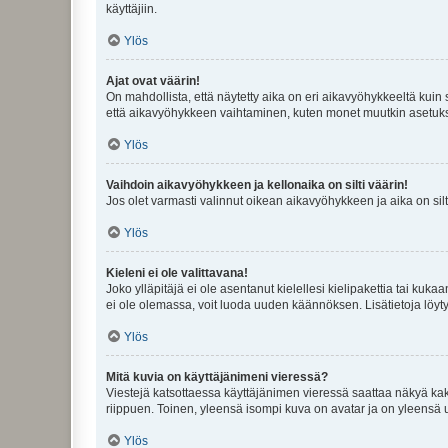
käyttäjiin.
Ylös
Ajat ovat väärin!
On mahdollista, että näytetty aika on eri aikavyöhykkeeltä kuin
että aikavyöhykkeen vaihtaminen, kuten monet muutkin asetukset o
Ylös
Vaihdoin aikavyöhykkeen ja kellonaika on silti väärin!
Jos olet varmasti valinnut oikean aikavyöhykkeen ja aika on silt
Ylös
Kieleni ei ole valittavana!
Joko ylläpitäjä ei ole asentanut kielellesi kielipakettia tai kuka
ei ole olemassa, voit luoda uuden käännöksen. Lisätietoja löyt
Ylös
Mitä kuvia on käyttäjänimeni vieressä?
Viestejä katsottaessa käyttäjänimen vieressä saattaa näkyä kaksi
riippuen. Toinen, yleensä isompi kuva on avatar ja on yleensä un
Ylös