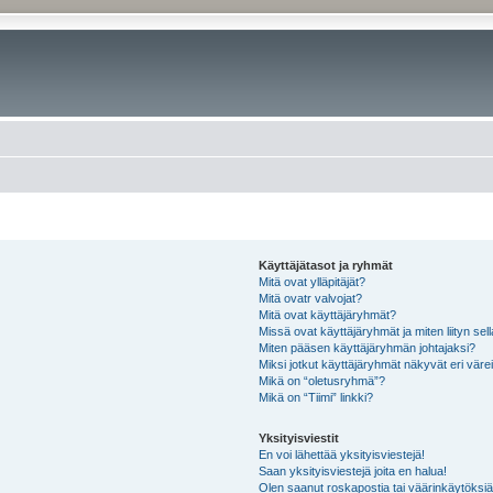
Käyttäjätasot ja ryhmät
Mitä ovat ylläpitäjät?
Mitä ovatr valvojat?
Mitä ovat käyttäjäryhmät?
Missä ovat käyttäjäryhmät ja miten liityn sel
Miten pääsen käyttäjäryhmän johtajaksi?
Miksi jotkut käyttäjäryhmät näkyvät eri värei
Mikä on “oletusryhmä”?
Mikä on “Tiimi” linkki?
Yksityisviestit
En voi lähettää yksityisviestejä!
Saan yksityisviestejä joita en halua!
Olen saanut roskapostia tai väärinkäytöksiä s