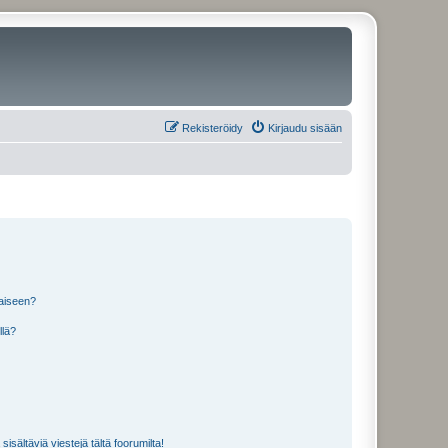
Rekisteröidy
Kirjaudu sisään
laiseen?
llä?
isältäviä viestejä tältä foorumilta!