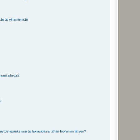
sta tai vihamiehistä
aani aihetta?
a?
töstapauksissa tai lakiasioissa tähän foorumiin liittyen?