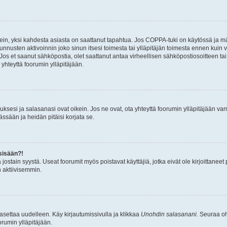
ein, yksi kahdesta asiasta on saattanut tapahtua. Jos COPPA-tuki on käytössä ja määri
nnusten aktivoinnin joko sinun itsesi toimesta tai ylläpitäjän toimesta ennen kuin vo
. Jos et saanut sähköpostia, olet saattanut antaa virheellisen sähköpostiosoitteen t
 yhteyttä foorumin ylläpitäjään.
sesi ja salasanasi ovat oikein. Jos ne ovat, ota yhteyttä foorumin ylläpitäjään varmi
ssään ja heidän pitäisi korjata se.
sisään?!
stä jostain syystä. Useat foorumit myös poistavat käyttäjiä, jotka eivät ole kirjoitta
n aktiivisemmin.
asettaa uudelleen. Käy kirjautumissivulla ja klikkaa
Unohdin salasanani
. Seuraa oh
rumin ylläpitäjään.