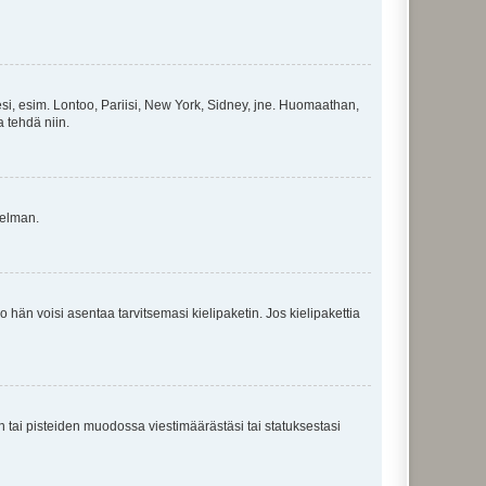
esi, esim. Lontoo, Pariisi, New York, Sidney, jne. Huomaathan,
a tehdä niin.
gelman.
ko hän voisi asentaa tarvitsemasi kielipaketin. Jos kielipakettia
en tai pisteiden muodossa viestimäärästäsi tai statuksestasi