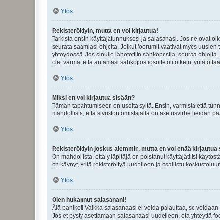
Ylös
Rekisteröidyin, mutta en voi kirjautua!
Tarkista ensin käyttäjätunnuksesi ja salasanasi. Jos ne ovat oik
seurata saamiasi ohjeita. Jotkut foorumit vaativat myös uusien tu
yhteydessä. Jos sinulle lähetettiin sähköpostia, seuraa ohjeita
olet varma, että antamasi sähköpostiosoite oli oikein, yritä ottaa
Ylös
Miksi en voi kirjautua sisään?
Tämän tapahtumiseen on useita syitä. Ensin, varmista että tunnuk
mahdollista, että sivuston omistajalla on asetusvirhe heidän pää
Ylös
Rekisteröidyin joskus aiemmin, mutta en voi enää kirjautua 
On mahdollista, että ylläpitäjä on poistanut käyttäjätilisi käytö
on käynyt, yritä rekisteröityä uudelleen ja osallistu keskusteluu
Ylös
Olen hukannut salasanani!
Älä panikoi! Vaikka salasanaasi ei voida palauttaa, se voidaan 
Jos et pysty asettamaan salasanaasi uudelleen, ota yhteyttä foo