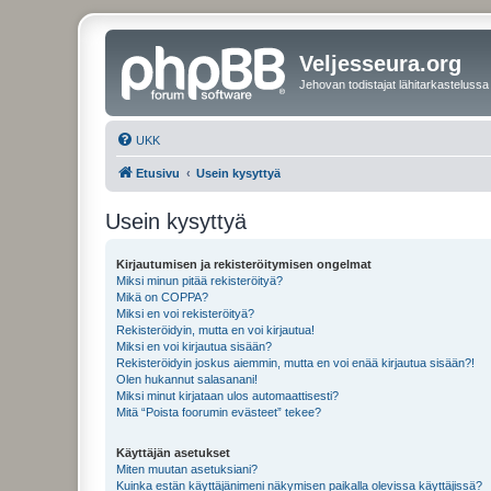
Veljesseura.org
Jehovan todistajat lähitarkastelussa
UKK
Etusivu
Usein kysyttyä
Usein kysyttyä
Kirjautumisen ja rekisteröitymisen ongelmat
Miksi minun pitää rekisteröityä?
Mikä on COPPA?
Miksi en voi rekisteröityä?
Rekisteröidyin, mutta en voi kirjautua!
Miksi en voi kirjautua sisään?
Rekisteröidyin joskus aiemmin, mutta en voi enää kirjautua sisään?!
Olen hukannut salasanani!
Miksi minut kirjataan ulos automaattisesti?
Mitä “Poista foorumin evästeet” tekee?
Käyttäjän asetukset
Miten muutan asetuksiani?
Kuinka estän käyttäjänimeni näkymisen paikalla olevissa käyttäjissä?