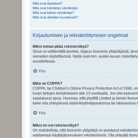
Mitä ovat tiedotteet?
Mitä ovat kiinnitetyt viestiketjut
Mitä ovat lukitut viestiketjut?
Mitä ovat aiheiden kuvakkeet?
Kirjautumisen ja rekisteröitymisen ongelmat
Miksi minun pitää rekisteröityä?
Sinun ei välttämättä tarvitse, riippuu foorumin ylläpitäjästä, tar
vieraiden käytettävissä. Näitä ovat mm. avatar-kuvan määrittely,
suositeltavaa.
Ylös
Mikä on COPPA?
COPPA, tai Children’s Online Privacy Protection Act of 1998, on y
luvan tietojen keräämiseen alle 13-vuotiaalta. Jos olet epävarm
saadaksesi apua. Huomaa, että phpBB Limited ja tämän foorumin
tulee olla yhteydessä väärinkäytöstapauksissa tai lakiasioissa t
Ylös
Miksi en voi rekisteröityä?
On mahdollista, että foorumin ylläpitäjä on poistanut rekisteröin
valitsemasi käyttäjätunnuksen rekisteröinnin. Ota yhteyttä foor