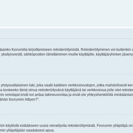
vitaanko foorumilla kirjoittamiseen rekisteröitymistä. Rekisteröityminen voi kuitenkin
 yksityisviestit, sähköpostien lähettäminen muille käyttäjille, käyttäjäryhmien jäs
hdysvaltalainen laki, joka vaatii kaikkien verkkosivustojen, jotka mahdollisesti kerää
a koskeeko tämä sinua rekisteröityvänä käyttäjänä tai verkkosivua jolle olet rekis
 omistajat eivät voi antaa lakineuvontaa ja eivät ole yhteyshenkilöitä minkäänla
ähän foorumiin liittyen?”.
nin käytöstä estääkseen uusia vierailijoita rekisteröitymästä. Foorumin ylläpitäjä on v
umin ylläpitäjään saadaksesi apua.