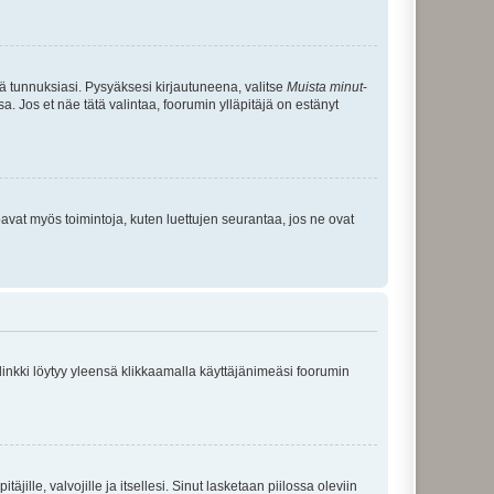
tä tunnuksiasi. Pysyäksesi kirjautuneena, valitse
Muista minut
-
sa. Jos et näe tätä valintaa, foorumin ylläpitäjä on estänyt
oavat myös toimintoja, kuten luettujen seurantaa, jos ne ovat
 linkki löytyy yleensä klikkaamalla käyttäjänimeäsi foorumin
äjille, valvojille ja itsellesi. Sinut lasketaan piilossa oleviin