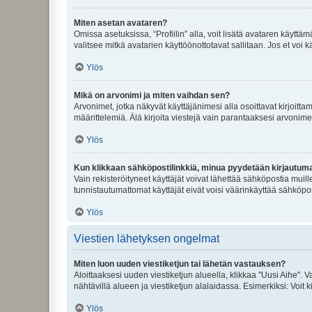
Miten asetan avataren?
Omissa asetuksissa, “Profiilin” alla, voit lisätä avataren käyttä
valitsee mitkä avatarien käyttöönottotavat sallitaan. Jos et voi k
Ylös
Mikä on arvonimi ja miten vaihdan sen?
Arvonimet, jotka näkyvät käyttäjänimesi alla osoittavat kirjoittam
määrittelemiä. Älä kirjoita viestejä vain parantaaksesi arvonimeäs
Ylös
Kun klikkaan sähköpostilinkkiä, minua pyydetään kirjautum
Vain rekisteröityneet käyttäjät voivat lähettää sähköpostia muil
tunnistautumattomat käyttäjät eivät voisi väärinkäyttää sähköpo
Ylös
Viestien lähetyksen ongelmat
Miten luon uuden viestiketjun tai lähetän vastauksen?
Aloittaaksesi uuden viestiketjun alueella, klikkaa "Uusi Aihe". Va
nähtävillä alueen ja viestiketjun alalaidassa. Esimerkiksi: Voit kir
Ylös