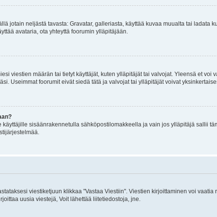
mällä jotain neljästä tavasta: Gravatar, galleriasta, käyttää kuvaa muualta tai ladata
äyttää avataria, ota yhteyttä foorumin ylläpitäjään.
iesi viestien määrän tai tietyt käyttäjät, kuten ylläpitäjät tai valvojat. Yleensä et vo
i. Useimmat foorumit eivät siedä tätä ja valvojat tai ylläpitäjät voivat yksinkertaise
aan?
le käyttäjille sisäänrakennetulla sähköpostilomakkeella ja vain jos ylläpitäjä sallii
stijärjestelmää.
stataksesi viestiketjuun klikkaa "Vastaa Viestiin". Viestien kirjoittaminen voi vaatia
joittaa uusia viestejä, Voit lähettää liitetiedostoja, jne.