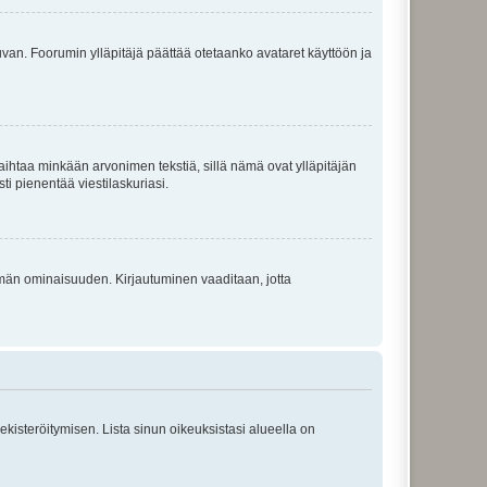
 kuvan. Foorumin ylläpitäjä päättää otetaanko avataret käyttöön ja
i vaihtaa minkään arvonimen tekstiä, sillä nämä ovat ylläpitäjän
sti pienentää viestilaskuriasi.
 tämän ominaisuuden. Kirjautuminen vaaditaan, jotta
 rekisteröitymisen. Lista sinun oikeuksistasi alueella on