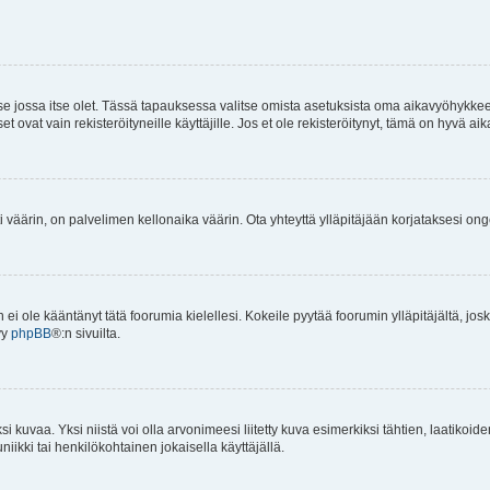
 se jossa itse olet. Tässä tapauksessa valitse omista asetuksista oma aikavyöhykke
vat vain rekisteröityneille käyttäjille. Jos et ole rekisteröitynyt, tämä on hyvä aik
i väärin, on palvelimen kellonaika väärin. Ota yhteyttä ylläpitäjään korjataksesi on
an ei ole kääntänyt tätä foorumia kielellesi. Kokeile pyytää foorumin ylläpitäjältä, jos
yy
phpBB
®:n sivuilta.
 kuvaa. Yksi niistä voi olla arvonimeesi liitetty kuva esimerkiksi tähtien, laatikoid
iikki tai henkilökohtainen jokaisella käyttäjällä.