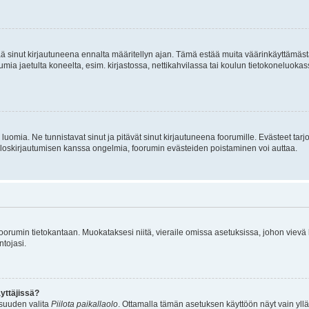
tää sinut kirjautuneena ennalta määritellyn ajan. Tämä estää muita väärinkäyttämäs
rumia jaetulta koneelta, esim. kirjastossa, nettikahvilassa tai koulun tietokoneluokas
luomia. Ne tunnistavat sinut ja pitävät sinut kirjautuneena foorumille. Evästeet tarj
i uloskirjautumisen kanssa ongelmia, foorumin evästeiden poistaminen voi auttaa.
n foorumin tietokantaan. Muokataksesi niitä, vieraile omissa asetuksissa, johon vievä
ntojasi.
yttäjissä?
isuuden valita
Piilota paikallaolo
. Ottamalla tämän asetuksen käyttöön näyt vain ylläpit