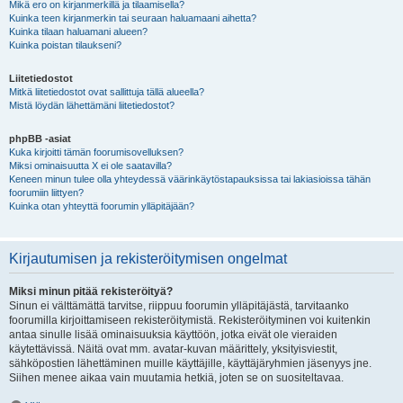
Mikä ero on kirjanmerkillä ja tilaamisella?
Kuinka teen kirjanmerkin tai seuraan haluamaani aihetta?
Kuinka tilaan haluamani alueen?
Kuinka poistan tilaukseni?
Liitetiedostot
Mitkä liitetiedostot ovat sallittuja tällä alueella?
Mistä löydän lähettämäni liitetiedostot?
phpBB -asiat
Kuka kirjoitti tämän foorumisovelluksen?
Miksi ominaisuutta X ei ole saatavilla?
Keneen minun tulee olla yhteydessä väärinkäytöstapauksissa tai lakiasioissa tähän
foorumiin liittyen?
Kuinka otan yhteyttä foorumin ylläpitäjään?
Kirjautumisen ja rekisteröitymisen ongelmat
Miksi minun pitää rekisteröityä?
Sinun ei välttämättä tarvitse, riippuu foorumin ylläpitäjästä, tarvitaanko
foorumilla kirjoittamiseen rekisteröitymistä. Rekisteröityminen voi kuitenkin
antaa sinulle lisää ominaisuuksia käyttöön, jotka eivät ole vieraiden
käytettävissä. Näitä ovat mm. avatar-kuvan määrittely, yksityisviestit,
sähköpostien lähettäminen muille käyttäjille, käyttäjäryhmien jäsenyys jne.
Siihen menee aikaa vain muutamia hetkiä, joten se on suositeltavaa.