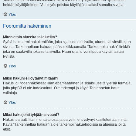
Vaihtoehtoisesti omista asetuksista voit lisätä käyttäjiä suoraan syöttämällä
heidän käyttäjänimen. Voit myös poistaa käyttäjiä listaltasi samalta sivulta.
Ylös
Foorumilta hakeminen
Miten etsin alueelta tai alueilta?
Syötä hakutermi hakukenttään, joka sijaitsee etusivulla, alueen tai viestiketjun
sivulla. Tarkennettuun hakuun pääset klikkaamalla “Tarkennettu haku”-linkkiä
joka on saatavilla jokaisella sivulla. Haun sijainti voi riippua käyttämästäsi
tyylistä.
Ylös
Miksi hakuni ei löytänyt mitään?
Hakusi oli todennäköisesti liian epämääräinen ja sisälsi useita yleisiä termejä,
joita phpBB ei ole indeksoinut. Ole tarkempi ja käytä Tarkennetun haun
valintoja.
Ylös
Miksi haku johti tyhjään sivuun!?
Hakusi palautti liian monta tulosta ja palvelin ei pystynyt käsittelemään niitä.
Käytä “Tarkennettua hakua” ja ole tarkempi hakuehdoissa ja alueissa joilta
etsit.