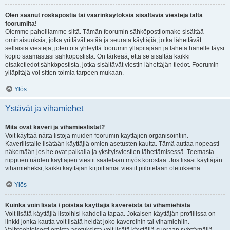
Olen saanut roskapostia tai väärinkäytöksiä sisältäviä viestejä tältä
foorumilta!
Olemme pahoillamme siitä. Tämän foorumin sähköpostilomake sisältää
ominaisuuksia, jotka yrittävät estää ja seurata käyttäjiä, jotka lähettävät
sellaisia viestejä, joten ota yhteyttä foorumin ylläpitäjään ja lähetä hänelle täysi
kopio saamastasi sähköpostista. On tärkeää, että se sisältää kaikki
otsaketiedot sähköpostista, jotka sisältävät viestin lähettäjän tiedot. Foorumin
ylläpitäjä voi sitten toimia tarpeen mukaan.
Ylös
Ystävät ja vihamiehet
Mitä ovat kaveri ja vihamieslistat?
Voit käyttää näitä listoja muiden foorumin käyttäjien organisointiin.
Kaverilistalle lisätään käyttäjiä omien asetusten kautta. Tämä auttaa nopeasti
näkemään jos he ovat paikalla ja yksityisviestien lähettämisessä. Teemasta
riippuen näiden käyttäjien viestit saatetaan myös korostaa. Jos lisäät käyttäjän
vihamieheksi, kaikki käyttäjän kirjoittamat viestit piilotetaan oletuksena.
Ylös
Kuinka voin lisätä / poistaa käyttäjiä kavereista tai vihamiehistä
Voit lisätä käyttäjiä listoihisi kahdella tapaa. Jokaisen käyttäjän profiilissa on
linkki jonka kautta voit lisätä heidät joko kavereihin tai vihamiehiin.