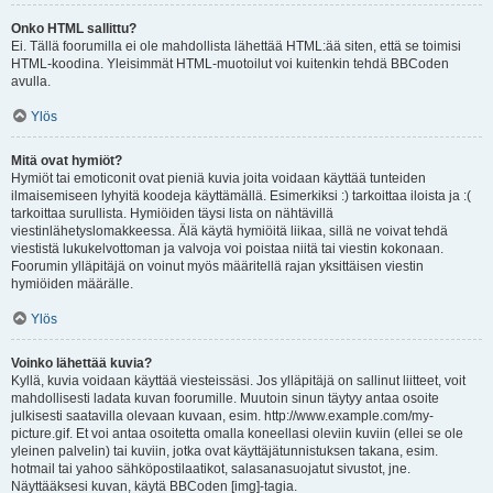
Onko HTML sallittu?
Ei. Tällä foorumilla ei ole mahdollista lähettää HTML:ää siten, että se toimisi
HTML-koodina. Yleisimmät HTML-muotoilut voi kuitenkin tehdä BBCoden
avulla.
Ylös
Mitä ovat hymiöt?
Hymiöt tai emoticonit ovat pieniä kuvia joita voidaan käyttää tunteiden
ilmaisemiseen lyhyitä koodeja käyttämällä. Esimerkiksi :) tarkoittaa iloista ja :(
tarkoittaa surullista. Hymiöiden täysi lista on nähtävillä
viestinlähetyslomakkeessa. Älä käytä hymiöitä liikaa, sillä ne voivat tehdä
viestistä lukukelvottoman ja valvoja voi poistaa niitä tai viestin kokonaan.
Foorumin ylläpitäjä on voinut myös määritellä rajan yksittäisen viestin
hymiöiden määrälle.
Ylös
Voinko lähettää kuvia?
Kyllä, kuvia voidaan käyttää viesteissäsi. Jos ylläpitäjä on sallinut liitteet, voit
mahdollisesti ladata kuvan foorumille. Muutoin sinun täytyy antaa osoite
julkisesti saatavilla olevaan kuvaan, esim. http://www.example.com/my-
picture.gif. Et voi antaa osoitetta omalla koneellasi oleviin kuviin (ellei se ole
yleinen palvelin) tai kuviin, jotka ovat käyttäjätunnistuksen takana, esim.
hotmail tai yahoo sähköpostilaatikot, salasanasuojatut sivustot, jne.
Näyttääksesi kuvan, käytä BBCoden [img]-tagia.