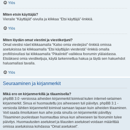
Ylös
Miten etsin käyttäjiä?
Vieraile “Käyttäjät”-sivulla ja klikkaa “Etsi käyttäjä”-linkkiä.
Ylös
Miten löydän omat viestini ja viestiketjuni?
Omat viestisi näet klikkaamalla “Katso omia viestejäsi”-linkkiä omissa
asetuksissa tai klikkaamalla “Etsi käyttäjän viesteistä”-linkkiä omalla
profiilisivullasi tai klikkaamalla “Pikalinkit”-valikkoa foorumin ylälaidassa.
Etsiäksesi omia viestiketjuja, käytä tarkennettua hakua ja täytä sen hakuehdot
haluamallasi tavalla.
Ylös
Seuraaminen ja kirjanmerkit
Mikä ero on kirjanmerkillä ja tilaamisella?
phpBB 3.0 -versiossa aiheiden kirjanmerkit toimivat kuten internet-selaimen
kirjanmerkit. Sinua ei huomautettu jos aiheeseen tuli päivitys. phpBB 3.1 -
versiosta lähtien kirjanmerkit toimivat samaan tapaan kuin aiheiden tilaaminen.
Voit saada ilmoituksen kun aihe josta sinulla on kirjanmerkki päivittyy.
Tilaaminen puolestaan huomauttaa sinua kun aiheeseen tai foorumiin tulee
päivitys. Huomautusten asetukset ja tilausten asetukset voidaan määrittää
omissa asetuksissa kohdassa “Omat asetukset”.