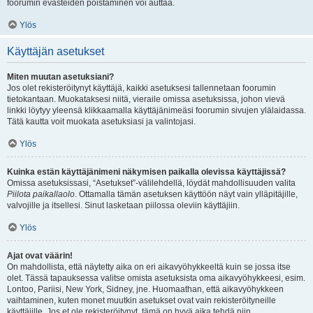
foorumin evästeiden poistaminen voi auttaa.
Ylös
Käyttäjän asetukset
Miten muutan asetuksiani?
Jos olet rekisteröitynyt käyttäjä, kaikki asetuksesi tallennetaan foorumin
tietokantaan. Muokataksesi niitä, vieraile omissa asetuksissa, johon vievä
linkki löytyy yleensä klikkaamalla käyttäjänimeäsi foorumin sivujen ylälaidassa.
Tätä kautta voit muokata asetuksiasi ja valintojasi.
Ylös
Kuinka estän käyttäjänimeni näkymisen paikalla olevissa käyttäjissä?
Omissa asetuksissasi, “Asetukset”-välilehdellä, löydät mahdollisuuden valita
Piilota paikallaolo
. Ottamalla tämän asetuksen käyttöön näyt vain ylläpitäjille,
valvojille ja itsellesi. Sinut lasketaan piilossa oleviin käyttäjiin.
Ylös
Ajat ovat väärin!
On mahdollista, että näytetty aika on eri aikavyöhykkeeltä kuin se jossa itse
olet. Tässä tapauksessa valitse omista asetuksista oma aikavyöhykkeesi, esim.
Lontoo, Pariisi, New York, Sidney, jne. Huomaathan, että aikavyöhykkeen
vaihtaminen, kuten monet muutkin asetukset ovat vain rekisteröityneille
käyttäjille. Jos et ole rekisteröitynyt, tämä on hyvä aika tehdä niin.