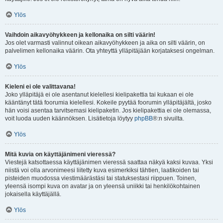
Ylös
Vaihdoin aikavyöhykkeen ja kellonaika on silti väärin!
Jos olet varmasti valinnut oikean aikavyöhykkeen ja aika on silti väärin, on
palvelimen kellonaika väärin. Ota yhteyttä ylläpitäjään korjataksesi ongelman.
Ylös
Kieleni ei ole valittavana!
Joko ylläpitäjä ei ole asentanut kielellesi kielipakettia tai kukaan ei ole
kääntänyt tätä foorumia kielellesi. Kokeile pyytää foorumin ylläpitäjältä, josko
hän voisi asentaa tarvitsemasi kielipaketin. Jos kielipakettia ei ole olemassa,
voit luoda uuden käännöksen. Lisätietoja löytyy
phpBB
®:n sivuilta.
Ylös
Mitä kuvia on käyttäjänimeni vieressä?
Viestejä katsottaessa käyttäjänimen vieressä saattaa näkyä kaksi kuvaa. Yksi
niistä voi olla arvonimeesi liitetty kuva esimerkiksi tähtien, laatikoiden tai
pisteiden muodossa viestimäärästäsi tai statuksestasi riippuen. Toinen,
yleensä isompi kuva on avatar ja on yleensä uniikki tai henkilökohtainen
jokaisella käyttäjällä.
Ylös