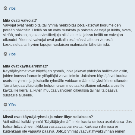
Ylös
Mitä ovatr valvojat?
Valvojat ovat henkilöitä (tai ryhmä henkilöitä) jotka katsovat foorumeiden
perään päivittäin. Heillä on on valta muokata ja poistaa viestejä ja lukita, avata,
siirtää, poistaa ja jakaa viestiketjuja niillä alueilla joissa heillä on valvojan
oikeudet. Yleensä valvojat ovat paikalla estämässä aiheen vierestä
keskustelua tai hyvien tapojen vastaisen materiaalin lähettämistä.
Ylös
Mitä ovat käyttäjäryhmät?
Käyttäjäryhmät ovat käyttäjien ryhmiä, jotka jakavat yhteisön hallittaviin osiin,
joiden kanssa foorumin ylläpitäjät voivat toimia. Jokainen käyttäjä voi kuulua
useisiin ryhmiin ja jokaiselle ryhmälle voidaan määritellä yksilölliset oikeudet.
Tämä tarjoaa ylläpitäjille helpon tavan muuttaa käyttäjien oikeuksia useille
käyttäjille kerralla, kuten muuttaa valvojien oikeuksia tai hallita pääsyä
suljetulle alueelle.
Ylös
Missä ovat käyttäjäryhmät ja miten liityn sellaiseen?
Voit nähdä kaikki ryhmät “Käyttäjäryhmät”-linkin kautta omissa asetuksissa. Jos
haluat liittyä yhteen, klikkaa vastaavaa painiketta. Kaikissa ryhmissä ei
kuitenkaan ole vapaata pääsyä. Jotkut ryhmät vaativat hyväksynnän ennen