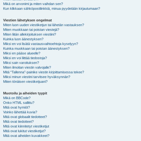
Mikä on arvonimi ja miten vaihdan sen?
Kun klikkaan sähköpostilinkkiä, minua pyydetään kirjautumaan?
Viestien lähetyksen ongelmat
Miten luon uuden viestiketjun tai lähetän vastauksen?
Miten muokkaan tai poistan viestejä?
Miten liitän allekirjoituksen viestiini?
Kuinka luon äänestyksen?
Miksi en voi lisätä vastausvaihtoehtoja kyselyyn?
Kuinka muokkaan tai poistan äänestyksen?
Miksi en pääse alueelle?
Miksi en voi liittää tiedostoja?
Miksi sain varoituksen?
Miten ilmoitan viestin valvojalle?
Mitä “Tallenna”-painike viestin kirjoittamisessa tekee?
Miksi minun viestini tarvitsee hyväksynnän?
Miten tönäisen viestiketjuani?
Muotoilu ja aiheiden tyypit
Mikä on BBCode?
Onko HTML sallittu?
Mitä ovat hymiöt?
Voinko lähettää kuvia?
Mitä ovat globaalit tiedotteet?
Mitä ovat tiedotteet?
Mitä ovat kiinnitetyt viestiketjut
Mitä ovat lukitut viestiketjut?
Mitä ovat aiheiden kuvakkeet?