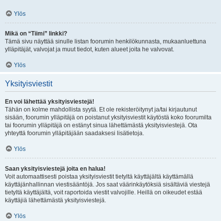
Ylös
Mikä on “Tiimi” linkki?
Tämä sivu näyttää sinulle listan foorumin henkilökunnasta, mukaanluettuna
ylläpitäjät, valvojat ja muut tiedot, kuten alueet joita he valvovat.
Ylös
Yksityisviestit
En voi lähettää yksityisviestejä!
Tähän on kolme mahdollista syytä. Et ole rekisteröitynyt ja/tai kirjautunut
sisään, foorumin ylläpitäjä on poistanut yksityisviestit käytöstä koko foorumilta
tai foorumin ylläpitäjä on estänyt sinua lähettämästä yksityisviestejä. Ota
yhteyttä foorumin ylläpitäjään saadaksesi lisätietoja.
Ylös
Saan yksityisviestejä joita en halua!
Voit automaattisesti poistaa yksityisviestit tietyltä käyttäjältä käyttämällä
käyttäjänhallinnan viestisääntöjä. Jos saat väärinkäytöksiä sisältäviä viestejä
tietyltä käyttäjältä, voit raportoida viestit valvojille. Heillä on oikeudet estää
käyttäjiä lähettämästä yksityisviestejä.
Ylös