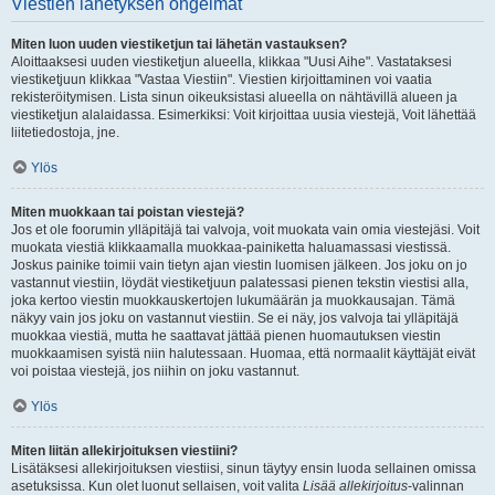
Viestien lähetyksen ongelmat
Miten luon uuden viestiketjun tai lähetän vastauksen?
Aloittaaksesi uuden viestiketjun alueella, klikkaa "Uusi Aihe". Vastataksesi
viestiketjuun klikkaa "Vastaa Viestiin". Viestien kirjoittaminen voi vaatia
rekisteröitymisen. Lista sinun oikeuksistasi alueella on nähtävillä alueen ja
viestiketjun alalaidassa. Esimerkiksi: Voit kirjoittaa uusia viestejä, Voit lähettää
liitetiedostoja, jne.
Ylös
Miten muokkaan tai poistan viestejä?
Jos et ole foorumin ylläpitäjä tai valvoja, voit muokata vain omia viestejäsi. Voit
muokata viestiä klikkaamalla muokkaa-painiketta haluamassasi viestissä.
Joskus painike toimii vain tietyn ajan viestin luomisen jälkeen. Jos joku on jo
vastannut viestiin, löydät viestiketjuun palatessasi pienen tekstin viestisi alla,
joka kertoo viestin muokkauskertojen lukumäärän ja muokkausajan. Tämä
näkyy vain jos joku on vastannut viestiin. Se ei näy, jos valvoja tai ylläpitäjä
muokkaa viestiä, mutta he saattavat jättää pienen huomautuksen viestin
muokkaamisen syistä niin halutessaan. Huomaa, että normaalit käyttäjät eivät
voi poistaa viestejä, jos niihin on joku vastannut.
Ylös
Miten liitän allekirjoituksen viestiini?
Lisätäksesi allekirjoituksen viestiisi, sinun täytyy ensin luoda sellainen omissa
asetuksissa. Kun olet luonut sellaisen, voit valita
Lisää allekirjoitus
-valinnan