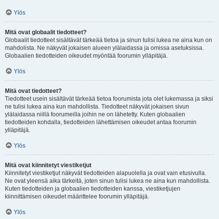
Ylös
Mitä ovat globaalit tiedotteet?
Globaalit tiedotteet sisältävät tärkeää tietoa ja sinun tulisi lukea ne aina kun on
mahdolista. Ne näkyvät jokaisen alueen ylälaidassa ja omissa asetuksissa.
Globaalien tiedotteiden oikeudet myöntää foorumin ylläpitäjä.
Ylös
Mitä ovat tiedotteet?
Tiedotteet usein sisältävät tärkeää tietoa foorumista jota olet lukemassa ja siksi
ne tulisi lukea aina kun mahdollista. Tiedotteet näkyvät jokaisen sivun
ylälaidassa niillä foorumeilla joihin ne on lähetetty. Kuten globaalien
tiedotteiden kohdalla, tiedotteiden lähettämisen oikeudet antaa foorumin
ylläpitäjä.
Ylös
Mitä ovat kiinnitetyt viestiketjut
Kiinnitetyt viestiketjut näkyvät tiedotteiden alapuolella ja ovat vain etusivulla.
Ne ovat yleensä aika tärkeitä, joten sinun tulisi lukea ne aina kun mahdollista.
Kuten tiedotteiden ja globaalien tiedotteiden kanssa, viestiketjujen
kiinnittämisen oikeudet määrittelee foorumin ylläpitäjä.
Ylös