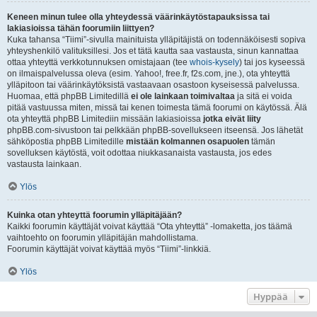
Keneen minun tulee olla yhteydessä väärinkäytöstapauksissa tai
lakiasioissa tähän foorumiin liittyen?
Kuka tahansa “Tiimi”-sivulla mainituista ylläpitäjistä on todennäköisesti sopiva
yhteyshenkilö valituksillesi. Jos et tätä kautta saa vastausta, sinun kannattaa
ottaa yhteyttä verkkotunnuksen omistajaan (tee
whois-kysely
) tai jos kyseessä
on ilmaispalvelussa oleva (esim. Yahoo!, free.fr, f2s.com, jne.), ota yhteyttä
ylläpitoon tai väärinkäytöksistä vastaavaan osastoon kyseisessä palvelussa.
Huomaa, että phpBB Limitedillä
ei ole lainkaan toimivaltaa
ja sitä ei voida
pitää vastuussa miten, missä tai kenen toimesta tämä foorumi on käytössä. Älä
ota yhteyttä phpBB Limitediin missään lakiasioissa
jotka eivät liity
phpBB.com-sivustoon tai pelkkään phpBB-sovellukseen itseensä. Jos lähetät
sähköpostia phpBB Limitedille
mistään kolmannen osapuolen
tämän
sovelluksen käytöstä, voit odottaa niukkasanaista vastausta, jos edes
vastausta lainkaan.
Ylös
Kuinka otan yhteyttä foorumin ylläpitäjään?
Kaikki foorumin käyttäjät voivat käyttää “Ota yhteyttä” -lomaketta, jos täämä
vaihtoehto on foorumin ylläpitäjän mahdollistama.
Foorumin käyttäjät voivat käyttää myös “Tiimi”-linkkiä.
Ylös
Hyppää