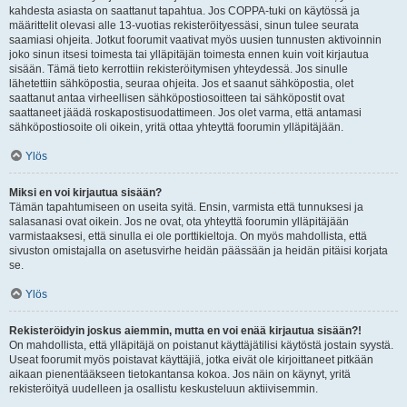
kahdesta asiasta on saattanut tapahtua. Jos COPPA-tuki on käytössä ja
määrittelit olevasi alle 13-vuotias rekisteröityessäsi, sinun tulee seurata
saamiasi ohjeita. Jotkut foorumit vaativat myös uusien tunnusten aktivoinnin
joko sinun itsesi toimesta tai ylläpitäjän toimesta ennen kuin voit kirjautua
sisään. Tämä tieto kerrottiin rekisteröitymisen yhteydessä. Jos sinulle
lähetettiin sähköpostia, seuraa ohjeita. Jos et saanut sähköpostia, olet
saattanut antaa virheellisen sähköpostiosoitteen tai sähköpostit ovat
saattaneet jäädä roskapostisuodattimeen. Jos olet varma, että antamasi
sähköpostiosoite oli oikein, yritä ottaa yhteyttä foorumin ylläpitäjään.
Ylös
Miksi en voi kirjautua sisään?
Tämän tapahtumiseen on useita syitä. Ensin, varmista että tunnuksesi ja
salasanasi ovat oikein. Jos ne ovat, ota yhteyttä foorumin ylläpitäjään
varmistaaksesi, että sinulla ei ole porttikieltoja. On myös mahdollista, että
sivuston omistajalla on asetusvirhe heidän päässään ja heidän pitäisi korjata
se.
Ylös
Rekisteröidyin joskus aiemmin, mutta en voi enää kirjautua sisään?!
On mahdollista, että ylläpitäjä on poistanut käyttäjätilisi käytöstä jostain syystä.
Useat foorumit myös poistavat käyttäjiä, jotka eivät ole kirjoittaneet pitkään
aikaan pienentääkseen tietokantansa kokoa. Jos näin on käynyt, yritä
rekisteröityä uudelleen ja osallistu keskusteluun aktiivisemmin.