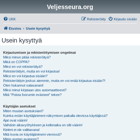
Veljesseura.org
UKK
Rekisteröidy
Kirjaudu sisään
Etusivu
Usein kysyttyä
Usein kysyttyä
Kirjautumisen ja rekisteröitymisen ongelmat
Miksi minun pitää rekisteröityä?
Mikä on COPPA?
Miksi en voi rekisteröityä?
Rekisteröidyin, mutta en voi kirjautua!
Miksi en voi kirjautua sisään?
Rekisteröidyin joskus aiemmin, mutta en voi enää kirjautua sisään?!
Olen hukannut salasanani!
Miksi minut kirjataan ulos automaattisesti?
Mitä “Poista foorumin evästeet” tekee?
Käyttäjän asetukset
Miten muutan asetuksiani?
Kuinka estän käyttäjänimeni näkymisen paikalla olevissa käyttäjissä?
Ajat ovat väärin!
Vaihdoin aikavyöhykkeen ja kellonaika on silti väärin!
Kieleni ei ole valittavana!
Mitä kuvia on käyttäjänimeni vieressä?
Miten asetan avataren?