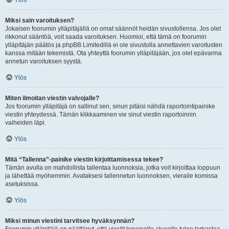
Ylös
Miksi sain varoituksen?
Jokaisen foorumin ylläpitäjällä on omat säännöt heidän sivustollensa. Jos olet
rikkonut sääntöä, voit saada varoituksen. Huomioi, että tämä on foorumin
ylläpitäjän päätös ja phpBB Limitedillä ei ole sivustolla annettavien varoitusten
kanssa mitään tekemistä. Ota yhteyttä foorumin ylläpitäjään, jos olet epävarma
annetun varoituksen syystä.
Ylös
Miten ilmoitan viestin valvojalle?
Jos foorumin ylläpitäjä on sallinut sen, sinun pitäisi nähdä raportointipainike
viestin yhteydessä. Tämän klikkaaminen vie sinut viestin raportoinnin
vaiheiden läpi.
Ylös
Mitä “Tallenna”-painike viestin kirjoittamisessa tekee?
Tämän avulla on mahdollista tallentaa luonnoksia, jotka voit kirjoittaa loppuun
ja lähettää myöhemmin. Avataksesi tallennetun luonnoksen, vieraile komissa
asetuksissa.
Ylös
Miksi minun viestini tarvitsee hyväksynnän?