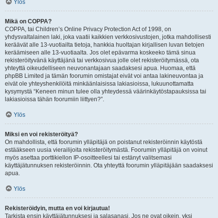
Ylös
Mikä on COPPA?
COPPA, tai Children’s Online Privacy Protection Act of 1998, on
yhdysvaltalainen laki, joka vaatii kaikkien verkkosivustojen, jotka mahdollisesti
keräävät alle 13-vuotiailta tietoja, hankkia huoltajan kirjallisen luvan tietojen
keräämiseen alle 13-vuotiaalta. Jos olet epävarma koskeeko tämä sinua
rekisteröityvänä käyttäjänä tai verkkosivua jolle olet rekisteröitymässä, ota
yhteyttä oikeudelliseen neuvonantajaan saadaksesi apua. Huomaa, että
phpBB Limited ja tämän foorumin omistajat eivät voi antaa lakineuvontaa ja
eivät ole yhteyshenkilöitä minkäänlaisissa lakiasioissa, lukuunottamatta
kysymystä “Keneen minun tulee olla yhteydessä väärinkäytöstapauksissa tai
lakiasioissa tähän foorumiin liittyen?”.
Ylös
Miksi en voi rekisteröityä?
On mahdollista, että foorumin ylläpitäjä on poistanut rekisteröinnin käytöstä
estääkseen uusia vierailijoita rekisteröitymästä. Foorumin ylläpitäjä on voinut
myös asettaa porttikiellon IP-osoitteellesi tai estänyt valitsemasi
käyttäjätunnuksen rekisteröinnin. Ota yhteyttä foorumin ylläpitäjään saadaksesi
apua.
Ylös
Rekisteröidyin, mutta en voi kirjautua!
Tarkista ensin käyttäjätunnuksesi ja salasanasi. Jos ne ovat oikein, yksi