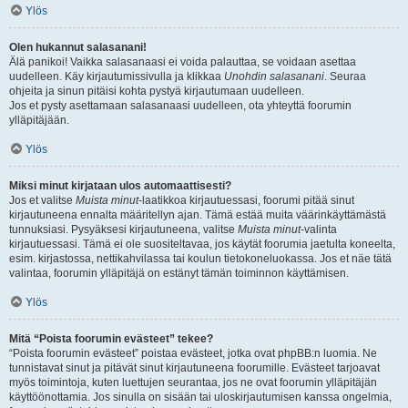
Ylös
Olen hukannut salasanani!
Älä panikoi! Vaikka salasanaasi ei voida palauttaa, se voidaan asettaa
uudelleen. Käy kirjautumissivulla ja klikkaa
Unohdin salasanani
. Seuraa
ohjeita ja sinun pitäisi kohta pystyä kirjautumaan uudelleen.
Jos et pysty asettamaan salasanaasi uudelleen, ota yhteyttä foorumin
ylläpitäjään.
Ylös
Miksi minut kirjataan ulos automaattisesti?
Jos et valitse
Muista minut
-laatikkoa kirjautuessasi, foorumi pitää sinut
kirjautuneena ennalta määritellyn ajan. Tämä estää muita väärinkäyttämästä
tunnuksiasi. Pysyäksesi kirjautuneena, valitse
Muista minut
-valinta
kirjautuessasi. Tämä ei ole suositeltavaa, jos käytät foorumia jaetulta koneelta,
esim. kirjastossa, nettikahvilassa tai koulun tietokoneluokassa. Jos et näe tätä
valintaa, foorumin ylläpitäjä on estänyt tämän toiminnon käyttämisen.
Ylös
Mitä “Poista foorumin evästeet” tekee?
“Poista foorumin evästeet” poistaa evästeet, jotka ovat phpBB:n luomia. Ne
tunnistavat sinut ja pitävät sinut kirjautuneena foorumille. Evästeet tarjoavat
myös toimintoja, kuten luettujen seurantaa, jos ne ovat foorumin ylläpitäjän
käyttöönottamia. Jos sinulla on sisään tai uloskirjautumisen kanssa ongelmia,