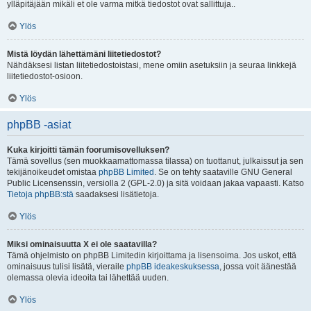
ylläpitäjään mikäli et ole varma mitkä tiedostot ovat sallittuja..
Ylös
Mistä löydän lähettämäni liitetiedostot?
Nähdäksesi listan liitetiedostoistasi, mene omiin asetuksiin ja seuraa linkkejä
liitetiedostot-osioon.
Ylös
phpBB -asiat
Kuka kirjoitti tämän foorumisovelluksen?
Tämä sovellus (sen muokkaamattomassa tilassa) on tuottanut, julkaissut ja sen
tekijänoikeudet omistaa
phpBB Limited
. Se on tehty saataville GNU General
Public Licensenssin, versiolla 2 (GPL-2.0) ja sitä voidaan jakaa vapaasti. Katso
Tietoja phpBB:stä
saadaksesi lisätietoja.
Ylös
Miksi ominaisuutta X ei ole saatavilla?
Tämä ohjelmisto on phpBB Limitedin kirjoittama ja lisensoima. Jos uskot, että
ominaisuus tulisi lisätä, vieraile
phpBB ideakeskuksessa
, jossa voit äänestää
olemassa olevia ideoita tai lähettää uuden.
Ylös