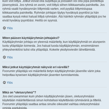
kuin voit liittyä. Jotkut voivat olla suljettuja ja joissakin voi olla jopa piilotettuja
jäsenyyksiä. Jos ryhmä on avoin, voit liittyä siihen klikkaamalla painiketta. Jos
ryhmä vaatii hyväksynnän liittymistä varten, voit pyytää liittymislupaa
klikkaamalla painiketta. Ryhmän johtajan täytyy hyväksyä pyyntösi ja hän
saattaa kysyä miksi haluat liittyä ryhmään. Älä häiriköi ryhmän ylläpitäjiä jos he
eivät hyväksy pyyntöäsi. Heillä on syynsä.
Ylös
Miten pääsen käyttäjäryhmän johtajaksi?
Käyttäjäryhmän johtaja on yleensä määritelty, kun käyttäjäryhmät on alunperin
luotu ylläpitäjän toimesta. Jos haluat luoda käyttäjäryhmän, ensimmäinen
yhteyshenkilösi tulisi olla ylläpitäjä. Kokeile yksityisviestin lähettämistä.
Ylös
Miksi jotkut käyttäjäryhmät näkyvät eri väreillä?
Foorumin ylläpitäjä voi määritellä tietyn käyttäjäryhmän jäsenille värin joka
helpottaa kyseisen käyttäjäryhmän jäsenten tunnistamista.
Ylös
Mikä on “oletusryhmä”?
Jos olet useamman kuin yhden käyttäjäryhmän jäsen, oletusryhmääsi
käytetään määriteltäessä sinun kohdallasi käytettävää ryhmäväriä ja titteliä.
Foorumin ylläpitäjä saattaa antaa sinulle oikeudet vaihtaa oletusryhmääsi
omista asetuksista.