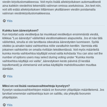
viestin kirjoituslomakkeessa. Voit myös lisätä allekirjoituksen automaattisesti
aina kaikkiin viesteihisi tekemällä valinnan omissa asetuksissa. Jos teet niin,
voit silti estää allekirjoituksen liittämisen yksittäiseen viestiin poistamalla
valinnan viestinkirjoituslomakkeessa.
Ylös
Kuinka luon äänestyksen?
Kun kirjoitat uuta viestiketjua tai muokkaat viestiketjun ensimmäistä viestiä,
klikkaa "Luo äänestys"-välilehteä viestilomakkeen alapuolella. Jos et näe tätä
välilehteä, sinulla ei ole tarvittavia oikeuksia äänestysten luomiseen. Syötä
otsikko ja ainakin kaksi vaihtoehtoa niille varattuihin kenttiin. Varmista että
jokainen vaihtoehto on omalla rivillään tekstikentässä. Voit myös määritellä
kuinka monta vaihtoehtoa käyttäjät voivat valita kohdasta You can also set the
number of options users may select during voting under “Kuinka monta
vaihtoehtoa käyttäjä voi valita”, äänestyksen kesto päivinä (0 kestää
loputtomasti) ja viimeisenä voit antaa käyttäjille mahdollisuuden muuttaa
ääntään.
Ylös
Miksi en voi lisätä vastausvaihtoehtoja kyselyyn?
Kyselyn vastausvaihtoehtojen määrä on foorumin ylläpitäjän määrittelemä. Jos
tarvitset enemmän vaihtoehtoja kuin on sallittu, ota yhteyttä foorumin
ylläpitäjään.
Ylös