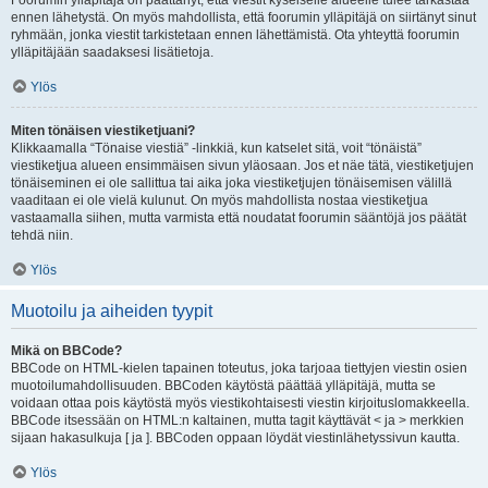
Foorumin ylläpitäjä on päättänyt, että viestit kyseiselle alueelle tulee tarkastaa
ennen lähetystä. On myös mahdollista, että foorumin ylläpitäjä on siirtänyt sinut
ryhmään, jonka viestit tarkistetaan ennen lähettämistä. Ota yhteyttä foorumin
ylläpitäjään saadaksesi lisätietoja.
Ylös
Miten tönäisen viestiketjuani?
Klikkaamalla “Tönaise viestiä” -linkkiä, kun katselet sitä, voit “tönäistä”
viestiketjua alueen ensimmäisen sivun yläosaan. Jos et näe tätä, viestiketjujen
tönäiseminen ei ole sallittua tai aika joka viestiketjujen tönäisemisen välillä
vaaditaan ei ole vielä kulunut. On myös mahdollista nostaa viestiketjua
vastaamalla siihen, mutta varmista että noudatat foorumin sääntöjä jos päätät
tehdä niin.
Ylös
Muotoilu ja aiheiden tyypit
Mikä on BBCode?
BBCode on HTML-kielen tapainen toteutus, joka tarjoaa tiettyjen viestin osien
muotoilumahdollisuuden. BBCoden käytöstä päättää ylläpitäjä, mutta se
voidaan ottaa pois käytöstä myös viestikohtaisesti viestin kirjoituslomakkeella.
BBCode itsessään on HTML:n kaltainen, mutta tagit käyttävät < ja > merkkien
sijaan hakasulkuja [ ja ]. BBCoden oppaan löydät viestinlähetyssivun kautta.
Ylös