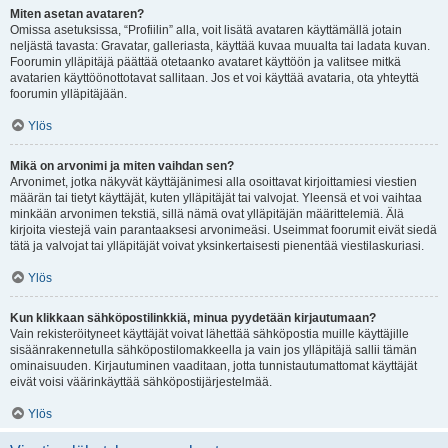
Miten asetan avataren?
Omissa asetuksissa, “Profiilin” alla, voit lisätä avataren käyttämällä jotain
neljästä tavasta: Gravatar, galleriasta, käyttää kuvaa muualta tai ladata kuvan.
Foorumin ylläpitäjä päättää otetaanko avataret käyttöön ja valitsee mitkä
avatarien käyttöönottotavat sallitaan. Jos et voi käyttää avataria, ota yhteyttä
foorumin ylläpitäjään.
Ylös
Mikä on arvonimi ja miten vaihdan sen?
Arvonimet, jotka näkyvät käyttäjänimesi alla osoittavat kirjoittamiesi viestien
määrän tai tietyt käyttäjät, kuten ylläpitäjät tai valvojat. Yleensä et voi vaihtaa
minkään arvonimen tekstiä, sillä nämä ovat ylläpitäjän määrittelemiä. Älä
kirjoita viestejä vain parantaaksesi arvonimeäsi. Useimmat foorumit eivät siedä
tätä ja valvojat tai ylläpitäjät voivat yksinkertaisesti pienentää viestilaskuriasi.
Ylös
Kun klikkaan sähköpostilinkkiä, minua pyydetään kirjautumaan?
Vain rekisteröityneet käyttäjät voivat lähettää sähköpostia muille käyttäjille
sisäänrakennetulla sähköpostilomakkeella ja vain jos ylläpitäjä sallii tämän
ominaisuuden. Kirjautuminen vaaditaan, jotta tunnistautumattomat käyttäjät
eivät voisi väärinkäyttää sähköpostijärjestelmää.
Ylös