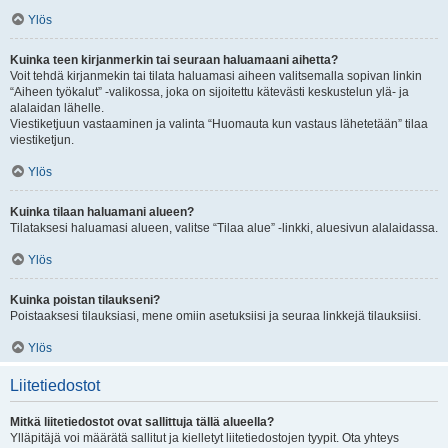
Ylös
Kuinka teen kirjanmerkin tai seuraan haluamaani aihetta?
Voit tehdä kirjanmekin tai tilata haluamasi aiheen valitsemalla sopivan linkin
“Aiheen työkalut” -valikossa, joka on sijoitettu kätevästi keskustelun ylä- ja
alalaidan lähelle.
Viestiketjuun vastaaminen ja valinta “Huomauta kun vastaus lähetetään” tilaa
viestiketjun.
Ylös
Kuinka tilaan haluamani alueen?
Tilataksesi haluamasi alueen, valitse “Tilaa alue” -linkki, aluesivun alalaidassa.
Ylös
Kuinka poistan tilaukseni?
Poistaaksesi tilauksiasi, mene omiin asetuksiisi ja seuraa linkkejä tilauksiisi.
Ylös
Liitetiedostot
Mitkä liitetiedostot ovat sallittuja tällä alueella?
Ylläpitäjä voi määrätä sallitut ja kielletyt liitetiedostojen tyypit. Ota yhteys