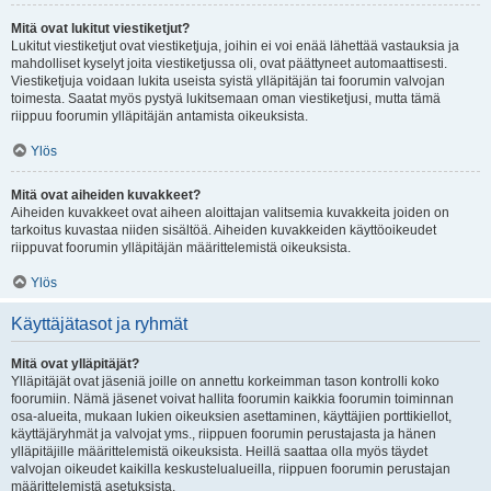
Mitä ovat lukitut viestiketjut?
Lukitut viestiketjut ovat viestiketjuja, joihin ei voi enää lähettää vastauksia ja
mahdolliset kyselyt joita viestiketjussa oli, ovat päättyneet automaattisesti.
Viestiketjuja voidaan lukita useista syistä ylläpitäjän tai foorumin valvojan
toimesta. Saatat myös pystyä lukitsemaan oman viestiketjusi, mutta tämä
riippuu foorumin ylläpitäjän antamista oikeuksista.
Ylös
Mitä ovat aiheiden kuvakkeet?
Aiheiden kuvakkeet ovat aiheen aloittajan valitsemia kuvakkeita joiden on
tarkoitus kuvastaa niiden sisältöä. Aiheiden kuvakkeiden käyttöoikeudet
riippuvat foorumin ylläpitäjän määrittelemistä oikeuksista.
Ylös
Käyttäjätasot ja ryhmät
Mitä ovat ylläpitäjät?
Ylläpitäjät ovat jäseniä joille on annettu korkeimman tason kontrolli koko
foorumiin. Nämä jäsenet voivat hallita foorumin kaikkia foorumin toiminnan
osa-alueita, mukaan lukien oikeuksien asettaminen, käyttäjien porttikiellot,
käyttäjäryhmät ja valvojat yms., riippuen foorumin perustajasta ja hänen
ylläpitäjille määrittelemistä oikeuksista. Heillä saattaa olla myös täydet
valvojan oikeudet kaikilla keskustelualueilla, riippuen foorumin perustajan
määrittelemistä asetuksista.