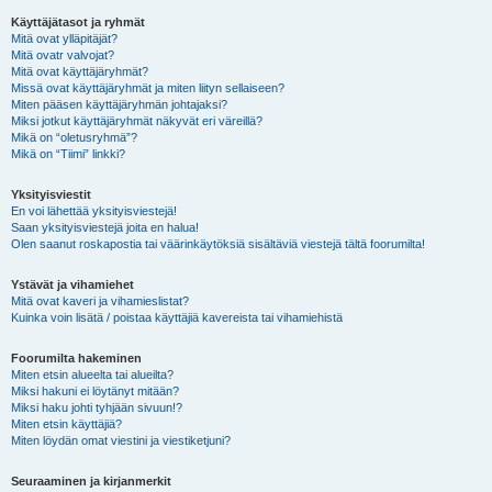
Käyttäjätasot ja ryhmät
Mitä ovat ylläpitäjät?
Mitä ovatr valvojat?
Mitä ovat käyttäjäryhmät?
Missä ovat käyttäjäryhmät ja miten liityn sellaiseen?
Miten pääsen käyttäjäryhmän johtajaksi?
Miksi jotkut käyttäjäryhmät näkyvät eri väreillä?
Mikä on “oletusryhmä”?
Mikä on “Tiimi” linkki?
Yksityisviestit
En voi lähettää yksityisviestejä!
Saan yksityisviestejä joita en halua!
Olen saanut roskapostia tai väärinkäytöksiä sisältäviä viestejä tältä foorumilta!
Ystävät ja vihamiehet
Mitä ovat kaveri ja vihamieslistat?
Kuinka voin lisätä / poistaa käyttäjiä kavereista tai vihamiehistä
Foorumilta hakeminen
Miten etsin alueelta tai alueilta?
Miksi hakuni ei löytänyt mitään?
Miksi haku johti tyhjään sivuun!?
Miten etsin käyttäjiä?
Miten löydän omat viestini ja viestiketjuni?
Seuraaminen ja kirjanmerkit