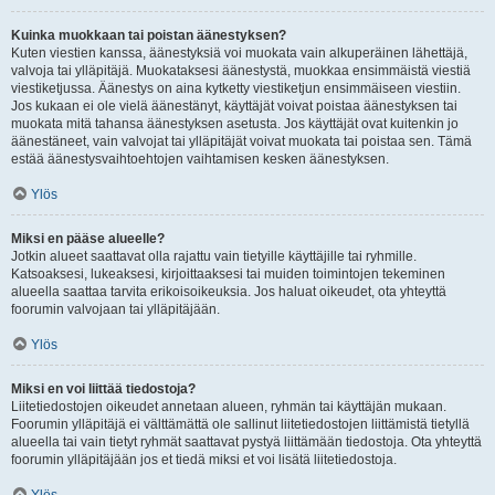
Kuinka muokkaan tai poistan äänestyksen?
Kuten viestien kanssa, äänestyksiä voi muokata vain alkuperäinen lähettäjä,
valvoja tai ylläpitäjä. Muokataksesi äänestystä, muokkaa ensimmäistä viestiä
viestiketjussa. Äänestys on aina kytketty viestiketjun ensimmäiseen viestiin.
Jos kukaan ei ole vielä äänestänyt, käyttäjät voivat poistaa äänestyksen tai
muokata mitä tahansa äänestyksen asetusta. Jos käyttäjät ovat kuitenkin jo
äänestäneet, vain valvojat tai ylläpitäjät voivat muokata tai poistaa sen. Tämä
estää äänestysvaihtoehtojen vaihtamisen kesken äänestyksen.
Ylös
Miksi en pääse alueelle?
Jotkin alueet saattavat olla rajattu vain tietyille käyttäjille tai ryhmille.
Katsoaksesi, lukeaksesi, kirjoittaaksesi tai muiden toimintojen tekeminen
alueella saattaa tarvita erikoisoikeuksia. Jos haluat oikeudet, ota yhteyttä
foorumin valvojaan tai ylläpitäjään.
Ylös
Miksi en voi liittää tiedostoja?
Liitetiedostojen oikeudet annetaan alueen, ryhmän tai käyttäjän mukaan.
Foorumin ylläpitäjä ei välttämättä ole sallinut liitetiedostojen liittämistä tietyllä
alueella tai vain tietyt ryhmät saattavat pystyä liittämään tiedostoja. Ota yhteyttä
foorumin ylläpitäjään jos et tiedä miksi et voi lisätä liitetiedostoja.