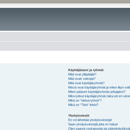
Käyttäjätasot ja ryhmät
Mitä ovat ylläpitäjät?
Mitä ovatr valvojat?
Mitä ovat käyttäjäryhmät?
Missä ovat käyttäjäryhmät ja miten liityn sel
Miten pääsen käyttäjäryhmän johtajaksi?
Miksi jotkut käyttäjäryhmät näkyvät eri värei
Mikä on “oletusryhmä”?
Mikä on “Tiimi” linkki?
Yksityisviestit
En voi lähettää yksityisviestejä!
Saan yksityisviestejä joita en halua!
Olen saanut roskapostia tai väärinkäytöksiä s