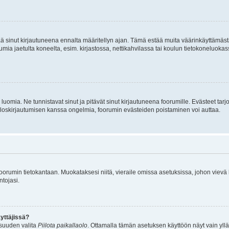
tää sinut kirjautuneena ennalta määritellyn ajan. Tämä estää muita väärinkäyttämäs
rumia jaetulta koneelta, esim. kirjastossa, nettikahvilassa tai koulun tietokoneluokas
luomia. Ne tunnistavat sinut ja pitävät sinut kirjautuneena foorumille. Evästeet tarj
i uloskirjautumisen kanssa ongelmia, foorumin evästeiden poistaminen voi auttaa.
n foorumin tietokantaan. Muokataksesi niitä, vieraile omissa asetuksissa, johon vievä
ntojasi.
yttäjissä?
isuuden valita
Piilota paikallaolo
. Ottamalla tämän asetuksen käyttöön näyt vain ylläpit