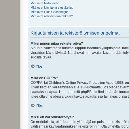
Mitä ovat tiedotteet?
Mitä ovat kiinnitetyt viestiketjut
Mitä ovat lukitut viestiketjut?
Mitä ovat aiheiden kuvakkeet?
Kirjautumisen ja rekisteröitymisen ongelmat
Miksi minun pitää rekisteröityä?
Sinun ei välttämättä tarvitse, riippuu foorumin ylläpitäjästä, tar
vieraiden käytettävissä. Näitä ovat mm. avatar-kuvan määrittely,
suositeltavaa.
Ylös
Mikä on COPPA?
COPPA, tai Children’s Online Privacy Protection Act of 1998, on y
luvan tietojen keräämiseen alle 13-vuotiaalta. Jos olet epävarm
saadaksesi apua. Huomaa, että phpBB Limited ja tämän foorumin
tulee olla yhteydessä väärinkäytöstapauksissa tai lakiasioissa t
Ylös
Miksi en voi rekisteröityä?
On mahdollista, että foorumin ylläpitäjä on poistanut rekisteröin
valitsemasi käyttäjätunnuksen rekisteröinnin. Ota yhteyttä foor