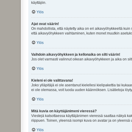
käyttäjiin.
Ylös
Ajat ovat väärin!
On mahdollista, että näytetty aika on eri aikavyöhykkeeltä kuin
että aikavyöhykkeen vaihtaminen, kuten monet muutkin asetukset o
Ylös
Vaihdoin aikavyöhykkeen ja kellonaika on silti väärin!
Jos olet varmasti valinnut oikean aikavyöhykkeen ja aika on silt
Ylös
Kieleni ei ole valittavana!
Joko ylläpitäjä ei ole asentanut kielellesi kielipakettia tai kuka
ei ole olemassa, voit luoda uuden käännöksen. Lisätietoja löyt
Ylös
Mitä kuvia on käyttäjänimeni vieressä?
Viestejä katsottaessa käyttäjänimen vieressä saattaa näkyä kaksi
riippuen. Toinen, yleensä isompi kuva on avatar ja on yleensä un
Ylös