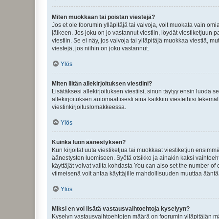
Miten muokkaan tai poistan viestejä?
Jos et ole foorumin ylläpitäjä tai valvoja, voit muokata vain om
jälkeen. Jos joku on jo vastannut viestiin, löydät viestiketjuu
viestiin. Se ei näy, jos valvoja tai ylläpitäjä muokkaa viestiä,
viestejä, jos niihin on joku vastannut.
Ylös
Miten liitän allekirjoituksen viestiini?
Lisätäksesi allekirjoituksen viestiisi, sinun täytyy ensin luoda s
allekirjoituksen automaattisesti aina kaikkiin viesteihisi tekemäl
viestinkirjoituslomakkeessa.
Ylös
Kuinka luon äänestyksen?
Kun kirjoitat uuta viestiketjua tai muokkaat viestiketjun ensimmäi
äänestysten luomiseen. Syötä otsikko ja ainakin kaksi vaihtoehto
käyttäjät voivat valita kohdasta You can also set the number of
viimeisenä voit antaa käyttäjille mahdollisuuden muuttaa ääntä
Ylös
Miksi en voi lisätä vastausvaihtoehtoja kyselyyn?
Kyselyn vastausvaihtoehtojen määrä on foorumin ylläpitäjän määr