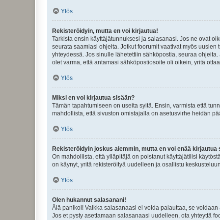
Ylös
Rekisteröidyin, mutta en voi kirjautua!
Tarkista ensin käyttäjätunnuksesi ja salasanasi. Jos ne ovat oik
seurata saamiasi ohjeita. Jotkut foorumit vaativat myös uusien tu
yhteydessä. Jos sinulle lähetettiin sähköpostia, seuraa ohjeita
olet varma, että antamasi sähköpostiosoite oli oikein, yritä ottaa
Ylös
Miksi en voi kirjautua sisään?
Tämän tapahtumiseen on useita syitä. Ensin, varmista että tunnuk
mahdollista, että sivuston omistajalla on asetusvirhe heidän pää
Ylös
Rekisteröidyin joskus aiemmin, mutta en voi enää kirjautua 
On mahdollista, että ylläpitäjä on poistanut käyttäjätilisi käytö
on käynyt, yritä rekisteröityä uudelleen ja osallistu keskusteluu
Ylös
Olen hukannut salasanani!
Älä panikoi! Vaikka salasanaasi ei voida palauttaa, se voidaan 
Jos et pysty asettamaan salasanaasi uudelleen, ota yhteyttä foo