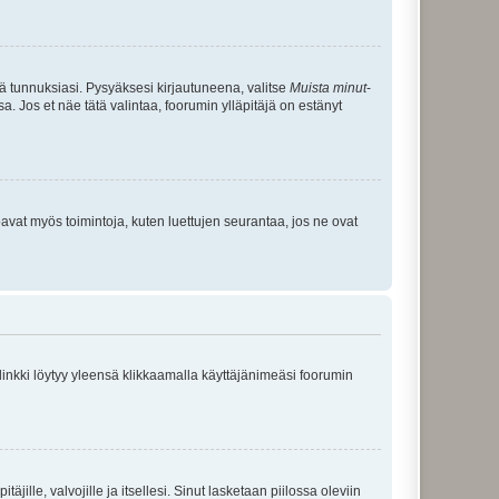
tä tunnuksiasi. Pysyäksesi kirjautuneena, valitse
Muista minut
-
sa. Jos et näe tätä valintaa, foorumin ylläpitäjä on estänyt
oavat myös toimintoja, kuten luettujen seurantaa, jos ne ovat
 linkki löytyy yleensä klikkaamalla käyttäjänimeäsi foorumin
äjille, valvojille ja itsellesi. Sinut lasketaan piilossa oleviin