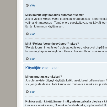
Ylös
Miksi minut kirjataan ulos automaattisesti?
Jos et valitse
Muista minut
-laatikkoa kirjautuessasi, foorumi pi
valinta kirjautuessasi. Tämä ei ole suositeltavaa, jos käytät foo
tämän toiminnon käyttämisen.
Ylös
Mitä “Poista foorumin evästeet” tekee?
“Poista foorumin evästeet” poistaa evästeet, jotka ovat phpBB:n 
foorumin ylläpitäjän käyttöönottamia. Jos sinulla on sisään ta
Ylös
Käyttäjän asetukset
Miten muutan asetuksiani?
Jos olet rekisteröitynyt käyttäjä, kaikki asetuksesi tallennetaa
sivujen ylälaidassa. Tätä kautta voit muokata asetuksiasi ja vali
Ylös
Kuinka estän käyttäjänimeni näkymisen paikalla olevissa kä
Omissa asetuksissasi, “Asetukset”-välilehdellä, löydät mahdoll