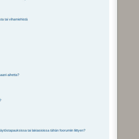
sta tai vihamiehistä
aani aihetta?
a?
töstapauksissa tai lakiasioissa tähän foorumiin liittyen?