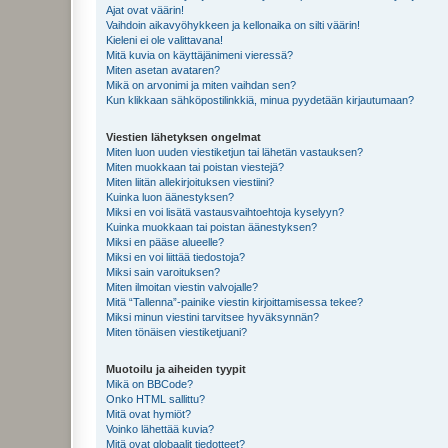
Ajat ovat väärin!
Vaihdoin aikavyöhykkeen ja kellonaika on silti väärin!
Kieleni ei ole valittavana!
Mitä kuvia on käyttäjänimeni vieressä?
Miten asetan avataren?
Mikä on arvonimi ja miten vaihdan sen?
Kun klikkaan sähköpostilinkkiä, minua pyydetään kirjautumaan?
Viestien lähetyksen ongelmat
Miten luon uuden viestiketjun tai lähetän vastauksen?
Miten muokkaan tai poistan viestejä?
Miten liitän allekirjoituksen viestiini?
Kuinka luon äänestyksen?
Miksi en voi lisätä vastausvaihtoehtoja kyselyyn?
Kuinka muokkaan tai poistan äänestyksen?
Miksi en pääse alueelle?
Miksi en voi liittää tiedostoja?
Miksi sain varoituksen?
Miten ilmoitan viestin valvojalle?
Mitä “Tallenna”-painike viestin kirjoittamisessa tekee?
Miksi minun viestini tarvitsee hyväksynnän?
Miten tönäisen viestiketjuani?
Muotoilu ja aiheiden tyypit
Mikä on BBCode?
Onko HTML sallittu?
Mitä ovat hymiöt?
Voinko lähettää kuvia?
Mitä ovat globaalit tiedotteet?