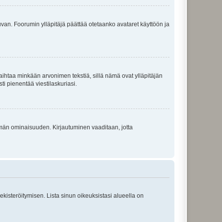
 kuvan. Foorumin ylläpitäjä päättää otetaanko avataret käyttöön ja
i vaihtaa minkään arvonimen tekstiä, sillä nämä ovat ylläpitäjän
sti pienentää viestilaskuriasi.
 tämän ominaisuuden. Kirjautuminen vaaditaan, jotta
 rekisteröitymisen. Lista sinun oikeuksistasi alueella on