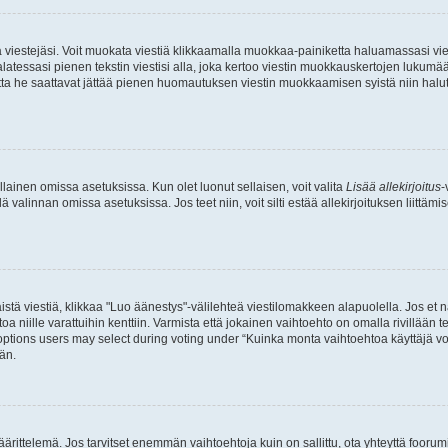
ia viestejäsi. Voit muokata viestiä klikkaamalla muokkaa-painiketta haluamassasi vies
n palatessasi pienen tekstin viestisi alla, joka kertoo viestin muokkauskertojen luk
 mutta he saattavat jättää pienen huomautuksen viestin muokkaamisen syistä niin halu
ellainen omissa asetuksissa. Kun olet luonut sellaisen, voit valita
Lisää allekirjoitus
-
lä valinnan omissa asetuksissa. Jos teet niin, voit silti estää allekirjoituksen liittäm
stä viestiä, klikkaa "Luo äänestys"-välilehteä viestilomakkeen alapuolella. Jos et näe
a niille varattuihin kenttiin. Varmista että jokainen vaihtoehto on omalla rivillään
 options users may select during voting under “Kuinka monta vaihtoehtoa käyttäjä voi
än.
ittelemä. Jos tarvitset enemmän vaihtoehtoja kuin on sallittu, ota yhteyttä foorumi