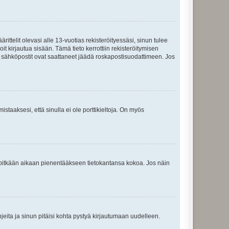
ttelit olevasi alle 13-vuotias rekisteröityessäsi, sinun tulee
it kirjautua sisään. Tämä tieto kerrottiin rekisteröitymisen
ai sähköpostit ovat saattaneet jäädä roskapostisuodattimeen. Jos
staaksesi, että sinulla ei ole porttikieltoja. On myös
neet pitkään aikaan pienentääkseen tietokantansa kokoa. Jos näin
jeita ja sinun pitäisi kohta pystyä kirjautumaan uudelleen.