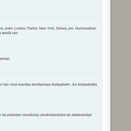
esi, esim. Lontoo, Pariisi, New York, Sidney, jne. Huomaathan,
a tehdä niin.
gelman.
ko hän voisi asentaa tarvitsemasi kielipaketin. Jos kielipakettia
en tai pisteiden muodossa viestimäärästäsi tai statuksestasi