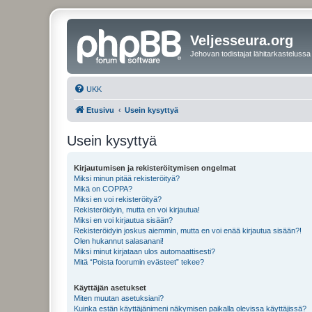
Veljesseura.org
Jehovan todistajat lähitarkastelussa
UKK
Etusivu
Usein kysyttyä
Usein kysyttyä
Kirjautumisen ja rekisteröitymisen ongelmat
Miksi minun pitää rekisteröityä?
Mikä on COPPA?
Miksi en voi rekisteröityä?
Rekisteröidyin, mutta en voi kirjautua!
Miksi en voi kirjautua sisään?
Rekisteröidyin joskus aiemmin, mutta en voi enää kirjautua sisään?!
Olen hukannut salasanani!
Miksi minut kirjataan ulos automaattisesti?
Mitä “Poista foorumin evästeet” tekee?
Käyttäjän asetukset
Miten muutan asetuksiani?
Kuinka estän käyttäjänimeni näkymisen paikalla olevissa käyttäjissä?