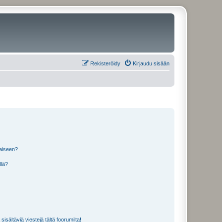
Rekisteröidy
Kirjaudu sisään
laiseen?
llä?
isältäviä viestejä tältä foorumilta!