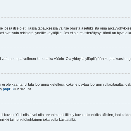
 se jossa itse olet. Tässä tapauksessa valitse omista asetuksista oma aikavyöhykke
vat vain rekisteröityneille käyttäjille. Jos et ole rekisteröitynyt, tämä on hyvä aik
i väärin, on palvelimen kellonaika väärin. Ota yhteyttä ylläpitäjään korjataksesi on
an ei ole kääntänyt tätä foorumia kielellesi. Kokeile pyytää foorumin ylläpitäjältä, jos
yy
phpBB
®:n sivuilta.
 kuvaa. Yksi niistä voi olla arvonimeesi liitetty kuva esimerkiksi tähtien, laatikoid
iikki tai henkilökohtainen jokaisella käyttäjällä.