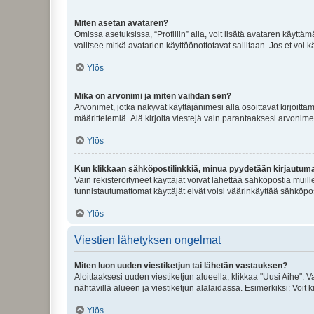
Miten asetan avataren?
Omissa asetuksissa, “Profiilin” alla, voit lisätä avataren käyttä
valitsee mitkä avatarien käyttöönottotavat sallitaan. Jos et voi k
Ylös
Mikä on arvonimi ja miten vaihdan sen?
Arvonimet, jotka näkyvät käyttäjänimesi alla osoittavat kirjoittam
määrittelemiä. Älä kirjoita viestejä vain parantaaksesi arvonimeäs
Ylös
Kun klikkaan sähköpostilinkkiä, minua pyydetään kirjautum
Vain rekisteröityneet käyttäjät voivat lähettää sähköpostia muil
tunnistautumattomat käyttäjät eivät voisi väärinkäyttää sähköpo
Ylös
Viestien lähetyksen ongelmat
Miten luon uuden viestiketjun tai lähetän vastauksen?
Aloittaaksesi uuden viestiketjun alueella, klikkaa "Uusi Aihe". Va
nähtävillä alueen ja viestiketjun alalaidassa. Esimerkiksi: Voit kir
Ylös