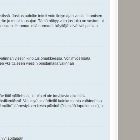
tissä. Joskus painike toimii vain tietyn ajan viestin luomisen
umäärän ja muokkausajan. Tämä näkyy vain jos joku on vastannut
tessaan. Huomaa, että normaalit käyttäjät eivät voi poistaa
valinnan viestin kirjoituslomakkeessa. Voit myös lisätä
isen yksittäiseen viestiin poistamalla valinnan
 tätä välilehteä, sinulla ei ole tarvittavia oikeuksia
 tekstikentässä. Voit myös määritellä kuinka monta vaihtoehtoa
 valita”, äänestyksen kesto päivinä (0 kestää loputtomasti) ja
n ylläpitäjään.