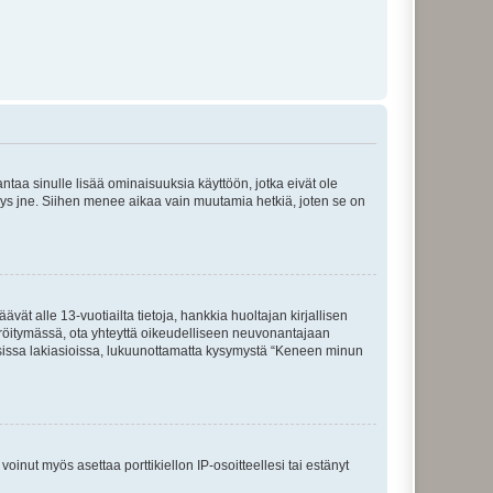
 antaa sinulle lisää ominaisuuksia käyttöön, jotka eivät ole
enyys jne. Siihen menee aikaa vain muutamia hetkiä, joten se on
vät alle 13-vuotiailta tietoja, hankkia huoltajan kirjallisen
teröitymässä, ota yhteyttä oikeudelliseen neuvonantajaan
isissa lakiasioissa, lukuunottamatta kysymystä “Keneen minun
oinut myös asettaa porttikiellon IP-osoitteellesi tai estänyt