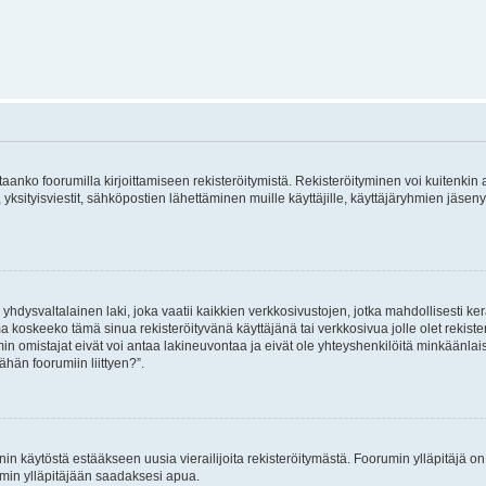
vitaanko foorumilla kirjoittamiseen rekisteröitymistä. Rekisteröityminen voi kuitenkin
 yksityisviestit, sähköpostien lähettäminen muille käyttäjille, käyttäjäryhmien jäs
hdysvaltalainen laki, joka vaatii kaikkien verkkosivustojen, jotka mahdollisesti kerää
a koskeeko tämä sinua rekisteröityvänä käyttäjänä tai verkkosivua jolle olet rekis
 omistajat eivät voi antaa lakineuvontaa ja eivät ole yhteyshenkilöitä minkäänla
ähän foorumiin liittyen?”.
nin käytöstä estääkseen uusia vierailijoita rekisteröitymästä. Foorumin ylläpitäjä on v
umin ylläpitäjään saadaksesi apua.