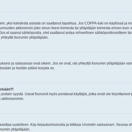
ein, yksi kahdesta asiasta on saattanut tapahtua. Jos COPPA-tuki on käytössä ja määri
nnusten aktivoinnin joko sinun itsesi toimesta tai ylläpitäjän toimesta ennen kuin vo
. Jos et saanut sähköpostia, olet saattanut antaa virheellisen sähköpostiosoitteen t
 yhteyttä foorumin ylläpitäjään.
sesi ja salasanasi ovat oikein. Jos ne ovat, ota yhteyttä foorumin ylläpitäjään varmi
ssään ja heidän pitäisi korjata se.
sisään?!
stä jostain syystä. Useat foorumit myös poistavat käyttäjiä, jotka eivät ole kirjoitta
n aktiivisemmin.
asettaa uudelleen. Käy kirjautumissivulla ja klikkaa
Unohdin salasanani
. Seuraa oh
rumin ylläpitäjään.