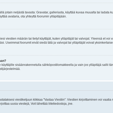
mällä jotain neljästä tavasta: Gravatar, galleriasta, käyttää kuvaa muualta tai ladata
äyttää avataria, ota yhteyttä foorumin ylläpitäjään.
iesi viestien määrän tai tietyt käyttäjät, kuten ylläpitäjät tai valvojat. Yleensä et vo
i. Useimmat foorumit eivät siedä tätä ja valvojat tai ylläpitäjät voivat yksinkertaise
aan?
le käyttäjille sisäänrakennetulla sähköpostilomakkeella ja vain jos ylläpitäjä sallii
stijärjestelmää.
stataksesi viestiketjuun klikkaa "Vastaa Viestiin". Viestien kirjoittaminen voi vaatia
joittaa uusia viestejä, Voit lähettää liitetiedostoja, jne.