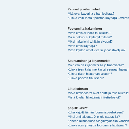
Ystävät ja vihamiehet
Mitä ovat kaveri ja vihamieslistat?
Kuinka voin lisätä / poistaa käyttäjiä kaverei
Foorumilta hakeminen
Miten etsin alueelta tai alueilta?
Miksi hakuni ei löytänyt mitään?
Miksi haku johti tyhjään sivuun!?
Miten etsin käyttäjiä?
Miten löydän omat viestini ja viestiketjuni?
Seuraaminen ja kirjanmerkit
Mikä ero on kirjanmerkillä ja tilaamisella?
Kuinka teen kirjanmerkin tai seuraan haluam
Kuinka tilaan haluamani alueen?
Kuinka poistan tilaukseni?
Liitetiedostot
Mitkä liitetiedostot ovat sallittuja tällä alueell
Mistä löydän lähettämäni liitetiedostot?
phpBB -asiat
Kuka kirjoitti tämän foorumisovelluksen?
Miksi ominaisuutta X ei ole saatavilla?
Keneen minun tulee olla yhteydessä väärinkäy
Kuinka otan yhteyttä foorumin ylläpitäjään?