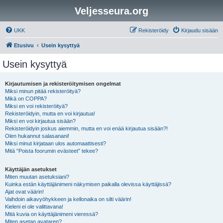
Veljesseura.org
UKK
Rekisteröidy
Kirjaudu sisään
Etusivu
Usein kysyttyä
Usein kysyttyä
Kirjautumisen ja rekisteröitymisen ongelmat
Miksi minun pitää rekisteröityä?
Mikä on COPPA?
Miksi en voi rekisteröityä?
Rekisteröidyin, mutta en voi kirjautua!
Miksi en voi kirjautua sisään?
Rekisteröidyin joskus aiemmin, mutta en voi enää kirjautua sisään?!
Olen hukannut salasanani!
Miksi minut kirjataan ulos automaattisesti?
Mitä “Poista foorumin evästeet” tekee?
Käyttäjän asetukset
Miten muutan asetuksiani?
Kuinka estän käyttäjänimeni näkymisen paikalla olevissa käyttäjissä?
Ajat ovat väärin!
Vaihdoin aikavyöhykkeen ja kellonaika on silti väärin!
Kieleni ei ole valittavana!
Mitä kuvia on käyttäjänimeni vieressä?
Miten asetan avataren?