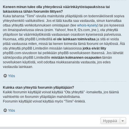
Keneen minun tulee olla yhteydessä väärinkäytöstapauksissa tai
lakiasioissa tähän foorumiin liittyen?
Kuka tahansa “Tiimi”-sivulla mainituista ylläpitäjistä on todennäköisesti sopiva
yhteyshenkilö valituksillesi. Jos et tätä kautta saa vastausta, sinun kannattaa
ottaa yhteyttä verkkotunnuksen omistajaan (tee
whois-kysely
) tai jos kyseessä
on ilmaispalvelussa oleva (esim. Yahoo!, free.fr, f2s.com, jne.), ota yhteyttä
ylläpitoon tai väärinkäytöksistä vastaavaan osastoon kyseisessä palvelussa.
Huomaa, että phpBB Limitedillä
ei ole lainkaan toimivaltaa
ja sitä ei voida
pitää vastuussa miten, missä tai kenen toimesta tämä foorumi on käytössä. Älä
ota yhteyttä phpBB Limitediin missään lakiasioissa
jotka eivät liity
phpBB.com-sivustoon tai pelkkään phpBB-sovellukseen itseensä. Jos lähetät
sähköpostia phpBB Limitedille
mistään kolmannen osapuolen
tämän
sovelluksen käytöstä, voit odottaa niukkasanaista vastausta, jos edes
vastausta lainkaan.
Ylös
Kuinka otan yhteyttä foorumin ylläpitäjään?
Kaikki foorumin käyttäjät voivat käyttää “Ota yhteyttä” -lomaketta, jos täämä
vaihtoehto on foorumin ylläpitäjän mahdollistama.
Foorumin käyttäjät voivat käyttää myös “Tiimi”-linkkiä.
Ylös
Hyppää