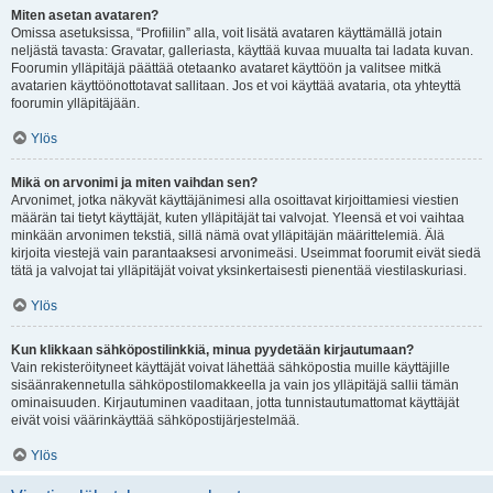
Miten asetan avataren?
Omissa asetuksissa, “Profiilin” alla, voit lisätä avataren käyttämällä jotain
neljästä tavasta: Gravatar, galleriasta, käyttää kuvaa muualta tai ladata kuvan.
Foorumin ylläpitäjä päättää otetaanko avataret käyttöön ja valitsee mitkä
avatarien käyttöönottotavat sallitaan. Jos et voi käyttää avataria, ota yhteyttä
foorumin ylläpitäjään.
Ylös
Mikä on arvonimi ja miten vaihdan sen?
Arvonimet, jotka näkyvät käyttäjänimesi alla osoittavat kirjoittamiesi viestien
määrän tai tietyt käyttäjät, kuten ylläpitäjät tai valvojat. Yleensä et voi vaihtaa
minkään arvonimen tekstiä, sillä nämä ovat ylläpitäjän määrittelemiä. Älä
kirjoita viestejä vain parantaaksesi arvonimeäsi. Useimmat foorumit eivät siedä
tätä ja valvojat tai ylläpitäjät voivat yksinkertaisesti pienentää viestilaskuriasi.
Ylös
Kun klikkaan sähköpostilinkkiä, minua pyydetään kirjautumaan?
Vain rekisteröityneet käyttäjät voivat lähettää sähköpostia muille käyttäjille
sisäänrakennetulla sähköpostilomakkeella ja vain jos ylläpitäjä sallii tämän
ominaisuuden. Kirjautuminen vaaditaan, jotta tunnistautumattomat käyttäjät
eivät voisi väärinkäyttää sähköpostijärjestelmää.
Ylös