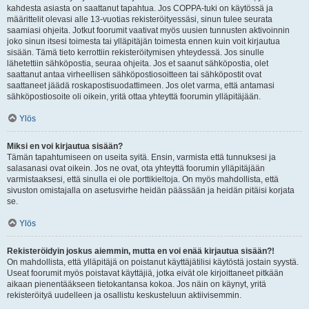
kahdesta asiasta on saattanut tapahtua. Jos COPPA-tuki on käytössä ja
määrittelit olevasi alle 13-vuotias rekisteröityessäsi, sinun tulee seurata
saamiasi ohjeita. Jotkut foorumit vaativat myös uusien tunnusten aktivoinnin
joko sinun itsesi toimesta tai ylläpitäjän toimesta ennen kuin voit kirjautua
sisään. Tämä tieto kerrottiin rekisteröitymisen yhteydessä. Jos sinulle
lähetettiin sähköpostia, seuraa ohjeita. Jos et saanut sähköpostia, olet
saattanut antaa virheellisen sähköpostiosoitteen tai sähköpostit ovat
saattaneet jäädä roskapostisuodattimeen. Jos olet varma, että antamasi
sähköpostiosoite oli oikein, yritä ottaa yhteyttä foorumin ylläpitäjään.
Ylös
Miksi en voi kirjautua sisään?
Tämän tapahtumiseen on useita syitä. Ensin, varmista että tunnuksesi ja
salasanasi ovat oikein. Jos ne ovat, ota yhteyttä foorumin ylläpitäjään
varmistaaksesi, että sinulla ei ole porttikieltoja. On myös mahdollista, että
sivuston omistajalla on asetusvirhe heidän päässään ja heidän pitäisi korjata
se.
Ylös
Rekisteröidyin joskus aiemmin, mutta en voi enää kirjautua sisään?!
On mahdollista, että ylläpitäjä on poistanut käyttäjätilisi käytöstä jostain syystä.
Useat foorumit myös poistavat käyttäjiä, jotka eivät ole kirjoittaneet pitkään
aikaan pienentääkseen tietokantansa kokoa. Jos näin on käynyt, yritä
rekisteröityä uudelleen ja osallistu keskusteluun aktiivisemmin.