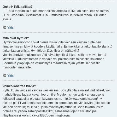
Onko HTML sallittu?
Ei. Tällä foorumilla ei ole mahdollista lähettää HTML:ää siten, että se toimisi
HTML-koodina. Yleisimmät HTML-muotoilut voi kuitenkin tehdä BBCoden
avulla.
Ylös
Mitä ovat hymiöt?
Hymiöt tai emoticonit ovat pieniä kuvia joita voidaan käyttää tunteiden
ilmaisemiseen lyhyitä koodeja käyttämällä. Esimerkiksi :) tarkoittaa iloista ja :(
tarkoittaa surullista. Hymiöiden täysi lista on nähtävillä
viestinlähetyslomakkeessa. Älä käytä hymiöitä liikaa, sillä ne voivat tehdä
viestistä lukukelvottoman ja valvoja voi poistaa niitä tai viestin kokonaan.
Foorumin ylläpitäjä on voinut myös määritellä rajan yksittäisen viestin
hymiöiden määrälle.
Ylös
Voinko lähettää kuvia?
Kyllä, kuvia voidaan käyttää viesteissäsi. Jos ylläpitäjä on sallinut liitteet, voit
mahdollisesti ladata kuvan foorumille. Muutoin sinun täytyy antaa osoite
julkisesti saatavilla olevaan kuvaan, esim. http://www.example.com/my-
picture.gif. Et voi antaa osoitetta omalla koneellasi oleviin kuviin (ellei se ole
yleinen palvelin) tai kuviin, jotka ovat käyttäjätunnistuksen takana, esim.
hotmail tai yahoo sähköpostilaatikot, salasanasuojatut sivustot, jne.
Näyttääksesi kuvan, käytä BBCoden [img]-tagia.