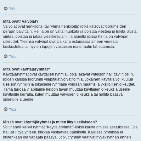
Ylös
Mitä ovatr valvojat?
Valvojat ovat henkilöitä (tai ryhmä henkilöitä) jotka katsovat foorumeiden
perään päivittäin. Heillä on on valta muokata ja poistaa viestejä ja lukita, avata,
siirtää, poistaa ja jakaa viestiketjuja niillä alueilla joissa heillä on valvojan
oikeudet. Yleensä valvojat ovat paikalla estämässä aiheen vierestä
keskustelua tai hyvien tapojen vastaisen materiaalin lähettämistä.
Ylös
Mitä ovat käyttäjäryhmät?
Käyttäjäryhmät ovat käyttäjien ryhmiä, jotka jakavat yhteisön hallittaviin osiin,
joiden kanssa foorumin ylläpitäjät voivat toimia. Jokainen käyttäjä voi kuulua
useisiin ryhmiin ja jokaiselle ryhmälle voidaan määritellä yksilölliset oikeudet.
Tämä tarjoaa ylläpitäjille helpon tavan muuttaa käyttäjien oikeuksia useille
käyttäjille kerralla, kuten muuttaa valvojien oikeuksia tai hallita pääsyä
suljetulle alueelle.
Ylös
Missä ovat käyttäjäryhmät ja miten liityn sellaiseen?
Voit nähdä kaikki ryhmät “Käyttäjäryhmät”-linkin kautta omissa asetuksissa. Jos
haluat liittyä yhteen, klikkaa vastaavaa painiketta. Kaikissa ryhmissä ei
kuitenkaan ole vapaata pääsyä. Jotkut ryhmät vaativat hyväksynnän ennen