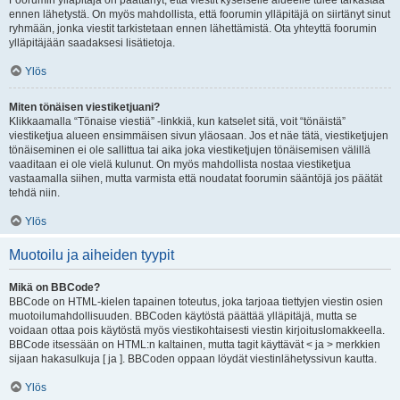
Foorumin ylläpitäjä on päättänyt, että viestit kyseiselle alueelle tulee tarkastaa
ennen lähetystä. On myös mahdollista, että foorumin ylläpitäjä on siirtänyt sinut
ryhmään, jonka viestit tarkistetaan ennen lähettämistä. Ota yhteyttä foorumin
ylläpitäjään saadaksesi lisätietoja.
Ylös
Miten tönäisen viestiketjuani?
Klikkaamalla “Tönaise viestiä” -linkkiä, kun katselet sitä, voit “tönäistä”
viestiketjua alueen ensimmäisen sivun yläosaan. Jos et näe tätä, viestiketjujen
tönäiseminen ei ole sallittua tai aika joka viestiketjujen tönäisemisen välillä
vaaditaan ei ole vielä kulunut. On myös mahdollista nostaa viestiketjua
vastaamalla siihen, mutta varmista että noudatat foorumin sääntöjä jos päätät
tehdä niin.
Ylös
Muotoilu ja aiheiden tyypit
Mikä on BBCode?
BBCode on HTML-kielen tapainen toteutus, joka tarjoaa tiettyjen viestin osien
muotoilumahdollisuuden. BBCoden käytöstä päättää ylläpitäjä, mutta se
voidaan ottaa pois käytöstä myös viestikohtaisesti viestin kirjoituslomakkeella.
BBCode itsessään on HTML:n kaltainen, mutta tagit käyttävät < ja > merkkien
sijaan hakasulkuja [ ja ]. BBCoden oppaan löydät viestinlähetyssivun kautta.
Ylös