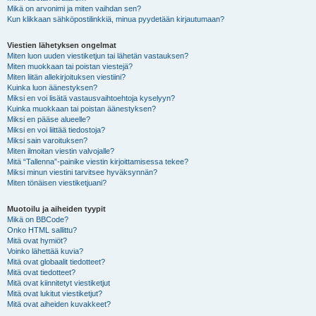
Mikä on arvonimi ja miten vaihdan sen?
Kun klikkaan sähköpostilinkkiä, minua pyydetään kirjautumaan?
Viestien lähetyksen ongelmat
Miten luon uuden viestiketjun tai lähetän vastauksen?
Miten muokkaan tai poistan viestejä?
Miten liitän allekirjoituksen viestiini?
Kuinka luon äänestyksen?
Miksi en voi lisätä vastausvaihtoehtoja kyselyyn?
Kuinka muokkaan tai poistan äänestyksen?
Miksi en pääse alueelle?
Miksi en voi liittää tiedostoja?
Miksi sain varoituksen?
Miten ilmoitan viestin valvojalle?
Mitä “Tallenna”-painike viestin kirjoittamisessa tekee?
Miksi minun viestini tarvitsee hyväksynnän?
Miten tönäisen viestiketjuani?
Muotoilu ja aiheiden tyypit
Mikä on BBCode?
Onko HTML sallittu?
Mitä ovat hymiöt?
Voinko lähettää kuvia?
Mitä ovat globaalit tiedotteet?
Mitä ovat tiedotteet?
Mitä ovat kiinnitetyt viestiketjut
Mitä ovat lukitut viestiketjut?
Mitä ovat aiheiden kuvakkeet?