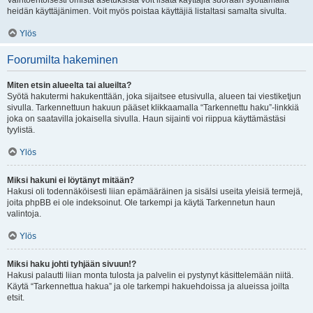
Vaihtoehtoisesti omista asetuksista voit lisätä käyttäjiä suoraan syöttämällä
heidän käyttäjänimen. Voit myös poistaa käyttäjiä listaltasi samalta sivulta.
Ylös
Foorumilta hakeminen
Miten etsin alueelta tai alueilta?
Syötä hakutermi hakukenttään, joka sijaitsee etusivulla, alueen tai viestiketjun
sivulla. Tarkennettuun hakuun pääset klikkaamalla “Tarkennettu haku”-linkkiä
joka on saatavilla jokaisella sivulla. Haun sijainti voi riippua käyttämästäsi
tyylistä.
Ylös
Miksi hakuni ei löytänyt mitään?
Hakusi oli todennäköisesti liian epämääräinen ja sisälsi useita yleisiä termejä,
joita phpBB ei ole indeksoinut. Ole tarkempi ja käytä Tarkennetun haun
valintoja.
Ylös
Miksi haku johti tyhjään sivuun!?
Hakusi palautti liian monta tulosta ja palvelin ei pystynyt käsittelemään niitä.
Käytä “Tarkennettua hakua” ja ole tarkempi hakuehdoissa ja alueissa joilta
etsit.