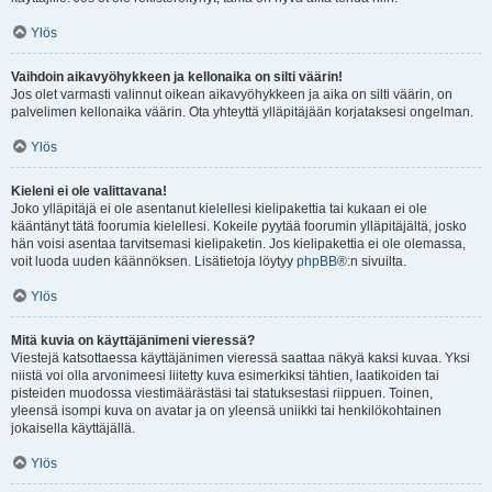
Ylös
Vaihdoin aikavyöhykkeen ja kellonaika on silti väärin!
Jos olet varmasti valinnut oikean aikavyöhykkeen ja aika on silti väärin, on
palvelimen kellonaika väärin. Ota yhteyttä ylläpitäjään korjataksesi ongelman.
Ylös
Kieleni ei ole valittavana!
Joko ylläpitäjä ei ole asentanut kielellesi kielipakettia tai kukaan ei ole
kääntänyt tätä foorumia kielellesi. Kokeile pyytää foorumin ylläpitäjältä, josko
hän voisi asentaa tarvitsemasi kielipaketin. Jos kielipakettia ei ole olemassa,
voit luoda uuden käännöksen. Lisätietoja löytyy
phpBB
®:n sivuilta.
Ylös
Mitä kuvia on käyttäjänimeni vieressä?
Viestejä katsottaessa käyttäjänimen vieressä saattaa näkyä kaksi kuvaa. Yksi
niistä voi olla arvonimeesi liitetty kuva esimerkiksi tähtien, laatikoiden tai
pisteiden muodossa viestimäärästäsi tai statuksestasi riippuen. Toinen,
yleensä isompi kuva on avatar ja on yleensä uniikki tai henkilökohtainen
jokaisella käyttäjällä.
Ylös