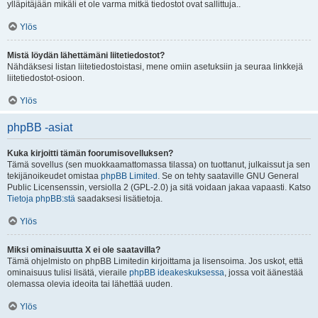
ylläpitäjään mikäli et ole varma mitkä tiedostot ovat sallittuja..
Ylös
Mistä löydän lähettämäni liitetiedostot?
Nähdäksesi listan liitetiedostoistasi, mene omiin asetuksiin ja seuraa linkkejä
liitetiedostot-osioon.
Ylös
phpBB -asiat
Kuka kirjoitti tämän foorumisovelluksen?
Tämä sovellus (sen muokkaamattomassa tilassa) on tuottanut, julkaissut ja sen
tekijänoikeudet omistaa
phpBB Limited
. Se on tehty saataville GNU General
Public Licensenssin, versiolla 2 (GPL-2.0) ja sitä voidaan jakaa vapaasti. Katso
Tietoja phpBB:stä
saadaksesi lisätietoja.
Ylös
Miksi ominaisuutta X ei ole saatavilla?
Tämä ohjelmisto on phpBB Limitedin kirjoittama ja lisensoima. Jos uskot, että
ominaisuus tulisi lisätä, vieraile
phpBB ideakeskuksessa
, jossa voit äänestää
olemassa olevia ideoita tai lähettää uuden.
Ylös