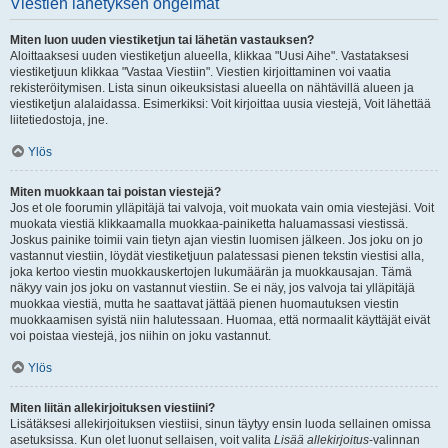
Viestien lähetyksen ongelmat
Miten luon uuden viestiketjun tai lähetän vastauksen?
Aloittaaksesi uuden viestiketjun alueella, klikkaa "Uusi Aihe". Vastataksesi
viestiketjuun klikkaa "Vastaa Viestiin". Viestien kirjoittaminen voi vaatia
rekisteröitymisen. Lista sinun oikeuksistasi alueella on nähtävillä alueen ja
viestiketjun alalaidassa. Esimerkiksi: Voit kirjoittaa uusia viestejä, Voit lähettää
liitetiedostoja, jne.
Ylös
Miten muokkaan tai poistan viestejä?
Jos et ole foorumin ylläpitäjä tai valvoja, voit muokata vain omia viestejäsi. Voit
muokata viestiä klikkaamalla muokkaa-painiketta haluamassasi viestissä.
Joskus painike toimii vain tietyn ajan viestin luomisen jälkeen. Jos joku on jo
vastannut viestiin, löydät viestiketjuun palatessasi pienen tekstin viestisi alla,
joka kertoo viestin muokkauskertojen lukumäärän ja muokkausajan. Tämä
näkyy vain jos joku on vastannut viestiin. Se ei näy, jos valvoja tai ylläpitäjä
muokkaa viestiä, mutta he saattavat jättää pienen huomautuksen viestin
muokkaamisen syistä niin halutessaan. Huomaa, että normaalit käyttäjät eivät
voi poistaa viestejä, jos niihin on joku vastannut.
Ylös
Miten liitän allekirjoituksen viestiini?
Lisätäksesi allekirjoituksen viestiisi, sinun täytyy ensin luoda sellainen omissa
asetuksissa. Kun olet luonut sellaisen, voit valita
Lisää allekirjoitus
-valinnan