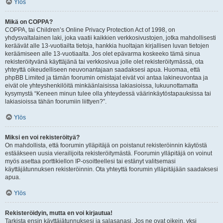
Ylös
Mikä on COPPA?
COPPA, tai Children’s Online Privacy Protection Act of 1998, on
yhdysvaltalainen laki, joka vaatii kaikkien verkkosivustojen, jotka mahdollisesti
keräävät alle 13-vuotiailta tietoja, hankkia huoltajan kirjallisen luvan tietojen
keräämiseen alle 13-vuotiaalta. Jos olet epävarma koskeeko tämä sinua
rekisteröityvänä käyttäjänä tai verkkosivua jolle olet rekisteröitymässä, ota
yhteyttä oikeudelliseen neuvonantajaan saadaksesi apua. Huomaa, että
phpBB Limited ja tämän foorumin omistajat eivät voi antaa lakineuvontaa ja
eivät ole yhteyshenkilöitä minkäänlaisissa lakiasioissa, lukuunottamatta
kysymystä “Keneen minun tulee olla yhteydessä väärinkäytöstapauksissa tai
lakiasioissa tähän foorumiin liittyen?”.
Ylös
Miksi en voi rekisteröityä?
On mahdollista, että foorumin ylläpitäjä on poistanut rekisteröinnin käytöstä
estääkseen uusia vierailijoita rekisteröitymästä. Foorumin ylläpitäjä on voinut
myös asettaa porttikiellon IP-osoitteellesi tai estänyt valitsemasi
käyttäjätunnuksen rekisteröinnin. Ota yhteyttä foorumin ylläpitäjään saadaksesi
apua.
Ylös
Rekisteröidyin, mutta en voi kirjautua!
Tarkista ensin käyttäjätunnuksesi ja salasanasi. Jos ne ovat oikein, yksi