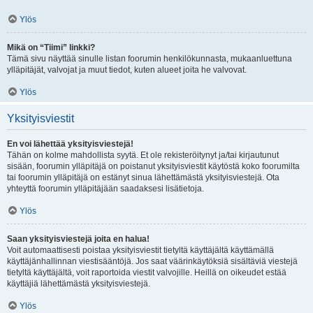
Ylös
Mikä on “Tiimi” linkki?
Tämä sivu näyttää sinulle listan foorumin henkilökunnasta, mukaanluettuna
ylläpitäjät, valvojat ja muut tiedot, kuten alueet joita he valvovat.
Ylös
Yksityisviestit
En voi lähettää yksityisviestejä!
Tähän on kolme mahdollista syytä. Et ole rekisteröitynyt ja/tai kirjautunut
sisään, foorumin ylläpitäjä on poistanut yksityisviestit käytöstä koko foorumilta
tai foorumin ylläpitäjä on estänyt sinua lähettämästä yksityisviestejä. Ota
yhteyttä foorumin ylläpitäjään saadaksesi lisätietoja.
Ylös
Saan yksityisviestejä joita en halua!
Voit automaattisesti poistaa yksityisviestit tietyltä käyttäjältä käyttämällä
käyttäjänhallinnan viestisääntöjä. Jos saat väärinkäytöksiä sisältäviä viestejä
tietyltä käyttäjältä, voit raportoida viestit valvojille. Heillä on oikeudet estää
käyttäjiä lähettämästä yksityisviestejä.
Ylös