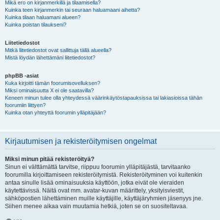
Mikä ero on kirjanmerkillä ja tilaamisella?
Kuinka teen kirjanmerkin tai seuraan haluamaani aihetta?
Kuinka tilaan haluamani alueen?
Kuinka poistan tilaukseni?
Liitetiedostot
Mitkä liitetiedostot ovat sallittuja tällä alueella?
Mistä löydän lähettämäni liitetiedostot?
phpBB -asiat
Kuka kirjoitti tämän foorumisovelluksen?
Miksi ominaisuutta X ei ole saatavilla?
Keneen minun tulee olla yhteydessä väärinkäytöstapauksissa tai lakiasioissa tähän
foorumiin liittyen?
Kuinka otan yhteyttä foorumin ylläpitäjään?
Kirjautumisen ja rekisteröitymisen ongelmat
Miksi minun pitää rekisteröityä?
Sinun ei välttämättä tarvitse, riippuu foorumin ylläpitäjästä, tarvitaanko
foorumilla kirjoittamiseen rekisteröitymistä. Rekisteröityminen voi kuitenkin
antaa sinulle lisää ominaisuuksia käyttöön, jotka eivät ole vieraiden
käytettävissä. Näitä ovat mm. avatar-kuvan määrittely, yksityisviestit,
sähköpostien lähettäminen muille käyttäjille, käyttäjäryhmien jäsenyys jne.
Siihen menee aikaa vain muutamia hetkiä, joten se on suositeltavaa.