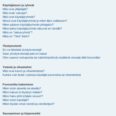
Käyttäjätasot ja ryhmät
Mitä ovat ylläpitäjät?
Mitä ovatr valvojat?
Mitä ovat käyttäjäryhmät?
Missä ovat käyttäjäryhmät ja miten liityn sellaiseen?
Miten pääsen käyttäjäryhmän johtajaksi?
Miksi jotkut käyttäjäryhmät näkyvät eri väreillä?
Mikä on “oletusryhmä”?
Mikä on “Tiimi” linkki?
Yksityisviestit
En voi lähettää yksityisviestejä!
Saan yksityisviestejä joita en halua!
Olen saanut roskapostia tai väärinkäytöksiä sisältäviä viestejä tältä foorumilta!
Ystävät ja vihamiehet
Mitä ovat kaveri ja vihamieslistat?
Kuinka voin lisätä / poistaa käyttäjiä kavereista tai vihamiehistä
Foorumilta hakeminen
Miten etsin alueelta tai alueilta?
Miksi hakuni ei löytänyt mitään?
Miksi haku johti tyhjään sivuun!?
Miten etsin käyttäjiä?
Miten löydän omat viestini ja viestiketjuni?
Seuraaminen ja kirjanmerkit