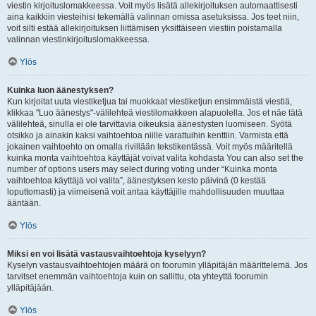
viestin kirjoituslomakkeessa. Voit myös lisätä allekirjoituksen automaattisesti
aina kaikkiin viesteihisi tekemällä valinnan omissa asetuksissa. Jos teet niin,
voit silti estää allekirjoituksen liittämisen yksittäiseen viestiin poistamalla
valinnan viestinkirjoituslomakkeessa.
Ylös
Kuinka luon äänestyksen?
Kun kirjoitat uuta viestiketjua tai muokkaat viestiketjun ensimmäistä viestiä,
klikkaa "Luo äänestys"-välilehteä viestilomakkeen alapuolella. Jos et näe tätä
välilehteä, sinulla ei ole tarvittavia oikeuksia äänestysten luomiseen. Syötä
otsikko ja ainakin kaksi vaihtoehtoa niille varattuihin kenttiin. Varmista että
jokainen vaihtoehto on omalla rivillään tekstikentässä. Voit myös määritellä
kuinka monta vaihtoehtoa käyttäjät voivat valita kohdasta You can also set the
number of options users may select during voting under “Kuinka monta
vaihtoehtoa käyttäjä voi valita”, äänestyksen kesto päivinä (0 kestää
loputtomasti) ja viimeisenä voit antaa käyttäjille mahdollisuuden muuttaa
ääntään.
Ylös
Miksi en voi lisätä vastausvaihtoehtoja kyselyyn?
Kyselyn vastausvaihtoehtojen määrä on foorumin ylläpitäjän määrittelemä. Jos
tarvitset enemmän vaihtoehtoja kuin on sallittu, ota yhteyttä foorumin
ylläpitäjään.
Ylös