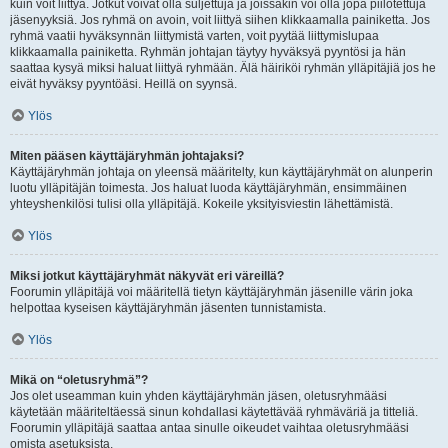
kuin voit liittyä. Jotkut voivat olla suljettuja ja joissakin voi olla jopa piilotettuja
jäsenyyksiä. Jos ryhmä on avoin, voit liittyä siihen klikkaamalla painiketta. Jos
ryhmä vaatii hyväksynnän liittymistä varten, voit pyytää liittymislupaa
klikkaamalla painiketta. Ryhmän johtajan täytyy hyväksyä pyyntösi ja hän
saattaa kysyä miksi haluat liittyä ryhmään. Älä häiriköi ryhmän ylläpitäjiä jos he
eivät hyväksy pyyntöäsi. Heillä on syynsä.
Ylös
Miten pääsen käyttäjäryhmän johtajaksi?
Käyttäjäryhmän johtaja on yleensä määritelty, kun käyttäjäryhmät on alunperin
luotu ylläpitäjän toimesta. Jos haluat luoda käyttäjäryhmän, ensimmäinen
yhteyshenkilösi tulisi olla ylläpitäjä. Kokeile yksityisviestin lähettämistä.
Ylös
Miksi jotkut käyttäjäryhmät näkyvät eri väreillä?
Foorumin ylläpitäjä voi määritellä tietyn käyttäjäryhmän jäsenille värin joka
helpottaa kyseisen käyttäjäryhmän jäsenten tunnistamista.
Ylös
Mikä on “oletusryhmä”?
Jos olet useamman kuin yhden käyttäjäryhmän jäsen, oletusryhmääsi
käytetään määriteltäessä sinun kohdallasi käytettävää ryhmäväriä ja titteliä.
Foorumin ylläpitäjä saattaa antaa sinulle oikeudet vaihtaa oletusryhmääsi
omista asetuksista.