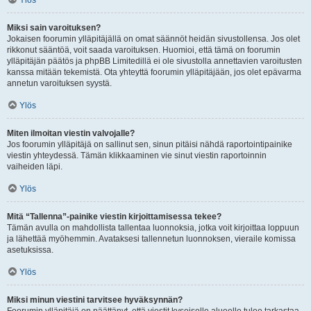
Ylös
Miksi sain varoituksen?
Jokaisen foorumin ylläpitäjällä on omat säännöt heidän sivustollensa. Jos olet
rikkonut sääntöä, voit saada varoituksen. Huomioi, että tämä on foorumin
ylläpitäjän päätös ja phpBB Limitedillä ei ole sivustolla annettavien varoitusten
kanssa mitään tekemistä. Ota yhteyttä foorumin ylläpitäjään, jos olet epävarma
annetun varoituksen syystä.
Ylös
Miten ilmoitan viestin valvojalle?
Jos foorumin ylläpitäjä on sallinut sen, sinun pitäisi nähdä raportointipainike
viestin yhteydessä. Tämän klikkaaminen vie sinut viestin raportoinnin
vaiheiden läpi.
Ylös
Mitä “Tallenna”-painike viestin kirjoittamisessa tekee?
Tämän avulla on mahdollista tallentaa luonnoksia, jotka voit kirjoittaa loppuun
ja lähettää myöhemmin. Avataksesi tallennetun luonnoksen, vieraile komissa
asetuksissa.
Ylös
Miksi minun viestini tarvitsee hyväksynnän?