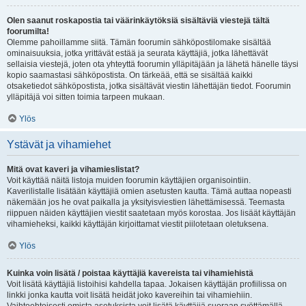
Olen saanut roskapostia tai väärinkäytöksiä sisältäviä viestejä tältä
foorumilta!
Olemme pahoillamme siitä. Tämän foorumin sähköpostilomake sisältää
ominaisuuksia, jotka yrittävät estää ja seurata käyttäjiä, jotka lähettävät
sellaisia viestejä, joten ota yhteyttä foorumin ylläpitäjään ja lähetä hänelle täysi
kopio saamastasi sähköpostista. On tärkeää, että se sisältää kaikki
otsaketiedot sähköpostista, jotka sisältävät viestin lähettäjän tiedot. Foorumin
ylläpitäjä voi sitten toimia tarpeen mukaan.
Ylös
Ystävät ja vihamiehet
Mitä ovat kaveri ja vihamieslistat?
Voit käyttää näitä listoja muiden foorumin käyttäjien organisointiin.
Kaverilistalle lisätään käyttäjiä omien asetusten kautta. Tämä auttaa nopeasti
näkemään jos he ovat paikalla ja yksityisviestien lähettämisessä. Teemasta
riippuen näiden käyttäjien viestit saatetaan myös korostaa. Jos lisäät käyttäjän
vihamieheksi, kaikki käyttäjän kirjoittamat viestit piilotetaan oletuksena.
Ylös
Kuinka voin lisätä / poistaa käyttäjiä kavereista tai vihamiehistä
Voit lisätä käyttäjiä listoihisi kahdella tapaa. Jokaisen käyttäjän profiilissa on
linkki jonka kautta voit lisätä heidät joko kavereihin tai vihamiehiin.