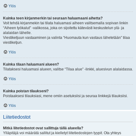
Ylös
Kuinka teen kirjanmerkin tai seuraan haluamaani aihetta?
Voit tehdä kirjanmekin tai tilata haluamasi aiheen valitsemalla sopivan linkin
“Aiheen työkalut” -valikossa, joka on sijoitettu kätevästi keskustelun ylä- ja
alalaidan lähelle.
Viestiketjuun vastaaminen ja valinta “Huomauta kun vastaus lähetetään” tilaa
viestiketjun.
Ylös
Kuinka tilaan haluamani alueen?
Tilataksesi haluamasi alueen, valitse “Tilaa alue” -linkki, aluesivun alalaidassa.
Ylös
Kuinka poistan tilaukseni?
Poistaaksesi tilauksiasi, mene omiin asetuksiisi ja seuraa linkkejä tilauksiisi.
Ylös
Liitetiedostot
Mitkä liitetiedostot ovat sallittuja tällä alueella?
Ylläpitäjä voi määrätä sallitut ja kielletyt liitetiedostojen tyypit. Ota yhteys