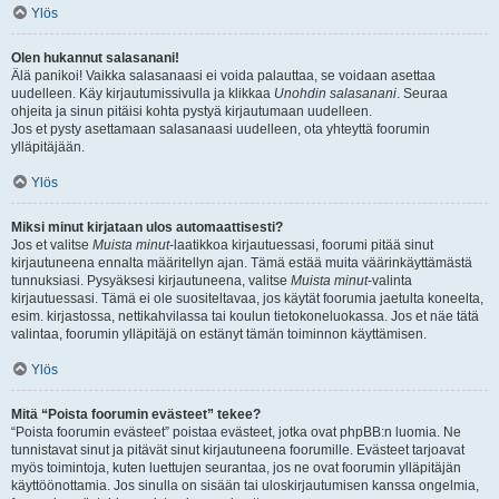
Ylös
Olen hukannut salasanani!
Älä panikoi! Vaikka salasanaasi ei voida palauttaa, se voidaan asettaa
uudelleen. Käy kirjautumissivulla ja klikkaa
Unohdin salasanani
. Seuraa
ohjeita ja sinun pitäisi kohta pystyä kirjautumaan uudelleen.
Jos et pysty asettamaan salasanaasi uudelleen, ota yhteyttä foorumin
ylläpitäjään.
Ylös
Miksi minut kirjataan ulos automaattisesti?
Jos et valitse
Muista minut
-laatikkoa kirjautuessasi, foorumi pitää sinut
kirjautuneena ennalta määritellyn ajan. Tämä estää muita väärinkäyttämästä
tunnuksiasi. Pysyäksesi kirjautuneena, valitse
Muista minut
-valinta
kirjautuessasi. Tämä ei ole suositeltavaa, jos käytät foorumia jaetulta koneelta,
esim. kirjastossa, nettikahvilassa tai koulun tietokoneluokassa. Jos et näe tätä
valintaa, foorumin ylläpitäjä on estänyt tämän toiminnon käyttämisen.
Ylös
Mitä “Poista foorumin evästeet” tekee?
“Poista foorumin evästeet” poistaa evästeet, jotka ovat phpBB:n luomia. Ne
tunnistavat sinut ja pitävät sinut kirjautuneena foorumille. Evästeet tarjoavat
myös toimintoja, kuten luettujen seurantaa, jos ne ovat foorumin ylläpitäjän
käyttöönottamia. Jos sinulla on sisään tai uloskirjautumisen kanssa ongelmia,