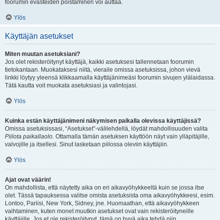
foorumin evästeiden poistaminen voi auttaa.
Ylös
Käyttäjän asetukset
Miten muutan asetuksiani?
Jos olet rekisteröitynyt käyttäjä, kaikki asetuksesi tallennetaan foorumin
tietokantaan. Muokataksesi niitä, vieraile omissa asetuksissa, johon vievä
linkki löytyy yleensä klikkaamalla käyttäjänimeäsi foorumin sivujen ylälaidassa.
Tätä kautta voit muokata asetuksiasi ja valintojasi.
Ylös
Kuinka estän käyttäjänimeni näkymisen paikalla olevissa käyttäjissä?
Omissa asetuksissasi, “Asetukset”-välilehdellä, löydät mahdollisuuden valita
Piilota paikallaolo
. Ottamalla tämän asetuksen käyttöön näyt vain ylläpitäjille,
valvojille ja itsellesi. Sinut lasketaan piilossa oleviin käyttäjiin.
Ylös
Ajat ovat väärin!
On mahdollista, että näytetty aika on eri aikavyöhykkeeltä kuin se jossa itse
olet. Tässä tapauksessa valitse omista asetuksista oma aikavyöhykkeesi, esim.
Lontoo, Pariisi, New York, Sidney, jne. Huomaathan, että aikavyöhykkeen
vaihtaminen, kuten monet muutkin asetukset ovat vain rekisteröityneille
käyttäjille. Jos et ole rekisteröitynyt, tämä on hyvä aika tehdä niin.