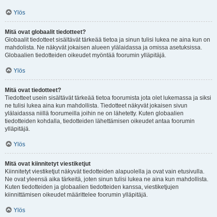
Ylös
Mitä ovat globaalit tiedotteet?
Globaalit tiedotteet sisältävät tärkeää tietoa ja sinun tulisi lukea ne aina kun on
mahdolista. Ne näkyvät jokaisen alueen ylälaidassa ja omissa asetuksissa.
Globaalien tiedotteiden oikeudet myöntää foorumin ylläpitäjä.
Ylös
Mitä ovat tiedotteet?
Tiedotteet usein sisältävät tärkeää tietoa foorumista jota olet lukemassa ja siksi
ne tulisi lukea aina kun mahdollista. Tiedotteet näkyvät jokaisen sivun
ylälaidassa niillä foorumeilla joihin ne on lähetetty. Kuten globaalien
tiedotteiden kohdalla, tiedotteiden lähettämisen oikeudet antaa foorumin
ylläpitäjä.
Ylös
Mitä ovat kiinnitetyt viestiketjut
Kiinnitetyt viestiketjut näkyvät tiedotteiden alapuolella ja ovat vain etusivulla.
Ne ovat yleensä aika tärkeitä, joten sinun tulisi lukea ne aina kun mahdollista.
Kuten tiedotteiden ja globaalien tiedotteiden kanssa, viestiketjujen
kiinnittämisen oikeudet määrittelee foorumin ylläpitäjä.
Ylös