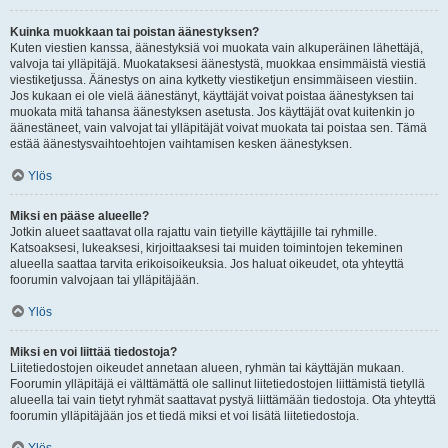
Kuinka muokkaan tai poistan äänestyksen?
Kuten viestien kanssa, äänestyksiä voi muokata vain alkuperäinen lähettäjä,
valvoja tai ylläpitäjä. Muokataksesi äänestystä, muokkaa ensimmäistä viestiä
viestiketjussa. Äänestys on aina kytketty viestiketjun ensimmäiseen viestiin.
Jos kukaan ei ole vielä äänestänyt, käyttäjät voivat poistaa äänestyksen tai
muokata mitä tahansa äänestyksen asetusta. Jos käyttäjät ovat kuitenkin jo
äänestäneet, vain valvojat tai ylläpitäjät voivat muokata tai poistaa sen. Tämä
estää äänestysvaihtoehtojen vaihtamisen kesken äänestyksen.
Ylös
Miksi en pääse alueelle?
Jotkin alueet saattavat olla rajattu vain tietyille käyttäjille tai ryhmille.
Katsoaksesi, lukeaksesi, kirjoittaaksesi tai muiden toimintojen tekeminen
alueella saattaa tarvita erikoisoikeuksia. Jos haluat oikeudet, ota yhteyttä
foorumin valvojaan tai ylläpitäjään.
Ylös
Miksi en voi liittää tiedostoja?
Liitetiedostojen oikeudet annetaan alueen, ryhmän tai käyttäjän mukaan.
Foorumin ylläpitäjä ei välttämättä ole sallinut liitetiedostojen liittämistä tietyllä
alueella tai vain tietyt ryhmät saattavat pystyä liittämään tiedostoja. Ota yhteyttä
foorumin ylläpitäjään jos et tiedä miksi et voi lisätä liitetiedostoja.