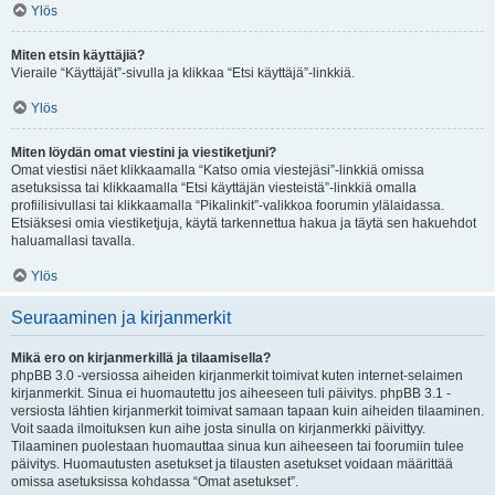
Ylös
Miten etsin käyttäjiä?
Vieraile “Käyttäjät”-sivulla ja klikkaa “Etsi käyttäjä”-linkkiä.
Ylös
Miten löydän omat viestini ja viestiketjuni?
Omat viestisi näet klikkaamalla “Katso omia viestejäsi”-linkkiä omissa
asetuksissa tai klikkaamalla “Etsi käyttäjän viesteistä”-linkkiä omalla
profiilisivullasi tai klikkaamalla “Pikalinkit”-valikkoa foorumin ylälaidassa.
Etsiäksesi omia viestiketjuja, käytä tarkennettua hakua ja täytä sen hakuehdot
haluamallasi tavalla.
Ylös
Seuraaminen ja kirjanmerkit
Mikä ero on kirjanmerkillä ja tilaamisella?
phpBB 3.0 -versiossa aiheiden kirjanmerkit toimivat kuten internet-selaimen
kirjanmerkit. Sinua ei huomautettu jos aiheeseen tuli päivitys. phpBB 3.1 -
versiosta lähtien kirjanmerkit toimivat samaan tapaan kuin aiheiden tilaaminen.
Voit saada ilmoituksen kun aihe josta sinulla on kirjanmerkki päivittyy.
Tilaaminen puolestaan huomauttaa sinua kun aiheeseen tai foorumiin tulee
päivitys. Huomautusten asetukset ja tilausten asetukset voidaan määrittää
omissa asetuksissa kohdassa “Omat asetukset”.