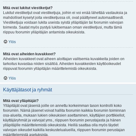
Mitä ovat lukitut viestiketjut?
Lukitut viestiketjut ovat viestiketjuja, joihin ei voi enää lähettää vastauksia ja
mahdolliset kyselyt joita viestiketjussa oli, ovat päättyneet automaattisesti.
Viestiketjuja voidaan lukita useista syistä ylläpitäjän tai foorumin valvojan
toimesta. Saatat myös pystyä lukitsemaan oman viestiketjusi, mutta tämä
riippuu foorumin ylläpitäjän antamista oikeuksista.
Ylös
Mitä ovat aiheiden kuvakkeet?
Aiheiden kuvakkeet ovat aiheen aloittajan valitsemia kuvakkeita joiden on
tarkoitus kuvastaa niiden sisältöä. Aiheiden kuvakkeiden käyttöoikeudet
riippuvat foorumin ylläpitäjän määrittelemistä oikeuksista.
Ylös
Käyttäjätasot ja ryhmät
Mitä ovat ylläpitäjät?
Ylläpitäjät ovat jäseniä joille on annettu korkeimman tason kontrolli koko
foorumiin. Nämä jäsenet voivat hallita foorumin kaikkia foorumin toiminnan
osa-alueita, mukaan lukien oikeuksien asettaminen, käyttäjien porttikiellot,
käyttäjäryhmät ja valvojat yms., riippuen foorumin perustajasta ja hänen
ylläpitäjille määrittelemistä oikeuksista. Heillä saattaa olla myös täydet
valvojan oikeudet kaikilla keskustelualueilla, riippuen foorumin perustajan
määrittelemistä asetuksista.