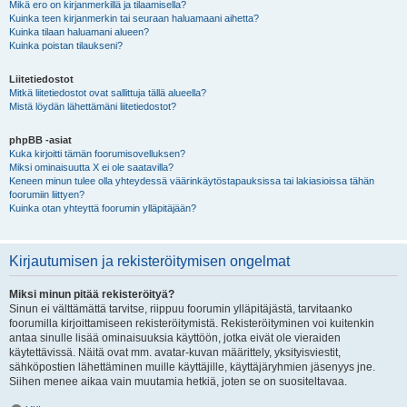
Mikä ero on kirjanmerkillä ja tilaamisella?
Kuinka teen kirjanmerkin tai seuraan haluamaani aihetta?
Kuinka tilaan haluamani alueen?
Kuinka poistan tilaukseni?
Liitetiedostot
Mitkä liitetiedostot ovat sallittuja tällä alueella?
Mistä löydän lähettämäni liitetiedostot?
phpBB -asiat
Kuka kirjoitti tämän foorumisovelluksen?
Miksi ominaisuutta X ei ole saatavilla?
Keneen minun tulee olla yhteydessä väärinkäytöstapauksissa tai lakiasioissa tähän
foorumiin liittyen?
Kuinka otan yhteyttä foorumin ylläpitäjään?
Kirjautumisen ja rekisteröitymisen ongelmat
Miksi minun pitää rekisteröityä?
Sinun ei välttämättä tarvitse, riippuu foorumin ylläpitäjästä, tarvitaanko
foorumilla kirjoittamiseen rekisteröitymistä. Rekisteröityminen voi kuitenkin
antaa sinulle lisää ominaisuuksia käyttöön, jotka eivät ole vieraiden
käytettävissä. Näitä ovat mm. avatar-kuvan määrittely, yksityisviestit,
sähköpostien lähettäminen muille käyttäjille, käyttäjäryhmien jäsenyys jne.
Siihen menee aikaa vain muutamia hetkiä, joten se on suositeltavaa.