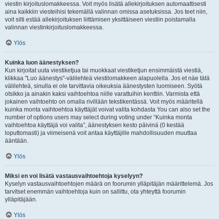
viestin kirjoituslomakkeessa. Voit myös lisätä allekirjoituksen automaattisesti
aina kaikkiin viesteihisi tekemällä valinnan omissa asetuksissa. Jos teet niin,
voit silti estää allekirjoituksen liittämisen yksittäiseen viestiin poistamalla
valinnan viestinkirjoituslomakkeessa.
Ylös
Kuinka luon äänestyksen?
Kun kirjoitat uuta viestiketjua tai muokkaat viestiketjun ensimmäistä viestiä,
klikkaa "Luo äänestys"-välilehteä viestilomakkeen alapuolella. Jos et näe tätä
välilehteä, sinulla ei ole tarvittavia oikeuksia äänestysten luomiseen. Syötä
otsikko ja ainakin kaksi vaihtoehtoa niille varattuihin kenttiin. Varmista että
jokainen vaihtoehto on omalla rivillään tekstikentässä. Voit myös määritellä
kuinka monta vaihtoehtoa käyttäjät voivat valita kohdasta You can also set the
number of options users may select during voting under “Kuinka monta
vaihtoehtoa käyttäjä voi valita”, äänestyksen kesto päivinä (0 kestää
loputtomasti) ja viimeisenä voit antaa käyttäjille mahdollisuuden muuttaa
ääntään.
Ylös
Miksi en voi lisätä vastausvaihtoehtoja kyselyyn?
Kyselyn vastausvaihtoehtojen määrä on foorumin ylläpitäjän määrittelemä. Jos
tarvitset enemmän vaihtoehtoja kuin on sallittu, ota yhteyttä foorumin
ylläpitäjään.
Ylös