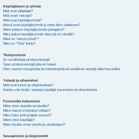
Käyttäjätasot ja ryhmät
Mitä ovat ylläpitäjät?
Mitä ovatr valvojat?
Mitä ovat käyttäjäryhmät?
Missä ovat käyttäjäryhmät ja miten liityn sellaiseen?
Miten pääsen käyttäjäryhmän johtajaksi?
Miksi jotkut käyttäjäryhmät näkyvät eri väreillä?
Mikä on “oletusryhmä”?
Mikä on “Tiimi” linkki?
Yksityisviestit
En voi lähettää yksityisviestejä!
Saan yksityisviestejä joita en halua!
Olen saanut roskapostia tai väärinkäytöksiä sisältäviä viestejä tältä foorumilta!
Ystävät ja vihamiehet
Mitä ovat kaveri ja vihamieslistat?
Kuinka voin lisätä / poistaa käyttäjiä kavereista tai vihamiehistä
Foorumilta hakeminen
Miten etsin alueelta tai alueilta?
Miksi hakuni ei löytänyt mitään?
Miksi haku johti tyhjään sivuun!?
Miten etsin käyttäjiä?
Miten löydän omat viestini ja viestiketjuni?
Seuraaminen ja kirjanmerkit