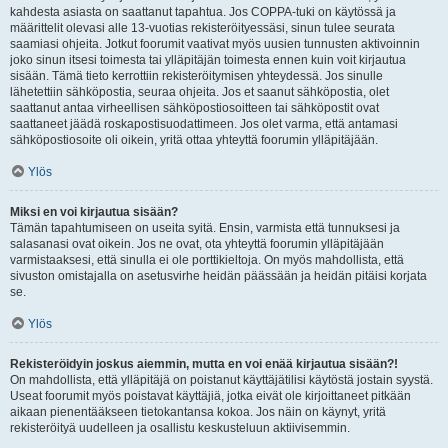
kahdesta asiasta on saattanut tapahtua. Jos COPPA-tuki on käytössä ja
määrittelit olevasi alle 13-vuotias rekisteröityessäsi, sinun tulee seurata
saamiasi ohjeita. Jotkut foorumit vaativat myös uusien tunnusten aktivoinnin
joko sinun itsesi toimesta tai ylläpitäjän toimesta ennen kuin voit kirjautua
sisään. Tämä tieto kerrottiin rekisteröitymisen yhteydessä. Jos sinulle
lähetettiin sähköpostia, seuraa ohjeita. Jos et saanut sähköpostia, olet
saattanut antaa virheellisen sähköpostiosoitteen tai sähköpostit ovat
saattaneet jäädä roskapostisuodattimeen. Jos olet varma, että antamasi
sähköpostiosoite oli oikein, yritä ottaa yhteyttä foorumin ylläpitäjään.
Ylös
Miksi en voi kirjautua sisään?
Tämän tapahtumiseen on useita syitä. Ensin, varmista että tunnuksesi ja
salasanasi ovat oikein. Jos ne ovat, ota yhteyttä foorumin ylläpitäjään
varmistaaksesi, että sinulla ei ole porttikieltoja. On myös mahdollista, että
sivuston omistajalla on asetusvirhe heidän päässään ja heidän pitäisi korjata
se.
Ylös
Rekisteröidyin joskus aiemmin, mutta en voi enää kirjautua sisään?!
On mahdollista, että ylläpitäjä on poistanut käyttäjätilisi käytöstä jostain syystä.
Useat foorumit myös poistavat käyttäjiä, jotka eivät ole kirjoittaneet pitkään
aikaan pienentääkseen tietokantansa kokoa. Jos näin on käynyt, yritä
rekisteröityä uudelleen ja osallistu keskusteluun aktiivisemmin.