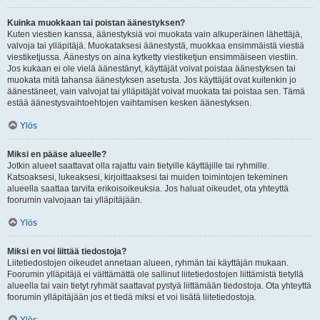
Kuinka muokkaan tai poistan äänestyksen?
Kuten viestien kanssa, äänestyksiä voi muokata vain alkuperäinen lähettäjä,
valvoja tai ylläpitäjä. Muokataksesi äänestystä, muokkaa ensimmäistä viestiä
viestiketjussa. Äänestys on aina kytketty viestiketjun ensimmäiseen viestiin.
Jos kukaan ei ole vielä äänestänyt, käyttäjät voivat poistaa äänestyksen tai
muokata mitä tahansa äänestyksen asetusta. Jos käyttäjät ovat kuitenkin jo
äänestäneet, vain valvojat tai ylläpitäjät voivat muokata tai poistaa sen. Tämä
estää äänestysvaihtoehtojen vaihtamisen kesken äänestyksen.
Ylös
Miksi en pääse alueelle?
Jotkin alueet saattavat olla rajattu vain tietyille käyttäjille tai ryhmille.
Katsoaksesi, lukeaksesi, kirjoittaaksesi tai muiden toimintojen tekeminen
alueella saattaa tarvita erikoisoikeuksia. Jos haluat oikeudet, ota yhteyttä
foorumin valvojaan tai ylläpitäjään.
Ylös
Miksi en voi liittää tiedostoja?
Liitetiedostojen oikeudet annetaan alueen, ryhmän tai käyttäjän mukaan.
Foorumin ylläpitäjä ei välttämättä ole sallinut liitetiedostojen liittämistä tietyllä
alueella tai vain tietyt ryhmät saattavat pystyä liittämään tiedostoja. Ota yhteyttä
foorumin ylläpitäjään jos et tiedä miksi et voi lisätä liitetiedostoja.