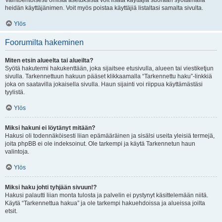
Vaihtoehtoisesti omista asetuksista voit lisätä käyttäjiä suoraan syöttämällä
heidän käyttäjänimen. Voit myös poistaa käyttäjiä listaltasi samalta sivulta.
Ylös
Foorumilta hakeminen
Miten etsin alueelta tai alueilta?
Syötä hakutermi hakukenttään, joka sijaitsee etusivulla, alueen tai viestiketjun
sivulla. Tarkennettuun hakuun pääset klikkaamalla “Tarkennettu haku”-linkkiä
joka on saatavilla jokaisella sivulla. Haun sijainti voi riippua käyttämästäsi
tyylistä.
Ylös
Miksi hakuni ei löytänyt mitään?
Hakusi oli todennäköisesti liian epämääräinen ja sisälsi useita yleisiä termejä,
joita phpBB ei ole indeksoinut. Ole tarkempi ja käytä Tarkennetun haun
valintoja.
Ylös
Miksi haku johti tyhjään sivuun!?
Hakusi palautti liian monta tulosta ja palvelin ei pystynyt käsittelemään niitä.
Käytä “Tarkennettua hakua” ja ole tarkempi hakuehdoissa ja alueissa joilta
etsit.