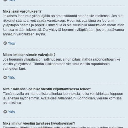
Ylös
Miksi sain varoituksen?
Jokaisen foorumin ylläpitäjällä on omat säännöt heidän sivustollensa. Jos olet
rikkonut sääntöä, voit saada varoituksen. Huomioi, että tämä on foorumin
ylläpitäjän päätös ja phpBB Limitedillä ei ole sivustolla annettavien varoitusten
kanssa mitään tekemistä. Ota yhteyttä foorumin ylläpitäjään, jos olet epävarma
annetun varoituksen syystä.
Ylös
Miten ilmoitan viestin valvojalle?
Jos foorumin ylläpitäjä on sallinut sen, sinun pitäisi nähdä raportointipainike
viestin yhteydessä. Tämän klikkaaminen vie sinut viestin raportoinnin
vaiheiden läpi.
Ylös
Mitä “Tallenna”-painike viestin kirjoittamisessa tekee?
Tämän avulla on mahdollista tallentaa luonnoksia, jotka voit kirjoittaa loppuun
ja lähettää myöhemmin. Avataksesi tallennetun luonnoksen, vieraile komissa
asetuksissa.
Ylös
Miksi minun viestini tarvitsee hyväksynnän?