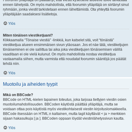
Foorumin ylläpitäjä on päättänyt, että viestit kyseiselle alueelle tulee tarkastaa
ennen lähetystä. On myös mahdollista, että foorumin ylläpitäjä on siirtänyt sinut
ryhmään, jonka viestit tarkistetaan ennen lähettämistä. Ota yhteyttä foorumin
ylläpitäjään saadaksesi lisätietoja.
Ylös
Miten tönäisen viestiketjuani?
Klikkaamalla “Tönaise viestiä” -linkkiä, kun katselet sitä, voit “tönäistä”
viestiketjua alueen ensimmäisen sivun yläosaan. Jos et näe tätä, viestiketjujen
tönäiseminen ei ole sallittua tai aika joka viestiketjujen tönäisemisen välillä
vaaditaan ei ole vielä kulunut. On myös mahdollista nostaa viestiketjua
vastaamalla siihen, mutta varmista että noudatat foorumin sääntöjä jos päätät
tehdä niin.
Ylös
Muotoilu ja aiheiden tyypit
Mikä on BBCode?
BBCode on HTML-kielen tapainen toteutus, joka tarjoaa tiettyjen viestin osien
muotoilumahdollisuuden. BBCoden käytöstä päättää ylläpitäjä, mutta se
voidaan ottaa pois käytöstä myös viestikohtaisesti viestin kirjoituslomakkeella.
BBCode itsessään on HTML:n kaltainen, mutta tagit käyttävät < ja > merkkien
sijaan hakasulkuja [ ja ]. BBCoden oppaan löydät viestinlähetyssivun kautta.
Ylös