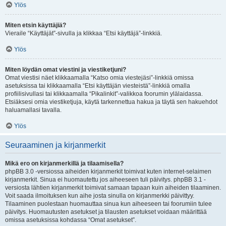
Ylös
Miten etsin käyttäjiä?
Vieraile “Käyttäjät”-sivulla ja klikkaa “Etsi käyttäjä”-linkkiä.
Ylös
Miten löydän omat viestini ja viestiketjuni?
Omat viestisi näet klikkaamalla “Katso omia viestejäsi”-linkkiä omissa
asetuksissa tai klikkaamalla “Etsi käyttäjän viesteistä”-linkkiä omalla
profiilisivullasi tai klikkaamalla “Pikalinkit”-valikkoa foorumin ylälaidassa.
Etsiäksesi omia viestiketjuja, käytä tarkennettua hakua ja täytä sen hakuehdot
haluamallasi tavalla.
Ylös
Seuraaminen ja kirjanmerkit
Mikä ero on kirjanmerkillä ja tilaamisella?
phpBB 3.0 -versiossa aiheiden kirjanmerkit toimivat kuten internet-selaimen
kirjanmerkit. Sinua ei huomautettu jos aiheeseen tuli päivitys. phpBB 3.1 -
versiosta lähtien kirjanmerkit toimivat samaan tapaan kuin aiheiden tilaaminen.
Voit saada ilmoituksen kun aihe josta sinulla on kirjanmerkki päivittyy.
Tilaaminen puolestaan huomauttaa sinua kun aiheeseen tai foorumiin tulee
päivitys. Huomautusten asetukset ja tilausten asetukset voidaan määrittää
omissa asetuksissa kohdassa “Omat asetukset”.