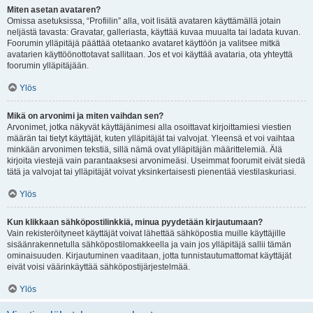
Miten asetan avataren?
Omissa asetuksissa, “Profiilin” alla, voit lisätä avataren käyttämällä jotain
neljästä tavasta: Gravatar, galleriasta, käyttää kuvaa muualta tai ladata kuvan.
Foorumin ylläpitäjä päättää otetaanko avataret käyttöön ja valitsee mitkä
avatarien käyttöönottotavat sallitaan. Jos et voi käyttää avataria, ota yhteyttä
foorumin ylläpitäjään.
Ylös
Mikä on arvonimi ja miten vaihdan sen?
Arvonimet, jotka näkyvät käyttäjänimesi alla osoittavat kirjoittamiesi viestien
määrän tai tietyt käyttäjät, kuten ylläpitäjät tai valvojat. Yleensä et voi vaihtaa
minkään arvonimen tekstiä, sillä nämä ovat ylläpitäjän määrittelemiä. Älä
kirjoita viestejä vain parantaaksesi arvonimeäsi. Useimmat foorumit eivät siedä
tätä ja valvojat tai ylläpitäjät voivat yksinkertaisesti pienentää viestilaskuriasi.
Ylös
Kun klikkaan sähköpostilinkkiä, minua pyydetään kirjautumaan?
Vain rekisteröityneet käyttäjät voivat lähettää sähköpostia muille käyttäjille
sisäänrakennetulla sähköpostilomakkeella ja vain jos ylläpitäjä sallii tämän
ominaisuuden. Kirjautuminen vaaditaan, jotta tunnistautumattomat käyttäjät
eivät voisi väärinkäyttää sähköpostijärjestelmää.
Ylös