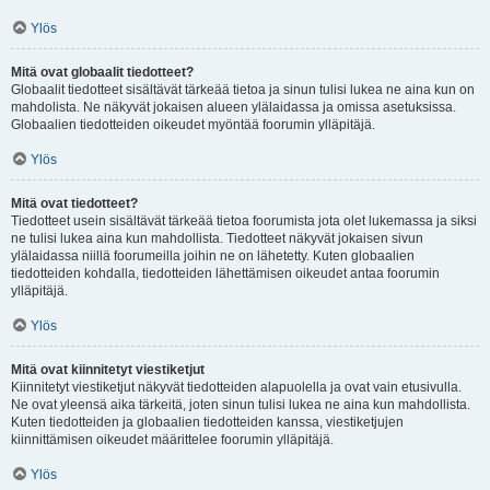
Ylös
Mitä ovat globaalit tiedotteet?
Globaalit tiedotteet sisältävät tärkeää tietoa ja sinun tulisi lukea ne aina kun on
mahdolista. Ne näkyvät jokaisen alueen ylälaidassa ja omissa asetuksissa.
Globaalien tiedotteiden oikeudet myöntää foorumin ylläpitäjä.
Ylös
Mitä ovat tiedotteet?
Tiedotteet usein sisältävät tärkeää tietoa foorumista jota olet lukemassa ja siksi
ne tulisi lukea aina kun mahdollista. Tiedotteet näkyvät jokaisen sivun
ylälaidassa niillä foorumeilla joihin ne on lähetetty. Kuten globaalien
tiedotteiden kohdalla, tiedotteiden lähettämisen oikeudet antaa foorumin
ylläpitäjä.
Ylös
Mitä ovat kiinnitetyt viestiketjut
Kiinnitetyt viestiketjut näkyvät tiedotteiden alapuolella ja ovat vain etusivulla.
Ne ovat yleensä aika tärkeitä, joten sinun tulisi lukea ne aina kun mahdollista.
Kuten tiedotteiden ja globaalien tiedotteiden kanssa, viestiketjujen
kiinnittämisen oikeudet määrittelee foorumin ylläpitäjä.
Ylös