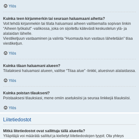
Ylös
Kuinka teen kirjanmerkin tai seuraan haluamaani aihetta?
Voit tehdä kirjanmekin tai tilata haluamasi aiheen valitsemalla sopivan linkin
“Aiheen työkalut” -valikossa, joka on sijoitettu kätevästi keskustelun ylä- ja
alalaidan lähelle.
Viestiketjuun vastaaminen ja valinta “Huomauta kun vastaus lähetetään” tilaa
viestiketjun.
Ylös
Kuinka tilaan haluamani alueen?
Tilataksesi haluamasi alueen, valitse “Tilaa alue” -linkki, aluesivun alalaidassa.
Ylös
Kuinka poistan tilaukseni?
Poistaaksesi tilauksiasi, mene omiin asetuksiisi ja seuraa linkkejä tilauksiisi.
Ylös
Liitetiedostot
Mitkä liitetiedostot ovat sallittuja tällä alueella?
Ylläpitäjä voi määrätä sallitut ja kielletyt liitetiedostojen tyypit. Ota yhteys