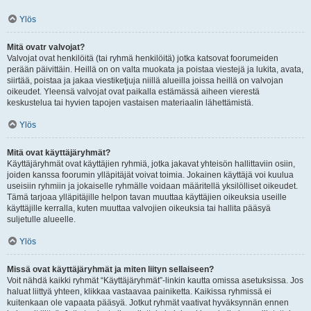
Ylös
Mitä ovatr valvojat?
Valvojat ovat henkilöitä (tai ryhmä henkilöitä) jotka katsovat foorumeiden
perään päivittäin. Heillä on on valta muokata ja poistaa viestejä ja lukita, avata,
siirtää, poistaa ja jakaa viestiketjuja niillä alueilla joissa heillä on valvojan
oikeudet. Yleensä valvojat ovat paikalla estämässä aiheen vierestä
keskustelua tai hyvien tapojen vastaisen materiaalin lähettämistä.
Ylös
Mitä ovat käyttäjäryhmät?
Käyttäjäryhmät ovat käyttäjien ryhmiä, jotka jakavat yhteisön hallittaviin osiin,
joiden kanssa foorumin ylläpitäjät voivat toimia. Jokainen käyttäjä voi kuulua
useisiin ryhmiin ja jokaiselle ryhmälle voidaan määritellä yksilölliset oikeudet.
Tämä tarjoaa ylläpitäjille helpon tavan muuttaa käyttäjien oikeuksia useille
käyttäjille kerralla, kuten muuttaa valvojien oikeuksia tai hallita pääsyä
suljetulle alueelle.
Ylös
Missä ovat käyttäjäryhmät ja miten liityn sellaiseen?
Voit nähdä kaikki ryhmät “Käyttäjäryhmät”-linkin kautta omissa asetuksissa. Jos
haluat liittyä yhteen, klikkaa vastaavaa painiketta. Kaikissa ryhmissä ei
kuitenkaan ole vapaata pääsyä. Jotkut ryhmät vaativat hyväksynnän ennen