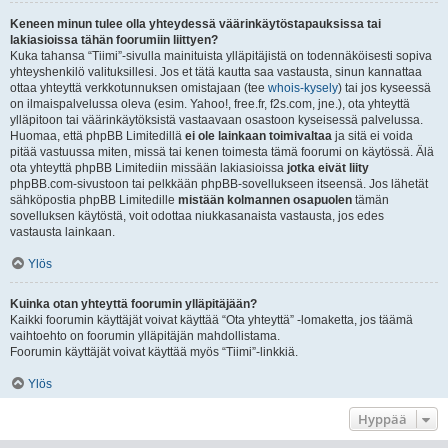
Keneen minun tulee olla yhteydessä väärinkäytöstapauksissa tai
lakiasioissa tähän foorumiin liittyen?
Kuka tahansa “Tiimi”-sivulla mainituista ylläpitäjistä on todennäköisesti sopiva
yhteyshenkilö valituksillesi. Jos et tätä kautta saa vastausta, sinun kannattaa
ottaa yhteyttä verkkotunnuksen omistajaan (tee
whois-kysely
) tai jos kyseessä
on ilmaispalvelussa oleva (esim. Yahoo!, free.fr, f2s.com, jne.), ota yhteyttä
ylläpitoon tai väärinkäytöksistä vastaavaan osastoon kyseisessä palvelussa.
Huomaa, että phpBB Limitedillä
ei ole lainkaan toimivaltaa
ja sitä ei voida
pitää vastuussa miten, missä tai kenen toimesta tämä foorumi on käytössä. Älä
ota yhteyttä phpBB Limitediin missään lakiasioissa
jotka eivät liity
phpBB.com-sivustoon tai pelkkään phpBB-sovellukseen itseensä. Jos lähetät
sähköpostia phpBB Limitedille
mistään kolmannen osapuolen
tämän
sovelluksen käytöstä, voit odottaa niukkasanaista vastausta, jos edes
vastausta lainkaan.
Ylös
Kuinka otan yhteyttä foorumin ylläpitäjään?
Kaikki foorumin käyttäjät voivat käyttää “Ota yhteyttä” -lomaketta, jos täämä
vaihtoehto on foorumin ylläpitäjän mahdollistama.
Foorumin käyttäjät voivat käyttää myös “Tiimi”-linkkiä.
Ylös
Hyppää