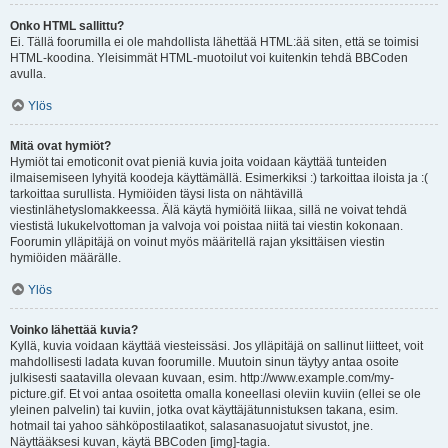
Onko HTML sallittu?
Ei. Tällä foorumilla ei ole mahdollista lähettää HTML:ää siten, että se toimisi
HTML-koodina. Yleisimmät HTML-muotoilut voi kuitenkin tehdä BBCoden
avulla.
Ylös
Mitä ovat hymiöt?
Hymiöt tai emoticonit ovat pieniä kuvia joita voidaan käyttää tunteiden
ilmaisemiseen lyhyitä koodeja käyttämällä. Esimerkiksi :) tarkoittaa iloista ja :(
tarkoittaa surullista. Hymiöiden täysi lista on nähtävillä
viestinlähetyslomakkeessa. Älä käytä hymiöitä liikaa, sillä ne voivat tehdä
viestistä lukukelvottoman ja valvoja voi poistaa niitä tai viestin kokonaan.
Foorumin ylläpitäjä on voinut myös määritellä rajan yksittäisen viestin
hymiöiden määrälle.
Ylös
Voinko lähettää kuvia?
Kyllä, kuvia voidaan käyttää viesteissäsi. Jos ylläpitäjä on sallinut liitteet, voit
mahdollisesti ladata kuvan foorumille. Muutoin sinun täytyy antaa osoite
julkisesti saatavilla olevaan kuvaan, esim. http://www.example.com/my-
picture.gif. Et voi antaa osoitetta omalla koneellasi oleviin kuviin (ellei se ole
yleinen palvelin) tai kuviin, jotka ovat käyttäjätunnistuksen takana, esim.
hotmail tai yahoo sähköpostilaatikot, salasanasuojatut sivustot, jne.
Näyttääksesi kuvan, käytä BBCoden [img]-tagia.