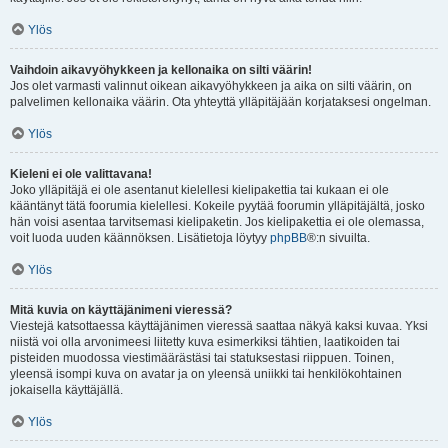
Ylös
Vaihdoin aikavyöhykkeen ja kellonaika on silti väärin!
Jos olet varmasti valinnut oikean aikavyöhykkeen ja aika on silti väärin, on
palvelimen kellonaika väärin. Ota yhteyttä ylläpitäjään korjataksesi ongelman.
Ylös
Kieleni ei ole valittavana!
Joko ylläpitäjä ei ole asentanut kielellesi kielipakettia tai kukaan ei ole
kääntänyt tätä foorumia kielellesi. Kokeile pyytää foorumin ylläpitäjältä, josko
hän voisi asentaa tarvitsemasi kielipaketin. Jos kielipakettia ei ole olemassa,
voit luoda uuden käännöksen. Lisätietoja löytyy
phpBB
®:n sivuilta.
Ylös
Mitä kuvia on käyttäjänimeni vieressä?
Viestejä katsottaessa käyttäjänimen vieressä saattaa näkyä kaksi kuvaa. Yksi
niistä voi olla arvonimeesi liitetty kuva esimerkiksi tähtien, laatikoiden tai
pisteiden muodossa viestimäärästäsi tai statuksestasi riippuen. Toinen,
yleensä isompi kuva on avatar ja on yleensä uniikki tai henkilökohtainen
jokaisella käyttäjällä.
Ylös