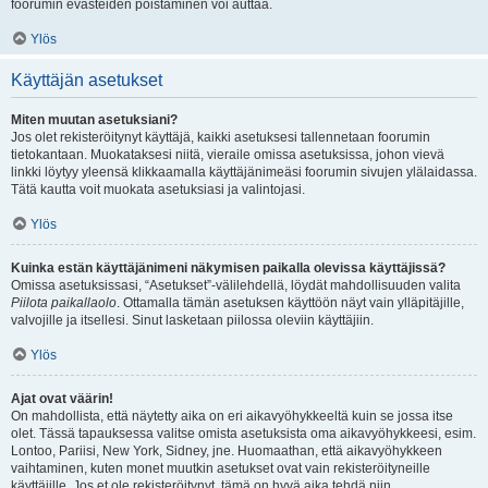
foorumin evästeiden poistaminen voi auttaa.
Ylös
Käyttäjän asetukset
Miten muutan asetuksiani?
Jos olet rekisteröitynyt käyttäjä, kaikki asetuksesi tallennetaan foorumin
tietokantaan. Muokataksesi niitä, vieraile omissa asetuksissa, johon vievä
linkki löytyy yleensä klikkaamalla käyttäjänimeäsi foorumin sivujen ylälaidassa.
Tätä kautta voit muokata asetuksiasi ja valintojasi.
Ylös
Kuinka estän käyttäjänimeni näkymisen paikalla olevissa käyttäjissä?
Omissa asetuksissasi, “Asetukset”-välilehdellä, löydät mahdollisuuden valita
Piilota paikallaolo
. Ottamalla tämän asetuksen käyttöön näyt vain ylläpitäjille,
valvojille ja itsellesi. Sinut lasketaan piilossa oleviin käyttäjiin.
Ylös
Ajat ovat väärin!
On mahdollista, että näytetty aika on eri aikavyöhykkeeltä kuin se jossa itse
olet. Tässä tapauksessa valitse omista asetuksista oma aikavyöhykkeesi, esim.
Lontoo, Pariisi, New York, Sidney, jne. Huomaathan, että aikavyöhykkeen
vaihtaminen, kuten monet muutkin asetukset ovat vain rekisteröityneille
käyttäjille. Jos et ole rekisteröitynyt, tämä on hyvä aika tehdä niin.