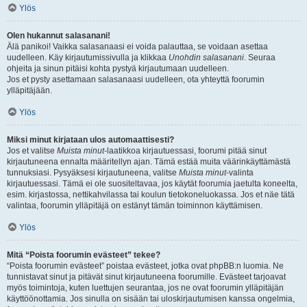
Ylös
Olen hukannut salasanani!
Älä panikoi! Vaikka salasanaasi ei voida palauttaa, se voidaan asettaa
uudelleen. Käy kirjautumissivulla ja klikkaa
Unohdin salasanani
. Seuraa
ohjeita ja sinun pitäisi kohta pystyä kirjautumaan uudelleen.
Jos et pysty asettamaan salasanaasi uudelleen, ota yhteyttä foorumin
ylläpitäjään.
Ylös
Miksi minut kirjataan ulos automaattisesti?
Jos et valitse
Muista minut
-laatikkoa kirjautuessasi, foorumi pitää sinut
kirjautuneena ennalta määritellyn ajan. Tämä estää muita väärinkäyttämästä
tunnuksiasi. Pysyäksesi kirjautuneena, valitse
Muista minut
-valinta
kirjautuessasi. Tämä ei ole suositeltavaa, jos käytät foorumia jaetulta koneelta,
esim. kirjastossa, nettikahvilassa tai koulun tietokoneluokassa. Jos et näe tätä
valintaa, foorumin ylläpitäjä on estänyt tämän toiminnon käyttämisen.
Ylös
Mitä “Poista foorumin evästeet” tekee?
“Poista foorumin evästeet” poistaa evästeet, jotka ovat phpBB:n luomia. Ne
tunnistavat sinut ja pitävät sinut kirjautuneena foorumille. Evästeet tarjoavat
myös toimintoja, kuten luettujen seurantaa, jos ne ovat foorumin ylläpitäjän
käyttöönottamia. Jos sinulla on sisään tai uloskirjautumisen kanssa ongelmia,