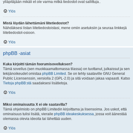
ylläpitäjään mikäli et ole varma mitkä tiedostot ovat sallittuja..
Ylös
Mistä löydän lähettämäni liitetiedostot?
Nähdäksesi listan liitetiedostoistasi, mene omiin asetuksiin ja seuraa linkkejä
liitetiedostot-osioon.
Ylös
phpBB -asiat
Kuka kirjoitti tämän foorumisovelluksen?
Tämä sovellus (sen muokkaamattomassa tilassa) on tuottanut, julkaissut ja sen
tekijänoikeudet omistaa
phpBB Limited
. Se on tehty saataville GNU General
Public Licensenssin, versiolla 2 (GPL-2.0) ja sitä voidaan jakaa vapaasti. Katso
Tietoja phpBB:stä
saadaksesi lisätietoja.
Ylös
Miksi ominaisuutta X ei ole saatavilla?
Tämä ohjelmisto on phpBB Limitedin kirjoittama ja lisensoima. Jos uskot, että
ominaisuus tulisi lisätä, vieraile
phpBB ideakeskuksessa
, jossa voit äänestää
olemassa olevia ideoita tai lähettää uuden.
Ylös