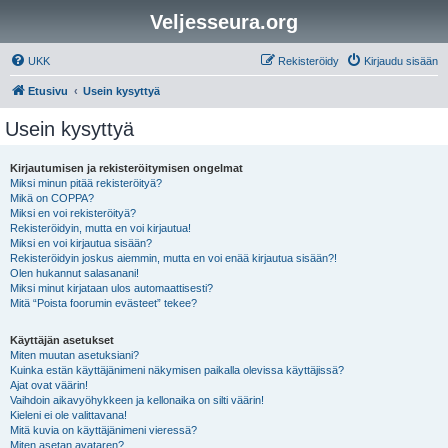
Veljesseura.org
UKK
Rekisteröidy
Kirjaudu sisään
Etusivu
Usein kysyttyä
Usein kysyttyä
Kirjautumisen ja rekisteröitymisen ongelmat
Miksi minun pitää rekisteröityä?
Mikä on COPPA?
Miksi en voi rekisteröityä?
Rekisteröidyin, mutta en voi kirjautua!
Miksi en voi kirjautua sisään?
Rekisteröidyin joskus aiemmin, mutta en voi enää kirjautua sisään?!
Olen hukannut salasanani!
Miksi minut kirjataan ulos automaattisesti?
Mitä “Poista foorumin evästeet” tekee?
Käyttäjän asetukset
Miten muutan asetuksiani?
Kuinka estän käyttäjänimeni näkymisen paikalla olevissa käyttäjissä?
Ajat ovat väärin!
Vaihdoin aikavyöhykkeen ja kellonaika on silti väärin!
Kieleni ei ole valittavana!
Mitä kuvia on käyttäjänimeni vieressä?
Miten asetan avataren?