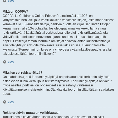
Ylös
Mikä on COPPA?
COPPA, tai Children’s Online Privacy Protection Act of 1998, on
yhdysvaltalainen laki, joka vaatii kaikkien verkkosivustojen, jotka mahdollisesti
keräävät alle 13-vuotiailta tietoja, hankkia huoltajan kirjallisen luvan tietojen
keräämiseen alle 13-vuotiaalta. Jos olet epävarma koskeeko tämä sinua
rekisteröityvänä käyttäjänä tai verkkosivua jolle olet rekisteröitymässä, ota
yhteyttä oikeudelliseen neuvonantajaan saadaksesi apua. Huomaa, että
phpBB Limited ja tämän foorumin omistajat eivät voi antaa lakineuvontaa ja
eivät ole yhteyshenkilöitä minkäänlaisissa lakiasioissa, lukuunottamatta
kysymystä “Keneen minun tulee olla yhteydessä väärinkäytöstapauksissa tai
lakiasioissa tähän foorumiin liittyen?”.
Ylös
Miksi en voi rekisteröityä?
On mahdollista, että foorumin ylläpitäjä on poistanut rekisteröinnin käytöstä
estääkseen uusia vierailijoita rekisteröitymästä. Foorumin ylläpitäjä on voinut
myös asettaa porttikiellon IP-osoitteellesi tai estänyt valitsemasi
käyttäjätunnuksen rekisteröinnin. Ota yhteyttä foorumin ylläpitäjään saadaksesi
apua.
Ylös
Rekisteröidyin, mutta en voi kirjautua!
Tarkista ensin käyttäjätunnuksesi ja salasanasi. Jos ne ovat oikein, yksi