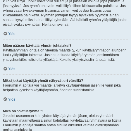
kuin voit liittyä. Jotkut voivat olla suljettuja ja joissakin voi olla jopa piilotettuja
jäsenyyksiä. Jos ryhmä on avoin, voit liittyä siihen klikkaamalla painiketta. Jos
ryhmä vaatii hyväksynnän liittymistä varten, voit pyytää liittymislupaa
klikkaamalla painiketta. Ryhmän johtajan täytyy hyväksyä pyyntösi ja hän
saattaa kysyä miksi haluat liittyä ryhmään. Älä häiriköi ryhmän ylläpitäjiä jos he
eivät hyväksy pyyntöäsi. Heillä on syynsä.
Ylös
Miten pääsen käyttäjäryhmän johtajaksi?
Käyttäjäryhmän johtaja on yleensä määritelty, kun käyttäjäryhmät on alunperin
luotu ylläpitäjän toimesta. Jos haluat luoda käyttäjäryhmän, ensimmäinen
yhteyshenkilösi tulisi olla ylläpitäjä. Kokeile yksityisviestin lähettämistä.
Ylös
Miksi jotkut käyttäjäryhmät näkyvät eri väreillä?
Foorumin ylläpitäjä voi määritellä tietyn käyttäjäryhmän jäsenille värin joka
helpottaa kyseisen käyttäjäryhmän jäsenten tunnistamista.
Ylös
Mikä on “oletusryhmä”?
Jos olet useamman kuin yhden käyttäjäryhmän jäsen, oletusryhmääsi
käytetään määriteltäessä sinun kohdallasi käytettävää ryhmäväriä ja titteliä.
Foorumin ylläpitäjä saattaa antaa sinulle oikeudet vaihtaa oletusryhmääsi
omista asetuksista.