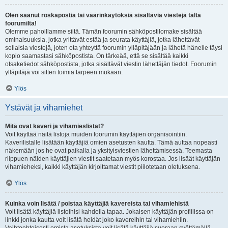
Olen saanut roskapostia tai väärinkäytöksiä sisältäviä viestejä tältä
foorumilta!
Olemme pahoillamme siitä. Tämän foorumin sähköpostilomake sisältää
ominaisuuksia, jotka yrittävät estää ja seurata käyttäjiä, jotka lähettävät
sellaisia viestejä, joten ota yhteyttä foorumin ylläpitäjään ja lähetä hänelle täysi
kopio saamastasi sähköpostista. On tärkeää, että se sisältää kaikki
otsaketiedot sähköpostista, jotka sisältävät viestin lähettäjän tiedot. Foorumin
ylläpitäjä voi sitten toimia tarpeen mukaan.
Ylös
Ystävät ja vihamiehet
Mitä ovat kaveri ja vihamieslistat?
Voit käyttää näitä listoja muiden foorumin käyttäjien organisointiin.
Kaverilistalle lisätään käyttäjiä omien asetusten kautta. Tämä auttaa nopeasti
näkemään jos he ovat paikalla ja yksityisviestien lähettämisessä. Teemasta
riippuen näiden käyttäjien viestit saatetaan myös korostaa. Jos lisäät käyttäjän
vihamieheksi, kaikki käyttäjän kirjoittamat viestit piilotetaan oletuksena.
Ylös
Kuinka voin lisätä / poistaa käyttäjiä kavereista tai vihamiehistä
Voit lisätä käyttäjiä listoihisi kahdella tapaa. Jokaisen käyttäjän profiilissa on
linkki jonka kautta voit lisätä heidät joko kavereihin tai vihamiehiin.