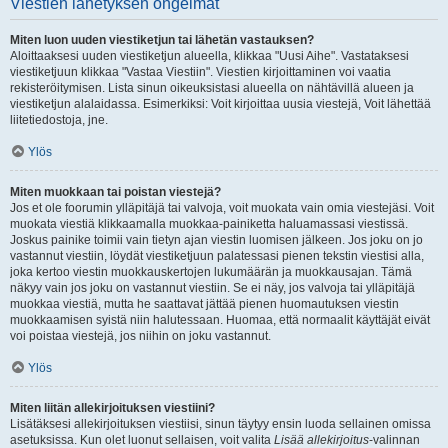
Viestien lähetyksen ongelmat
Miten luon uuden viestiketjun tai lähetän vastauksen?
Aloittaaksesi uuden viestiketjun alueella, klikkaa "Uusi Aihe". Vastataksesi
viestiketjuun klikkaa "Vastaa Viestiin". Viestien kirjoittaminen voi vaatia
rekisteröitymisen. Lista sinun oikeuksistasi alueella on nähtävillä alueen ja
viestiketjun alalaidassa. Esimerkiksi: Voit kirjoittaa uusia viestejä, Voit lähettää
liitetiedostoja, jne.
Ylös
Miten muokkaan tai poistan viestejä?
Jos et ole foorumin ylläpitäjä tai valvoja, voit muokata vain omia viestejäsi. Voit
muokata viestiä klikkaamalla muokkaa-painiketta haluamassasi viestissä.
Joskus painike toimii vain tietyn ajan viestin luomisen jälkeen. Jos joku on jo
vastannut viestiin, löydät viestiketjuun palatessasi pienen tekstin viestisi alla,
joka kertoo viestin muokkauskertojen lukumäärän ja muokkausajan. Tämä
näkyy vain jos joku on vastannut viestiin. Se ei näy, jos valvoja tai ylläpitäjä
muokkaa viestiä, mutta he saattavat jättää pienen huomautuksen viestin
muokkaamisen syistä niin halutessaan. Huomaa, että normaalit käyttäjät eivät
voi poistaa viestejä, jos niihin on joku vastannut.
Ylös
Miten liitän allekirjoituksen viestiini?
Lisätäksesi allekirjoituksen viestiisi, sinun täytyy ensin luoda sellainen omissa
asetuksissa. Kun olet luonut sellaisen, voit valita
Lisää allekirjoitus
-valinnan