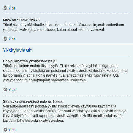
Ylös
Mikä on “Tiimi” linkki?
Tämä sivu näyttää sinulle listan foorumin henkilökunnasta, mukaanluettuna
ylläpitäjät, valvojat ja muut tiedot, kuten alueet joita he valvovat.
Ylös
Yksityisviestit
En voi lähettää yksityisviestejä!
Tähän on kolme mahdollista syytä. Et ole rekisteröitynyt ja/tai kirjautunut
sisään, foorumin ylläpitäjä on poistanut yksityisviestit käytöstä koko foorumilta
tai foorumin ylläpitäjä on estänyt sinua lähettämästä yksityisviestejä. Ota
yhteyttä foorumin ylläpitäjään saadaksesi lisätietoja.
Ylös
Saan yksityisviestejä joita en halua!
Voit automaattisesti poistaa yksityisviestit tietyltä käyttäjältä käyttämällä
käyttäjänhallinnan viestisääntöjä. Jos saat väärinkäytöksiä sisältäviä viestejä
tietyltä käyttäjältä, voit raportoida viestit valvojille. Heillä on oikeudet estää
käyttäjiä lähettämästä yksityisviestejä.
Ylös