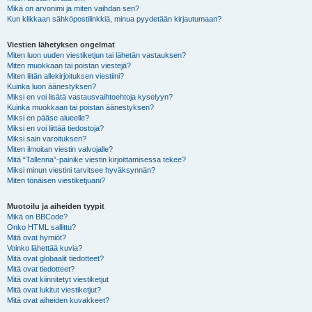
Mikä on arvonimi ja miten vaihdan sen?
Kun klikkaan sähköpostilinkkiä, minua pyydetään kirjautumaan?
Viestien lähetyksen ongelmat
Miten luon uuden viestiketjun tai lähetän vastauksen?
Miten muokkaan tai poistan viestejä?
Miten liitän allekirjoituksen viestiini?
Kuinka luon äänestyksen?
Miksi en voi lisätä vastausvaihtoehtoja kyselyyn?
Kuinka muokkaan tai poistan äänestyksen?
Miksi en pääse alueelle?
Miksi en voi liittää tiedostoja?
Miksi sain varoituksen?
Miten ilmoitan viestin valvojalle?
Mitä “Tallenna”-painike viestin kirjoittamisessa tekee?
Miksi minun viestini tarvitsee hyväksynnän?
Miten tönäisen viestiketjuani?
Muotoilu ja aiheiden tyypit
Mikä on BBCode?
Onko HTML sallittu?
Mitä ovat hymiöt?
Voinko lähettää kuvia?
Mitä ovat globaalit tiedotteet?
Mitä ovat tiedotteet?
Mitä ovat kiinnitetyt viestiketjut
Mitä ovat lukitut viestiketjut?
Mitä ovat aiheiden kuvakkeet?