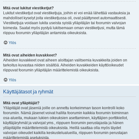
Mitä ovat lukitut viestiketjut?
Lukitut viestiketjut ovat viestiketjuja, joihin ei voi enää lähettää vastauksia ja
mahdolliset kyselyt joita viestiketjussa oli, ovat päättyneet automaattisesti.
Viestiketjuja voidaan lukita useista syistä ylläpitäjän tai foorumin valvojan
toimesta. Saatat myös pystyä lukitsemaan oman viestiketjusi, mutta tämä
riippuu foorumin ylläpitäjän antamista oikeuksista.
Ylös
Mitä ovat aiheiden kuvakkeet?
Aiheiden kuvakkeet ovat aiheen aloittajan valitsemia kuvakkeita joiden on
tarkoitus kuvastaa niiden sisältöä. Aiheiden kuvakkeiden käyttöoikeudet
riippuvat foorumin ylläpitäjän määrittelemistä oikeuksista.
Ylös
Käyttäjätasot ja ryhmät
Mitä ovat ylläpitäjät?
Ylläpitäjät ovat jäseniä joille on annettu korkeimman tason kontrolli koko
foorumiin. Nämä jäsenet voivat hallita foorumin kaikkia foorumin toiminnan
osa-alueita, mukaan lukien oikeuksien asettaminen, käyttäjien porttikiellot,
käyttäjäryhmät ja valvojat yms., riippuen foorumin perustajasta ja hänen
ylläpitäjille määrittelemistä oikeuksista. Heillä saattaa olla myös täydet
valvojan oikeudet kaikilla keskustelualueilla, riippuen foorumin perustajan
määrittelemistä asetuksista.