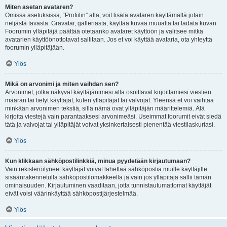
Miten asetan avataren?
Omissa asetuksissa, “Profiilin” alla, voit lisätä avataren käyttämällä jotain
neljästä tavasta: Gravatar, galleriasta, käyttää kuvaa muualta tai ladata kuvan.
Foorumin ylläpitäjä päättää otetaanko avataret käyttöön ja valitsee mitkä
avatarien käyttöönottotavat sallitaan. Jos et voi käyttää avataria, ota yhteyttä
foorumin ylläpitäjään.
Ylös
Mikä on arvonimi ja miten vaihdan sen?
Arvonimet, jotka näkyvät käyttäjänimesi alla osoittavat kirjoittamiesi viestien
määrän tai tietyt käyttäjät, kuten ylläpitäjät tai valvojat. Yleensä et voi vaihtaa
minkään arvonimen tekstiä, sillä nämä ovat ylläpitäjän määrittelemiä. Älä
kirjoita viestejä vain parantaaksesi arvonimeäsi. Useimmat foorumit eivät siedä
tätä ja valvojat tai ylläpitäjät voivat yksinkertaisesti pienentää viestilaskuriasi.
Ylös
Kun klikkaan sähköpostilinkkiä, minua pyydetään kirjautumaan?
Vain rekisteröityneet käyttäjät voivat lähettää sähköpostia muille käyttäjille
sisäänrakennetulla sähköpostilomakkeella ja vain jos ylläpitäjä sallii tämän
ominaisuuden. Kirjautuminen vaaditaan, jotta tunnistautumattomat käyttäjät
eivät voisi väärinkäyttää sähköpostijärjestelmää.
Ylös