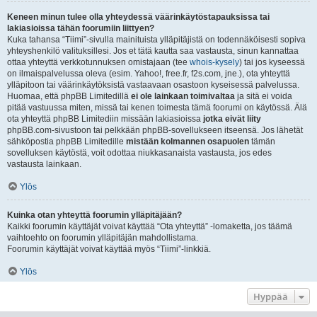
Keneen minun tulee olla yhteydessä väärinkäytöstapauksissa tai
lakiasioissa tähän foorumiin liittyen?
Kuka tahansa “Tiimi”-sivulla mainituista ylläpitäjistä on todennäköisesti sopiva
yhteyshenkilö valituksillesi. Jos et tätä kautta saa vastausta, sinun kannattaa
ottaa yhteyttä verkkotunnuksen omistajaan (tee
whois-kysely
) tai jos kyseessä
on ilmaispalvelussa oleva (esim. Yahoo!, free.fr, f2s.com, jne.), ota yhteyttä
ylläpitoon tai väärinkäytöksistä vastaavaan osastoon kyseisessä palvelussa.
Huomaa, että phpBB Limitedillä
ei ole lainkaan toimivaltaa
ja sitä ei voida
pitää vastuussa miten, missä tai kenen toimesta tämä foorumi on käytössä. Älä
ota yhteyttä phpBB Limitediin missään lakiasioissa
jotka eivät liity
phpBB.com-sivustoon tai pelkkään phpBB-sovellukseen itseensä. Jos lähetät
sähköpostia phpBB Limitedille
mistään kolmannen osapuolen
tämän
sovelluksen käytöstä, voit odottaa niukkasanaista vastausta, jos edes
vastausta lainkaan.
Ylös
Kuinka otan yhteyttä foorumin ylläpitäjään?
Kaikki foorumin käyttäjät voivat käyttää “Ota yhteyttä” -lomaketta, jos täämä
vaihtoehto on foorumin ylläpitäjän mahdollistama.
Foorumin käyttäjät voivat käyttää myös “Tiimi”-linkkiä.
Ylös
Hyppää