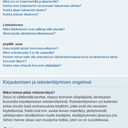
Mikä ero on kirjanmerkillä ja tilaamisella?
Kuinka teen kirjanmerkin tai seuraan haluamaani aihetta?
Kuinka tilaan haluamani alueen?
Kuinka poistan tilaukseni?
Liitetiedostot
Mitkä liitetiedostot ovat sallittuja tällä alueella?
Mistä löydän lähettämäni liitetiedostot?
phpBB -asiat
Kuka kirjoitti tämän foorumisovelluksen?
Miksi ominaisuutta X ei ole saatavilla?
Keneen minun tulee olla yhteydessä väärinkäytöstapauksissa tai lakiasioissa tähän
foorumiin liittyen?
Kuinka otan yhteyttä foorumin ylläpitäjään?
Kirjautumisen ja rekisteröitymisen ongelmat
Miksi minun pitää rekisteröityä?
Sinun ei välttämättä tarvitse, riippuu foorumin ylläpitäjästä, tarvitaanko
foorumilla kirjoittamiseen rekisteröitymistä. Rekisteröityminen voi kuitenkin
antaa sinulle lisää ominaisuuksia käyttöön, jotka eivät ole vieraiden
käytettävissä. Näitä ovat mm. avatar-kuvan määrittely, yksityisviestit,
sähköpostien lähettäminen muille käyttäjille, käyttäjäryhmien jäsenyys jne.
Siihen menee aikaa vain muutamia hetkiä, joten se on suositeltavaa.