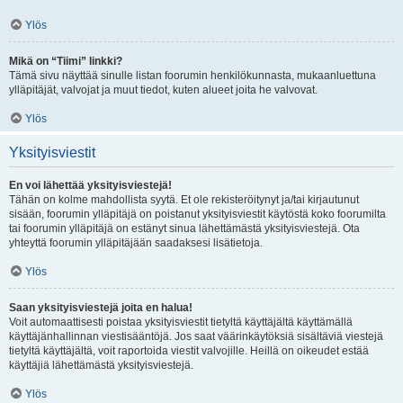
Ylös
Mikä on “Tiimi” linkki?
Tämä sivu näyttää sinulle listan foorumin henkilökunnasta, mukaanluettuna
ylläpitäjät, valvojat ja muut tiedot, kuten alueet joita he valvovat.
Ylös
Yksityisviestit
En voi lähettää yksityisviestejä!
Tähän on kolme mahdollista syytä. Et ole rekisteröitynyt ja/tai kirjautunut
sisään, foorumin ylläpitäjä on poistanut yksityisviestit käytöstä koko foorumilta
tai foorumin ylläpitäjä on estänyt sinua lähettämästä yksityisviestejä. Ota
yhteyttä foorumin ylläpitäjään saadaksesi lisätietoja.
Ylös
Saan yksityisviestejä joita en halua!
Voit automaattisesti poistaa yksityisviestit tietyltä käyttäjältä käyttämällä
käyttäjänhallinnan viestisääntöjä. Jos saat väärinkäytöksiä sisältäviä viestejä
tietyltä käyttäjältä, voit raportoida viestit valvojille. Heillä on oikeudet estää
käyttäjiä lähettämästä yksityisviestejä.
Ylös