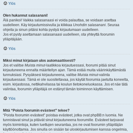
Ylös
Olen hukannut salasanani!
Älä panikoi! Vaikka salasanaasi ei voida palauttaa, se voidaan asettaa
uudelleen. Käy kirjautumissivulla ja klikkaa
Unohdin salasanani
. Seuraa
ohjeita ja sinun pitäisi kohta pystyä kirjautumaan uudelleen.
Jos et pysty asettamaan salasanaasi uudelleen, ota yhteyttä foorumin
ylläpitäjään.
Ylös
Miksi minut kirjataan ulos automaattisesti?
Jos et valitse
Muista minut
-laatikkoa kirjautuessasi, foorumi pitää sinut
kirjautuneena ennalta määritellyn ajan. Tämä estää muita väärinkäyttämästä
tunnuksiasi. Pysyäksesi kirjautuneena, valitse
Muista minut
-valinta
kirjautuessasi. Tämä ei ole suositeltavaa, jos käytät foorumia jaetulta koneelta,
esim. kirjastossa, nettikahvilassa tai koulun tietokoneluokassa. Jos et näe tätä
valintaa, foorumin ylläpitäjä on estänyt tämän toiminnon käyttämisen.
Ylös
Mitä “Poista foorumin evästeet” tekee?
“Poista foorumin evästeet” poistaa evästeet, jotka ovat phpBB:n luomia. Ne
tunnistavat sinut ja pitävät sinut kirjautuneena foorumille. Evästeet tarjoavat
myös toimintoja, kuten luettujen seurantaa, jos ne ovat foorumin ylläpitäjän
käyttöönottamia. Jos sinulla on sisään tai uloskirjautumisen kanssa ongelmia,