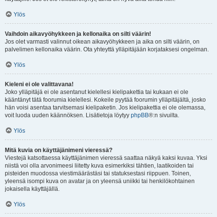
Ylös
Vaihdoin aikavyöhykkeen ja kellonaika on silti väärin!
Jos olet varmasti valinnut oikean aikavyöhykkeen ja aika on silti väärin, on
palvelimen kellonaika väärin. Ota yhteyttä ylläpitäjään korjataksesi ongelman.
Ylös
Kieleni ei ole valittavana!
Joko ylläpitäjä ei ole asentanut kielellesi kielipakettia tai kukaan ei ole
kääntänyt tätä foorumia kielellesi. Kokeile pyytää foorumin ylläpitäjältä, josko
hän voisi asentaa tarvitsemasi kielipaketin. Jos kielipakettia ei ole olemassa,
voit luoda uuden käännöksen. Lisätietoja löytyy
phpBB
®:n sivuilta.
Ylös
Mitä kuvia on käyttäjänimeni vieressä?
Viestejä katsottaessa käyttäjänimen vieressä saattaa näkyä kaksi kuvaa. Yksi
niistä voi olla arvonimeesi liitetty kuva esimerkiksi tähtien, laatikoiden tai
pisteiden muodossa viestimäärästäsi tai statuksestasi riippuen. Toinen,
yleensä isompi kuva on avatar ja on yleensä uniikki tai henkilökohtainen
jokaisella käyttäjällä.
Ylös