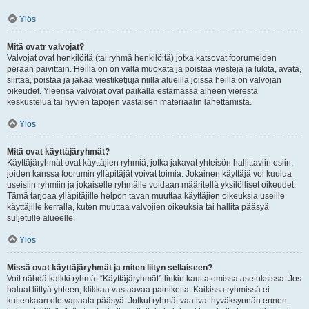
Ylös
Mitä ovatr valvojat?
Valvojat ovat henkilöitä (tai ryhmä henkilöitä) jotka katsovat foorumeiden
perään päivittäin. Heillä on on valta muokata ja poistaa viestejä ja lukita, avata,
siirtää, poistaa ja jakaa viestiketjuja niillä alueilla joissa heillä on valvojan
oikeudet. Yleensä valvojat ovat paikalla estämässä aiheen vierestä
keskustelua tai hyvien tapojen vastaisen materiaalin lähettämistä.
Ylös
Mitä ovat käyttäjäryhmät?
Käyttäjäryhmät ovat käyttäjien ryhmiä, jotka jakavat yhteisön hallittaviin osiin,
joiden kanssa foorumin ylläpitäjät voivat toimia. Jokainen käyttäjä voi kuulua
useisiin ryhmiin ja jokaiselle ryhmälle voidaan määritellä yksilölliset oikeudet.
Tämä tarjoaa ylläpitäjille helpon tavan muuttaa käyttäjien oikeuksia useille
käyttäjille kerralla, kuten muuttaa valvojien oikeuksia tai hallita pääsyä
suljetulle alueelle.
Ylös
Missä ovat käyttäjäryhmät ja miten liityn sellaiseen?
Voit nähdä kaikki ryhmät “Käyttäjäryhmät”-linkin kautta omissa asetuksissa. Jos
haluat liittyä yhteen, klikkaa vastaavaa painiketta. Kaikissa ryhmissä ei
kuitenkaan ole vapaata pääsyä. Jotkut ryhmät vaativat hyväksynnän ennen