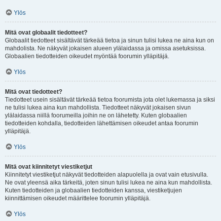
Ylös
Mitä ovat globaalit tiedotteet?
Globaalit tiedotteet sisältävät tärkeää tietoa ja sinun tulisi lukea ne aina kun on
mahdolista. Ne näkyvät jokaisen alueen ylälaidassa ja omissa asetuksissa.
Globaalien tiedotteiden oikeudet myöntää foorumin ylläpitäjä.
Ylös
Mitä ovat tiedotteet?
Tiedotteet usein sisältävät tärkeää tietoa foorumista jota olet lukemassa ja siksi
ne tulisi lukea aina kun mahdollista. Tiedotteet näkyvät jokaisen sivun
ylälaidassa niillä foorumeilla joihin ne on lähetetty. Kuten globaalien
tiedotteiden kohdalla, tiedotteiden lähettämisen oikeudet antaa foorumin
ylläpitäjä.
Ylös
Mitä ovat kiinnitetyt viestiketjut
Kiinnitetyt viestiketjut näkyvät tiedotteiden alapuolella ja ovat vain etusivulla.
Ne ovat yleensä aika tärkeitä, joten sinun tulisi lukea ne aina kun mahdollista.
Kuten tiedotteiden ja globaalien tiedotteiden kanssa, viestiketjujen
kiinnittämisen oikeudet määrittelee foorumin ylläpitäjä.
Ylös