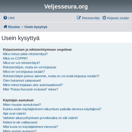
Veljesseura.org
UKK
Rekisteröidy
Kirjaudu sisään
Etusivu
Usein kysyttyä
Usein kysyttyä
Kirjautumisen ja rekisteröitymisen ongelmat
Miksi minun pitää rekisteröityä?
Mikä on COPPA?
Miksi en voi rekisteröityä?
Rekisteröidyin, mutta en voi kirjautua!
Miksi en voi kirjautua sisään?
Rekisteröidyin joskus aiemmin, mutta en voi enää kirjautua sisään?!
Olen hukannut salasanani!
Miksi minut kirjataan ulos automaattisesti?
Mitä “Poista foorumin evästeet” tekee?
Käyttäjän asetukset
Miten muutan asetuksiani?
Kuinka estän käyttäjänimeni näkymisen paikalla olevissa käyttäjissä?
Ajat ovat väärin!
Vaihdoin aikavyöhykkeen ja kellonaika on silti väärin!
Kieleni ei ole valittavana!
Mitä kuvia on käyttäjänimeni vieressä?
Miten asetan avataren?