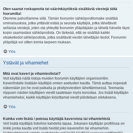
Olen saanut roskapostia tai väärinkäytöksiä sisältäviä viestejä tältä
foorumilta!
Olemme pahoillamme siitä. Tämän foorumin sähköpostilomake sisältää
ominaisuuksia, jotka yrittävät estää ja seurata käyttäjiä, jotka lähettävät
sellaisia viestejä, joten ota yhteyttä foorumin ylläpitäjään ja lähetä hänelle täysi
kopio saamastasi sähköpostista. On tärkeää, että se sisältää kaikki
otsaketiedot sähköpostista, jotka sisältävät viestin lähettäjän tiedot. Foorumin
ylläpitäjä voi sitten toimia tarpeen mukaan.
Ylös
Ystävät ja vihamiehet
Mitä ovat kaveri ja vihamieslistat?
Voit käyttää näitä listoja muiden foorumin käyttäjien organisointiin.
Kaverilistalle lisätään käyttäjiä omien asetusten kautta. Tämä auttaa nopeasti
näkemään jos he ovat paikalla ja yksityisviestien lähettämisessä. Teemasta
riippuen näiden käyttäjien viestit saatetaan myös korostaa. Jos lisäät käyttäjän
vihamieheksi, kaikki käyttäjän kirjoittamat viestit piilotetaan oletuksena.
Ylös
Kuinka voin lisätä / poistaa käyttäjiä kavereista tai vihamiehistä
Voit lisätä käyttäjiä listoihisi kahdella tapaa. Jokaisen käyttäjän profiilissa on
linkki jonka kautta voit lisätä heidät joko kavereihin tai vihamiehiin.