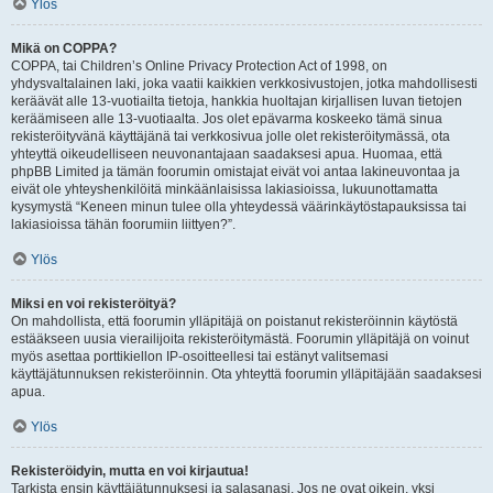
Ylös
Mikä on COPPA?
COPPA, tai Children’s Online Privacy Protection Act of 1998, on
yhdysvaltalainen laki, joka vaatii kaikkien verkkosivustojen, jotka mahdollisesti
keräävät alle 13-vuotiailta tietoja, hankkia huoltajan kirjallisen luvan tietojen
keräämiseen alle 13-vuotiaalta. Jos olet epävarma koskeeko tämä sinua
rekisteröityvänä käyttäjänä tai verkkosivua jolle olet rekisteröitymässä, ota
yhteyttä oikeudelliseen neuvonantajaan saadaksesi apua. Huomaa, että
phpBB Limited ja tämän foorumin omistajat eivät voi antaa lakineuvontaa ja
eivät ole yhteyshenkilöitä minkäänlaisissa lakiasioissa, lukuunottamatta
kysymystä “Keneen minun tulee olla yhteydessä väärinkäytöstapauksissa tai
lakiasioissa tähän foorumiin liittyen?”.
Ylös
Miksi en voi rekisteröityä?
On mahdollista, että foorumin ylläpitäjä on poistanut rekisteröinnin käytöstä
estääkseen uusia vierailijoita rekisteröitymästä. Foorumin ylläpitäjä on voinut
myös asettaa porttikiellon IP-osoitteellesi tai estänyt valitsemasi
käyttäjätunnuksen rekisteröinnin. Ota yhteyttä foorumin ylläpitäjään saadaksesi
apua.
Ylös
Rekisteröidyin, mutta en voi kirjautua!
Tarkista ensin käyttäjätunnuksesi ja salasanasi. Jos ne ovat oikein, yksi