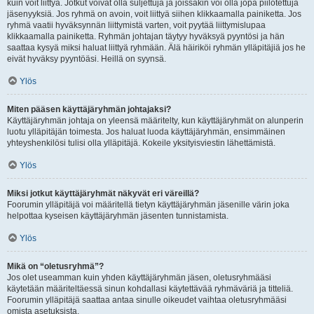
kuin voit liittyä. Jotkut voivat olla suljettuja ja joissakin voi olla jopa piilotettuja
jäsenyyksiä. Jos ryhmä on avoin, voit liittyä siihen klikkaamalla painiketta. Jos
ryhmä vaatii hyväksynnän liittymistä varten, voit pyytää liittymislupaa
klikkaamalla painiketta. Ryhmän johtajan täytyy hyväksyä pyyntösi ja hän
saattaa kysyä miksi haluat liittyä ryhmään. Älä häiriköi ryhmän ylläpitäjiä jos he
eivät hyväksy pyyntöäsi. Heillä on syynsä.
Ylös
Miten pääsen käyttäjäryhmän johtajaksi?
Käyttäjäryhmän johtaja on yleensä määritelty, kun käyttäjäryhmät on alunperin
luotu ylläpitäjän toimesta. Jos haluat luoda käyttäjäryhmän, ensimmäinen
yhteyshenkilösi tulisi olla ylläpitäjä. Kokeile yksityisviestin lähettämistä.
Ylös
Miksi jotkut käyttäjäryhmät näkyvät eri väreillä?
Foorumin ylläpitäjä voi määritellä tietyn käyttäjäryhmän jäsenille värin joka
helpottaa kyseisen käyttäjäryhmän jäsenten tunnistamista.
Ylös
Mikä on “oletusryhmä”?
Jos olet useamman kuin yhden käyttäjäryhmän jäsen, oletusryhmääsi
käytetään määriteltäessä sinun kohdallasi käytettävää ryhmäväriä ja titteliä.
Foorumin ylläpitäjä saattaa antaa sinulle oikeudet vaihtaa oletusryhmääsi
omista asetuksista.