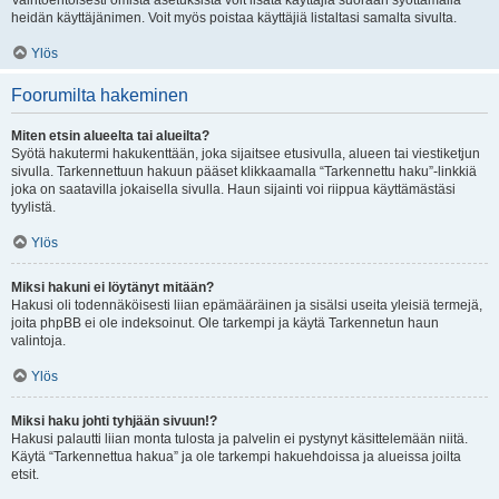
Vaihtoehtoisesti omista asetuksista voit lisätä käyttäjiä suoraan syöttämällä
heidän käyttäjänimen. Voit myös poistaa käyttäjiä listaltasi samalta sivulta.
Ylös
Foorumilta hakeminen
Miten etsin alueelta tai alueilta?
Syötä hakutermi hakukenttään, joka sijaitsee etusivulla, alueen tai viestiketjun
sivulla. Tarkennettuun hakuun pääset klikkaamalla “Tarkennettu haku”-linkkiä
joka on saatavilla jokaisella sivulla. Haun sijainti voi riippua käyttämästäsi
tyylistä.
Ylös
Miksi hakuni ei löytänyt mitään?
Hakusi oli todennäköisesti liian epämääräinen ja sisälsi useita yleisiä termejä,
joita phpBB ei ole indeksoinut. Ole tarkempi ja käytä Tarkennetun haun
valintoja.
Ylös
Miksi haku johti tyhjään sivuun!?
Hakusi palautti liian monta tulosta ja palvelin ei pystynyt käsittelemään niitä.
Käytä “Tarkennettua hakua” ja ole tarkempi hakuehdoissa ja alueissa joilta
etsit.