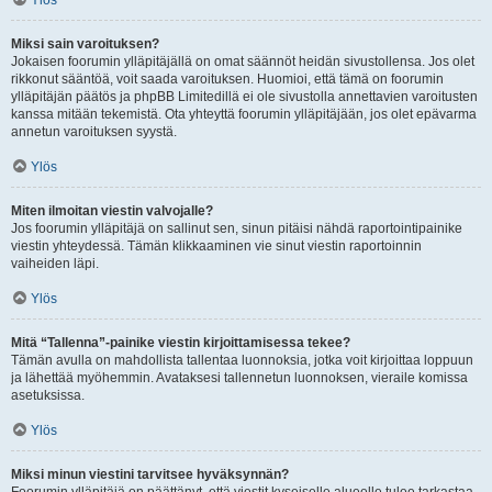
Ylös
Miksi sain varoituksen?
Jokaisen foorumin ylläpitäjällä on omat säännöt heidän sivustollensa. Jos olet
rikkonut sääntöä, voit saada varoituksen. Huomioi, että tämä on foorumin
ylläpitäjän päätös ja phpBB Limitedillä ei ole sivustolla annettavien varoitusten
kanssa mitään tekemistä. Ota yhteyttä foorumin ylläpitäjään, jos olet epävarma
annetun varoituksen syystä.
Ylös
Miten ilmoitan viestin valvojalle?
Jos foorumin ylläpitäjä on sallinut sen, sinun pitäisi nähdä raportointipainike
viestin yhteydessä. Tämän klikkaaminen vie sinut viestin raportoinnin
vaiheiden läpi.
Ylös
Mitä “Tallenna”-painike viestin kirjoittamisessa tekee?
Tämän avulla on mahdollista tallentaa luonnoksia, jotka voit kirjoittaa loppuun
ja lähettää myöhemmin. Avataksesi tallennetun luonnoksen, vieraile komissa
asetuksissa.
Ylös
Miksi minun viestini tarvitsee hyväksynnän?