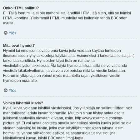
Onko HTML sallittu?
Ei. Tällä foorumilla ei ole mahdollista lähettää HTML:ää siten, että se toimisi
HTML-koodina. Yleisimmät HTML-muotoilut voi kuitenkin tehdä BBCoden
avulla.
Ylös
Mitä ovat hymiöt?
Hymiöt tai emoticonit ovat pieniä kuvia joita voidaan käyttää tunteiden
ilmaisemiseen lyhyitä koodeja käyttämällä. Esimerkiksi :) tarkoittaa iloista ja :(
tarkoittaa surullista. Hymiöiden täysi lista on nähtävillä
viestinlähetyslomakkeessa. Älä käytä hymiöitä liikaa, sillä ne voivat tehdä
viestistä lukukelvottoman ja valvoja voi poistaa niitä tai viestin kokonaan.
Foorumin ylläpitäjä on voinut myös määritellä rajan yksittäisen viestin
hymiöiden määrälle.
Ylös
Voinko lähettää kuvia?
Kyllä, kuvia voidaan käyttää viesteissäsi. Jos ylläpitäjä on sallinut liitteet, voit
mahdollisesti ladata kuvan foorumille. Muutoin sinun täytyy antaa osoite
julkisesti saatavilla olevaan kuvaan, esim. http://www.example.com/my-
picture.gif. Et voi antaa osoitetta omalla koneellasi oleviin kuviin (ellei se ole
yleinen palvelin) tai kuviin, jotka ovat käyttäjätunnistuksen takana, esim.
hotmail tai yahoo sähköpostilaatikot, salasanasuojatut sivustot, jne.
Näyttääksesi kuvan, käytä BBCoden [img]-tagia.