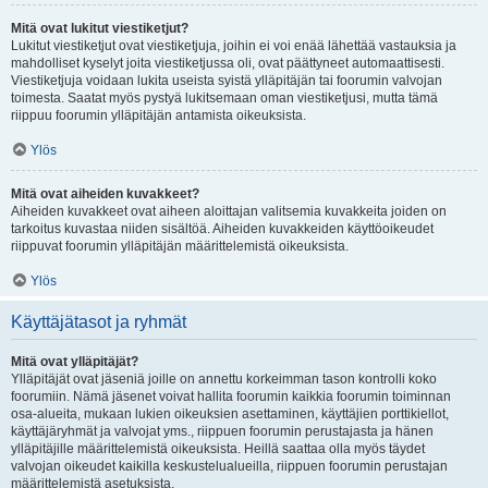
Mitä ovat lukitut viestiketjut?
Lukitut viestiketjut ovat viestiketjuja, joihin ei voi enää lähettää vastauksia ja
mahdolliset kyselyt joita viestiketjussa oli, ovat päättyneet automaattisesti.
Viestiketjuja voidaan lukita useista syistä ylläpitäjän tai foorumin valvojan
toimesta. Saatat myös pystyä lukitsemaan oman viestiketjusi, mutta tämä
riippuu foorumin ylläpitäjän antamista oikeuksista.
Ylös
Mitä ovat aiheiden kuvakkeet?
Aiheiden kuvakkeet ovat aiheen aloittajan valitsemia kuvakkeita joiden on
tarkoitus kuvastaa niiden sisältöä. Aiheiden kuvakkeiden käyttöoikeudet
riippuvat foorumin ylläpitäjän määrittelemistä oikeuksista.
Ylös
Käyttäjätasot ja ryhmät
Mitä ovat ylläpitäjät?
Ylläpitäjät ovat jäseniä joille on annettu korkeimman tason kontrolli koko
foorumiin. Nämä jäsenet voivat hallita foorumin kaikkia foorumin toiminnan
osa-alueita, mukaan lukien oikeuksien asettaminen, käyttäjien porttikiellot,
käyttäjäryhmät ja valvojat yms., riippuen foorumin perustajasta ja hänen
ylläpitäjille määrittelemistä oikeuksista. Heillä saattaa olla myös täydet
valvojan oikeudet kaikilla keskustelualueilla, riippuen foorumin perustajan
määrittelemistä asetuksista.