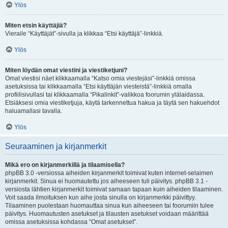
Ylös
Miten etsin käyttäjiä?
Vieraile “Käyttäjät”-sivulla ja klikkaa “Etsi käyttäjä”-linkkiä.
Ylös
Miten löydän omat viestini ja viestiketjuni?
Omat viestisi näet klikkaamalla “Katso omia viestejäsi”-linkkiä omissa
asetuksissa tai klikkaamalla “Etsi käyttäjän viesteistä”-linkkiä omalla
profiilisivullasi tai klikkaamalla “Pikalinkit”-valikkoa foorumin ylälaidassa.
Etsiäksesi omia viestiketjuja, käytä tarkennettua hakua ja täytä sen hakuehdot
haluamallasi tavalla.
Ylös
Seuraaminen ja kirjanmerkit
Mikä ero on kirjanmerkillä ja tilaamisella?
phpBB 3.0 -versiossa aiheiden kirjanmerkit toimivat kuten internet-selaimen
kirjanmerkit. Sinua ei huomautettu jos aiheeseen tuli päivitys. phpBB 3.1 -
versiosta lähtien kirjanmerkit toimivat samaan tapaan kuin aiheiden tilaaminen.
Voit saada ilmoituksen kun aihe josta sinulla on kirjanmerkki päivittyy.
Tilaaminen puolestaan huomauttaa sinua kun aiheeseen tai foorumiin tulee
päivitys. Huomautusten asetukset ja tilausten asetukset voidaan määrittää
omissa asetuksissa kohdassa “Omat asetukset”.