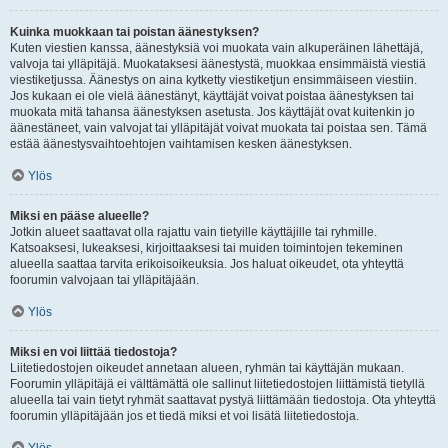
Kuinka muokkaan tai poistan äänestyksen?
Kuten viestien kanssa, äänestyksiä voi muokata vain alkuperäinen lähettäjä,
valvoja tai ylläpitäjä. Muokataksesi äänestystä, muokkaa ensimmäistä viestiä
viestiketjussa. Äänestys on aina kytketty viestiketjun ensimmäiseen viestiin.
Jos kukaan ei ole vielä äänestänyt, käyttäjät voivat poistaa äänestyksen tai
muokata mitä tahansa äänestyksen asetusta. Jos käyttäjät ovat kuitenkin jo
äänestäneet, vain valvojat tai ylläpitäjät voivat muokata tai poistaa sen. Tämä
estää äänestysvaihtoehtojen vaihtamisen kesken äänestyksen.
Ylös
Miksi en pääse alueelle?
Jotkin alueet saattavat olla rajattu vain tietyille käyttäjille tai ryhmille.
Katsoaksesi, lukeaksesi, kirjoittaaksesi tai muiden toimintojen tekeminen
alueella saattaa tarvita erikoisoikeuksia. Jos haluat oikeudet, ota yhteyttä
foorumin valvojaan tai ylläpitäjään.
Ylös
Miksi en voi liittää tiedostoja?
Liitetiedostojen oikeudet annetaan alueen, ryhmän tai käyttäjän mukaan.
Foorumin ylläpitäjä ei välttämättä ole sallinut liitetiedostojen liittämistä tietyllä
alueella tai vain tietyt ryhmät saattavat pystyä liittämään tiedostoja. Ota yhteyttä
foorumin ylläpitäjään jos et tiedä miksi et voi lisätä liitetiedostoja.