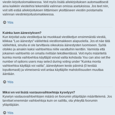
viestin kirjoituslomakkeessa. Voit myös lisätä allekirjoituksen automaattisesti
aina kaikkiin viesteihisi tekemällä valinnan omissa asetuksissa. Jos teet niin,
voit silti estää allekirjoituksen liittämisen yksittäiseen viestiin poistamalla
valinnan viestinkirjoituslomakkeessa.
Ylös
Kuinka luon äänestyksen?
Kun kirjoitat uuta viestiketjua tai muokkaat viestiketjun ensimmäistä viestiä,
klikkaa "Luo äänestys"-välilehteä viestilomakkeen alapuolella. Jos et näe tätä
välilehteä, sinulla ei ole tarvittavia oikeuksia äänestysten luomiseen. Syötä
otsikko ja ainakin kaksi vaihtoehtoa niille varattuihin kenttiin. Varmista että
jokainen vaihtoehto on omalla rivillään tekstikentässä. Voit myös määritellä
kuinka monta vaihtoehtoa käyttäjät voivat valita kohdasta You can also set the
number of options users may select during voting under “Kuinka monta
vaihtoehtoa käyttäjä voi valita”, äänestyksen kesto päivinä (0 kestää
loputtomasti) ja viimeisenä voit antaa käyttäjille mahdollisuuden muuttaa
ääntään.
Ylös
Miksi en voi lisätä vastausvaihtoehtoja kyselyyn?
Kyselyn vastausvaihtoehtojen määrä on foorumin ylläpitäjän määrittelemä. Jos
tarvitset enemmän vaihtoehtoja kuin on sallittu, ota yhteyttä foorumin
ylläpitäjään.
Ylös