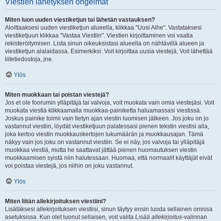
Viestien lähetyksen ongelmat
Miten luon uuden viestiketjun tai lähetän vastauksen?
Aloittaaksesi uuden viestiketjun alueella, klikkaa "Uusi Aihe". Vastataksesi
viestiketjuun klikkaa "Vastaa Viestiin". Viestien kirjoittaminen voi vaatia
rekisteröitymisen. Lista sinun oikeuksistasi alueella on nähtävillä alueen ja
viestiketjun alalaidassa. Esimerkiksi: Voit kirjoittaa uusia viestejä, Voit lähettää
liitetiedostoja, jne.
Ylös
Miten muokkaan tai poistan viestejä?
Jos et ole foorumin ylläpitäjä tai valvoja, voit muokata vain omia viestejäsi. Voit
muokata viestiä klikkaamalla muokkaa-painiketta haluamassasi viestissä.
Joskus painike toimii vain tietyn ajan viestin luomisen jälkeen. Jos joku on jo
vastannut viestiin, löydät viestiketjuun palatessasi pienen tekstin viestisi alla,
joka kertoo viestin muokkauskertojen lukumäärän ja muokkausajan. Tämä
näkyy vain jos joku on vastannut viestiin. Se ei näy, jos valvoja tai ylläpitäjä
muokkaa viestiä, mutta he saattavat jättää pienen huomautuksen viestin
muokkaamisen syistä niin halutessaan. Huomaa, että normaalit käyttäjät eivät
voi poistaa viestejä, jos niihin on joku vastannut.
Ylös
Miten liitän allekirjoituksen viestiini?
Lisätäksesi allekirjoituksen viestiisi, sinun täytyy ensin luoda sellainen omissa
asetuksissa. Kun olet luonut sellaisen, voit valita
Lisää allekirjoitus
-valinnan