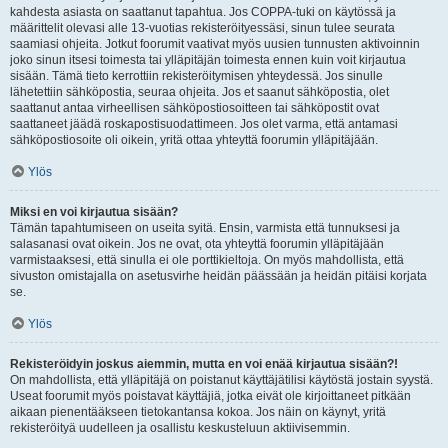
kahdesta asiasta on saattanut tapahtua. Jos COPPA-tuki on käytössä ja
määrittelit olevasi alle 13-vuotias rekisteröityessäsi, sinun tulee seurata
saamiasi ohjeita. Jotkut foorumit vaativat myös uusien tunnusten aktivoinnin
joko sinun itsesi toimesta tai ylläpitäjän toimesta ennen kuin voit kirjautua
sisään. Tämä tieto kerrottiin rekisteröitymisen yhteydessä. Jos sinulle
lähetettiin sähköpostia, seuraa ohjeita. Jos et saanut sähköpostia, olet
saattanut antaa virheellisen sähköpostiosoitteen tai sähköpostit ovat
saattaneet jäädä roskapostisuodattimeen. Jos olet varma, että antamasi
sähköpostiosoite oli oikein, yritä ottaa yhteyttä foorumin ylläpitäjään.
Ylös
Miksi en voi kirjautua sisään?
Tämän tapahtumiseen on useita syitä. Ensin, varmista että tunnuksesi ja
salasanasi ovat oikein. Jos ne ovat, ota yhteyttä foorumin ylläpitäjään
varmistaaksesi, että sinulla ei ole porttikieltoja. On myös mahdollista, että
sivuston omistajalla on asetusvirhe heidän päässään ja heidän pitäisi korjata
se.
Ylös
Rekisteröidyin joskus aiemmin, mutta en voi enää kirjautua sisään?!
On mahdollista, että ylläpitäjä on poistanut käyttäjätilisi käytöstä jostain syystä.
Useat foorumit myös poistavat käyttäjiä, jotka eivät ole kirjoittaneet pitkään
aikaan pienentääkseen tietokantansa kokoa. Jos näin on käynyt, yritä
rekisteröityä uudelleen ja osallistu keskusteluun aktiivisemmin.