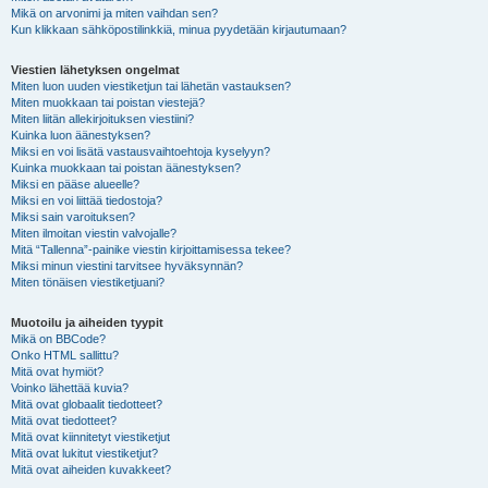
Mikä on arvonimi ja miten vaihdan sen?
Kun klikkaan sähköpostilinkkiä, minua pyydetään kirjautumaan?
Viestien lähetyksen ongelmat
Miten luon uuden viestiketjun tai lähetän vastauksen?
Miten muokkaan tai poistan viestejä?
Miten liitän allekirjoituksen viestiini?
Kuinka luon äänestyksen?
Miksi en voi lisätä vastausvaihtoehtoja kyselyyn?
Kuinka muokkaan tai poistan äänestyksen?
Miksi en pääse alueelle?
Miksi en voi liittää tiedostoja?
Miksi sain varoituksen?
Miten ilmoitan viestin valvojalle?
Mitä “Tallenna”-painike viestin kirjoittamisessa tekee?
Miksi minun viestini tarvitsee hyväksynnän?
Miten tönäisen viestiketjuani?
Muotoilu ja aiheiden tyypit
Mikä on BBCode?
Onko HTML sallittu?
Mitä ovat hymiöt?
Voinko lähettää kuvia?
Mitä ovat globaalit tiedotteet?
Mitä ovat tiedotteet?
Mitä ovat kiinnitetyt viestiketjut
Mitä ovat lukitut viestiketjut?
Mitä ovat aiheiden kuvakkeet?