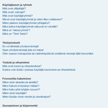
Käyttäjätasot ja ryhmät
Mitä ovat ylläpitäjät?
Mitä ovatr valvojat?
Mitä ovat käyttäjäryhmät?
Missä ovat käyttäjäryhmät ja miten liityn sellaiseen?
Miten pääsen käyttäjäryhmän johtajaksi?
Miksi jotkut käyttäjäryhmät näkyvät eri väreillä?
Mikä on “oletusryhmä”?
Mikä on “Tiimi” linkki?
Yksityisviestit
En voi lähettää yksityisviestejä!
Saan yksityisviestejä joita en halua!
Olen saanut roskapostia tai väärinkäytöksiä sisältäviä viestejä tältä foorumilta!
Ystävät ja vihamiehet
Mitä ovat kaveri ja vihamieslistat?
Kuinka voin lisätä / poistaa käyttäjiä kavereista tai vihamiehistä
Foorumilta hakeminen
Miten etsin alueelta tai alueilta?
Miksi hakuni ei löytänyt mitään?
Miksi haku johti tyhjään sivuun!?
Miten etsin käyttäjiä?
Miten löydän omat viestini ja viestiketjuni?
Seuraaminen ja kirjanmerkit