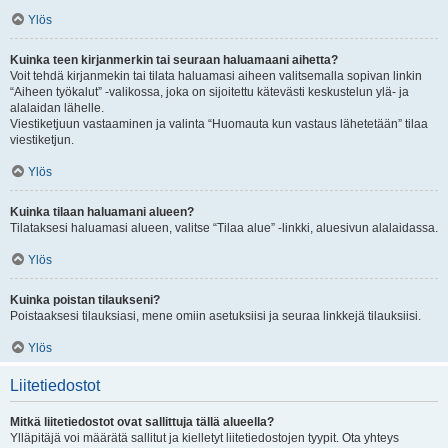
Ylös
Kuinka teen kirjanmerkin tai seuraan haluamaani aihetta?
Voit tehdä kirjanmekin tai tilata haluamasi aiheen valitsemalla sopivan linkin
“Aiheen työkalut” -valikossa, joka on sijoitettu kätevästi keskustelun ylä- ja
alalaidan lähelle.
Viestiketjuun vastaaminen ja valinta “Huomauta kun vastaus lähetetään” tilaa
viestiketjun.
Ylös
Kuinka tilaan haluamani alueen?
Tilataksesi haluamasi alueen, valitse “Tilaa alue” -linkki, aluesivun alalaidassa.
Ylös
Kuinka poistan tilaukseni?
Poistaaksesi tilauksiasi, mene omiin asetuksiisi ja seuraa linkkejä tilauksiisi.
Ylös
Liitetiedostot
Mitkä liitetiedostot ovat sallittuja tällä alueella?
Ylläpitäjä voi määrätä sallitut ja kielletyt liitetiedostojen tyypit. Ota yhteys