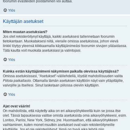
foorumin evästeiden poistaminen voi auttaa.
Ylös
Käyttäjän asetukset
Miten muutan asetuksiani?
Jos olet rekisteröitynyt käyttäjä, kaikki asetuksesi tallennetaan foorumin
tietokantaan. Muokataksesi niitä, vieraile omissa asetuksissa, johon vievä
linkki löytyy yleensä klikkaamalla käyttäjänimeäsi foorumin sivujen ylälaidassa.
Tätä kautta voit muokata asetuksiasi ja valintojasi.
Ylös
Kuinka estän käyttäjänimeni näkymisen paikalla olevissa käyttäjissä?
Omissa asetuksissasi, “Asetukset”-välilehdellä, löydät mahdollisuuden valita
Piilota paikallaolo
. Ottamalla tämän asetuksen käyttöön näyt vain ylläpitäjille,
valvojille ja itsellesi. Sinut lasketaan piilossa oleviin käyttäjiin.
Ylös
Ajat ovat väärin!
On mahdollista, että näytetty aika on eri aikavyöhykkeeltä kuin se jossa itse
olet. Tässä tapauksessa valitse omista asetuksista oma aikavyöhykkeesi, esim.
Lontoo, Pariisi, New York, Sidney, jne. Huomaathan, että aikavyöhykkeen
vaihtaminen, kuten monet muutkin asetukset ovat vain rekisteröityneille
käyttäjille. Jos et ole rekisteröitynyt, tämä on hyvä aika tehdä niin.