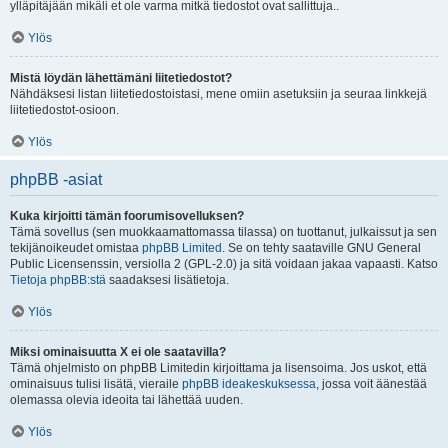
ylläpitäjään mikäli et ole varma mitkä tiedostot ovat sallittuja..
Ylös
Mistä löydän lähettämäni liitetiedostot?
Nähdäksesi listan liitetiedostoistasi, mene omiin asetuksiin ja seuraa linkkejä
liitetiedostot-osioon.
Ylös
phpBB -asiat
Kuka kirjoitti tämän foorumisovelluksen?
Tämä sovellus (sen muokkaamattomassa tilassa) on tuottanut, julkaissut ja sen
tekijänoikeudet omistaa
phpBB Limited
. Se on tehty saataville GNU General
Public Licensenssin, versiolla 2 (GPL-2.0) ja sitä voidaan jakaa vapaasti. Katso
Tietoja phpBB:stä
saadaksesi lisätietoja.
Ylös
Miksi ominaisuutta X ei ole saatavilla?
Tämä ohjelmisto on phpBB Limitedin kirjoittama ja lisensoima. Jos uskot, että
ominaisuus tulisi lisätä, vieraile
phpBB ideakeskuksessa
, jossa voit äänestää
olemassa olevia ideoita tai lähettää uuden.
Ylös