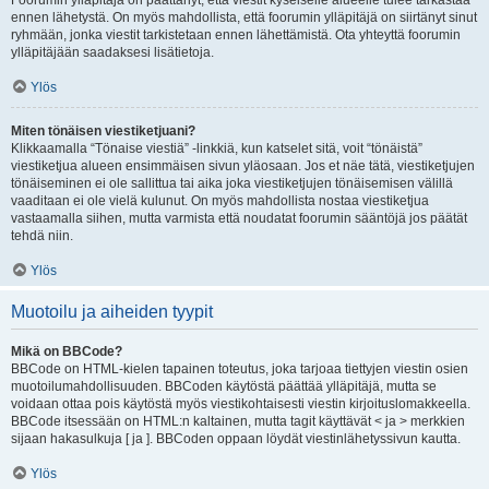
Foorumin ylläpitäjä on päättänyt, että viestit kyseiselle alueelle tulee tarkastaa
ennen lähetystä. On myös mahdollista, että foorumin ylläpitäjä on siirtänyt sinut
ryhmään, jonka viestit tarkistetaan ennen lähettämistä. Ota yhteyttä foorumin
ylläpitäjään saadaksesi lisätietoja.
Ylös
Miten tönäisen viestiketjuani?
Klikkaamalla “Tönaise viestiä” -linkkiä, kun katselet sitä, voit “tönäistä”
viestiketjua alueen ensimmäisen sivun yläosaan. Jos et näe tätä, viestiketjujen
tönäiseminen ei ole sallittua tai aika joka viestiketjujen tönäisemisen välillä
vaaditaan ei ole vielä kulunut. On myös mahdollista nostaa viestiketjua
vastaamalla siihen, mutta varmista että noudatat foorumin sääntöjä jos päätät
tehdä niin.
Ylös
Muotoilu ja aiheiden tyypit
Mikä on BBCode?
BBCode on HTML-kielen tapainen toteutus, joka tarjoaa tiettyjen viestin osien
muotoilumahdollisuuden. BBCoden käytöstä päättää ylläpitäjä, mutta se
voidaan ottaa pois käytöstä myös viestikohtaisesti viestin kirjoituslomakkeella.
BBCode itsessään on HTML:n kaltainen, mutta tagit käyttävät < ja > merkkien
sijaan hakasulkuja [ ja ]. BBCoden oppaan löydät viestinlähetyssivun kautta.
Ylös