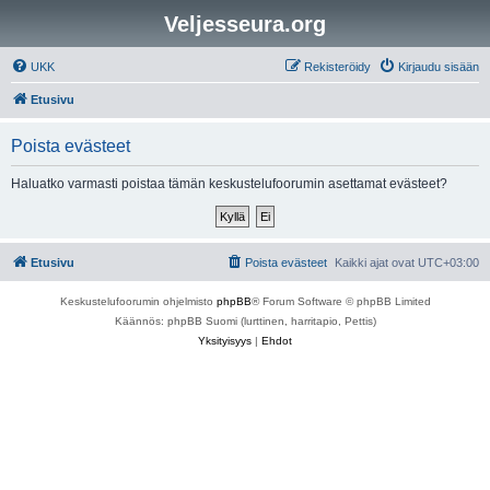
Veljesseura.org
UKK
Rekisteröidy
Kirjaudu sisään
Etusivu
Poista evästeet
Haluatko varmasti poistaa tämän keskustelufoorumin asettamat evästeet?
Etusivu
Poista evästeet
Kaikki ajat ovat
UTC+03:00
Keskustelufoorumin ohjelmisto
phpBB
® Forum Software © phpBB Limited
Käännös: phpBB Suomi (lurttinen, harritapio, Pettis)
Yksityisyys
|
Ehdot