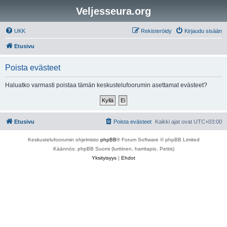
Veljesseura.org
UKK
Rekisteröidy
Kirjaudu sisään
Etusivu
Poista evästeet
Haluatko varmasti poistaa tämän keskustelufoorumin asettamat evästeet?
Etusivu
Poista evästeet
Kaikki ajat ovat
UTC+03:00
Keskustelufoorumin ohjelmisto
phpBB
® Forum Software © phpBB Limited
Käännös: phpBB Suomi (lurttinen, harritapio, Pettis)
Yksityisyys
|
Ehdot