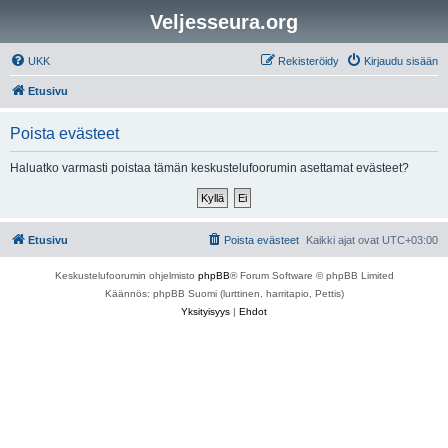
Veljesseura.org
UKK
Rekisteröidy
Kirjaudu sisään
Etusivu
Poista evästeet
Haluatko varmasti poistaa tämän keskustelufoorumin asettamat evästeet?
Etusivu
Poista evästeet
Kaikki ajat ovat
UTC+03:00
Keskustelufoorumin ohjelmisto
phpBB
® Forum Software © phpBB Limited
Käännös: phpBB Suomi (lurttinen, harritapio, Pettis)
Yksityisyys
|
Ehdot