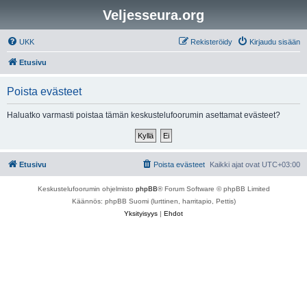
Veljesseura.org
UKK
Rekisteröidy
Kirjaudu sisään
Etusivu
Poista evästeet
Haluatko varmasti poistaa tämän keskustelufoorumin asettamat evästeet?
Etusivu
Poista evästeet
Kaikki ajat ovat
UTC+03:00
Keskustelufoorumin ohjelmisto
phpBB
® Forum Software © phpBB Limited
Käännös: phpBB Suomi (lurttinen, harritapio, Pettis)
Yksityisyys
|
Ehdot