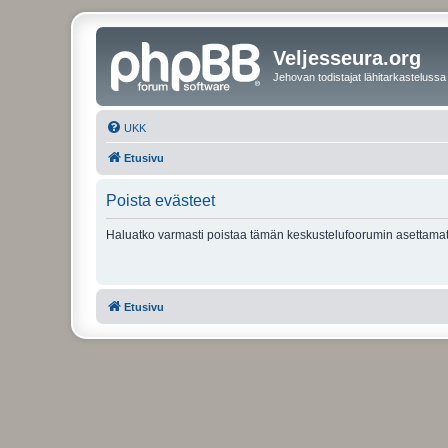
Veljesseura.org
Jehovan todistajat lähitarkastelussa
UKK
Etusivu
Poista evästeet
Haluatko varmasti poistaa tämän keskustelufoorumin asettamat
Etusivu