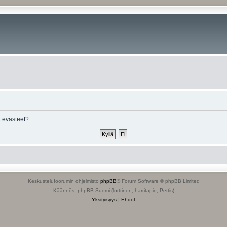
 evästeet?
Keskustelufoorumin ohjelmisto
phpBB
® Forum Software © phpBB Limited
Käännös: phpBB Suomi (lurttinen, harritapio, Pettis)
Yksityisyys
|
Ehdot