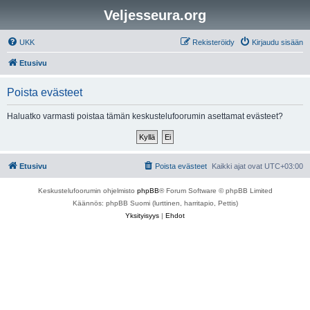
Veljesseura.org
UKK
Rekisteröidy
Kirjaudu sisään
Etusivu
Poista evästeet
Haluatko varmasti poistaa tämän keskustelufoorumin asettamat evästeet?
Etusivu
Poista evästeet
Kaikki ajat ovat
UTC+03:00
Keskustelufoorumin ohjelmisto
phpBB
® Forum Software © phpBB Limited
Käännös: phpBB Suomi (lurttinen, harritapio, Pettis)
Yksityisyys
|
Ehdot