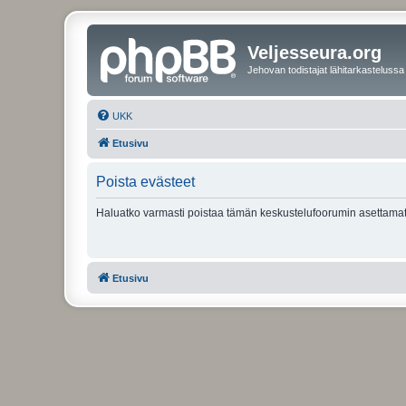
Veljesseura.org
Jehovan todistajat lähitarkastelussa
UKK
Etusivu
Poista evästeet
Haluatko varmasti poistaa tämän keskustelufoorumin asettamat
Etusivu