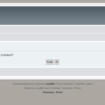
 evästeet?
Keskustelufoorumin ohjelmisto
phpBB
® Forum Software © phpBB Limited
Käännös: phpBB Suomi (lurttinen, harritapio, Pettis)
Yksityisyys
|
Ehdot