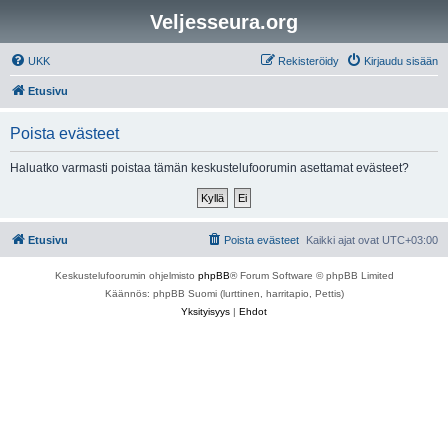
Veljesseura.org
UKK
Rekisteröidy
Kirjaudu sisään
Etusivu
Poista evästeet
Haluatko varmasti poistaa tämän keskustelufoorumin asettamat evästeet?
Etusivu
Poista evästeet
Kaikki ajat ovat
UTC+03:00
Keskustelufoorumin ohjelmisto
phpBB
® Forum Software © phpBB Limited
Käännös: phpBB Suomi (lurttinen, harritapio, Pettis)
Yksityisyys
|
Ehdot