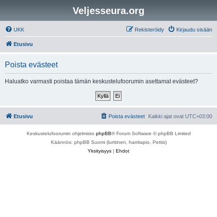
Veljesseura.org
UKK
Rekisteröidy
Kirjaudu sisään
Etusivu
Poista evästeet
Haluatko varmasti poistaa tämän keskustelufoorumin asettamat evästeet?
Etusivu
Poista evästeet
Kaikki ajat ovat
UTC+03:00
Keskustelufoorumin ohjelmisto
phpBB
® Forum Software © phpBB Limited
Käännös: phpBB Suomi (lurttinen, harritapio, Pettis)
Yksityisyys
|
Ehdot