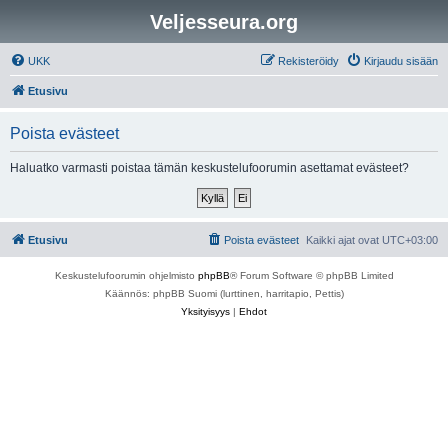
Veljesseura.org
UKK
Rekisteröidy
Kirjaudu sisään
Etusivu
Poista evästeet
Haluatko varmasti poistaa tämän keskustelufoorumin asettamat evästeet?
Etusivu
Poista evästeet
Kaikki ajat ovat
UTC+03:00
Keskustelufoorumin ohjelmisto
phpBB
® Forum Software © phpBB Limited
Käännös: phpBB Suomi (lurttinen, harritapio, Pettis)
Yksityisyys
|
Ehdot