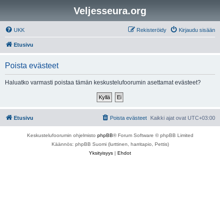
Veljesseura.org
UKK
Rekisteröidy
Kirjaudu sisään
Etusivu
Poista evästeet
Haluatko varmasti poistaa tämän keskustelufoorumin asettamat evästeet?
Etusivu
Poista evästeet
Kaikki ajat ovat
UTC+03:00
Keskustelufoorumin ohjelmisto
phpBB
® Forum Software © phpBB Limited
Käännös: phpBB Suomi (lurttinen, harritapio, Pettis)
Yksityisyys
|
Ehdot