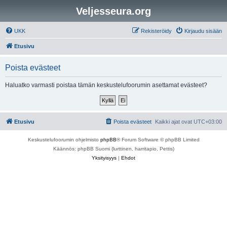
Veljesseura.org
UKK
Rekisteröidy
Kirjaudu sisään
Etusivu
Poista evästeet
Haluatko varmasti poistaa tämän keskustelufoorumin asettamat evästeet?
Etusivu
Poista evästeet
Kaikki ajat ovat
UTC+03:00
Keskustelufoorumin ohjelmisto
phpBB
® Forum Software © phpBB Limited
Käännös: phpBB Suomi (lurttinen, harritapio, Pettis)
Yksityisyys
|
Ehdot