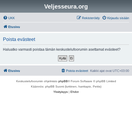
Veljesseura.org
UKK
Rekisteröidy
Kirjaudu sisään
Etusivu
Poista evästeet
Haluatko varmasti poistaa tämän keskustelufoorumin asettamat evästeet?
Etusivu
Poista evästeet
Kaikki ajat ovat
UTC+03:00
Keskustelufoorumin ohjelmisto
phpBB
® Forum Software © phpBB Limited
Käännös: phpBB Suomi (lurttinen, harritapio, Pettis)
Yksityisyys
|
Ehdot