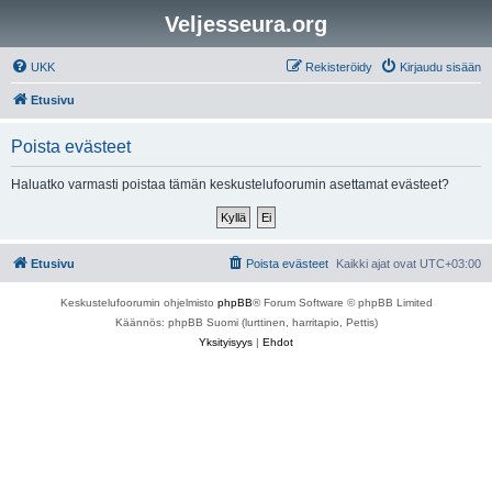
Veljesseura.org
UKK
Rekisteröidy
Kirjaudu sisään
Etusivu
Poista evästeet
Haluatko varmasti poistaa tämän keskustelufoorumin asettamat evästeet?
Etusivu
Poista evästeet
Kaikki ajat ovat
UTC+03:00
Keskustelufoorumin ohjelmisto
phpBB
® Forum Software © phpBB Limited
Käännös: phpBB Suomi (lurttinen, harritapio, Pettis)
Yksityisyys
|
Ehdot