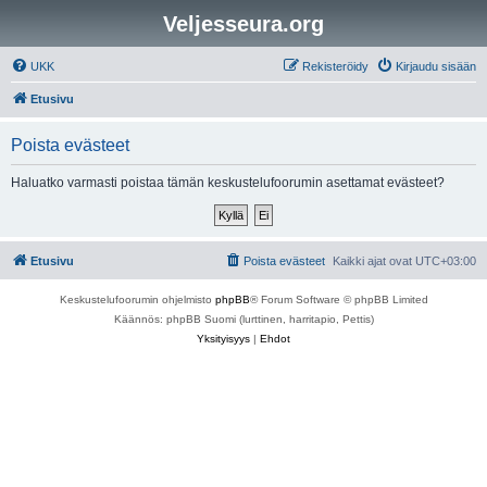
Veljesseura.org
UKK
Rekisteröidy
Kirjaudu sisään
Etusivu
Poista evästeet
Haluatko varmasti poistaa tämän keskustelufoorumin asettamat evästeet?
Etusivu
Poista evästeet
Kaikki ajat ovat
UTC+03:00
Keskustelufoorumin ohjelmisto
phpBB
® Forum Software © phpBB Limited
Käännös: phpBB Suomi (lurttinen, harritapio, Pettis)
Yksityisyys
|
Ehdot