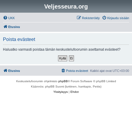
Veljesseura.org
UKK
Rekisteröidy
Kirjaudu sisään
Etusivu
Poista evästeet
Haluatko varmasti poistaa tämän keskustelufoorumin asettamat evästeet?
Etusivu
Poista evästeet
Kaikki ajat ovat
UTC+03:00
Keskustelufoorumin ohjelmisto
phpBB
® Forum Software © phpBB Limited
Käännös: phpBB Suomi (lurttinen, harritapio, Pettis)
Yksityisyys
|
Ehdot