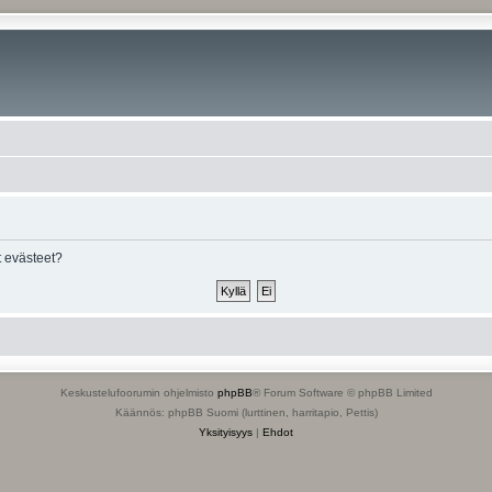
 evästeet?
Keskustelufoorumin ohjelmisto
phpBB
® Forum Software © phpBB Limited
Käännös: phpBB Suomi (lurttinen, harritapio, Pettis)
Yksityisyys
|
Ehdot