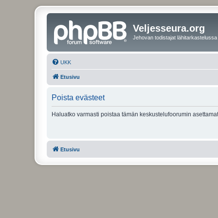
Veljesseura.org
Jehovan todistajat lähitarkastelussa
UKK
Etusivu
Poista evästeet
Haluatko varmasti poistaa tämän keskustelufoorumin asettamat
Etusivu