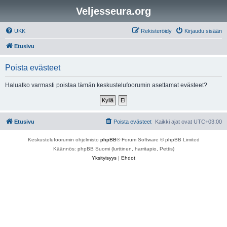
Veljesseura.org
UKK
Rekisteröidy
Kirjaudu sisään
Etusivu
Poista evästeet
Haluatko varmasti poistaa tämän keskustelufoorumin asettamat evästeet?
Etusivu
Poista evästeet
Kaikki ajat ovat
UTC+03:00
Keskustelufoorumin ohjelmisto
phpBB
® Forum Software © phpBB Limited
Käännös: phpBB Suomi (lurttinen, harritapio, Pettis)
Yksityisyys
|
Ehdot