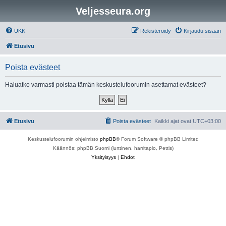
Veljesseura.org
UKK
Rekisteröidy
Kirjaudu sisään
Etusivu
Poista evästeet
Haluatko varmasti poistaa tämän keskustelufoorumin asettamat evästeet?
Etusivu
Poista evästeet
Kaikki ajat ovat
UTC+03:00
Keskustelufoorumin ohjelmisto
phpBB
® Forum Software © phpBB Limited
Käännös: phpBB Suomi (lurttinen, harritapio, Pettis)
Yksityisyys
|
Ehdot