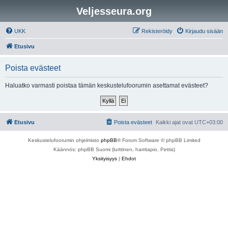
Veljesseura.org
UKK
Rekisteröidy
Kirjaudu sisään
Etusivu
Poista evästeet
Haluatko varmasti poistaa tämän keskustelufoorumin asettamat evästeet?
Etusivu
Poista evästeet
Kaikki ajat ovat
UTC+03:00
Keskustelufoorumin ohjelmisto
phpBB
® Forum Software © phpBB Limited
Käännös: phpBB Suomi (lurttinen, harritapio, Pettis)
Yksityisyys
|
Ehdot