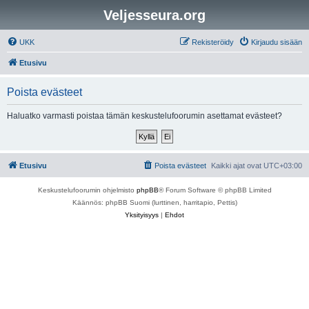
Veljesseura.org
UKK
Rekisteröidy
Kirjaudu sisään
Etusivu
Poista evästeet
Haluatko varmasti poistaa tämän keskustelufoorumin asettamat evästeet?
Etusivu
Poista evästeet
Kaikki ajat ovat
UTC+03:00
Keskustelufoorumin ohjelmisto
phpBB
® Forum Software © phpBB Limited
Käännös: phpBB Suomi (lurttinen, harritapio, Pettis)
Yksityisyys
|
Ehdot