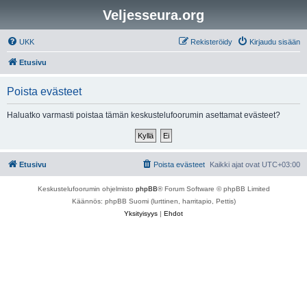
Veljesseura.org
UKK
Rekisteröidy
Kirjaudu sisään
Etusivu
Poista evästeet
Haluatko varmasti poistaa tämän keskustelufoorumin asettamat evästeet?
Etusivu
Poista evästeet
Kaikki ajat ovat
UTC+03:00
Keskustelufoorumin ohjelmisto
phpBB
® Forum Software © phpBB Limited
Käännös: phpBB Suomi (lurttinen, harritapio, Pettis)
Yksityisyys
|
Ehdot