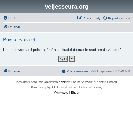
Veljesseura.org
UKK
Rekisteröidy
Kirjaudu sisään
Etusivu
Poista evästeet
Haluatko varmasti poistaa tämän keskustelufoorumin asettamat evästeet?
Etusivu
Poista evästeet
Kaikki ajat ovat
UTC+03:00
Keskustelufoorumin ohjelmisto
phpBB
® Forum Software © phpBB Limited
Käännös: phpBB Suomi (lurttinen, harritapio, Pettis)
Yksityisyys
|
Ehdot