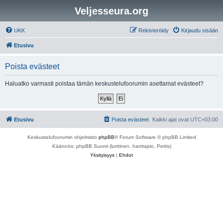
Veljesseura.org
UKK
Rekisteröidy
Kirjaudu sisään
Etusivu
Poista evästeet
Haluatko varmasti poistaa tämän keskustelufoorumin asettamat evästeet?
Etusivu
Poista evästeet
Kaikki ajat ovat
UTC+03:00
Keskustelufoorumin ohjelmisto
phpBB
® Forum Software © phpBB Limited
Käännös: phpBB Suomi (lurttinen, harritapio, Pettis)
Yksityisyys
|
Ehdot