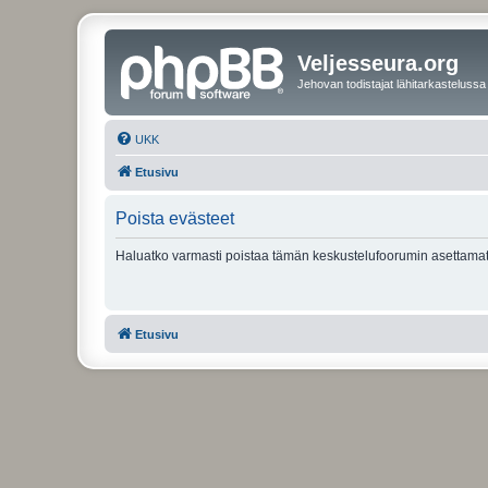
Veljesseura.org
Jehovan todistajat lähitarkastelussa
UKK
Etusivu
Poista evästeet
Haluatko varmasti poistaa tämän keskustelufoorumin asettamat
Etusivu