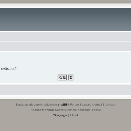
 evästeet?
Keskustelufoorumin ohjelmisto
phpBB
® Forum Software © phpBB Limited
Käännös: phpBB Suomi (lurttinen, harritapio, Pettis)
Yksityisyys
|
Ehdot