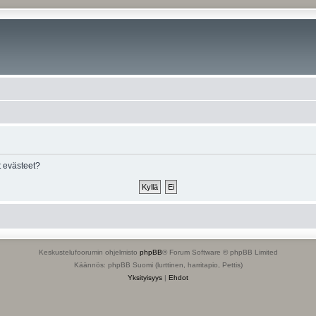
 evästeet?
Keskustelufoorumin ohjelmisto
phpBB
® Forum Software © phpBB Limited
Käännös: phpBB Suomi (lurttinen, harritapio, Pettis)
Yksityisyys
|
Ehdot