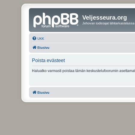
Veljesseura.org
Jehovan todistajat lähitarkastelussa
UKK
Etusivu
Poista evästeet
Haluatko varmasti poistaa tämän keskustelufoorumin asettamat
Etusivu