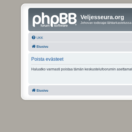
Veljesseura.org
Jehovan todistajat lähitarkastelussa
UKK
Etusivu
Poista evästeet
Haluatko varmasti poistaa tämän keskustelufoorumin asettamat
Etusivu