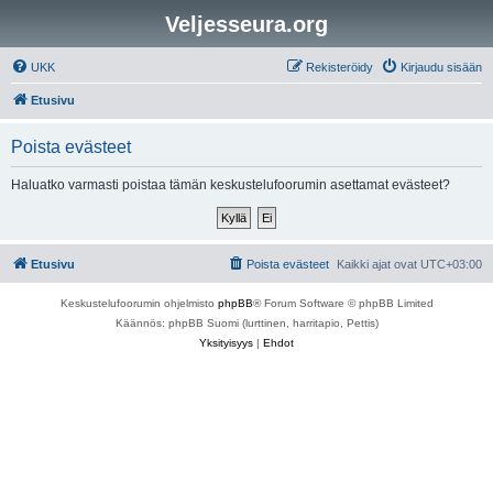
Veljesseura.org
UKK
Rekisteröidy
Kirjaudu sisään
Etusivu
Poista evästeet
Haluatko varmasti poistaa tämän keskustelufoorumin asettamat evästeet?
Etusivu
Poista evästeet
Kaikki ajat ovat
UTC+03:00
Keskustelufoorumin ohjelmisto
phpBB
® Forum Software © phpBB Limited
Käännös: phpBB Suomi (lurttinen, harritapio, Pettis)
Yksityisyys
|
Ehdot