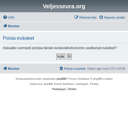
Veljesseura.org
UKK
Rekisteröidy
Kirjaudu sisään
Etusivu
Poista evästeet
Haluatko varmasti poistaa tämän keskustelufoorumin asettamat evästeet?
Etusivu
Poista evästeet
Kaikki ajat ovat
UTC+03:00
Keskustelufoorumin ohjelmisto
phpBB
® Forum Software © phpBB Limited
Käännös: phpBB Suomi (lurttinen, harritapio, Pettis)
Yksityisyys
|
Ehdot