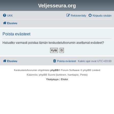
Veljesseura.org
UKK
Rekisteröidy
Kirjaudu sisään
Etusivu
Poista evästeet
Haluatko varmasti poistaa tämän keskustelufoorumin asettamat evästeet?
Etusivu
Poista evästeet
Kaikki ajat ovat
UTC+03:00
Keskustelufoorumin ohjelmisto
phpBB
® Forum Software © phpBB Limited
Käännös: phpBB Suomi (lurttinen, harritapio, Pettis)
Yksityisyys
|
Ehdot